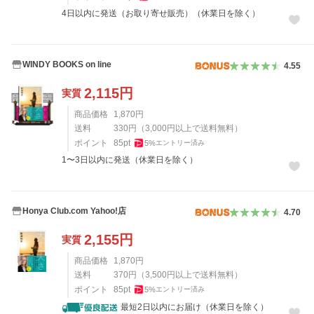
4日以内に発送（お取り寄せ販売）（休業日を除く）
WINDY BOOKS on line
4.55
2,115
円
実質
商品価格
1,870
円
送料
330
円
（
3,000
円以上で送料無料）
ポイント
85
pt
5
%
エントリー済み
1〜3日以内に発送（休業日を除く）
Honya Club.com Yahoo!店
4.70
2,155
円
実質
商品価格
1,870
円
送料
370
円
（
3,500
円以上で送料無料）
ポイント
85
pt
5
%
エントリー済み
最短2日以内にお届け（休業日を除く）