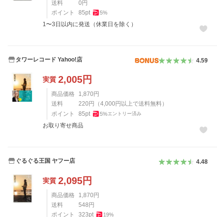
送料
0
円
ポイント
85
pt
5
%
1〜3日以内に発送（休業日を除く）
タワーレコード Yahoo!店
4.59
2,005
円
実質
商品価格
1,870
円
送料
220
円
（
4,000
円以上で送料無料）
ポイント
85
pt
5
%
エントリー済み
お取り寄せ商品
ぐるぐる王国 ヤフー店
4.48
2,095
円
実質
商品価格
1,870
円
送料
548
円
ポイント
323
pt
19
%