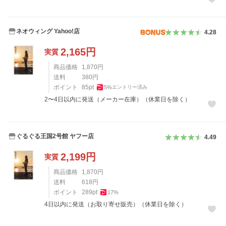
ネオウィング Yahoo!店
4.28
2,165
円
実質
商品価格
1,870
円
送料
380
円
ポイント
85
pt
5
%
エントリー済み
2〜4日以内に発送（メーカー在庫）（休業日を除く）
ぐるぐる王国2号館 ヤフー店
4.49
2,199
円
実質
商品価格
1,870
円
送料
618
円
ポイント
289
pt
17
%
4日以内に発送（お取り寄せ販売）（休業日を除く）