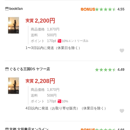
bookfan
4.55
2,200
円
実質
商品価格
1,870
円
送料
500
円
ポイント
170
pt
10
%
エントリー済み
1〜3日以内に発送（休業日を除く）
ぐるぐる王国DS ヤフー店
4.49
2,208
円
実質
商品価格
1,870
円
送料
508
円
ポイント
170
pt
10
%
4日以内に発送（お取り寄せ販売）（休業日を除く）
京都 大垣書店オンライン