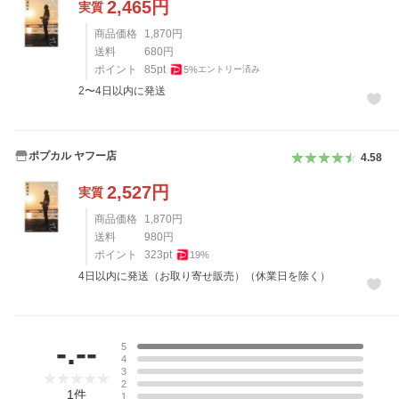
2,465
円
実質
商品価格
1,870
円
送料
680
円
ポイント
85
pt
5
%
エントリー済み
2〜4日以内に発送
ポプカル ヤフー店
4.58
2,527
円
実質
商品価格
1,870
円
送料
980
円
ポイント
323
pt
19
%
4日以内に発送（お取り寄せ販売）（休業日を除く）
レビュー
-.--
5
4
3
2
1
件
1