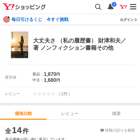
i
毎日引けるくじ 今すぐ挑戦
ログイン
大丈夫さ （私の履歴書） 財津和夫／
著 ノンフィクション書籍その他
1,870
新品：
円
最安値
1,680
中古：
円
（
1
件
）
レビュー
レビュー
概要
価格比較
価格比較
14
全
件
情報の誤りを報告
表示価格が安い順に表示しています