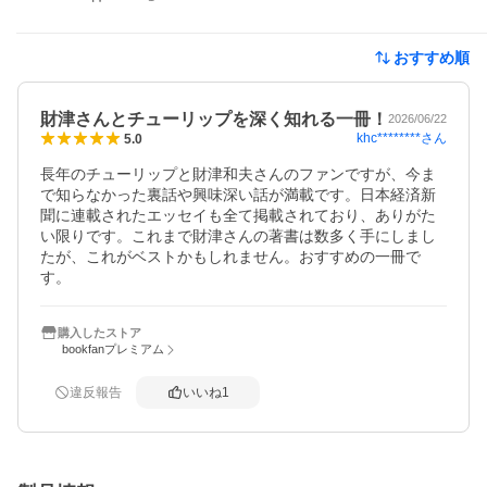
おすすめ順
財津さんとチューリップを深く知れる一冊！
2026/06/22
khc********
さん
5.0
長年のチューリップと財津和夫さんのファンですが、今ま
で知らなかった裏話や興味深い話が満載です。日本経済新
聞に連載されたエッセイも全て掲載されており、ありがた
い限りです。これまで財津さんの著書は数多く手にしまし
たが、これがベストかもしれません。おすすめの一冊で
す。
購入したストア
bookfanプレミアム
違反報告
いいね
1
概要