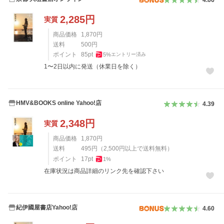
4.66
2,285
円
実質
商品価格
1,870
円
送料
500
円
ポイント
85
pt
5
%
エントリー済み
1〜2日以内に発送（休業日を除く）
HMV&BOOKS online Yahoo!店
4.39
2,348
円
実質
商品価格
1,870
円
送料
495
円
（
2,500
円以上で送料無料）
ポイント
17
pt
1
%
在庫状況は商品詳細のリンク先を確認下さい
紀伊國屋書店Yahoo!店
4.60