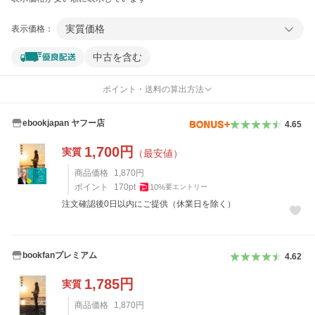
実質価格
表示価格：
中古を含む
ポイント・送料の算出方法
ebookjapan ヤフー店
4.65
1,700
円
実質
（最安値）
商品価格
1,870
円
ポイント
170
pt
10
%
要エントリー
注文確認後0日以内にご提供（休業日を除く）
bookfanプレミアム
4.62
1,785
円
実質
商品価格
1,870
円