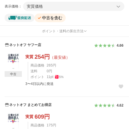
実質価格
表示価格：
中古を含む
ポイント・送料の算出方法
ネットオフ ヤフー店
4.66
254
円
実質
（最安値）
商品価格
265
円
送料
0
円
中古
ポイント
11
pt
5
%
3〜4日以内に発送
ネットオフ まとめてお得店
4.62
609
円
実質
商品価格
175
円