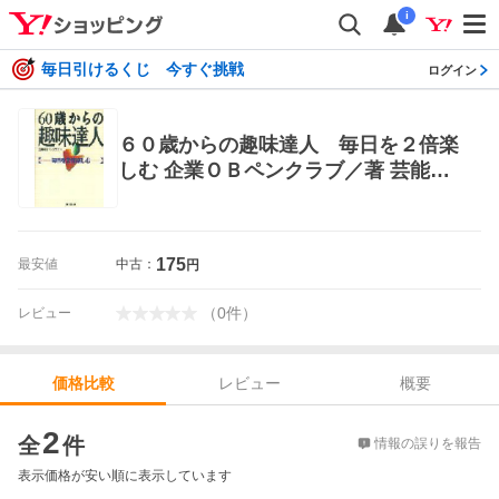
i
毎日引けるくじ 今すぐ挑戦
ログイン
６０歳からの趣味達人 毎日を２倍楽
しむ 企業ＯＢペンクラブ／著 芸能関
連の本その他
175
最安値
中古：
円
（
0
件
）
レビュー
レビュー
概要
価格比較
価格比較
2
全
件
情報の誤りを報告
表示価格が安い順に表示しています