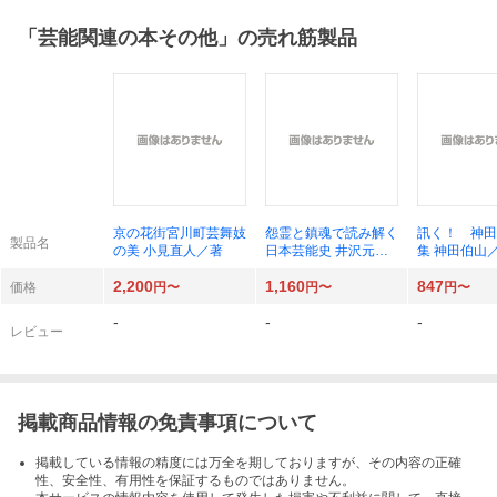
「
芸能関連の本その他
」の売れ筋製品
京の花街宮川町芸舞妓
怨霊と鎮魂で読み解く
訊く！ 神田
製品名
の美 小見直人／著
日本芸能史 井沢元彦
集 神田伯山
／著
2,200
1,160
847
価格
円〜
円〜
円〜
-
-
-
レビュー
掲載商品情報の免責事項について
掲載している情報の精度には万全を期しておりますが、その内容の正確
性、安全性、有用性を保証するものではありません。