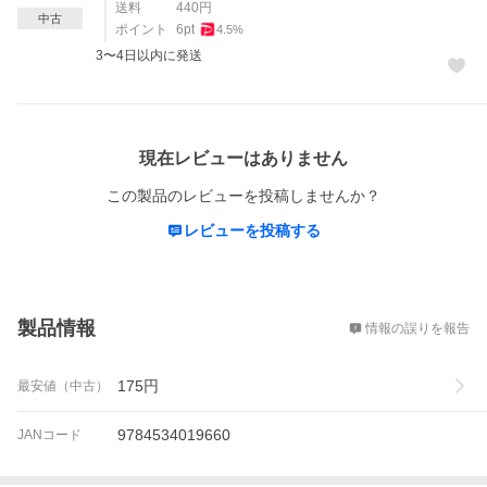
送料
440
円
中古
ポイント
6
pt
4.5
%
3〜4日以内に発送
レビュー
現在レビューはありません
この製品のレビューを投稿しませんか？
レビューを投稿する
概要
製品情報
情報の誤りを報告
175
円
最安値（中古）
9784534019660
JANコード