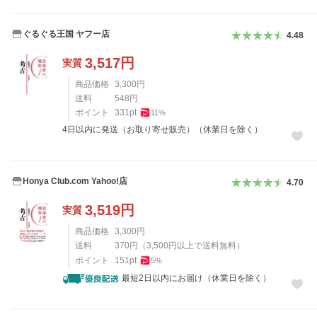
ぐるぐる王国 ヤフー店
4.48
3,517
円
実質
商品価格
3,300
円
送料
548
円
ポイント
331
pt
11
%
4日以内に発送（お取り寄せ販売）（休業日を除く）
Honya Club.com Yahoo!店
4.70
3,519
円
実質
商品価格
3,300
円
送料
370
円
（
3,500
円以上で送料無料）
ポイント
151
pt
5
%
最短2日以内にお届け（休業日を除く）