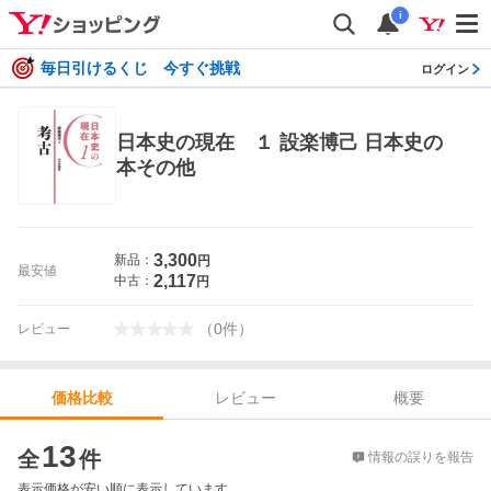
i
毎日引けるくじ 今すぐ挑戦
ログイン
日本史の現在 １ 設楽博己 日本史の
本その他
3,300
新品：
円
最安値
2,117
中古：
円
（
0
件
）
レビュー
レビュー
概要
価格比較
価格比較
13
全
件
情報の誤りを報告
表示価格が安い順に表示しています