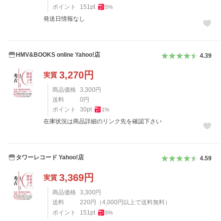
ポイント
151
pt
5
%
発送日情報なし
HMV&BOOKS online Yahoo!店
4.39
3,270
円
実質
商品価格
3,300
円
送料
0
円
ポイント
30
pt
1
%
在庫状況は商品詳細のリンク先を確認下さい
タワーレコード Yahoo!店
4.59
3,369
円
実質
商品価格
3,300
円
送料
220
円
（
4,000
円以上で送料無料）
ポイント
151
pt
5
%