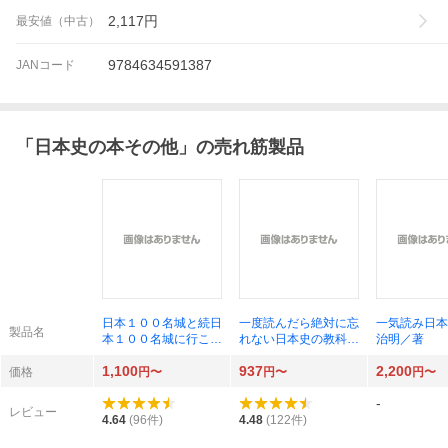
2,117
円
最安値（中古）
9784634591387
JANコード
「
日本史の本その他
」の売れ筋製品
日本１００名城と続日
一度読んだら絶対に忘
一気読み日本
製品名
本１００名城に行こ
れない日本史の教科
治明／著
う 公式スタンプ帳つ
書 公立高校教師Ｙｏ
1,100
937
2,200
き （歴史群像シリー
ｕＴｕｂｅｒが書いた
価格
円〜
円〜
円〜
ズ） 日本城郭協会／
（公立高校教師Ｙｏｕ
-
監修
Ｔｕｂｅｒが書いた）
レビュー
山崎圭一／著
4.64
(
96
件)
4.48
(
122
件)