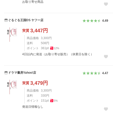
お取り寄せ商品
ぐるぐる王国DS ヤフー店
4.49
3,447
円
実質
商品価格
3,300
円
送料
508
円
ポイント
361
pt
12
%
4日以内に発送（お取り寄せ販売）（休業日を除く）
ドラマ書房Yahoo!店
4.47
3,479
円
実質
商品価格
3,300
円
送料
330
円
ポイント
151
pt
5
%
発送日情報なし