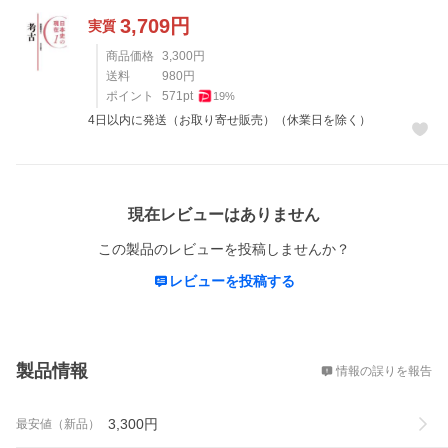
3,709
円
実質
商品価格
3,300
円
送料
980
円
ポイント
571
pt
19
%
4日以内に発送（お取り寄せ販売）（休業日を除く）
レビュー
現在レビューはありません
この製品のレビューを投稿しませんか？
レビューを投稿する
概要
製品情報
情報の誤りを報告
3,300
円
最安値（新品）