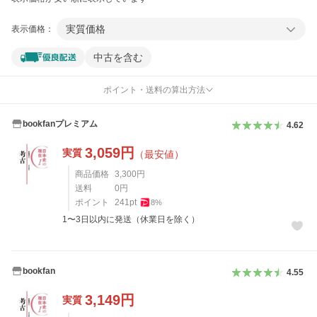
実質価格
表示価格：
中古を含む
ポイント・送料の算出方法
bookfanプレミアム
4.62
3,059
円
実質
（最安値）
商品価格
3,300
円
送料
0
円
ポイント
241
pt
8
%
1〜3日以内に発送（休業日を除く）
bookfan
4.55
3,149
円
実質