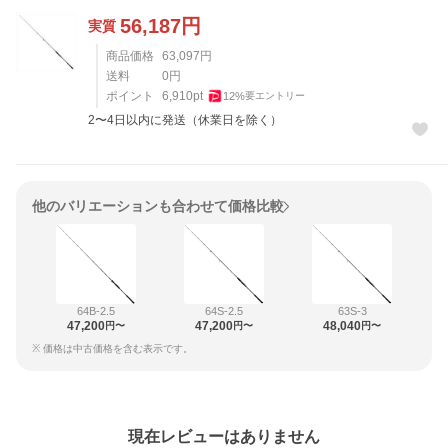
56,187
円
実質
商品価格
63,097
円
送料
0
円
ポイント
6,910
pt
12
%
要エントリー
2〜4日以内に発送（休業日を除く）
他のバリエーションも合わせて価格比較
64B-2.5
64S-2.5
63S-3
47,200
47,200
48,040
円〜
円〜
円〜
※ 価格は中古価格を含む表示です。
レビュー
現在レビューはありません