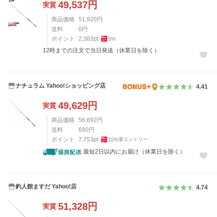
49,537
円
実質
商品価格
51,920
円
送料
0
円
ポイント
2,383
pt
5
%
12時までの注文で当日発送（休業日を除く）
ナチュラム Yahoo!ショッピング店
4.41
49,629
円
実質
商品価格
56,692
円
送料
690
円
ポイント
7,753
pt
15
%
要エントリー
最短2日以内にお届け（休業日を除く）
釣人館ますだ Yahoo!店
4.74
51,328
円
実質