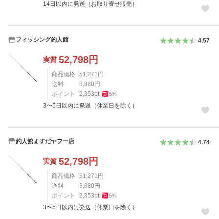
14日以内に発送（お取り寄せ販売）
フィッシング釣人館
4.57
52,798
円
実質
商品価格
51,271
円
送料
3,880
円
ポイント
2,353
pt
5
%
3〜5日以内に発送（休業日を除く）
釣人館ますだヤフー店
4.74
52,798
円
実質
商品価格
51,271
円
送料
3,880
円
ポイント
2,353
pt
5
%
3〜5日以内に発送（休業日を除く）