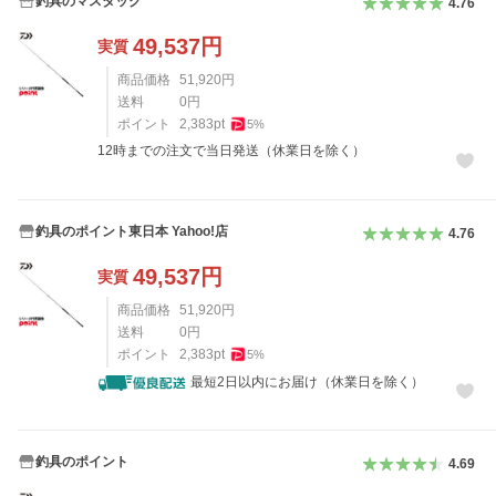
釣具のマスタック
4.76
49,537
円
実質
商品価格
51,920
円
送料
0
円
ポイント
2,383
pt
5
%
12時までの注文で当日発送（休業日を除く）
釣具のポイント東日本 Yahoo!店
4.76
49,537
円
実質
商品価格
51,920
円
送料
0
円
ポイント
2,383
pt
5
%
最短2日以内にお届け（休業日を除く）
釣具のポイント
4.69