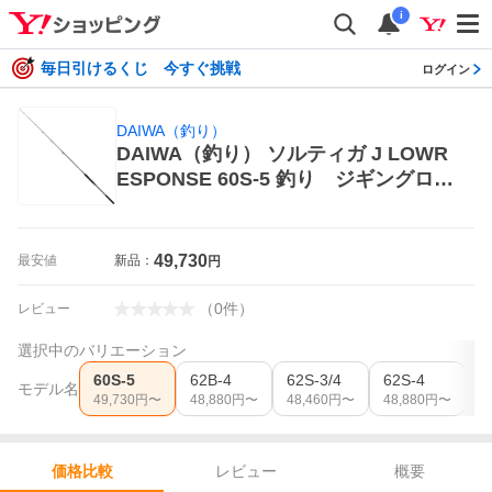
i
毎日引けるくじ 今すぐ挑戦
ログイン
DAIWA（釣り）
DAIWA（釣り） ソルティガ J LOWR
ESPONSE 60S-5 釣り ジギングロッ
ド
49,730
最安値
新品：
円
（
0
件
）
レビュー
選択中のバリエーション
60S-5
62B-4
62S-3/4
62S-4
6
モデル名
49,730
円〜
48,880
円〜
48,460
円〜
48,880
円〜
4
レビュー
概要
価格比較