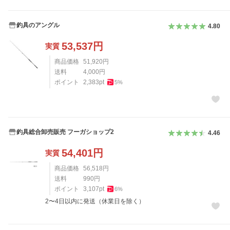
釣具のアングル
4.80
53,537
円
実質
商品価格
51,920
円
送料
4,000
円
ポイント
2,383
pt
5
%
釣具総合卸売販売 フーガショップ2
4.46
54,401
円
実質
商品価格
56,518
円
送料
990
円
ポイント
3,107
pt
6
%
2〜4日以内に発送（休業日を除く）