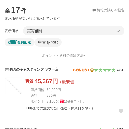
価格比較
17
全
件
情報の誤りを報告
表示価格が安い順に表示しています
実質価格
表示価格：
中古を含む
ポイント・送料の算出方法
釣具のキャスティング ヤフー店
4.81
45,367
円
実質
（最安値）
商品価格
51,920
円
送料
550
円
ポイント
7,103
pt
15
%
要エントリー
11時までの注文で当日発送（休業日を除く）