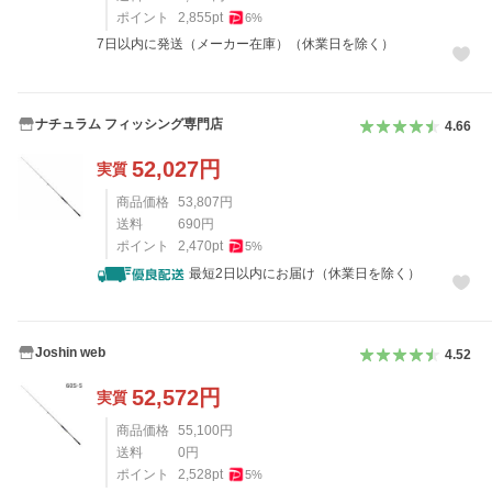
ポイント
2,855
pt
6
%
7日以内に発送（メーカー在庫）（休業日を除く）
ナチュラム フィッシング専門店
4.66
52,027
円
実質
商品価格
53,807
円
送料
690
円
ポイント
2,470
pt
5
%
最短2日以内にお届け（休業日を除く）
Joshin web
4.52
52,572
円
実質
商品価格
55,100
円
送料
0
円
ポイント
2,528
pt
5
%