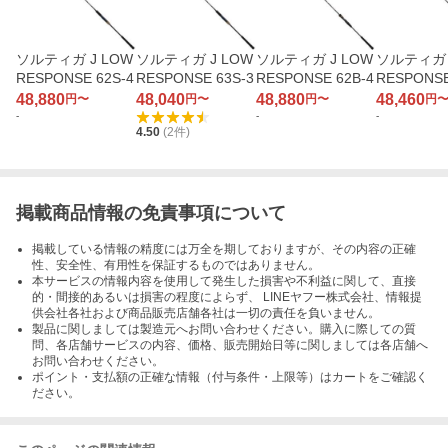
ソルティガ J LOW
ソルティガ J LOW
ソルティガ J LOW
ソルティガ 
RESPONSE 62S-4
RESPONSE 63S-3
RESPONSE 62B-4
RESPONSE
3/4
48,880
48,040
48,880
48,460
円〜
円〜
円〜
円
-
-
-
4.50
(
2
件)
掲載商品情報の免責事項について
掲載している情報の精度には万全を期しておりますが、その内容の正確
性、安全性、有用性を保証するものではありません。
本サービスの情報内容を使用して発生した損害や不利益に関して、直接
的・間接的あるいは損害の程度によらず、 LINEヤフー株式会社、情報提
供会社各社および商品販売店舗各社は一切の責任を負いません。
製品に関しましては製造元へお問い合わせください。購入に際しての質
問、各店舗サービスの内容、価格、販売開始日等に関しましては各店舗へ
お問い合わせください。
ポイント・支払額の正確な情報（付与条件・上限等）はカートをご確認く
ださい。