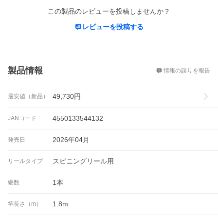
この製品のレビューを投稿しませんか？
レビューを投稿する
概要
製品情報
情報の誤りを報告
49,730
円
最安値（新品）
4550133544132
JANコード
2026年04月
発売日
スピニングリール用
リールタイプ
1本
継数
1.8m
竿長さ（m）