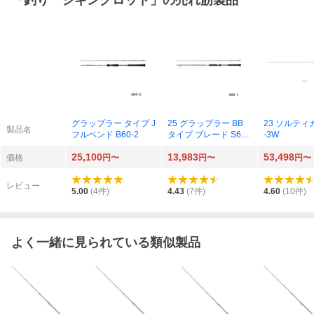
「
釣り ジギングロッド
」の売れ筋製品
グラップラー タイプ J
25 グラップラー BB
23 ソルティガ 
製品名
フルベンド B60-2
タイプ ブレード S68-
-3W
1
25,100
13,983
53,498
価格
円〜
円〜
円〜
レビュー
5.00
(
4
件)
4.43
(
7
件)
4.60
(
10
件)
よく一緒に見られている類似製品