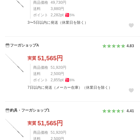
商品価格
49,730
円
送料
3,880
円
ポイント
2,282
pt
5
%
3〜5日以内に発送（休業日を除く）
フーガショップA
4.83
51,565
円
実質
商品価格
51,920
円
送料
2,500
円
ポイント
2,855
pt
6
%
7日以内に発送（メーカー在庫）（休業日を除く）
釣具・フーガショップ1
4.41
51,565
円
実質
商品価格
51,920
円
送料
2,500
円