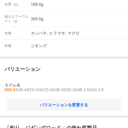
188.0g
自重（g）
最大ルアーウエ
350.0g
イト（g）
カンパチ, ヒラマサ, マグロ
魚種
ジギング
釣種
バリエーション
モデル名
60S-5
62B-4
62S-3/4
62S-4
63B-3
63S-3
64B-2.5
64S-2.5
バリエーションを変更する