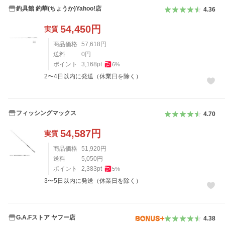
釣具館 釣華(ちょうか)Yahoo!店
4.36
54,450
円
実質
商品価格
57,618
円
送料
0
円
ポイント
3,168
pt
6
%
2〜4日以内に発送（休業日を除く）
フィッシングマックス
4.70
54,587
円
実質
商品価格
51,920
円
送料
5,050
円
ポイント
2,383
pt
5
%
3〜5日以内に発送（休業日を除く）
G.A.Fストア ヤフー店
4.38