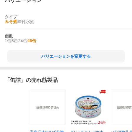
バリエーション
タイプ
みそ煮
味付
水煮
個数
1缶
6缶
24缶
48缶
バリエーションを変更する
「
缶詰
」の売れ筋製品