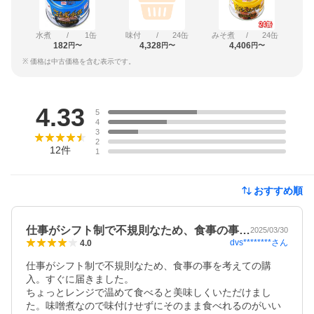
水煮
/
1缶
味付
/
24缶
みそ煮
/
24缶
182
4,328
4,406
円〜
円〜
円〜
※ 価格は中古価格を含む表示です。
レビュー
4.33
5
4
3
2
12
件
1
おすすめ順
仕事がシフト制で不規則なため、食事の事…
2025/03/30
dvs********
さん
4.0
仕事がシフト制で不規則なため、食事の事を考えての購
入。すぐに届きました。

ちょっとレンジで温めて食べると美味しくいただけまし
た。味噌煮なので味付けせずにそのまま食べれるのがいい