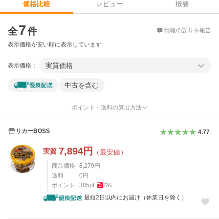
レビュー
概要
価格比較
価格比較
7
全
件
情報の誤りを報告
表示価格が安い順に表示しています
実質価格
表示価格：
中古を含む
ポイント・送料の算出方法
リカーBOSS
4.77
7,894
円
実質
（最安値）
商品価格
8,279
円
送料
0
円
ポイント
385
pt
5
%
最短2日以内にお届け（休業日を除く）