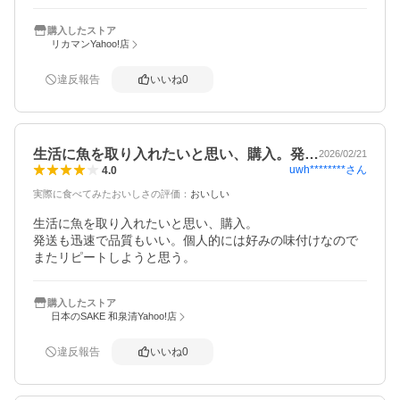
購入したストア
リカマンYahoo!店
違反報告
いいね
0
生活に魚を取り入れたいと思い、購入。発…
2026/02/21
uwh********
さん
4.0
実際に食べてみたおいしさの評価
：
おいしい
生活に魚を取り入れたいと思い、購入。

発送も迅速で品質もいい。個人的には好みの味付けなので
またリピートしようと思う。
購入したストア
日本のSAKE 和泉清Yahoo!店
違反報告
いいね
0