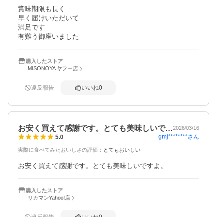
賞味期限も長く

早く届けいただいて

満足です

有難う御座いました
購入したストア
MISONOYA ヤフー店
違反報告
いいね
0
お安く買えて感謝です。とても美味しいで…
2026/03/16
gmj********
さん
5.0
実際に食べてみたおいしさの評価
：
とてもおいしい
お安く買えて感謝です。とても美味しいですよ。
購入したストア
リカマンYahoo!店