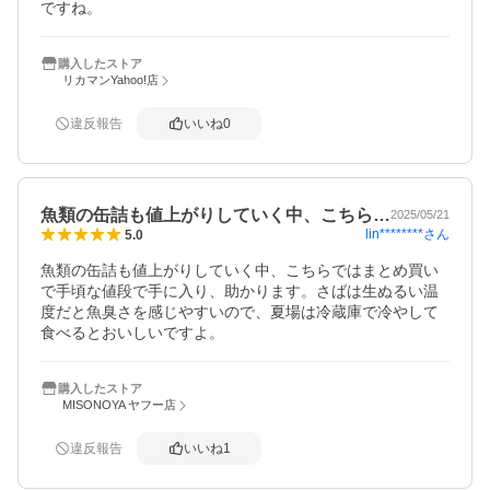
ですね。
購入したストア
リカマンYahoo!店
違反報告
いいね
0
魚類の缶詰も値上がりしていく中、こちら…
2025/05/21
lin********
さん
5.0
魚類の缶詰も値上がりしていく中、こちらではまとめ買い
で手頃な値段で手に入り、助かります。さばは生ぬるい温
度だと魚臭さを感じやすいので、夏場は冷蔵庫で冷やして
食べるとおいしいですよ。
購入したストア
MISONOYA ヤフー店
違反報告
いいね
1