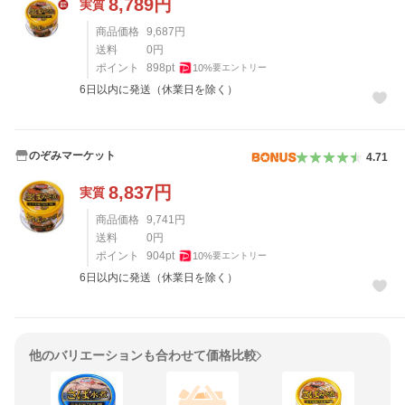
8,789
円
実質
商品価格
9,687
円
送料
0
円
ポイント
898
pt
10
%
要エントリー
6日以内に発送（休業日を除く）
のぞみマーケット
4.71
8,837
円
実質
商品価格
9,741
円
送料
0
円
ポイント
904
pt
10
%
要エントリー
6日以内に発送（休業日を除く）
他のバリエーションも合わせて価格比較