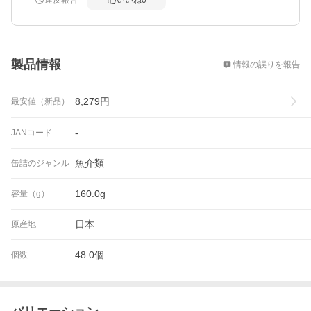
違反報告
いいね
0
概要
製品情報
情報の誤りを報告
8,279
円
最安値（新品）
-
JANコード
魚介類
缶詰のジャンル
160.0g
容量（g）
日本
原産地
48.0個
個数