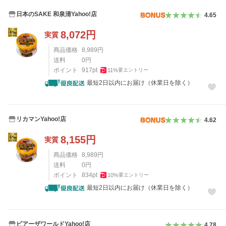
日本のSAKE 和泉清Yahoo!店
4.65
8,072
円
実質
商品価格
8,989
円
送料
0
円
ポイント
917
pt
11
%
要エントリー
最短2日以内にお届け（休業日を除く）
リカマンYahoo!店
4.62
8,155
円
実質
商品価格
8,989
円
送料
0
円
ポイント
834
pt
10
%
要エントリー
最短2日以内にお届け（休業日を除く）
ビアーザワールドYahoo!店
4.78