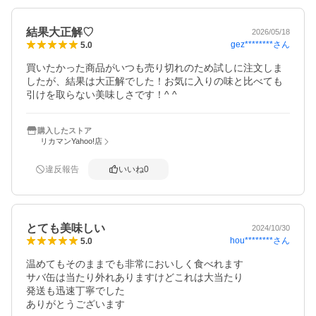
結果大正解♡
2026/05/18
gez********
さん
5.0
買いたかった商品がいつも売り切れのため試しに注文しま
したが、結果は大正解でした！お気に入りの味と比べても
引けを取らない美味しさです！^ ^
購入したストア
リカマンYahoo!店
違反報告
いいね
0
とても美味しい
2024/10/30
hou********
さん
5.0
温めてもそのままでも非常においしく食べれます

サバ缶は当たり外れありますけどこれは大当たり

発送も迅速丁寧でした
