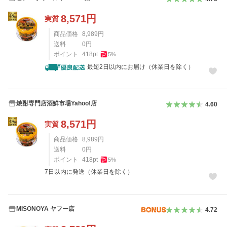
8,571
円
実質
商品価格
8,989
円
送料
0
円
ポイント
418
pt
5
%
最短2日以内にお届け（休業日を除く）
焼酎専門店酒鮮市場Yahoo!店
4.60
8,571
円
実質
商品価格
8,989
円
送料
0
円
ポイント
418
pt
5
%
7日以内に発送（休業日を除く）
MISONOYA ヤフー店
4.72