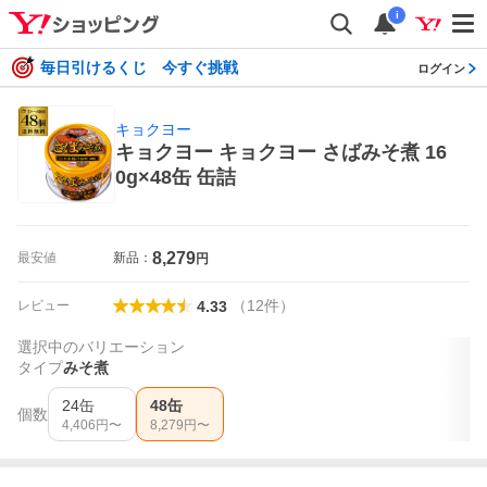
i
毎日引けるくじ 今すぐ挑戦
ログイン
キョクヨー
キョクヨー キョクヨー さばみそ煮 16
0g×48缶 缶詰
8,279
最安値
新品：
円
（
12
件
）
レビュー
4.33
選択中のバリエーション
タイプ
みそ煮
24缶
48缶
個数
4,406
円〜
8,279
円〜