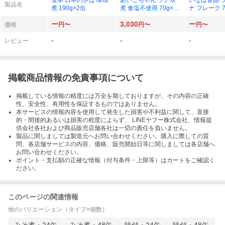
宝幸 日本のさば 味噌
あいこちゃん ツナ水
いなば食品 
製品名
煮 190g×2缶
煮 食塩不使用 70g×24
ナ フレーク 7
缶
ー
3,030
ー
価格
円〜
円〜
円〜
-
-
-
レビュー
掲載商品情報の免責事項について
掲載している情報の精度には万全を期しておりますが、その内容の正確
性、安全性、有用性を保証するものではありません。
本サービスの情報内容を使用して発生した損害や不利益に関して、直接
的・間接的あるいは損害の程度によらず、 LINEヤフー株式会社、情報提
供会社各社および商品販売店舗各社は一切の責任を負いません。
製品に関しましては製造元へお問い合わせください。購入に際しての質
問、各店舗サービスの内容、価格、販売開始日等に関しましては各店舗へ
お問い合わせください。
ポイント・支払額の正確な情報（付与条件・上限等）はカートをご確認く
ださい。
このページの関連情報
他のバリエーション（タイプ×個数）