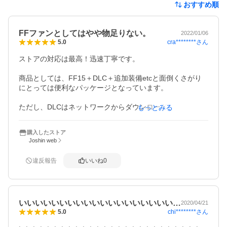
おすすめ順
FFファンとしてはやや物足りない。
2022/01/06
cra********
さん
5.0
ストアの対応は最高！迅速丁寧です。

商品としては、FF15＋DLC＋追加装備etcと面倒くさがり
にとっては便利なパッケージとなっています。

ただし、DLCはネットワークからダウンロードする必要が
もっとみる
あります。

同梱されたシリアルコードを入力する事でダウンロードで
購入したストア
きます。

Joshin web
パッケージを貸し借りした際はDLCのみ別途ダウンロード
(有料)する必要があるかもしれません。
違反報告
いいね
0
いいいいいいいいいいいいいいいいいいい…
2020/04/21
chi********
さん
5.0