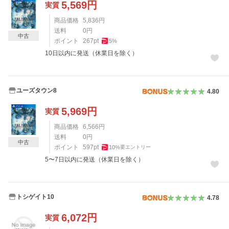
5,569
円
実質
商品価格
5,836
円
送料
0
円
中古
ポイント
267
pt
5
%
10日以内に発送（休業日を除く）
ユーズタウン8
4.80
5,969
円
実質
商品価格
6,566
円
送料
0
円
中古
ポイント
597
pt
10
%
要エントリー
5〜7日以内に発送（休業日を除く）
トシゲイト10
4.78
6,072
円
実質