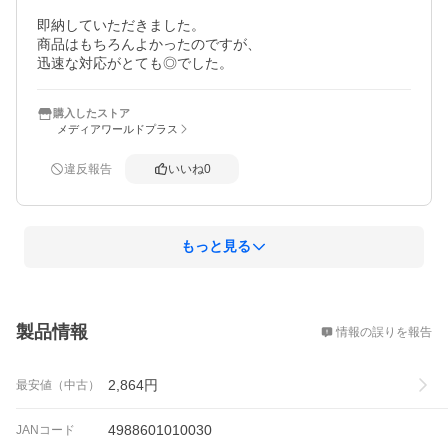
即納していただきました。

商品はもちろんよかったのですが、

迅速な対応がとても◎でした。
購入したストア
メディアワールドプラス
違反報告
いいね
0
もっと見る
概要
製品情報
情報の誤りを報告
2,864
円
最安値（中古）
4988601010030
JANコード