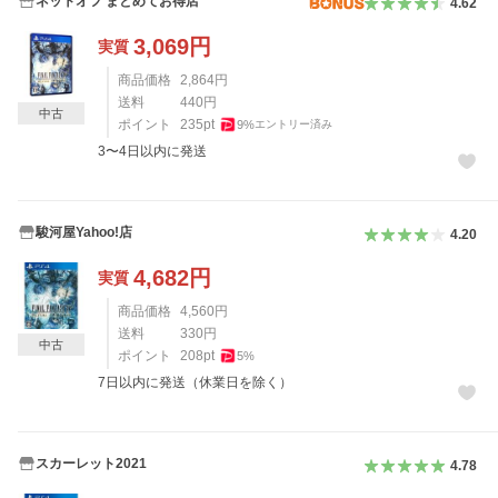
ネットオフ まとめてお得店
4.62
3,069
円
実質
商品価格
2,864
円
送料
440
円
中古
ポイント
235
pt
9
%
エントリー済み
3〜4日以内に発送
駿河屋Yahoo!店
4.20
4,682
円
実質
商品価格
4,560
円
送料
330
円
中古
ポイント
208
pt
5
%
7日以内に発送（休業日を除く）
スカーレット2021
4.78