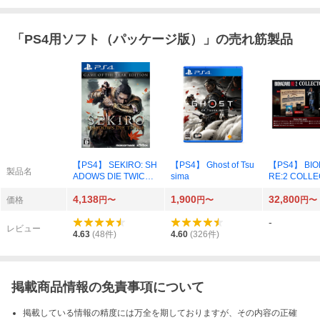
「
PS4用ソフト（パッケージ版）
」の売れ筋製品
【PS4】 SEKIRO: SH
【PS4】 Ghost of Tsu
【PS4】 BIO
製品名
ADOWS DIE TWICE
sima
RE:2 COLLE
[GAME OF THE YEAR
EDITION
4,138
1,900
32,800
EDITION]
価格
円〜
円〜
円〜
-
レビュー
4.63
(
48
件)
4.60
(
326
件)
掲載商品情報の免責事項について
掲載している情報の精度には万全を期しておりますが、その内容の正確