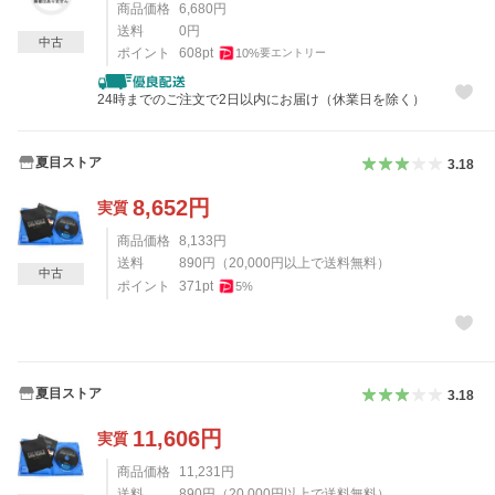
商品価格
6,680
円
送料
0
円
中古
ポイント
608
pt
10
%
要エントリー
24時までのご注文で2日以内にお届け（休業日を除く）
夏目ストア
3.18
8,652
円
実質
商品価格
8,133
円
送料
890
円
（
20,000
円以上で送料無料）
中古
ポイント
371
pt
5
%
夏目ストア
3.18
11,606
円
実質
商品価格
11,231
円
送料
890
円
（
20,000
円以上で送料無料）