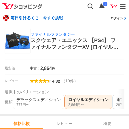
i
毎日引けるくじ 今すぐ挑戦
ログイン
ファイナルファンタジー
スクウェア・エニックス 【PS4】 フ
ァイナルファンタジーXV [ロイヤルエ
ディション] ファイナルファンタジー
PS4用ソフト（パッケージ版）
2,864
最安値
中古：
円
（
19
件
）
レビュー
4.32
選択中のバリエーション
デラックスエディション
ロイヤルエディション
通常版
種類
777
円〜
2,864
円〜
297
円〜
レビュー
概要
価格比較