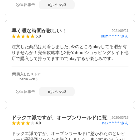
違反報告
いいね
0
早く暇な時間が欲しい！
2021/09/21
kum********
さん
5.0
注文した商品は到着しました､今のところplayしてる暇が有
りませんが！完全攻略本も2冊Yahoo!ショッピングサイト他
店で購入して持ってますのでplayするが楽しみです｡
購入したストア
Joshin web
違反報告
いいね
0
ドラクエ派ですが、オープンワールドに惹…
2020/03/15
nak********
さん
4.0
ドラクエ派ですが、オープンワールドに惹かれたのとレビ
ューが高評価だったため購入しました。まだ始めたばかり