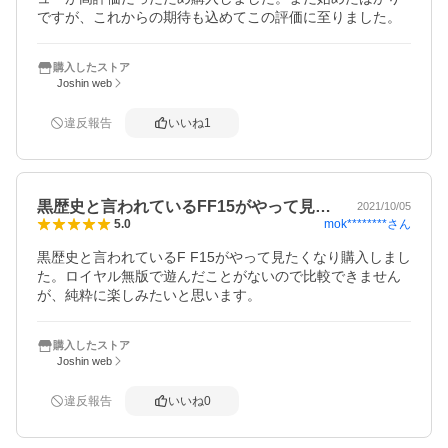
ですが、これからの期待も込めてこの評価に至りました。
購入したストア
Joshin web
違反報告
いいね
1
黒歴史と言われているFF15がやって見…
2021/10/05
mok********
さん
5.0
黒歴史と言われているF F15がやって見たくなり購入しまし
た。ロイヤル無版で遊んだことがないので比較できません
が、純粋に楽しみたいと思います。
購入したストア
Joshin web
違反報告
いいね
0