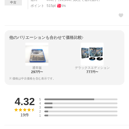
中古
ポイント
515
pt
5
%
他のバリエーションも合わせて価格比較
通常版
デラックスエディション
297
777
円〜
円〜
※ 価格は中古価格を含む表示です。
レビュー
4.32
5
4
3
2
19
件
1