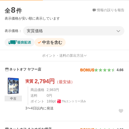
価格比較
8
全
件
情報の誤りを報告
表示価格が安い順に表示しています
実質価格
表示価格：
中古を含む
ポイント・送料の算出方法
ネットオフ ヤフー店
4.66
2,794
円
実質
（最安値）
商品価格
2,983
円
送料
0
円
中古
ポイント
189
pt
7
%
エントリー済み
3〜4日以内に発送