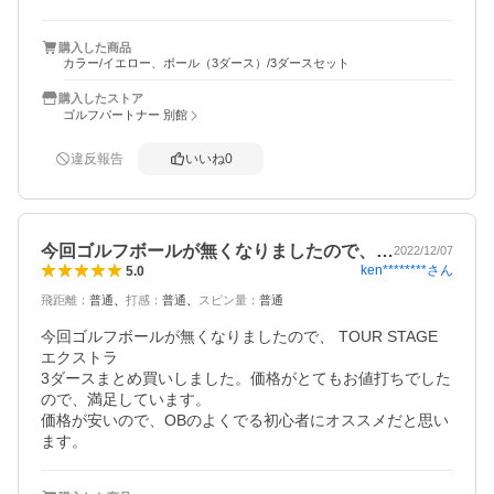
購入した商品
カラー/イエロー、ボール（3ダース）/3ダースセット
購入したストア
ゴルフパートナー 別館
違反報告
いいね
0
今回ゴルフボールが無くなりましたので、…
2022/12/07
ken********
さん
5.0
飛距離
：
普通
打感
：
普通
スピン量
：
普通
今回ゴルフボールが無くなりましたので、 TOUR STAGE 
エクストラ

3ダースまとめ買いしました。価格がとてもお値打ちでした
ので、満足しています。

価格が安いので、OBのよくでる初心者にオススメだと思い
ます。