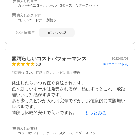
購入した商品
カラー/イエロー、ボール（3ダース）/3ダースセット
購入したストア
ゴルフパートナー 別館
違反報告
いいね
0
素晴らしいコストパフォーマンス
2022/01/02
kqi********
さん
5.0
飛距離
：
良い
打感
：
良い
スピン量
：
普通
発注したらいつも直ぐ発送されます。

色々新しいボールは発売されるが、私はずっとこれ　飛距
離いいし打感がすきです。

あと少しスピンが入れば完璧ですが、お値段的に問題無い
レベルです。

値段も比較的安価で良いですね。

もっとみる
購入した商品
カラー/ホワイト、ボール（3ダース）/3ダースセット