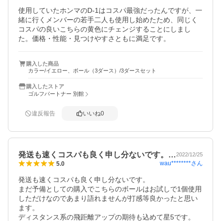
使用していたホンマのD-1はコスパ最強だったんですが、一
緒に行くメンバーの若手二人も使用し始めたため、同じく
コスパの良いこちらの黄色にチェンジすることにしまし
た。価格・性能・見つけやすさともに満足です。
購入した商品
カラー/イエロー、ボール（3ダース）/3ダースセット
購入したストア
ゴルフパートナー 別館
違反報告
いいね
0
発送も速くコスパも良く申し分ないです。…
2022/12/25
wau********
さん
5.0
発送も速くコスパも良く申し分ないです。

まだ予備としての購入でこちらのボールはお試しで1個使用
しただけなのであまり語れませんが打感等良かったと思い
ます。

ディスタンス系の飛距離アップの期待も込めて星5です。