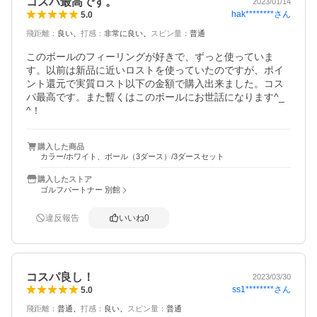
コスパ最高です。
2023/01/14
hak********
さん
5.0
飛距離
：
良い
打感
：
非常に良い
スピン量
：
普通
このボールのフィーリングが好きで、ずっと使っていま
す。以前は新品に近いロストを使っていたのですが、ポイ
ント還元で実質ロスト以下の金額で購入出来ました。コス
パ最高です。また暫くはこのボールにお世話になります^_
^！
購入した商品
カラー/ホワイト、ボール（3ダース）/3ダースセット
購入したストア
ゴルフパートナー 別館
違反報告
いいね
0
コスパ良し！
2023/03/30
ss1********
さん
5.0
飛距離
：
普通
打感
：
良い
スピン量
：
普通