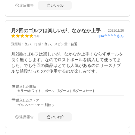
違反報告
いいね
0
月2回のゴルフは楽しいが、なかなか上手…
2021/11/26
qow********
さん
5.0
飛距離
：
良い
打感
：
良い
スピン量
：
普通
月2回のゴルフは楽しいが、なかなか上手くならずボールを
良く無くします。なのでロストボールを購入して使ってま
した、でも今回の商品はとても人気があるのにリーズナブ
ルな値段だったので使用するのが楽しみです。
購入した商品
カラー/ホワイト、ボール（3ダース）/3ダースセット
購入したストア
ゴルフパートナー 別館
違反報告
いいね
0