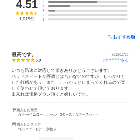
4.51
5
4
3
2
1,015
件
1
おすすめ順
最高です。
2022/12/26
jsh********
さん
5.0
いつも迅速に対応して頂きありがとうございます。

ベッドスピードが評価とは合わないのですが、しっかりと
した打感があり、また、しっかりと止まってくれるので楽
しく使わせて頂いております。

出来れば価格ダウン頂くと嬉しいです。
購入した商品
カラー/イエロー、ボール（3ダース）/3ダースセット
購入したストア
ゴルフパートナー 別館