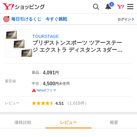
i
毎日引けるくじ 今すぐ挑戦
ログイン
TOURSTAGE
ブリヂストンスポーツ ツアーステー
ジ エクストラ ディスタンス 3ダース
BRIDGESTONE GOLF TOURSTAGE
ゴルフボール
4,091
新品：
円
最安値
4,500
中古：
未使用
円
Yahoo!フリマ
（
1,015
件
）
レビュー
4.51
価格比較
概要
レビュー
レビュー