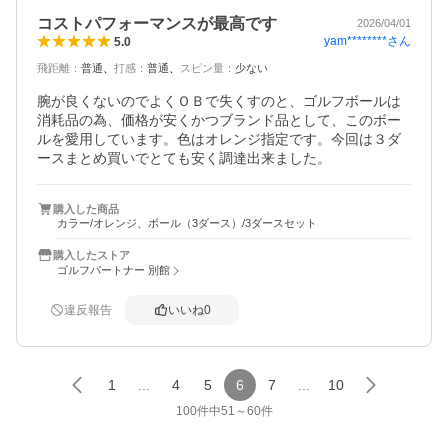
コストパフォーマンスが最高です
2026/04/01
yam********
さん
5.0
飛距離
：
普通
打感
：
普通
スピン量
：
少ない
腕が良くないのでよくＯＢで失くすのと、ゴルフボールは
消耗品の為、価格が安くかつブランド品として、このボー
ルを愛用しています。色はオレンジ指定です。今回は３ダ
ースまとめ買いでとても安く調達出来ました。
購入した商品
カラー/オレンジ、ボール（3ダース）/3ダースセット
購入したストア
ゴルフパートナー 別館
違反報告
いいね
0
1
...
4
5
6
7
...
10
100
件中
51
～
60
件