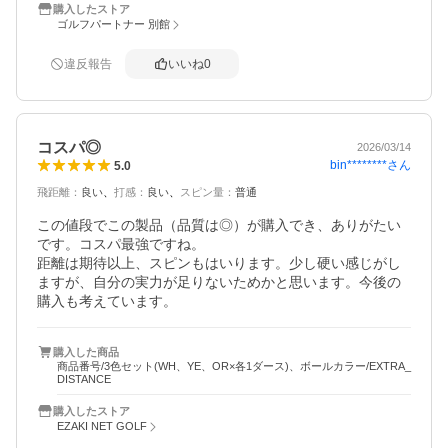
購入したストア
ゴルフパートナー 別館
違反報告
いいね
0
コスパ◎
2026/03/14
bin********
さん
5.0
飛距離
：
良い
打感
：
良い
スピン量
：
普通
この値段でこの製品（品質は◎）が購入でき、ありがたい
です。コスパ最強ですね。

距離は期待以上、スピンもはいります。少し硬い感じがし
ますが、自分の実力が足りないためかと思います。今後の
購入も考えています。
購入した商品
商品番号/3色セット(WH、YE、OR×各1ダース)、ボールカラー/EXTRA_
DISTANCE
購入したストア
EZAKI NET GOLF