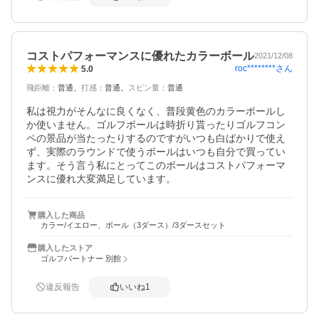
コストパフォーマンスに優れたカラーボール
2021/12/08
roc********
さん
5.0
飛距離
：
普通
打感
：
普通
スピン量
：
普通
私は視力がそんなに良くなく、普段黄色のカラーボールし
か使いません。ゴルフボールは時折り貰ったりゴルフコン
ペの景品が当たったりするのですがいつも白ばかりで使え
ず、実際のラウンドで使うボールはいつも自分で買ってい
ます。そう言う私にとってこのボールはコストパフォーマ
ンスに優れ大変満足しています。
購入した商品
カラー/イエロー、ボール（3ダース）/3ダースセット
購入したストア
ゴルフパートナー 別館
違反報告
いいね
1