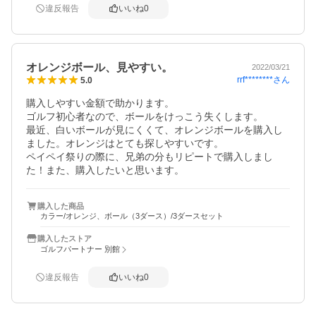
違反報告
いいね
0
オレンジボール、見やすい。
2022/03/21
rrf********
さん
5.0
購入しやすい金額で助かります。

ゴルフ初心者なので、ボールをけっこう失くします。

最近、白いボールが見にくくて、オレンジボールを購入し
ました。オレンジはとても探しやすいです。

ペイペイ祭りの際に、兄弟の分もリピートで購入しまし
購入した商品
カラー/オレンジ、ボール（3ダース）/3ダースセット
購入したストア
ゴルフパートナー 別館
違反報告
いいね
0