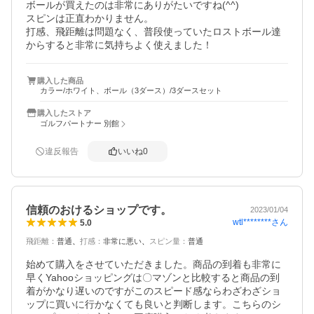
ボールが買えたのは非常にありがたいですね(^^)

スピンは正直わかりません。

打感、飛距離は問題なく、普段使っていたロストボール達
からすると非常に気持ちよく使えました！
購入した商品
カラー/ホワイト、ボール（3ダース）/3ダースセット
購入したストア
ゴルフパートナー 別館
違反報告
いいね
0
信頼のおけるショップです。
2023/01/04
wtl********
さん
5.0
飛距離
：
普通
打感
：
非常に悪い
スピン量
：
普通
始めて購入をさせていただきました。商品の到着も非常に
早くYahooショッピングは〇マゾンと比較すると商品の到
着がかなり遅いのですがこのスピード感ならわざわざショ
ップに買いに行かなくても良いと判断します。こちらのシ