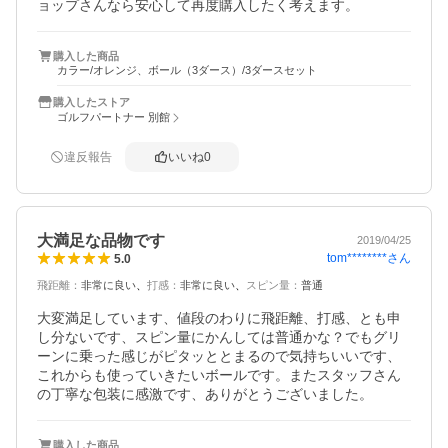
ョップさんなら安心して再度購入したく考えます。
購入した商品
カラー/オレンジ、ボール（3ダース）/3ダースセット
購入したストア
ゴルフパートナー 別館
違反報告
いいね
0
大満足な品物です
2019/04/25
tom********
さん
5.0
飛距離
：
非常に良い
打感
：
非常に良い
スピン量
：
普通
大変満足しています、値段のわりに飛距離、打感、とも申
し分ないです、スピン量にかんしては普通かな？でもグリ
ーンに乗った感じがピタッととまるので気持ちいいです、
これからも使っていきたいボールです。またスタッフさん
の丁寧な包装に感激です、ありがとうございました。
購入した商品