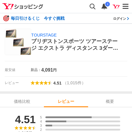
i
毎日引けるくじ 今すぐ挑戦
ログイン
TOURSTAGE
ブリヂストンスポーツ ツアーステー
ジ エクストラ ディスタンス 3ダース
BRIDGESTONE GOLF TOURSTAGE
ゴルフボール
4,091
最安値
新品：
円
（
1,015
件
）
レビュー
4.51
価格比較
概要
レビュー
レビュー
4.51
5
4
3
2