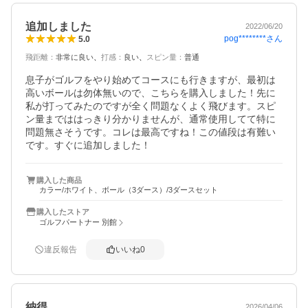
追加しました
2022/06/20
pog********
さん
5.0
飛距離
：
非常に良い
打感
：
良い
スピン量
：
普通
息子がゴルフをやり始めてコースにも行きますが、最初は
高いボールは勿体無いので、こちらを購入しました！先に
私が打ってみたのですが全く問題なくよく飛びます。スピ
ン量までははっきり分かりませんが、通常使用してて特に
問題無さそうです。コレは最高ですね！この値段は有難い
です。すぐに追加しました！
購入した商品
カラー/ホワイト、ボール（3ダース）/3ダースセット
購入したストア
ゴルフパートナー 別館
違反報告
いいね
0
納得
2026/04/06