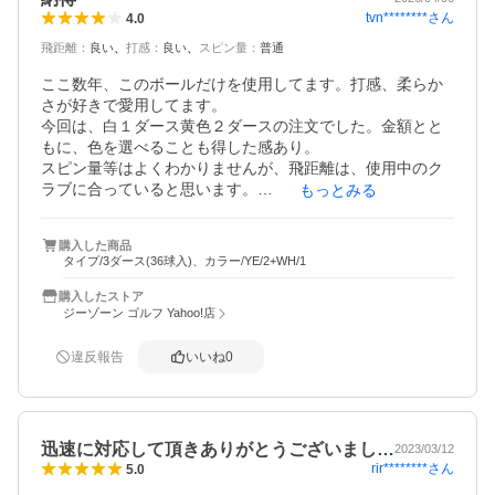
tvn********
さん
4.0
飛距離
：
良い
打感
：
良い
スピン量
：
普通
ここ数年、このボールだけを使用してます。打感、柔らか
さが好きで愛用してます。

今回は、白１ダース黄色２ダースの注文でした。金額とと
もに、色を選べることも得した感あり。

スピン量等はよくわかりませんが、飛距離は、使用中のク
ラブに合っていると思います。

もっとみる
仲間の中では 、良く飛ぶと言われてます。
購入した商品
タイプ/3ダース(36球入)、カラー/YE/2+WH/1
購入したストア
ジーゾーン ゴルフ Yahoo!店
違反報告
いいね
0
迅速に対応して頂きありがとうございまし…
2023/03/12
rir********
さん
5.0