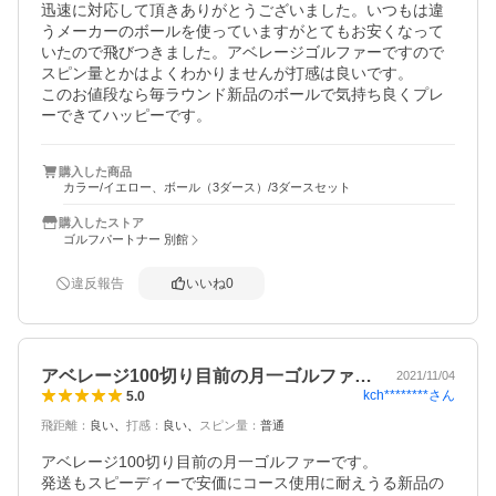
迅速に対応して頂きありがとうございました。いつもは違
うメーカーのボールを使っていますがとてもお安くなって
いたので飛びつきました。アベレージゴルファーですので
スピン量とかはよくわかりませんが打感は良いです。

このお値段なら毎ラウンド新品のボールで気持ち良くプレ
ーできてハッピーです。
購入した商品
カラー/イエロー、ボール（3ダース）/3ダースセット
購入したストア
ゴルフパートナー 別館
違反報告
いいね
0
アベレージ100切り目前の月一ゴルファ…
2021/11/04
kch********
さん
5.0
飛距離
：
良い
打感
：
良い
スピン量
：
普通
アベレージ100切り目前の月一ゴルファーです。

発送もスピーディーで安価にコース使用に耐えうる新品の