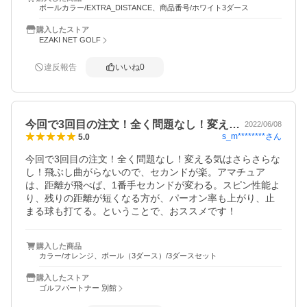
ボールカラー/EXTRA_DISTANCE、商品番号/ホワイト3ダース
購入したストア
EZAKI NET GOLF
違反報告
いいね
0
今回で3回目の注文！全く問題なし！変え…
2022/06/08
s_m********
さん
5.0
今回で3回目の注文！全く問題なし！変える気はさらさらな
し！飛ぶし曲がらないので、セカンドが楽。アマチュア
は、距離が飛べば、1番手セカンドが変わる。スピン性能よ
り、残りの距離が短くなる方が、パーオン率も上がり、止
まる球も打てる。ということで、おススメです！
購入した商品
カラー/オレンジ、ボール（3ダース）/3ダースセット
購入したストア
ゴルフパートナー 別館