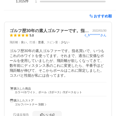
1,015
件
1
おすすめ順
ゴルフ歴30年の素人ゴルファーです。指…
2022/01/30
c_h********
さん
5.0
飛距離
：
良い
打感
：
普通
スピン量
：
少ない
ゴルフ歴30年の素人ゴルファーです。指名買いで、いつも
これのホワイトを使ってます。それまで、適当に安価なボ
ールを使用していましたが、飛距離が欲しくなってきて、
数年前にディスタンス系のこれに変更したら、半番手ほど
飛距離が伸びて、そこからボールはこれに限定しました。
コスパと性能が私には合ってます。
購入した商品
カラー/ホワイト、ボール（3ダース）/3ダースセット
購入したストア
ゴルフパートナー 別館
違反報告
いいね
0