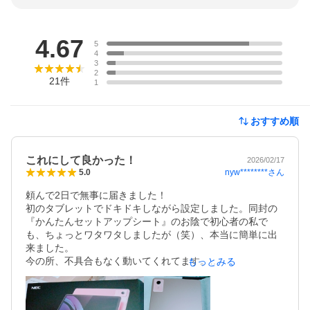
レビュー
4.67
5
4
3
2
21
件
1
おすすめ順
これにして良かった！
2026/02/17
nyw********
さん
5.0
頼んで2日で無事に届きました！

初のタブレットでドキドキしながら設定しました。同封の
『かんたんセットアップシート』のお陰で初心者の私で
も、ちょっとワタワタしましたが（笑）、本当に簡単に出
来ました。

今の所、不具合もなく動いてくれてます。

もっとみる
ペンの使い心地もいいです。でも、ちょっとカチカチいう
ので保護フィルムを買おうと思ってます。

買うまで色々な所を見て悩んだんですが、コジマさんで買