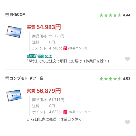
特価COM
4.44
54,983
円
実質
商品価格
59,723
円
送料
0
円
ポイント
4,740
pt
9
%
要エントリー
16時までのご注文で明日にお届け（休業日を除く）
コンプモト ヤフー店
4.53
56,879
円
実質
商品価格
61,711
円
送料
0
円
ポイント
4,832
pt
9
%
要エントリー
1〜2日以内に発送（休業日を除く）