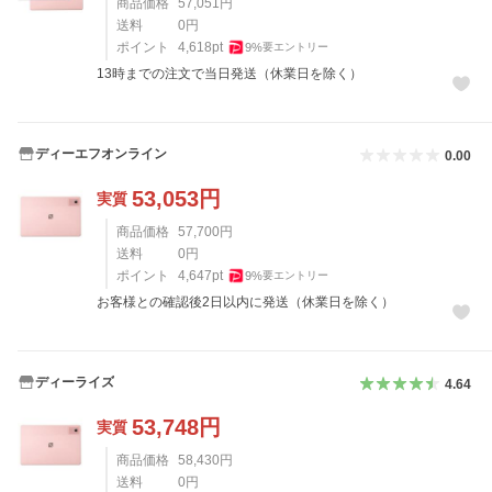
商品価格
57,051
円
送料
0
円
ポイント
4,618
pt
9
%
要エントリー
13時までの注文で当日発送（休業日を除く）
ディーエフオンライン
0.00
53,053
円
実質
商品価格
57,700
円
送料
0
円
ポイント
4,647
pt
9
%
要エントリー
お客様との確認後2日以内に発送（休業日を除く）
ディーライズ
4.64
53,748
円
実質
商品価格
58,430
円
送料
0
円