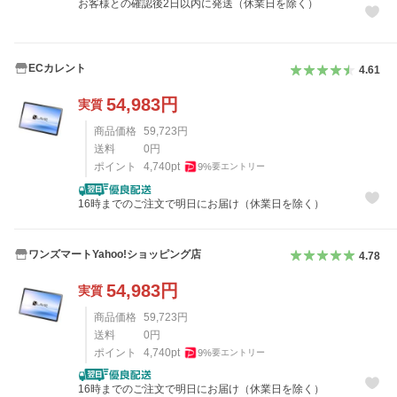
お客様との確認後2日以内に発送（休業日を除く）
ECカレント
4.61
54,983
円
実質
商品価格
59,723
円
送料
0
円
ポイント
4,740
pt
9
%
要エントリー
16時までのご注文で明日にお届け（休業日を除く）
ワンズマートYahoo!ショッピング店
4.78
54,983
円
実質
商品価格
59,723
円
送料
0
円
ポイント
4,740
pt
9
%
要エントリー
16時までのご注文で明日にお届け（休業日を除く）