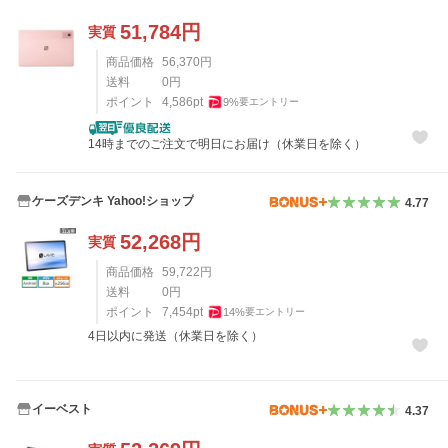
51,784
円
実質
商品価格
56,370
円
送料
0
円
ポイント
4,586
pt
9
%
要エントリー
14時までのご注文で明日にお届け（休業日を除く）
ケーズデンキ Yahoo!ショップ
4.77
52,268
円
実質
商品価格
59,722
円
送料
0
円
ポイント
7,454
pt
14
%
要エントリー
4日以内に発送（休業日を除く）
イーベスト
4.37