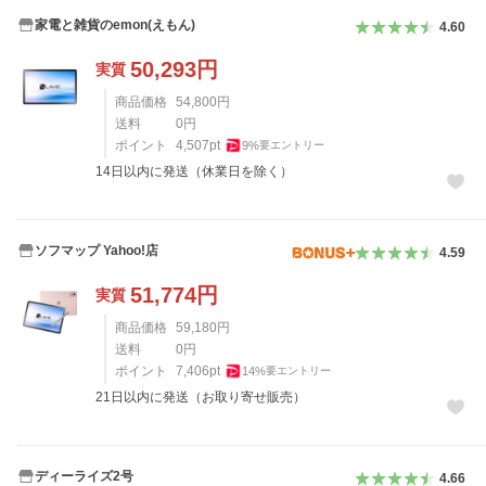
家電と雑貨のemon(えもん)
4.60
50,293
円
実質
商品価格
54,800
円
送料
0
円
ポイント
4,507
pt
9
%
要エントリー
14日以内に発送（休業日を除く）
ソフマップ Yahoo!店
4.59
51,774
円
実質
商品価格
59,180
円
送料
0
円
ポイント
7,406
pt
14
%
要エントリー
21日以内に発送（お取り寄せ販売）
ディーライズ2号
4.66