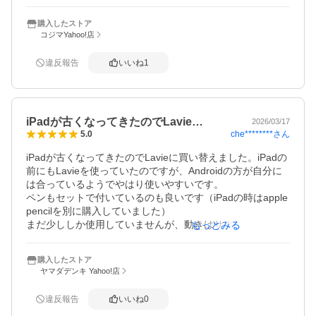
す。

娘のために購入したのですが、色もかわいくて娘も気に入
購入したストア
ってくれました。

コジマYahoo!店
期限付きポイントも使え、スペックの割りにお安く購入で
違反報告
いいね
1
きたのでよかったです。
iPadが古くなってきたのでLavie…
2026/03/17
che********
さん
5.0
iPadが古くなってきたのでLavieに買い替えました。iPadの
前にもLavieを使っていたのですが、Androidの方が自分に
は合っているようでやはり使いやすいです。

ペンもセットで付いているのも良いです（iPadの時はapple 
pencilを別に購入していました）

まだ少ししか使用していませんが、動きはサクサクしてい
もっとみる
るし、普通に使う分には充分です。

買い換えてよかったです！
購入したストア
ヤマダデンキ Yahoo!店
違反報告
いいね
0