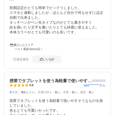
初期設定がとても簡単でビックリしました。

スマホと連動しましたが、ほとんど自分で何もせずにほぼ
自動で出来ました。

タッチペンがペン先タイプなのがとても書きやすく

絵を描いたり文字を書いたりとても綺麗に使えました。

本体カラーがとても可愛いのも良いてす。
購入したストア
ベスト電器Yahoo!店
違反報告
いいね
0
授業でタブレットを使う為軽量で使いやす…
2026/03/25
qqa********
さん
5.0
耐久性
：
壊れにくい
充電の持ち
：
良い
音質
：
良い
画質
：
良い
授業でタブレットを使う為軽量で使いやすそうなものを探
していました。

色もとても可愛いかったです。
