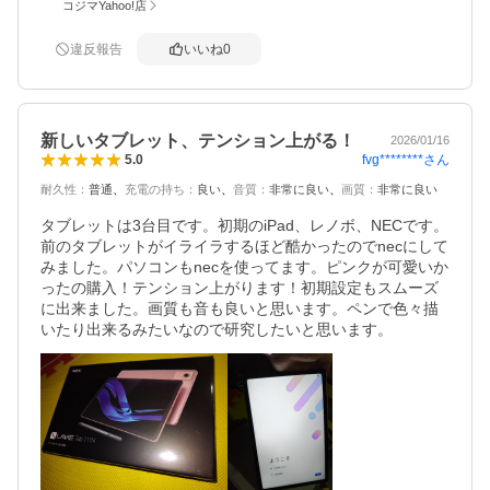
コジマYahoo!店
違反報告
いいね
0
新しいタブレット、テンション上がる！
2026/01/16
fvg********
さん
5.0
耐久性
：
普通
充電の持ち
：
良い
音質
：
非常に良い
画質
：
非常に良い
タブレットは3台目です。初期のiPad、レノボ、NECです。
前のタブレットがイライラするほど酷かったのでnecにして
みました。パソコンもnecを使ってます。ピンクが可愛いか
ったの購入！テンション上がります！初期設定もスムーズ
に出来ました。画質も音も良いと思います。ペンで色々描