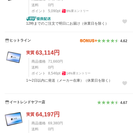
送料
0
円
ポイント
5,090
pt
9
%
要エントリー
12時までのご注文で明日にお届け（休業日を除く）
ヒットライン
4.62
63,114
円
実質
商品価格
71,660
円
送料
0
円
ポイント
8,546
pt
14
%
要エントリー
1〜2日以内に発送（メーカー在庫）（休業日を除く）
イートレンドヤフー店
4.67
64,197
円
実質
商品価格
69,380
円
送料
0
円