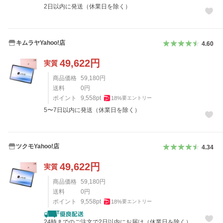
2日以内に発送（休業日を除く）
キムラヤYahoo!店
4.60
49,622
円
実質
商品価格
59,180
円
送料
0
円
ポイント
9,558
pt
18
%
要エントリー
5〜7日以内に発送（休業日を除く）
ツクモYahoo!店
4.34
49,622
円
実質
商品価格
59,180
円
送料
0
円
ポイント
9,558
pt
18
%
要エントリー
24時までのご注文で2日以内にお届け（休業日を除く）