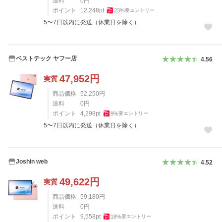
送料
0
円
ポイント
12,248
pt
23
%
要エントリー
5〜7日以内に発送（休業日を除く）
ベストテック ヤフー店
4.56
47,952
円
実質
商品価格
52,250
円
送料
0
円
ポイント
4,298
pt
9
%
要エントリー
5〜7日以内に発送（休業日を除く）
Joshin web
4.52
49,622
円
実質
商品価格
59,180
円
送料
0
円
ポイント
9,558
pt
18
%
要エントリー