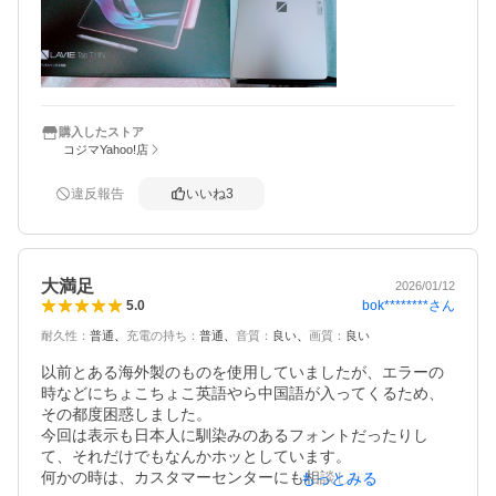
って良かったです。

今NECでキャッシュバックキャンペーンをしていてこのタ
ブレットが対象に入っているのですが、対象ストアじゃな
いと駄目で…

買った後に確認したらコジマさんは対象ストアだったので
ラッキーでした。

購入したストア
コジマYahoo!店
まだ、ちゃんと使ってないので商品の事はあまり詳しく書
けないので為にならないレビューで申し訳ないです。

違反報告
いいね
3
大満足
2026/01/12
bok********
さん
5.0
耐久性
：
普通
充電の持ち
：
普通
音質
：
良い
画質
：
良い
以前とある海外製のものを使用していましたが、エラーの
時などにちょこちょこ英語やら中国語が入ってくるため、
その都度困惑しました。

今回は表示も日本人に馴染みのあるフォントだったりし
て、それだけでもなんかホッとしています。

何かの時は、カスタマーセンターにも相談しやすそうで
もっとみる