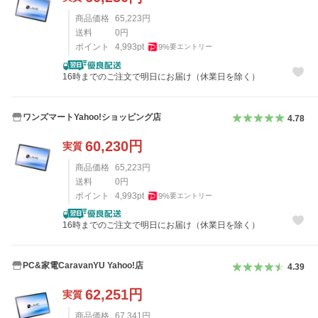
商品価格
65,223
円
送料
0
円
ポイント
4,993
pt
9
%
要エントリー
16時までのご注文で明日にお届け（休業日を除く）
ワンズマートYahoo!ショッピング店
4.78
60,230
円
実質
商品価格
65,223
円
送料
0
円
ポイント
4,993
pt
9
%
要エントリー
16時までのご注文で明日にお届け（休業日を除く）
PC&家電CaravanYU Yahoo!店
4.39
62,251
円
実質
商品価格
67,341
円