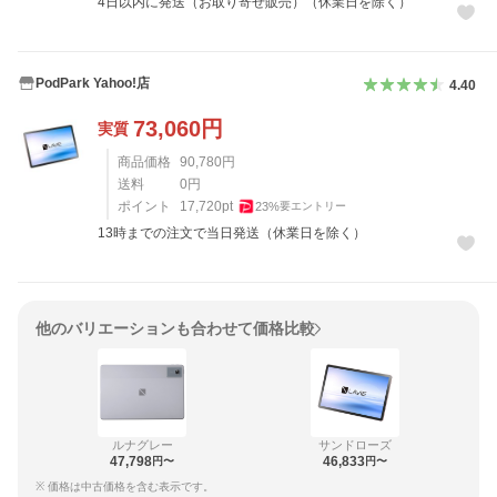
4日以内に発送（お取り寄せ販売）（休業日を除く）
PodPark Yahoo!店
4.40
73,060
円
実質
商品価格
90,780
円
送料
0
円
ポイント
17,720
pt
23
%
要エントリー
13時までの注文で当日発送（休業日を除く）
他のバリエーションも合わせて価格比較
ルナグレー
サンドローズ
47,798
46,833
円〜
円〜
※ 価格は中古価格を含む表示です。