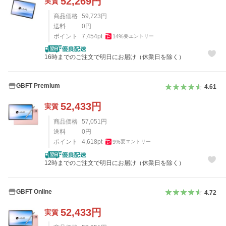
52,269
円
実質
商品価格
59,723
円
送料
0
円
ポイント
7,454
pt
14
%
要エントリー
16時までのご注文で明日にお届け（休業日を除く）
GBFT Premium
4.61
52,433
円
実質
商品価格
57,051
円
送料
0
円
ポイント
4,618
pt
9
%
要エントリー
12時までのご注文で明日にお届け（休業日を除く）
GBFT Online
4.72
52,433
円
実質