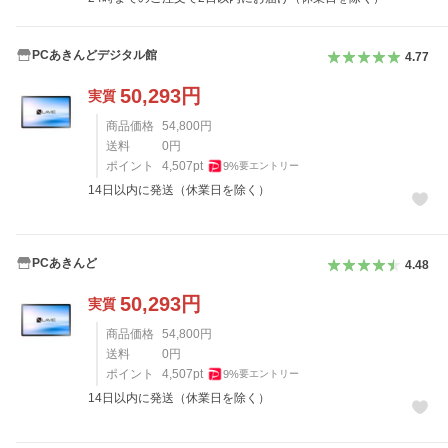
PCあきんどデジタル館
4.77
50,293
円
実質
商品価格
54,800
円
送料
0
円
ポイント
4,507
pt
9
%
要エントリー
14日以内に発送（休業日を除く）
PCあきんど
4.48
50,293
円
実質
商品価格
54,800
円
送料
0
円
ポイント
4,507
pt
9
%
要エントリー
14日以内に発送（休業日を除く）