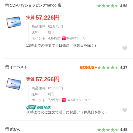
ひかりTVショッピングYahoo!店
4.58
57,226
円
実質
商品価格
62,075
円
送料
0
円
ポイント
4,849
pt
9
%
要エントリー
12時までの注文で当日発送（休業日を除く）
イーベスト
4.37
57,266
円
実質
商品価格
65,223
円
送料
0
円
ポイント
7,957
pt
14
%
要エントリー
16時までのご注文で明日にお届け（休業日を除く）
ぎおん
4.45