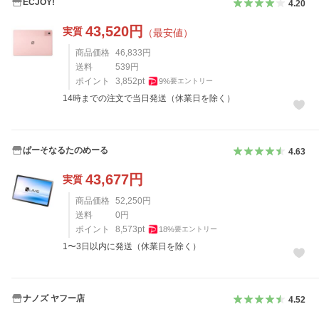
ECJOY!
4.20
43,520
円
実質
（最安値）
商品価格
46,833
円
送料
539
円
ポイント
3,852
pt
9
%
要エントリー
14時までの注文で当日発送（休業日を除く）
ぱーそなるたのめーる
4.63
43,677
円
実質
商品価格
52,250
円
送料
0
円
ポイント
8,573
pt
18
%
要エントリー
1〜3日以内に発送（休業日を除く）
ナノズ ヤフー店
4.52