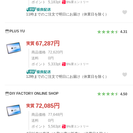
ポイント
5,183
pt
9
%
要エントリー
11時までのご注文で明日にお届け（休業日を除く）
PLUS YU
4.31
67,287
円
実質
商品価格
72,620
円
送料
0
円
ポイント
5,333
pt
9
%
要エントリー
12時までのご注文で明日にお届け（休業日を除く）
DIY FACTORY ONLINE SHOP
4.50
72,085
円
実質
商品価格
77,648
円
送料
0
円
ポイント
5,563
pt
9
%
要エントリー