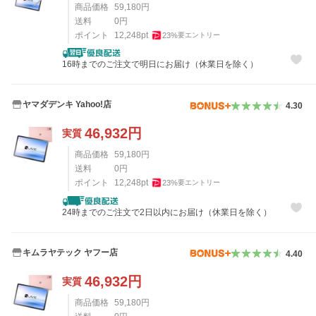
商品価格
59,180
円
送料
0
円
ポイント
12,248
pt
23
%
要エントリー
16時までのご注文で明日にお届け（休業日を除く）
ヤマダデンキ Yahoo!店
4.30
46,932
円
実質
商品価格
59,180
円
送料
0
円
ポイント
12,248
pt
23
%
要エントリー
24時までのご注文で2日以内にお届け（休業日を除く）
キムラヤテック ヤフー店
4.40
46,932
円
実質
商品価格
59,180
円