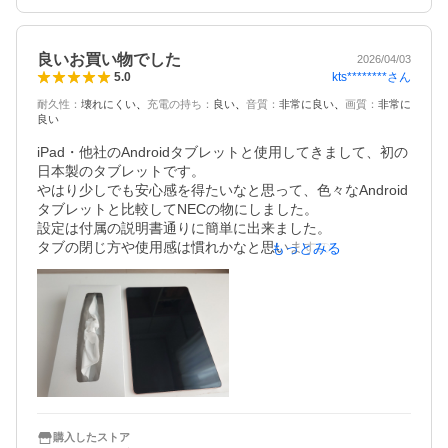
良いお買い物でした
2026/04/03
kts********
さん
5.0
耐久性
：
壊れにくい
充電の持ち
：
良い
音質
：
非常に良い
画質
：
非常に
良い
iPad・他社のAndroidタブレットと使用してきまして、初の
日本製のタブレットです。

やはり少しでも安心感を得たいなと思って、色々なAndroid
タブレットと比較してNECの物にしました。

設定は付属の説明書通りに簡単に出来ました。

タブの閉じ方や使用感は慣れかなと思いますので色々試し
もっとみる
たいと思います。

結構重さがあります。画像はとても綺麗です。
購入したストア