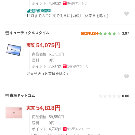
ポイント
4,682
pt
9
%
要エントリー
14時までのご注文で明日にお届け（休業日を除く）
キューティクルスタイル
3.97
54,075
円
実質
商品価格
61,712
円
送料
0
円
ポイント
7,637
pt
14
%
要エントリー
翌日発送（休業日を除く）
東海ドットコム
0.00
54,818
円
実質
商品価格
59,550
円
送料
0
円
ポイント
4,732
pt
9
%
要エントリー