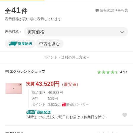
価格比較
41
全
件
情報の誤りを報告
表示価格が安い順に表示しています
実質価格
表示価格：
中古を含む
ポイント・送料の算出方法
エクセレントショップ
4.57
43,520
円
実質
（最安値）
商品価格
46,833
円
送料
539
円
ポイント
3,852
pt
9
%
要エントリー
14時までのご注文で明日にお届け（休業日を除く）