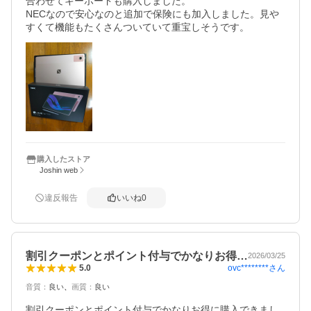
合わせてキーボードも購入しました。

NECなので安心なのと追加で保険にも加入しました。見や
すくて機能もたくさんついていて重宝しそうです。
購入したストア
Joshin web
違反報告
いいね
0
割引クーポンとポイント付与でかなりお得…
2026/03/25
ovc********
さん
5.0
音質
：
良い
画質
：
良い
割引クーポンとポイント付与でかなりお得に購入できまし