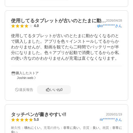
使用してるタブレットが古いのとたまに動…
2026/04/28
qko********
さん
4.0
使用してるタブレットが古いのとたまに動かなくなるのと
で購入しました。アプリを色々インストールしてるからか
わかりませんが、動画を観てたら二時間でバッテリーが半
分になりました。色々アプリが起動で消費してるからか私
の使い方なのかわかりませんが充電は直ぐなくなります。
購入したストア
Joshin web
違反報告
いいね
0
タッチペンが書きやすい!!
2026/01/19
rir********
さん
5.0
耐久性
：
壊れにくい
充電の持ち
：
非常に良い
音質
：
良い
画質
：
非常に
良い