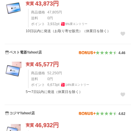
43,873
円
実質
商品価格
47,805
円
送料
0
円
ポイント
3,932
pt
9
%
要エントリー
10日以内に発送（お取り寄せ販売）（休業日を除く）
ベスト電器Yahoo!店
4.46
45,577
円
実質
商品価格
52,250
円
送料
0
円
ポイント
6,673
pt
14
%
要エントリー
5〜7日以内に発送（休業日を除く）
コジマYahoo!店
4.62
46,932
円
実質