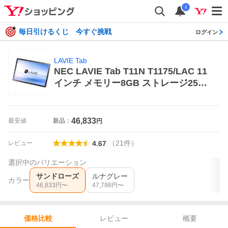
i
毎日引けるくじ 今すぐ挑戦
ログイン
LAVIE Tab
NEC LAVIE Tab T11N T1175/LAC 11
インチ メモリー8GB ストレージ256G
B サンドローズ PC-T1175LAC Wi-Fi
モデル LAVIE Tab アンドロイドタブ
レット本体
46,833
最安値
新品：
円
（
21
件
）
レビュー
4.67
選択中のバリエーション
サンドローズ
ルナグレー
カラー
46,833
円〜
47,798
円〜
レビュー
概要
価格比較