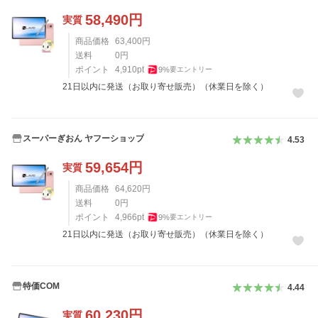
58,490
円
実質
商品価格
63,400
円
送料
0
円
ポイント
4,910
pt
9
%
要エントリー
21日以内に発送（お取り寄せ販売）（休業日を除く）
スーパーぎおん ヤフーショップ
4.53
59,654
円
実質
商品価格
64,620
円
送料
0
円
ポイント
4,966
pt
9
%
要エントリー
21日以内に発送（お取り寄せ販売）（休業日を除く）
特価COM
4.44
60,230
円
実質