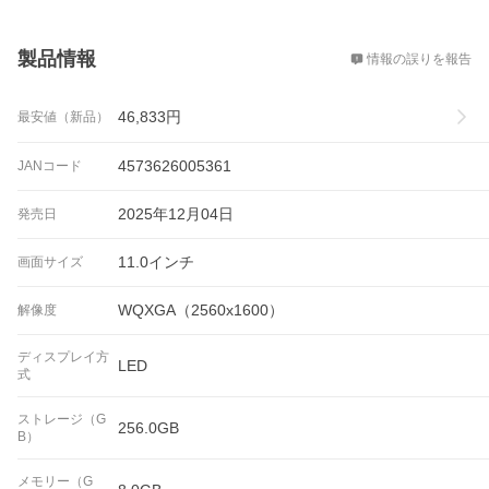
概要
製品情報
情報の誤りを報告
46,833
円
最安値（新品）
4573626005361
JANコード
2025年12月04日
発売日
11.0インチ
画面サイズ
WQXGA（2560x1600）
解像度
ディスプレイ方
LED
式
ストレージ（G
256.0GB
B）
メモリー（G