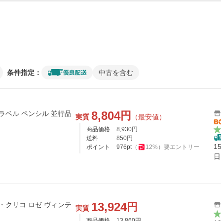
条件指定：
中古を含む
8,804
円
ラベル ペンシル 並行品
実質
（最安値）
商品価格
8,930
円
送料
850
円
1
ポイント
976
pt
（
12
%）
要エントリー
日
13,924
円
・クリコ ロゼ ヴィンテ
実質
商品価格
13,860
円