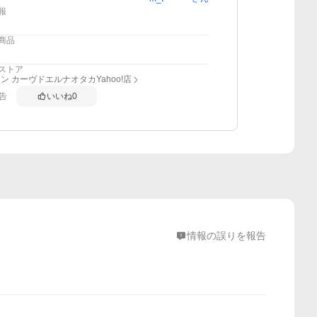
報
商品
ストア
ン カーヴドエルナオタカYahoo!店
告
いいね
0
情報の誤りを報告