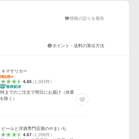
情報の誤りを報告
ポイント・送料の算出方法
キマサリカー
4.65
（
1,383
件
）
5時までのご注文で明日にお届け（休業
を除く）
ビールと洋酒専門店酒のやまいち
4.67
（
1,206
件
）