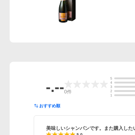
5
-.--
4
3
0
件
2
1
おすすめ順
美味しいシャンパンです。また購入した
レビュー
5.0