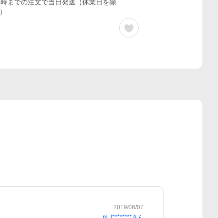
2時までの注文で当日発送（休業日を除
）
2019/06/07
m_t********
さん