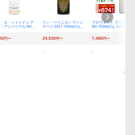
・エ・シャンドン ア
ドン・ペリニヨン ヴィン
プロヴェット ブリュット
・アンペリアル NV 7
テージ 2017 750mlびん 1
NV 750mlびん 1ケース
mlびん 1本
本
（12本）
00
24,530
7,480
円〜
円〜
円〜
-
-