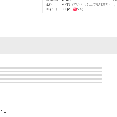
1
送料
700
円
（
33,000
円以上で送料無料）
く
ポイント
636
pt
（
5
%）
い…