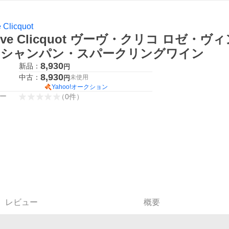
 Clicquot
uve Clicquot ヴーヴ・クリコ ロゼ・ヴィ
本 シャンパン・スパークリングワイン
8,930
新品：
円
8,930
中古：
未使用
円
Yahoo!オークション
ー
（
0
件
）
レビュー
概要