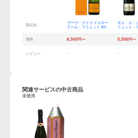
ヴーヴ・クリコ イエロー
モエ・エ・
製品名
ラベル・ブリュット NV 7
リュット・
50mlびん 1本
NV 750ml
概要
6,500
5,500
価格
円〜
円〜
レビュー
-
-
関連サービスの中古商品
未使用