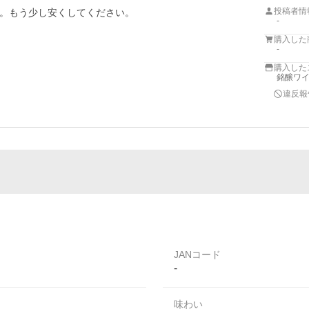
投稿者情
。もう少し安くしてください。
-
購入した
-
購入した
銘醸ワイ
違反報
JANコード
-
味わい