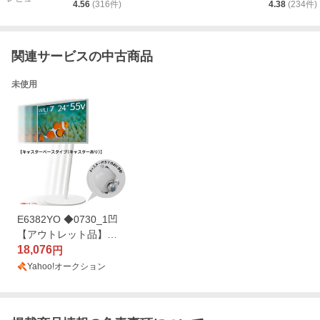
4.56
(
316
件)
4.38
(
234
件)
関連サービスの中古商品
未使用
E6382YO ◆0730_1凹
【アウトレット品】テ
レビスタンド 24～55V
18,076
円
型対応 イコールズ WLT
Yahoo!オークション
VL4111 キャスターあり
未使用 家具