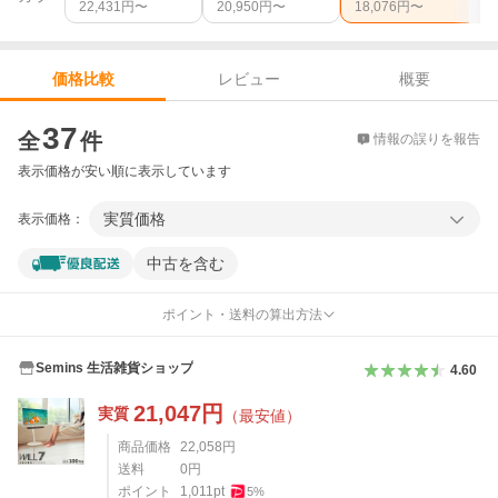
22,431
円〜
20,950
円〜
18,076
円〜
レビュー
概要
価格比較
価格比較
37
全
件
情報の誤りを報告
表示価格が安い順に表示しています
実質価格
表示価格：
中古を含む
ポイント・送料の算出方法
Semins 生活雑貨ショップ
4.60
21,047
円
実質
（最安値）
商品価格
22,058
円
送料
0
円
ポイント
1,011
pt
5
%