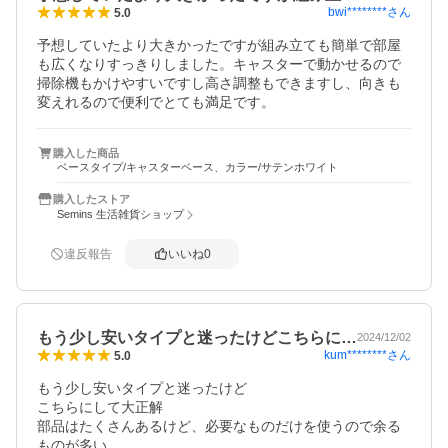
bwi********
さん
5.0
予想していたより大きかったですが組み立ても簡単で部屋
も広くなりすっきりしました。キャスターで動かせるので
掃除機もかけやすいですし高さ調整もできますし、向きも
変えれるので便利でとても満足です。
購入した商品
ベースタイプ/キャスターベース、カラー/サテンホワイト
購入したストア
Semins 生活雑貨ショップ
違反報告
いいね
0
もう少し安いタイプと迷ったけどこちらに…
2024/12/02
kum********
さん
5.0
もう少し安いタイプと迷ったけど

こちらにして大正解

部品はたくさんあるけど、必要なものだけを使うので余る
ものが多い
