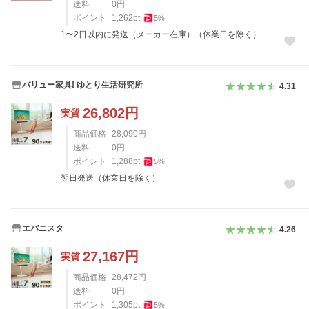
送料
0
円
ポイント
1,262
pt
5
%
1〜2日以内に発送（メーカー在庫）（休業日を除く）
バリュー家具! ゆとり生活研究所
4.31
26,802
円
実質
商品価格
28,090
円
送料
0
円
ポイント
1,288
pt
5
%
翌日発送（休業日を除く）
エバニスタ
4.26
27,167
円
実質
商品価格
28,472
円
送料
0
円
ポイント
1,305
pt
5
%