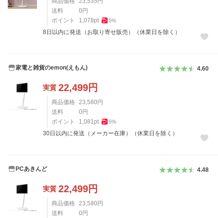
商品価格
23,535
円
送料
0
円
ポイント
1,078
pt
5
%
8日以内に発送（お取り寄せ販売）（休業日を除く）
家電と雑貨のemon(えもん)
4.60
22,499
円
実質
商品価格
23,580
円
送料
0
円
ポイント
1,081
pt
5
%
30日以内に発送（メーカー在庫）（休業日を除く）
PCあきんど
4.48
22,499
円
実質
商品価格
23,580
円
送料
0
円