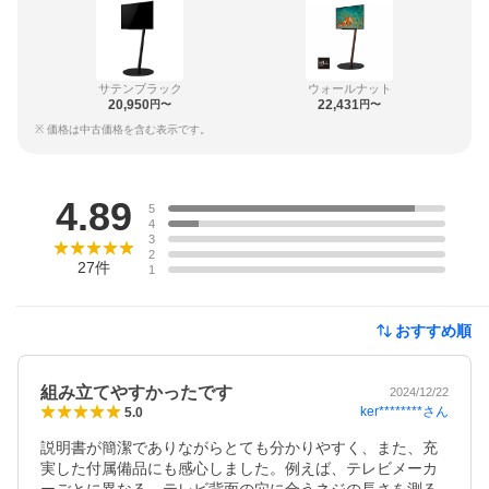
サテンブラック
ウォールナット
20,950
22,431
円〜
円〜
※ 価格は中古価格を含む表示です。
レビュー
4.89
5
4
3
2
27
件
1
おすすめ順
組み立てやすかったです
2024/12/22
ker********
さん
5.0
説明書が簡潔でありながらとても分かりやすく、また、充
実した付属備品にも感心しました。例えば、テレビメーカ