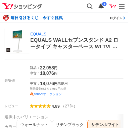
i
毎日引けるくじ 今すぐ挑戦
ログイン
EQUALS
EQUALS WALLセブンスタンド A2 ロ
ータイプ キャスターベース WLTVL41
11 （サテンホワイト） テレビ台、ロ
ーボード
22,058
新品：
円
18,076
中古：
円
最安値
18,076
中古：
未使用
円
新品最安値より
3,982
円お得
Yahoo!オークション
（
27
件
）
レビュー
4.89
選択中のバリエーション
ウォールナット
サテンブラック
サテンホワイト
カラー