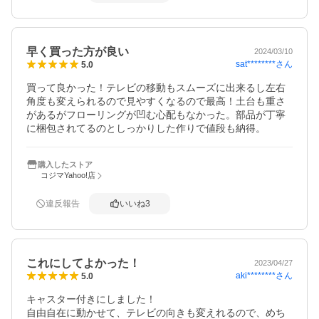
早く買った方が良い
2024/03/10
sat********
さん
5.0
買って良かった！テレビの移動もスムーズに出来るし左右
角度も変えられるので見やすくなるので最高！土台も重さ
があるがフローリングが凹む心配もなかった。部品が丁寧
に梱包されてるのとしっかりした作りで値段も納得。
購入したストア
コジマYahoo!店
違反報告
いいね
3
これにしてよかった！
2023/04/27
aki********
さん
5.0
キャスター付きにしました！

自由自在に動かせて、テレビの向きも変えれるので、めち