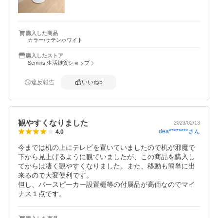
購入した商品
カラー/サテンホワイト
購入したストア
Semins 生活雑貨ショップ
違反報告
いいね
5
観やすくなりました
2023/02/13
dea********
さん
4.0
今までは机の上にテレビを置いていましたので机が邪魔で
下から見上げるように観ていましたが、この商品を購入し
てからは凄く観やすくなりました。また、移動も簡単に出
来るので大変便利です。

但し、バースピーカー設置棚等の付属品が高価なのでマイ
ナス１点です。