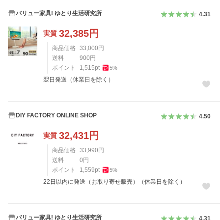
バリュー家具! ゆとり生活研究所
4.31
32,385
円
実質
商品価格
33,000
円
送料
900
円
ポイント
1,515
pt
5
%
翌日発送（休業日を除く）
DIY FACTORY ONLINE SHOP
4.50
32,431
円
実質
商品価格
33,990
円
送料
0
円
ポイント
1,559
pt
5
%
22日以内に発送（お取り寄せ販売）（休業日を除く）
バリュー家具! ゆとり生活研究所
4.31