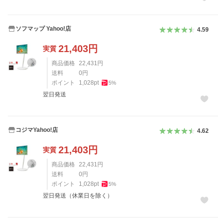
ソフマップ Yahoo!店
4.59
21,403
円
実質
商品価格
22,431
円
送料
0
円
ポイント
1,028
pt
5
%
翌日発送
コジマYahoo!店
4.62
21,403
円
実質
商品価格
22,431
円
送料
0
円
ポイント
1,028
pt
5
%
翌日発送（休業日を除く）