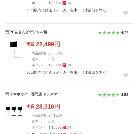
ポイント
1,081
pt
5
%
30日以内に発送（メーカー在庫）（休業日を除く）
PCあきんどデジタル館
4.77
22,499
円
実質
商品価格
23,580
円
送料
0
円
ポイント
1,081
pt
5
%
30日以内に発送（メーカー在庫）（休業日を除く）
スマホカバー専門店 ドレスマ
4.53
23,016
円
実質
商品価格
24,122
円
送料
0
円
ポイント
1,106
pt
5
%