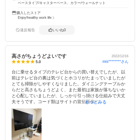
自身の満足度高し。注文は一つ。キャスターは若干重くゴ
ベースタイプ/キャスターベース、カラー/ウォールナット
リゴリ感あり。もう少し滑らかさがあれば文句なし。

ストーアの対応も注文から納品まで満足しています。いい
購入したストア
買い物をさせていただきました。大事に使用させてもっら
Enjoy!healthy work life
違反報告
いいね
0
高さがちょうどよいです
2022/12/16
mis********
さん
5.0
台に乗せるタイプのテレビ台からの買い替えでしたが、以
前はテレビ台の裏は気づくとホコリがたまっていましたが
とても掃除がしやすくなりました。ダイニングテーブルか
らだと高さもちょうどよく、また最初は家族が落ちないか
と心配していましたが、しっかり引っ掛ける仕組みで大丈
夫そうです。コード類はサイトの宣伝画像のようにすっき
もっとみる
りとはいきませんが、それでも買ってよかったと思いま
す。