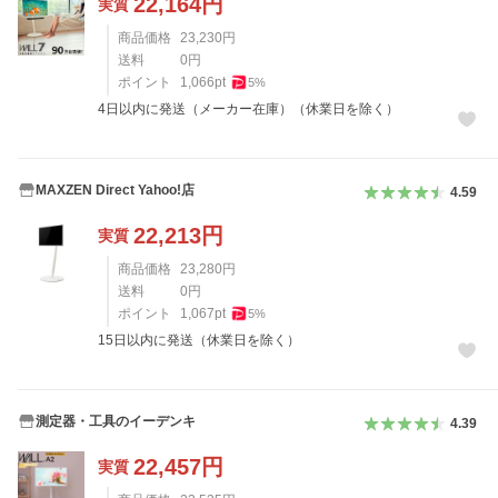
22,164
円
実質
商品価格
23,230
円
送料
0
円
ポイント
1,066
pt
5
%
4日以内に発送（メーカー在庫）（休業日を除く）
MAXZEN Direct Yahoo!店
4.59
22,213
円
実質
商品価格
23,280
円
送料
0
円
ポイント
1,067
pt
5
%
15日以内に発送（休業日を除く）
測定器・工具のイーデンキ
4.39
22,457
円
実質