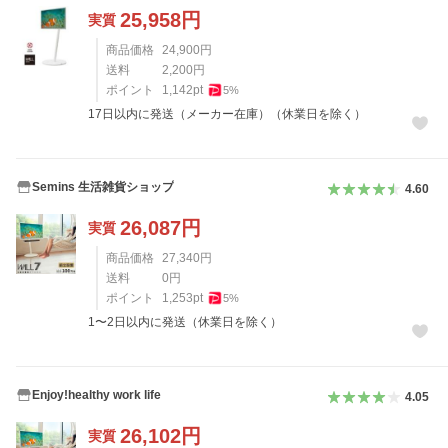
25,958
円
実質
商品価格
24,900
円
送料
2,200
円
ポイント
1,142
pt
5
%
17日以内に発送（メーカー在庫）（休業日を除く）
Semins 生活雑貨ショップ
4.60
26,087
円
実質
商品価格
27,340
円
送料
0
円
ポイント
1,253
pt
5
%
1〜2日以内に発送（休業日を除く）
Enjoy!healthy work life
4.05
26,102
円
実質