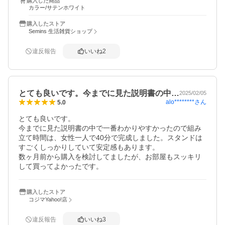
購入した商品
カラー/サテンホワイト
購入したストア
Semins 生活雑貨ショップ
違反報告
いいね
2
とても良いです。今までに見た説明書の中…
2025/02/05
alo********
さん
5.0
とても良いです。

今までに見た説明書の中で一番わかりやすかったので組み
立て時間は、女性一人で40分で完成しました。スタンドは
すごくしっかりしていて安定感もあります。

数ヶ月前から購入を検討してましたが、お部屋もスッキリ
購入したストア
コジマYahoo!店
違反報告
いいね
3