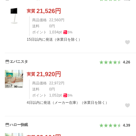
21,526
円
実質
商品価格
22,560
円
送料
0
円
ポイント
1,034
pt
5
%
15日以内に発送（休業日を除く）
エバニスタ
4.26
21,920
円
実質
商品価格
22,972
円
送料
0
円
ポイント
1,052
pt
5
%
4日以内に発送（メーカー在庫）（休業日を除く）
ハロー快眠
4.39