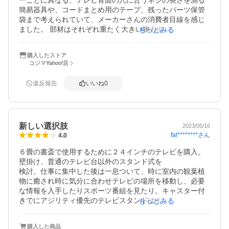
ーごとに異なる、テレビ背面の穴に合うネジの長さを測る
簡易器具や、コードまとめ用のテープ、残ったパーツ保管
袋まで考えられていて、メーカーさんの消費者目線を感じ
ました。 部材はそれぞれ重たく大きい物もあるため、組み
もっとみる
立て時は、周囲を広く開けて、落下した時に床など傷つけ
ないように、台座を立てるまではお布団などの上で作業す
購入したストア
ると良いと思います。４９インチのテレビを設置したの
コジマYahoo!店
で、テレビの方が大きく見えて円形台座部分の大きさとの
見た目のバランスはどうしても良いとは言えませんが、テ
違反報告
いいね
0
レビボードに置くより部屋が広く見えるので満足です。コ
ロコロと移動できるので簡単に視聴方向を調整できるの
も、使ってみたら何かと便利でした。
新しい選択肢
2023/05/16
fal********
さん
4.0
６畳の書斎で使用するために２４インチのテレビを購入。
壁掛け、普通のテレビ台以外のスタンド式を

検討。仕事に集中した後は一息ついて、時に室内の観葉植
物に癒され時に気分に合わせテレビの場所を移動し、必要
な情報を入手したりスポーツ番組を見たり。キャスター付
きでにアジリティ優先のテレビスタンドはまさにイメージ
もっとみる
通り。来客も興味津々で前から後ろから斜めから覗いて
「いいね！」を連発。

購入した商品