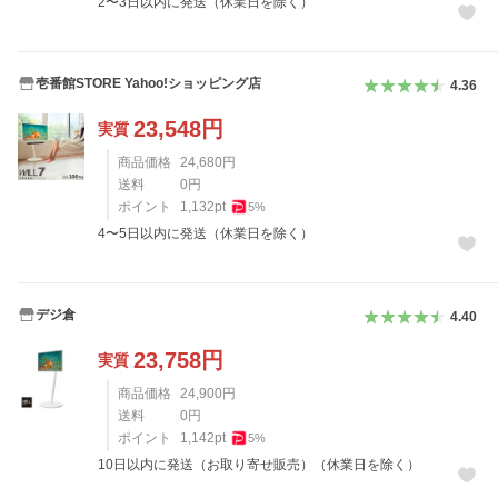
2〜3日以内に発送（休業日を除く）
壱番館STORE Yahoo!ショッピング店
4.36
23,548
円
実質
商品価格
24,680
円
送料
0
円
ポイント
1,132
pt
5
%
4〜5日以内に発送（休業日を除く）
デジ倉
4.40
23,758
円
実質
商品価格
24,900
円
送料
0
円
ポイント
1,142
pt
5
%
10日以内に発送（お取り寄せ販売）（休業日を除く）