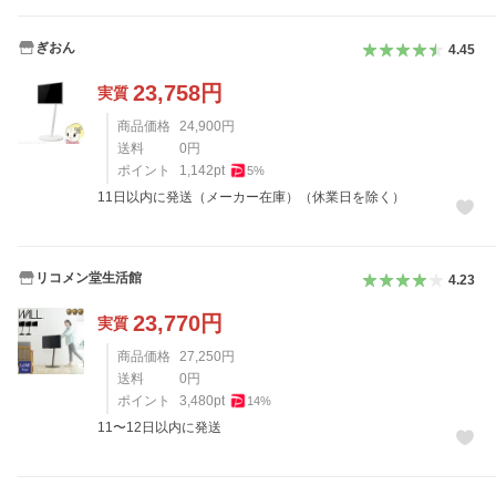
ぎおん
4.45
23,758
円
実質
商品価格
24,900
円
送料
0
円
ポイント
1,142
pt
5
%
11日以内に発送（メーカー在庫）（休業日を除く）
リコメン堂生活館
4.23
23,770
円
実質
商品価格
27,250
円
送料
0
円
ポイント
3,480
pt
14
%
11〜12日以内に発送