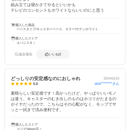
組み立ては寝かさてやるといいかも

テレビのコンセントもホワイトならいいのにと思う
購入した商品
ベースタイプ/キャスターベース、カラー/サテンホワイト
購入したストア
エバニスタ
違反報告
いいね
0
どっしりの安定感なのにおしゃれ
2024/02/15
una********
さん
5.0
素晴らしい安定感です！高かったけど、やっぱりいいモノ
は違う。キャスターのむき出しのものはホコリがたまるの
がイヤだったので、こちらはその心配がなく、モップでサ
ッと一拭きで済み便利です。
購入したストア
コジマYahoo!店