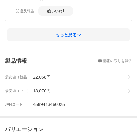
違反報告
いいね
1
もっと見る
概要
製品情報
情報の誤りを報告
22,058
円
最安値（新品）
18,076
円
最安値（中古）
4589443466025
JANコード
バリエーション