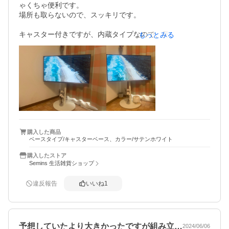
ゃくちゃ便利です。

場所も取らないので、スッキリです。

キャスター付きですが、内蔵タイプなので、見栄えが綺麗
もっとみる
でお気に入りです！
購入した商品
ベースタイプ/キャスターベース、カラー/サテンホワイト
購入したストア
Semins 生活雑貨ショップ
違反報告
いいね
1
予想していたより大きかったですが組み立…
2024/06/06