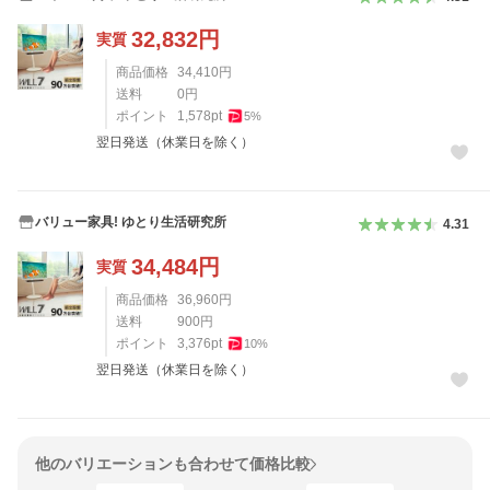
32,832
円
実質
商品価格
34,410
円
送料
0
円
ポイント
1,578
pt
5
%
翌日発送（休業日を除く）
バリュー家具! ゆとり生活研究所
4.31
34,484
円
実質
商品価格
36,960
円
送料
900
円
ポイント
3,376
pt
10
%
翌日発送（休業日を除く）
他のバリエーションも合わせて価格比較