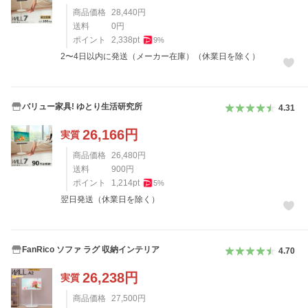
商品価格
28,440
円
送料
0
円
ポイント
2,338
pt
9
%
2〜4日以内に発送（メーカー在庫）（休業日を除く）
バリュー家具! ゆとり生活研究所
4.31
26,166
円
実質
商品価格
26,480
円
送料
900
円
ポイント
1,214
pt
5
%
翌日発送（休業日を除く）
FanRico ソファ ラグ 収納インテリア
4.70
26,238
円
実質
商品価格
27,500
円