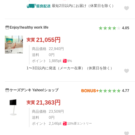
最短2日以内にお届け（休業日を除く）
Enjoy!healthy work life
4.05
21,055
円
実質
商品価格
22,940
円
送料
0
円
ポイント
1,885
pt
9
%
1〜3日以内に発送（メーカー在庫）（休業日を除く）
ケーズデンキ Yahoo!ショップ
4.77
21,363
円
実質
商品価格
23,509
円
送料
0
円
ポイント
2,146
pt
10
%
要エントリー