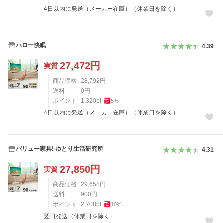
4日以内に発送（メーカー在庫）（休業日を除く）
ハロー快眠
4.39
27,472
円
実質
商品価格
28,792
円
送料
0
円
ポイント
1,320
pt
5
%
4日以内に発送（メーカー在庫）（休業日を除く）
バリュー家具! ゆとり生活研究所
4.31
27,850
円
実質
商品価格
29,658
円
送料
900
円
ポイント
2,708
pt
10
%
翌日発送（休業日を除く）