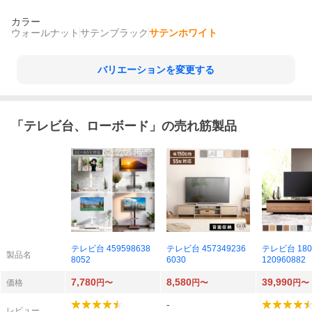
カラー
ウォールナット
サテンブラック
サテンホワイト
バリエーションを変更する
「
テレビ台、ローボード
」の売れ筋製品
テレビ台 459598638
テレビ台 457349236
テレビ台 180c
製品名
8052
6030
120960882
7,780
8,580
39,990
価格
円〜
円〜
円〜
-
レビュー