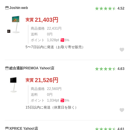
Joshin web
4.52
21,403
円
実質
商品価格
22,431
円
送料
0
円
ポイント
1,028
pt
5
%
5〜7日以内に発送（お取り寄せ販売）
総合通販PREMOA Yahoo!店
4.63
21,526
円
実質
商品価格
22,560
円
送料
0
円
ポイント
1,034
pt
5
%
15日以内に発送（休業日を除く）
XPRICE Yahoo!店
4.61