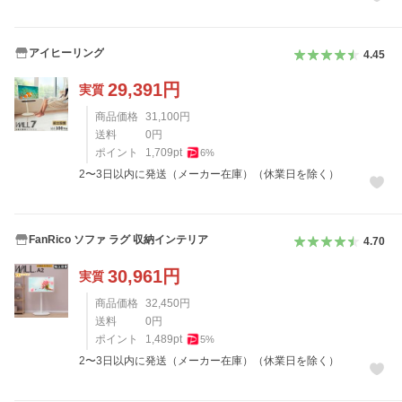
アイヒーリング
4.45
29,391
円
実質
商品価格
31,100
円
送料
0
円
ポイント
1,709
pt
6
%
2〜3日以内に発送（メーカー在庫）（休業日を除く）
FanRico ソファ ラグ 収納インテリア
4.70
30,961
円
実質
商品価格
32,450
円
送料
0
円
ポイント
1,489
pt
5
%
2〜3日以内に発送（メーカー在庫）（休業日を除く）