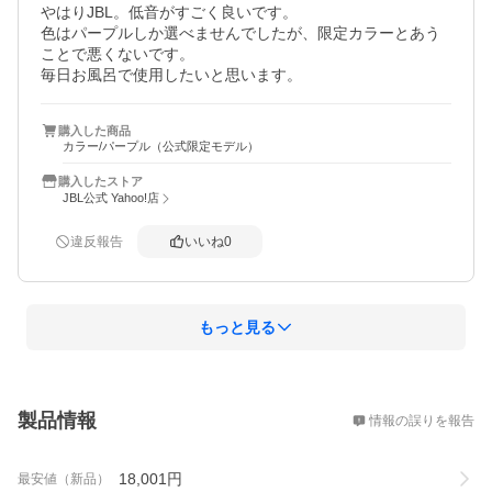
やはりJBL。低音がすごく良いです。

色はパープルしか選べませんでしたが、限定カラーとあう
ことで悪くないです。

毎日お風呂で使用したいと思います。
購入した商品
カラー/パープル（公式限定モデル）
購入したストア
JBL公式 Yahoo!店
違反報告
いいね
0
もっと見る
概要
製品情報
情報の誤りを報告
18,001
円
最安値（新品）