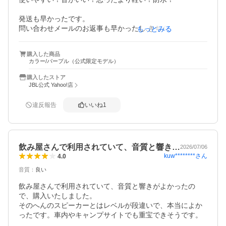
発送も早かったです。

問い合わせメールのお返事も早かったし.きちんとください
もっとみる
ました。
購入した商品
カラー/パープル（公式限定モデル）
購入したストア
JBL公式 Yahoo!店
違反報告
いいね
1
飲み屋さんで利用されていて、音質と響き…
2026/07/06
kuw********
さん
4.0
音質
：
良い
飲み屋さんで利用されていて、音質と響きがよかったの
で、購入いたしました。

そのへんのスピーカーとはレベルが段違いで、本当によか