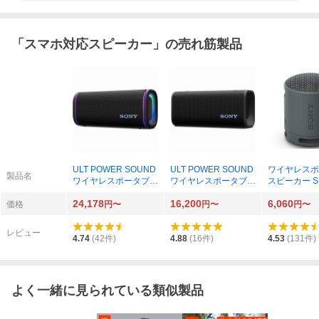
「
スマホ対応スピーカー
」の売れ筋製品
ULT POWER SOUND
ULT POWER SOUND
ワイヤレスポ
製品名
ワイヤレスポータブル
ワイヤレスポータブル
スピーカー SR
スピーカー ULT FIEL
スピーカー ULT FIEL
00（B） ブ
24,178
16,200
6,060
D 5 SRS-ULT50 BZ ブ
D 3 SRS-ULT30 BC
価格
円〜
円〜
円〜
ラック
ブラック
レビュー
4.74
(
42
件)
4.88
(
16
件)
4.53
(
131
件)
よく一緒に見られている類似製品