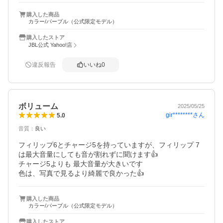
購入した商品
カラー/パープル（公式限定モデル）
購入したストア
JBL公式 Yahoo!店
違反報告
いいね
0
ボリューム
2025/05/25
gir********
さん
5.0
音質
：
良い
フィリップ6とチャージ5を持っていますが、フィリップ 7
は最大音量にしても音が割れずに聞けます👍　

チャージ5よりも 最大音量が大きいです

色は、写真で見るより綺麗で良かった👍
購入した商品
カラー/パープル（公式限定モデル）
購入したストア