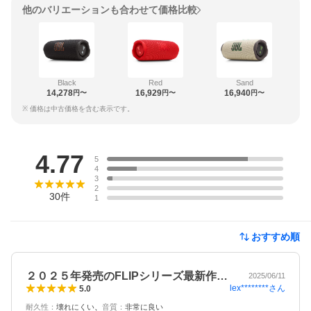
他のバリエーションも合わせて価格比較
Black
Red
Sand
14,278
16,929
16,940
円〜
円〜
円〜
※ 価格は中古価格を含む表示です。
レビュー
4.77
5
4
3
2
30
件
1
おすすめ順
２０２５年発売のFLIPシリーズ最新作…
2025/06/11
lex********
さん
5.0
耐久性
：
壊れにくい
音質
：
非常に良い