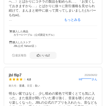
へ…〉とばかりにコチラの製品を勧められ…、「お安くし
ておきますから…」とばかりに徐々に割引価格を見せられ
続けて、まんまと術中に嵌って買ってしまいました(カバー
もねw)。

もっとみる
流石にこのサイズともなると音の重厚感と拡がりが、「G
O」シリーズとは比べ物にならないぐらい素晴らしく、
購入した商品
『こんなスゴいもの買っちゃったら、チャンと屋外へ持ち
カラー/パープル（公式限定モデル）
出して楽しまなきゃダメだぞ〜』と言われている気分で
す。

購入したストア
JBL公式 Yahoo!店
とにかく音質も音響も最高ですし、他のJBL商品との連携も
出来るそうなので、これからバンバン使って楽しみたいと
違反報告
いいね
2
思います。JBLさん、ありがとう！

jbl flip7
2026/06/02
ird********
さん
4.0
耐久性
：
普通
音質
：
良い
明るい紫ではなく、少し暗めの紫色で可愛くとても気に入
った。また低音が聞いていた通り強く、音楽を聴くのがよ
り楽しくなった。JBLの公式のアプリを入れたら、音なども