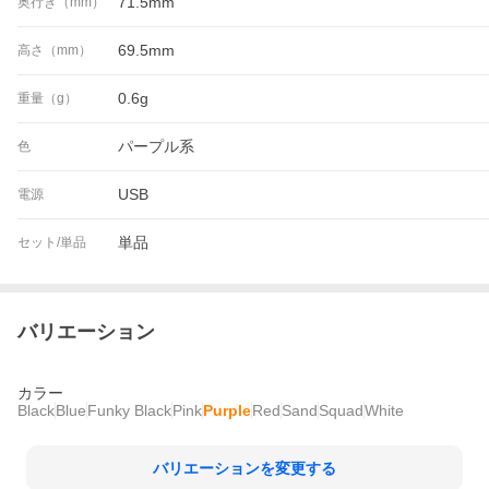
71.5mm
奥行き（mm）
69.5mm
高さ（mm）
0.6g
重量（g）
パープル系
色
USB
電源
単品
セット/単品
バリエーション
カラー
Black
Blue
Funky Black
Pink
Purple
Red
Sand
Squad
White
バリエーションを変更する