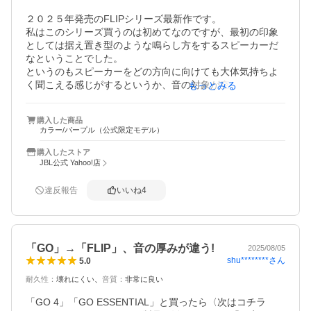
２０２５年発売のFLIPシリーズ最新作です。

私はこのシリーズ買うのは初めてなのですが、最初の印象
としては据え置き型のような鳴らし方をするスピーカーだ
なということでした。

というのもスピーカーをどの方向に向けても大体気持ちよ
く聞こえる感じがするというか、音の対象が空間に設定さ
もっとみる
れているように聴こえたからです。複数台接続できる機能
然り、やはり方向性としては音に包まれる体験を重視する
購入した商品
ものなのだろうと思いました。

カラー/パープル（公式限定モデル）
その鳴らし方故に体を突き抜けていくような鋭い低音とい
うのが不得手ではあるようですが、その分全身に音がじわ
購入したストア
りじわりと染み入ってくるような穏やかな気持ちよさがあ
JBL公式 Yahoo!店
ります。これがJBLのらしさだということならば、映画館で
このメーカーのスピーカーがよく使われるという話にも納
違反報告
いいね
4
得です。

またそのような鳴らし方でありながら音の解像度も価格か
ら期待していたよりだいぶ高く、低音も高音も抜けなく聴
けるのは2WAYの強みがよく生きていると感じました。

「GO」→「FLIP」、音の厚みが違う!
2025/08/05
出力も、iPhoneのボリュームで30%もあれば6畳間程度の部
shu********
さん
5.0
屋では十分過ぎるほどの音量になります。
耐久性
：
壊れにくい
音質
：
非常に良い
「GO 4」「GO ESSENTIAL」と買ったら〈次はコチラ