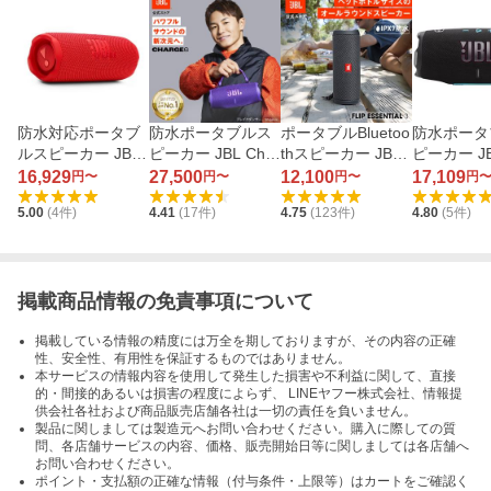
防水対応ポータブ
防水ポータブルス
ポータブルBluetoo
防水ポータ
ルスピーカー JBL
ピーカー JBL Char
thスピーカー JBL
ピーカー JB
Flip 7 JBLFLIP7RE
ge 6 JBLCHARGE
Flip Essential 3 JB
ge 6 JBL
16,929
27,500
12,100
17,109
円〜
円〜
円〜
円
D Red
6PUR Purple
LFLIPES3 Gun Me
6BLKO Bla
5.00
(
4
件)
4.41
(
17
件)
4.75
(
123
件)
4.80
(
5
件)
tal
Orange
掲載商品情報の免責事項について
掲載している情報の精度には万全を期しておりますが、その内容の正確
性、安全性、有用性を保証するものではありません。
本サービスの情報内容を使用して発生した損害や不利益に関して、直接
的・間接的あるいは損害の程度によらず、 LINEヤフー株式会社、情報提
供会社各社および商品販売店舗各社は一切の責任を負いません。
製品に関しましては製造元へお問い合わせください。購入に際しての質
問、各店舗サービスの内容、価格、販売開始日等に関しましては各店舗へ
お問い合わせください。
ポイント・支払額の正確な情報（付与条件・上限等）はカートをご確認く