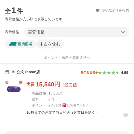
価格比較
1
全
件
情報の誤りを報告
表示価格が安い順に表示しています
実質価格
表示価格：
中古を含む
ポイント・送料の算出方法
JBL公式 Yahoo!店
4.69
15,540
円
実質
（最安値）
商品価格
18,001
円
送料
0
円
ポイント
2,461
pt
15
%
要エントリー
10時までの注文で当日発送（休業日を除く）