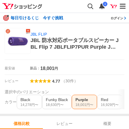
i
毎日引けるくじ 今すぐ挑戦
ログイン
JBL FLIP
JBL 防水対応ポータブルスピーカー J
BL Flip 7 JBLFLIP7PUR Purple JBL
FLIP スマホ対応スピーカー
18,001
最安値
新品：
円
（
30
件
）
レビュー
4.77
選択中のバリエーション
Black
Funky Black
Purple
Red
S
カラー
14,278
円〜
18,630
円〜
18,001
円〜
16,929
円〜
1
レビュー
概要
価格比較