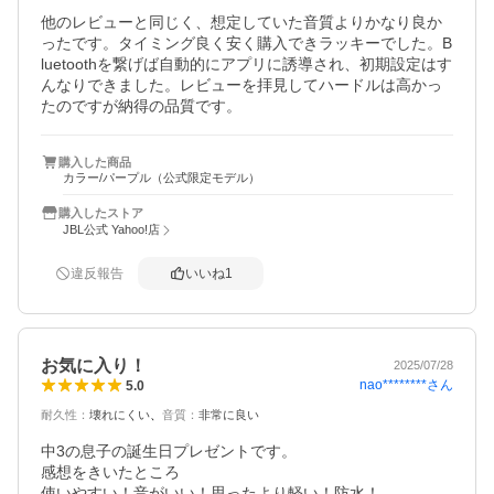
他のレビューと同じく、想定していた音質よりかなり良か
ったです。タイミング良く安く購入できラッキーでした。B
luetoothを繋げば自動的にアプリに誘導され、初期設定はす
んなりできました。レビューを拝見してハードルは高かっ
たのですが納得の品質です。
購入した商品
カラー/パープル（公式限定モデル）
購入したストア
JBL公式 Yahoo!店
違反報告
いいね
1
お気に入り！
2025/07/28
nao********
さん
5.0
耐久性
：
壊れにくい
音質
：
非常に良い
中3の息子の誕生日プレゼントです。

感想をきいたところ

使いやすい！音がいい！思ったより軽い！防水！
