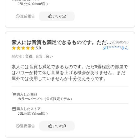
JBL公式 Yahoo!店
違反報告
いいね
2
素人には音質も満足できるものです。ただ…
2026/05/16
yt1********
さん
5.0
耐久性
：
普通
音質
：
良い
素人には音質も満足できるものです。ただ6畳程度の部屋で
はパワーが持て余し音量を上げる機会がありません。まだ
屋外では使用していませんが十分使えそうです。
購入した商品
カラー/パープル（公式限定モデル）
購入したストア
JBL公式 Yahoo!店
違反報告
いいね
0