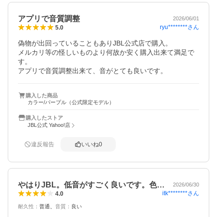
アプリで音質調整
2026/06/01
ryu********
さん
5.0
偽物が出回っていることもありJBL公式店で購入。

メルカリ等の怪しいものより何故か安く購入出来て満足で
す。

アプリで音質調整出来て、音がとても良いです。
購入した商品
カラー/パープル（公式限定モデル）
購入したストア
JBL公式 Yahoo!店
違反報告
いいね
0
やはりJBL。低音がすごく良いです。色…
2026/06/30
itk********
さん
4.0
耐久性
：
普通
音質
：
良い