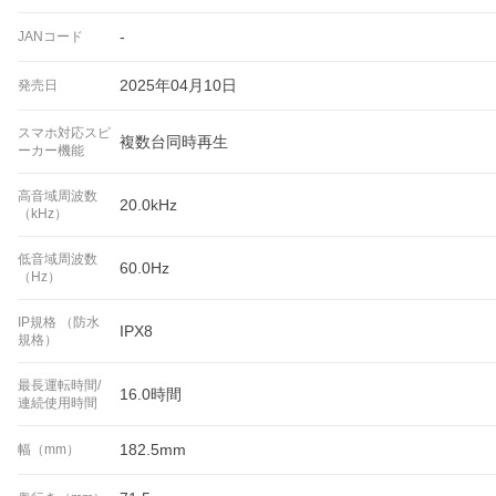
-
JANコード
2025年04月10日
発売日
スマホ対応スピ
複数台同時再生
ーカー機能
高音域周波数
20.0kHz
（kHz）
低音域周波数
60.0Hz
（Hz）
IP規格 （防水
IPX8
規格）
最長運転時間/
16.0時間
連続使用時間
182.5mm
幅（mm）