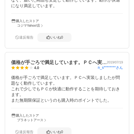
なく、届いた商品も安定して動作しています。動作が快適
になり満足しています。
購入したストア
コジマYahoo!店
違反報告
いいね
0
価格が手ごろで満足しています。ＰＣへ実…
2019/07/19
n_s********
さん
4.0
価格が手ごろで満足しています。ＰＣへ実装しましたが問
題なく動作しています。

これで少しでもＰＣが快適に動作することを期待しておき
ます。

また無期限保証というのも購入時のポイントでした。
購入したストア
プラネットアース
違反報告
いいね
0