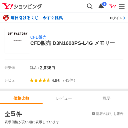
i
毎日引けるくじ 今すぐ挑戦
ログイン
CFD販売
CFD販売 D3N1600PS-L4G メモリー
2,036
最安値
新品：
円
（
43
件
）
レビュー
4.56
レビュー
概要
価格比較
価格比較
5
全
件
情報の誤りを報告
表示価格が安い順に表示しています