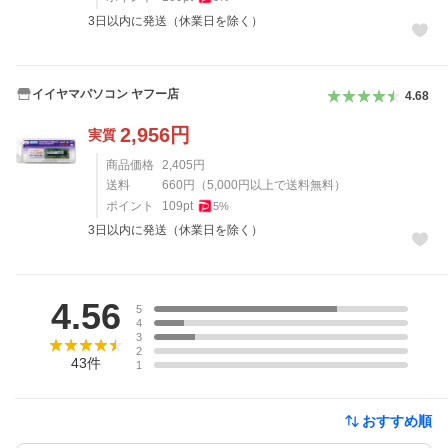
3日以内に発送（休業日を除く）
イイヤマパソコン ヤフー店
4.68
2,956
円
実質
商品価格
2,405
円
送料
660
円
（
5,000
円以上で送料無料）
ポイント
109
pt
5
%
3日以内に発送（休業日を除く）
レビュー
4.56
5
4
3
2
43
件
1
おすすめ順