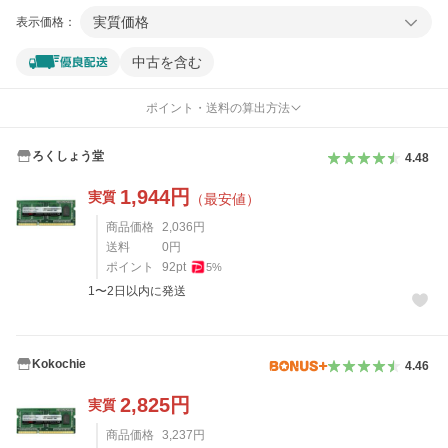
実質価格
表示価格：
中古を含む
ポイント・送料の算出方法
ろくしょう堂
4.48
1,944
円
実質
（最安値）
商品価格
2,036
円
送料
0
円
ポイント
92
pt
5
%
1〜2日以内に発送
Kokochie
4.46
2,825
円
実質
商品価格
3,237
円