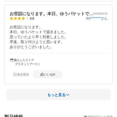
お世話になります。本日、ゆうパケットで…
2019/06/15
tos********
さん
4.0
お世話になります。

本日、ゆうパケットで届きました。

思っていたより早く到着しました。

早速、取り付けようと思います。

ありがとうございました。
購入したストア
プラネットアース
違反報告
いいね
0
もっと見る
概要