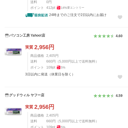
送料
0
円
ポイント
412
pt
14
%
要エントリー
24時までのご注文で2日以内にお届け
パソコン工房 Yahoo!店
4.60
2,956
円
実質
商品価格
2,405
円
送料
660
円
（
5,000
円以上で送料無料）
ポイント
109
pt
5
%
3日以内に発送（休業日を除く）
グッドウィル ヤフー店
4.59
2,956
円
実質
商品価格
2,405
円
送料
660
円
（
5,000
円以上で送料無料）
ポイント
109
pt
5
%