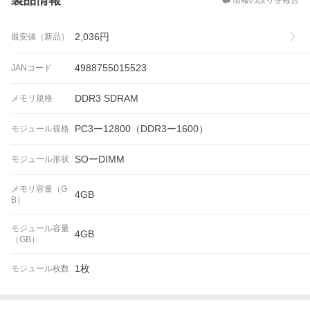
製品情報
情報の誤りを報告
2,036
円
最安値（新品）
4988755015523
JANコード
DDR3 SDRAM
メモリ規格
PC3ー12800（DDR3ー1600）
モジュール規格
SOーDIMM
モジュール形状
メモリ容量（G
4GB
B）
モジュール容量
4GB
（GB）
1枚
モジュール枚数