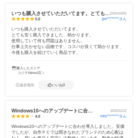
いつも購入させていただいてます。とても…
2020/10/02
jyo********
さん
5.0
いつも購入させていただいてます。

とても安く購入できました、助かります。

使用していて何も問題はありません。

仕事上欠かせない品物です、コスパが良くて助かります、

今後も購入を続けていく商品です。
購入したストア
コジマYahoo!店
違反報告
いいね
0
Windows10へのアップデートに合…
2020/11/22
mhr********
さん
4.0
Windows10へのアップデートに合わせ導入しました。安価
でしたが、自作ＰＣでは聞きなれたブランドのため心配は