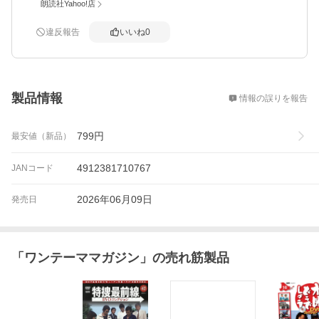
朗読社Yahoo!店
違反報告
いいね
0
概要
製品情報
情報の誤りを報告
799
円
最安値（新品）
4912381710767
JANコード
2026年06月09日
発売日
「
ワンテーママガジン
」の売れ筋製品