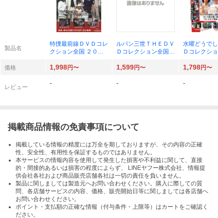
特捜最前線ＤＶＤコレ
ルパン三世ＴＨＥＤＶ
水曜どうでし
製品名
クション全国 ２０２
Ｄコレクション全国
Ｄコレクショ
６年９月１日号 （デ
２０２６年８月２５日
２０２６年９
1,998
1,599
1,798
アゴスティーニ・ジャ
号 （デアゴスティー
（デアゴステ
価格
円〜
円〜
円〜
パン）
ニ・ジャパン）
ジャパン）
-
-
-
レビュー
掲載商品情報の免責事項について
掲載している情報の精度には万全を期しておりますが、その内容の正確
性、安全性、有用性を保証するものではありません。
本サービスの情報内容を使用して発生した損害や不利益に関して、直接
的・間接的あるいは損害の程度によらず、 LINEヤフー株式会社、情報提
供会社各社および商品販売店舗各社は一切の責任を負いません。
製品に関しましては製造元へお問い合わせください。購入に際しての質
問、各店舗サービスの内容、価格、販売開始日等に関しましては各店舗へ
お問い合わせください。
ポイント・支払額の正確な情報（付与条件・上限等）はカートをご確認く
ださい。