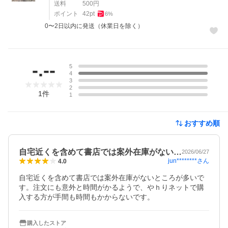
送料
500
円
ポイント
42
pt
6
%
0〜2日以内に発送（休業日を除く）
レビュー
-.--
5
4
3
2
1
件
1
おすすめ順
自宅近くを含めて書店では案外在庫がない…
2026/06/27
jun********
さん
4.0
自宅近くを含めて書店では案外在庫がないところが多いで
す。注文にも意外と時間がかるようで、やｈりネットで購
入する方が手間も時間もかからないです。
購入したストア