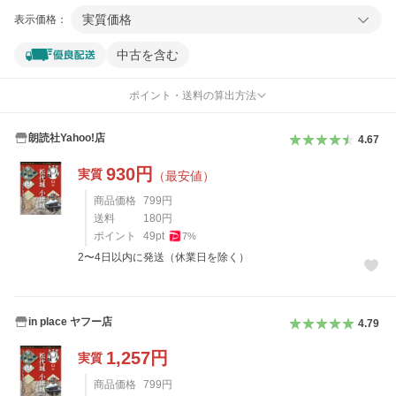
実質価格
表示価格：
中古を含む
ポイント・送料の算出方法
朗読社Yahoo!店
4.67
930
円
実質
（最安値）
商品価格
799
円
送料
180
円
ポイント
49
pt
7
%
2〜4日以内に発送（休業日を除く）
in place ヤフー店
4.79
1,257
円
実質
商品価格
799
円