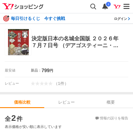
i
毎日引けるくじ 今すぐ挑戦
ログイン
決定版日本の名城全国版 ２０２６年
７月７日号 （デアゴスティーニ・ジ
ャパン） ワンテーママガジン
799
最安値
新品：
円
（
1
件
）
レビュー
レビュー
概要
価格比較
価格比較
2
全
件
情報の誤りを報告
表示価格が安い順に表示しています