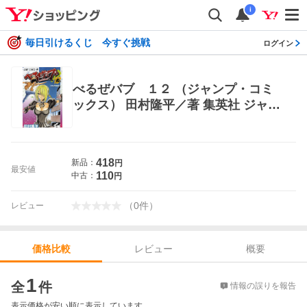
i
毎日引けるくじ 今すぐ挑戦
ログイン
べるぜバブ １２ （ジャンプ・コミ
ックス） 田村隆平／著 集英社 ジャン
プコミックス
418
新品：
円
最安値
110
中古：
円
（
0
件
）
レビュー
レビュー
概要
価格比較
価格比較
1
全
件
情報の誤りを報告
表示価格が安い順に表示しています