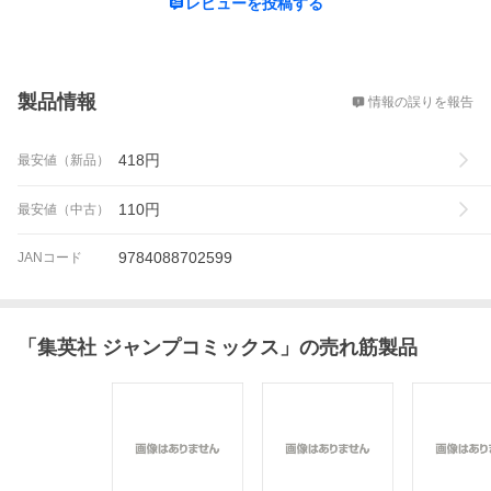
レビューを投稿する
概要
製品情報
情報の誤りを報告
418
円
最安値（新品）
110
円
最安値（中古）
9784088702599
JANコード
「
集英社 ジャンプコミックス
」の売れ筋製品