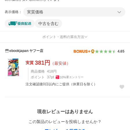
実質価格
表示価格：
中古を含む
ポイント・送料の算出方法
ebookjapan ヤフー店
4.65
381
円
実質
（最安値）
商品価格
418
円
ポイント
37
pt
10
%
要エントリー
注文確認後0日以内にご提供（休業日を除く）
レビュー
現在レビューはありません
この製品のレビューを投稿しませんか？