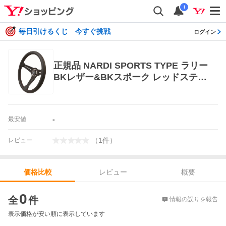
i
毎日引けるくじ 今すぐ挑戦
ログイン
正規品 NARDI SPORTS TYPE ラリー
BKレザー&BKスポーク レッドステッ
チ ステアリング ハンドル N921 ナル
ディ 2025年限定モデル ハンドルカバ
ー、ステアリング
-
最安値
（
1
件
）
レビュー
レビュー
概要
価格比較
価格比較
0
全
件
情報の誤りを報告
表示価格が安い順に表示しています