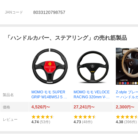
8033120798757
JANコード
「
ハンドルカバー、ステアリング
」の売れ筋製品
MOMO モモ SUPER
MOMO モモ VELOCE
Z-style プ
製品名
GRIP W14BWSJ S 3
RACING 320mm V-2
ー ハンドルカ
6.5～37.9cm Black W
（ブラック） 325mm
HC-PL02 
4,526
27,241
2,300
HITE-White MOMO lo
（アイボリー
価格
円〜
円〜
円〜
go（ホワイト）
レビュー
4.74
(
53
件)
4.73
(
48
件)
4.38
(
396
件)