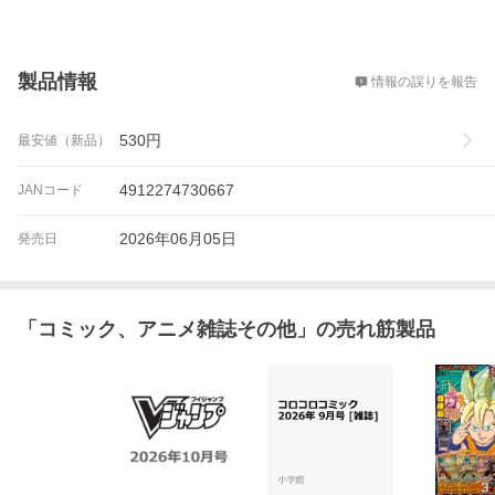
概要
製品情報
情報の誤りを報告
530
円
最安値（新品）
4912274730667
JANコード
2026年06月05日
発売日
「
コミック、アニメ雑誌その他
」の売れ筋製品