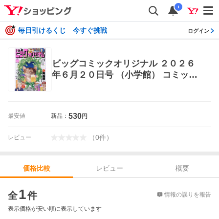
i
毎日引けるくじ 今すぐ挑戦
ログイン
ビッグコミックオリジナル ２０２６
年６月２０日号 （小学館） コミッ
ク、アニメ雑誌その他
530
最安値
新品：
円
（
0
件
）
レビュー
レビュー
概要
価格比較
価格比較
1
全
件
情報の誤りを報告
表示価格が安い順に表示しています