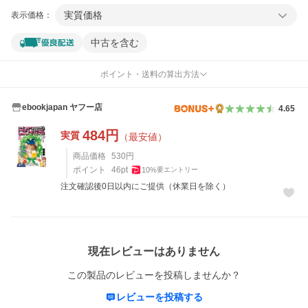
実質価格
表示価格：
中古を含む
ポイント・送料の算出方法
ebookjapan ヤフー店
4.65
484
円
実質
（最安値）
商品価格
530
円
ポイント
46
pt
10
%
要エントリー
注文確認後0日以内にご提供（休業日を除く）
レビュー
現在レビューはありません
この製品のレビューを投稿しませんか？
レビューを投稿する