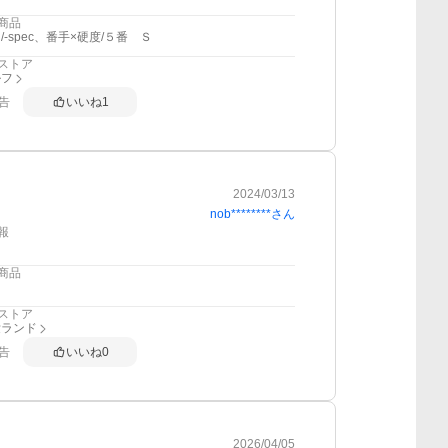
商品
/-spec、番手×硬度/５番 Ｓ
ストア
ルフ
告
いいね
1
2024/03/13
nob********
さん
報
商品
ストア
愛ランド
告
いいね
0
2026/04/05