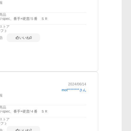
報
商品
/-spec、番手×硬度/５番 ＳＲ
ストア
ルフ
告
いいね
0
2024/06/14
mot********
さん
報
商品
/-spec、番手×硬度/４番 ＳＲ
ストア
ルフ
告
いいね
2