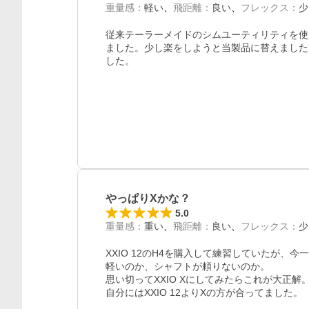
重量感
：
軽い
飛距離
：
良い
フレックス
：
少
従来テーラーメイドのシムユーティリティを使
ました。少し楽をしようと当製品に替えました
した。

やっぱりXかな？
5.0
重量感
：
重い
飛距離
：
良い
フレックス
：
少
XXIO 12のH4を購入して練習していたが、今
軽いのか、シャフトが頼りないのか。

思い切ってXXIO Xにしてみたらこれが大正解。
自分にはXXIO 12よりXの方が合ってました。