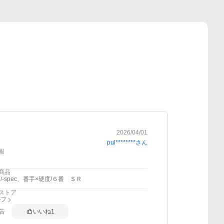
2026/04/01
pul********
さん
報
商品
/-spec、番手×硬度/６番 ＳＲ
ストア
ルフ
告
いいね
1