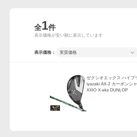
1
全
件
表示価格が安い順に表示しています
表示価格：
実質価格
価格比較
ゼクシオエックス ハイブ
iyazaki AX-2 カーボ
XXIO X-eks DUNLOP