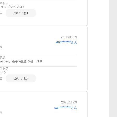
ストア
ショップジョプロ
告
いいね
1
2026/06/29
dtz********
さん
報
商品
/-spec、番手×硬度/５番 ＳＲ
ストア
ルフ
告
いいね
0
2023/11/09
sam********
さん
報