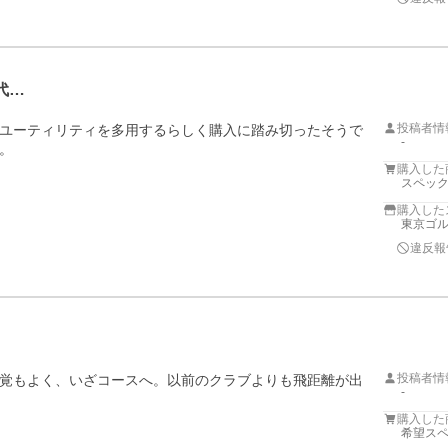
代…
投稿者情
ユーティリティを多用するらしく購入に踏み切ったそうで
-
。
購入した
スペック
購入した
東京ゴ
違反報
投稿者情
覚もよく、いざコースへ。以前のクラブよりも飛距離が出
-
購入した
希望スペ