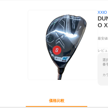
XXIO
DU
O 
最安値
レビュ
選
番
カ
価格比較