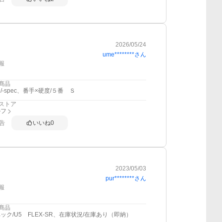
2026/05/24
ume********
さん
報
商品
/-spec、番手×硬度/５番 Ｓ
ストア
ルフ
告
いいね
0
2023/05/03
pur********
さん
報
商品
ック/U5 FLEX-SR、在庫状況/在庫あり（即納）