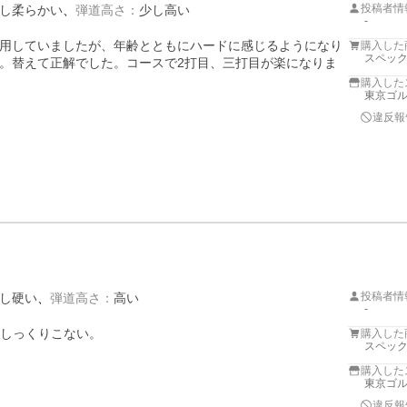
投稿者情
し柔らかい
弾道高さ
：
少し高い
-
用していましたが、年齢とともにハードに感じるようになり
購入した
スペック
。替えて正解でした。コースで2打目、三打目が楽になりま
購入した
東京ゴ
違反報
投稿者情
し硬い
弾道高さ
：
高い
-
一しっくりこない。

購入した
スペック


購入した
東京ゴ
違反報