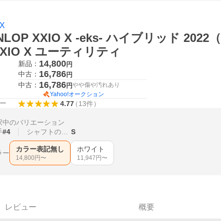
 X
NLOP XXIO X -eks- ハイブリッド 202
XXIO X ユーティリティ
14,800
新品：
円
16,786
中古：
円
16,786
中古：
やや傷や汚れあり
円
Yahoo!オークション
ー
4.77
（
13
件
）
択中のバリエーション
手
#4
シャフトの硬さ
S
カラー表記無し
ホワイト
ラー
14,800
円〜
11,947
円〜
レビュー
概要