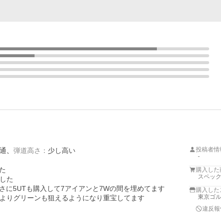
投稿者情
通
弾道高さ
：
少し高い
-


購入した
スペック
した

さに5UTも購入して7アイアンと7Wの間を埋めてます

購入した
東京ゴ
よりグリーンも狙えるようになり重宝してます
違反報