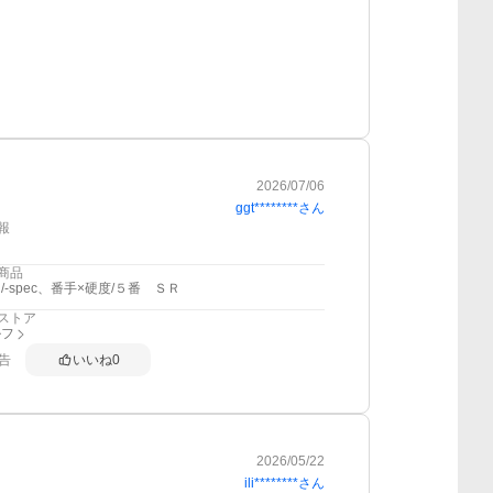
2026/07/06
ggt********
さん
報
商品
/-spec、番手×硬度/５番 ＳＲ
ストア
ルフ
告
いいね
0
2026/05/22
ili********
さん