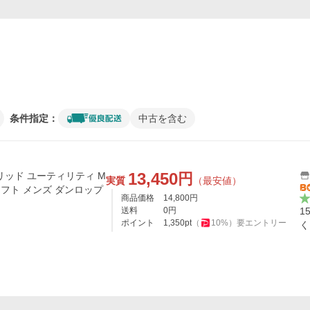
条件指定：
中古を含む
13,450
円
リッド ユーティリティ M
実質
（最安値）
ンシャフト メンズ ダンロップ
商品価格
14,800
円
送料
0
円
1
ポイント
1,350
pt
（
10
%）
要エントリー
く