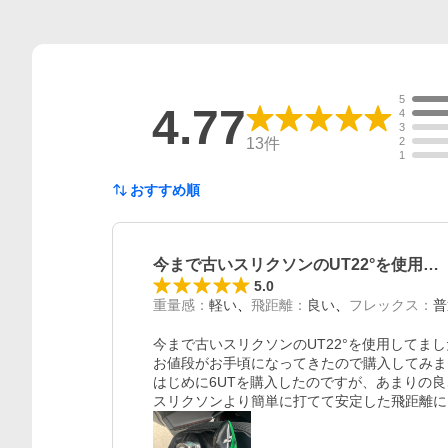
5
4.77
4
3
13
件
2
1
おすすめ順
今まで古いスリクソンのUT22°を使用…
5.0
重量感
：
軽い
飛距離
：
良い
フレックス
：
普
今まで古いスリクソンのUT22°を使用してました
お値段がお手頃になってきたので購入してみま
はじめに6UTを購入したのですが、あまりの良
スリクソンより簡単に打てて安定した飛距離に