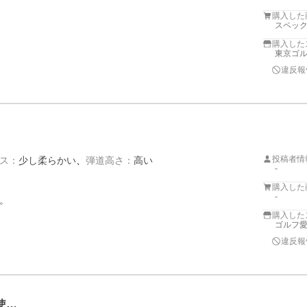
購入した
スペック
購入した
東京ゴ
違反報
投稿者情
ス
：
少し柔らかい
弾道高さ
：
高い
-
購入した
-


購入した
ゴルフ
違反報
使…