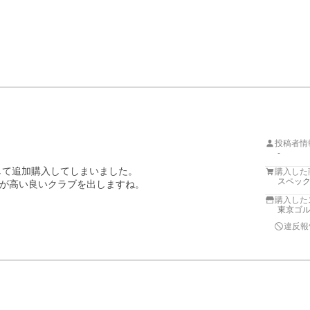
投稿者情
-
て追加購入してしまいました。

購入した
スペック
が高い良いクラブを出しますね。
購入した
東京ゴ
違反報