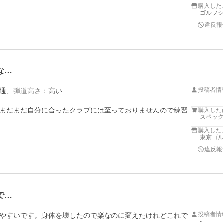
購入した
ゴルフ
違反報
な…
投稿者情
通
弾道高さ
：
高い
-
まだまだ自分に合ったクラブには至っておりませんので練習
購入した
スペック
購入した
東京ゴ
違反報
で…
投稿者情
やすいです。身体を壊したので楽なのに変えたけれどこれで
-