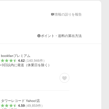
情報の誤りを報告
ポイント・送料の算出方法
bookfanプレミアム
4.62
（
140,946
件
）
〜3日以内に発送（休業日を除く）
タワーレコード Yahoo!店
4.59
（
49,859
件
）