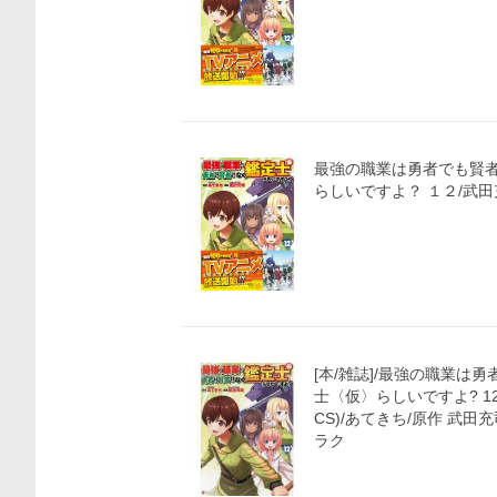
最強の職業は勇者でも賢
らしいですよ？ １２/武田
価格比較
[本/雑誌]/最強の職業は
士〈仮〉らしいですよ? 12
CS)/あてきち/原作 武田
ラク