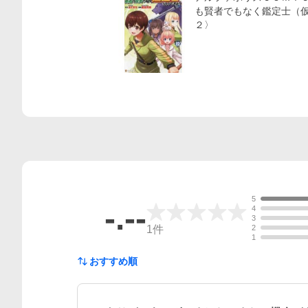
も賢者でもなく鑑定士（仮
２〉
5
-.--
4
3
1
件
2
1
おすすめ順