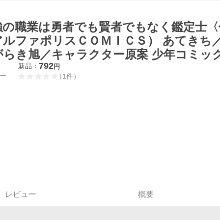
強の職業は勇者でも賢者でもなく鑑定士〈
アルファポリスＣＯＭＩＣＳ） あてき
がらき旭／キャラクター原案 少年コミッ
792
新品：
円
ー
（
1
件
）
レビュー
概要