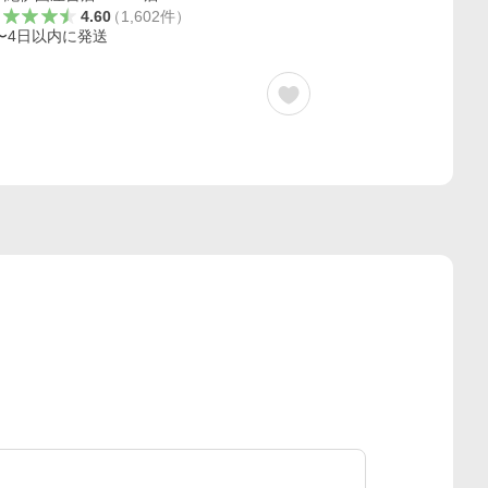
4.60
（
1,602
件
）
〜4日以内に発送