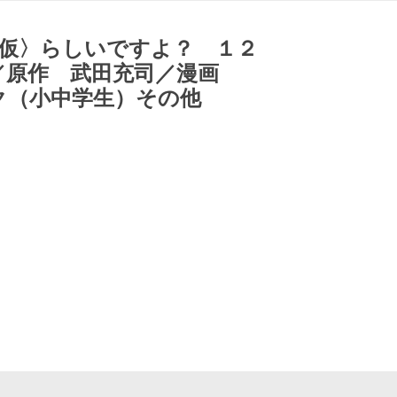
仮〉らしいですよ？ １２
ち／原作 武田充司／漫画
ク（小中学生）その他