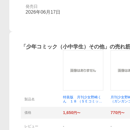
発売日
2026年06月17日
「
少年コミック（小中学生）その他
」の売れ
概要
特装版 月刊少女野崎く
月刊少女野
製品名
ん １８ （ＳＥコミック
（ガンガン
スプレミアム） 椿いづみ
ＮＬＩＮＥ
1,650
770
価格
円〜
円〜
レビュー
-
-