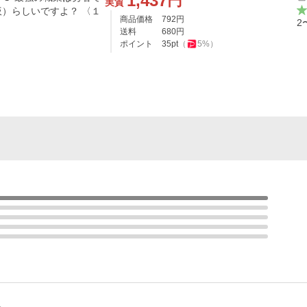
1,437
円
実質
）らしいですよ？ 〈１
商品価格
792
円
2
送料
680
円
ポイント
35
pt
（
5
%）