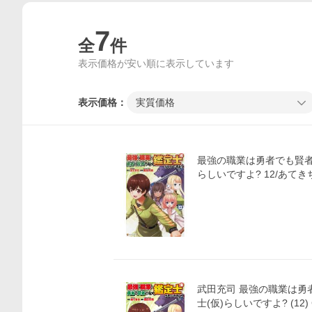
7
全
件
表示価格が安い順に表示しています
表示価格：
実質価格
最強の職業は勇者でも賢
らしいですよ? 12/あてき
武田充司 最強の職業は勇
士(仮)らしいですよ? (12) 