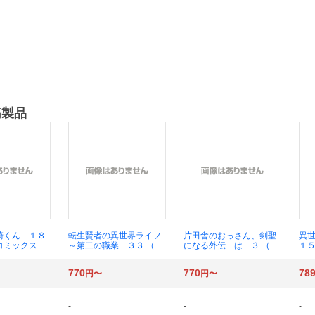
筋製品
崎くん １８
転生賢者の異世界ライフ
片田舎のおっさん、剣聖
異
コミックスＯ
～第二の職業 ３３ （ガ
になる外伝 は ３ （ガ
１５
） 椿いづみ
ンガンコミックスＵ
ンガンコミックスＵ
い！
Ｐ！） 進行諸島
Ｐ！） 佐賀崎しげる
ツ
770
770
78
円〜
円〜
／
-
-
-