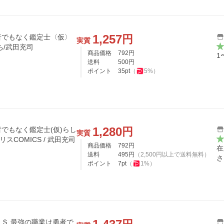
1,257
円
者でもなく鑑定士〈仮〉
実質
ち/武田充司
商品価格
792
円
1
送料
500
円
ポイント
35
pt
（
5
%）
1,280
円
でもなく鑑定士(仮)らし
実質
スCOMICS / 武田充司
商品価格
792
円
在
送料
495
円
（
2,500
円以上で送料無料）
さ
ポイント
7
pt
（
1
%）
勇者で