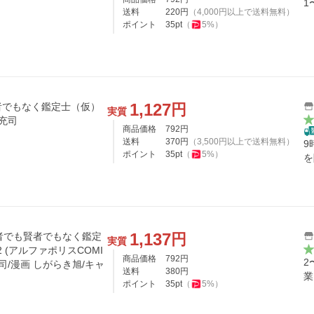
1
送料
220
円
（
4,000
円以上で送料無料）
ポイント
35
pt
（
5
%）
1,127
円
者でもなく鑑定士（仮）
実質
充司
商品価格
792
円
送料
370
円
（
3,500
円以上で送料無料）
9
ポイント
35
pt
（
5
%）
を
1,137
円
勇者でも賢者でもなく鑑定
実質
 (アルファポリスCOMI
商品価格
792
円
2
充司/漫画 しがらき旭/キャ
送料
380
円
業
ポイント
35
pt
（
5
%）