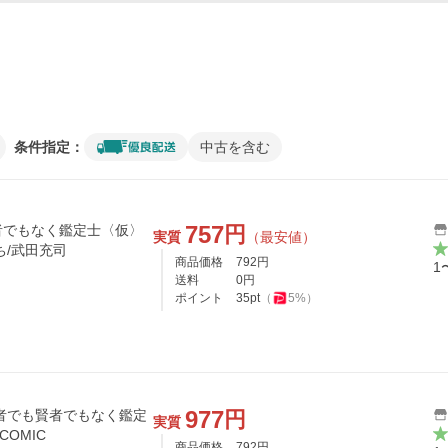
条件指定：
中古を含む
757
円
者でもなく鑑定士〈仮〉
実質
（最安値）
ち/武田充司
商品価格
792
円
1
送料
0
円
ポイント
35
pt
（
5
%）
977
円
者でも賢者でもなく鑑定
実質
COMIC
商品価格
792
円