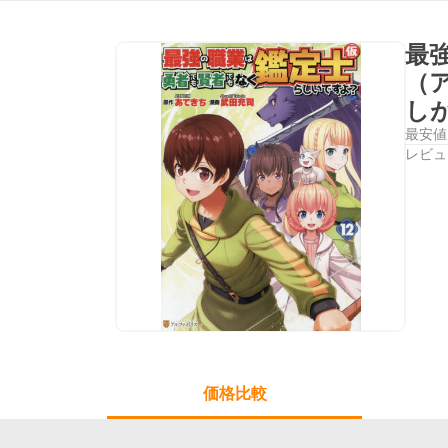
最
（
し
最安値
レビュ
価格比較