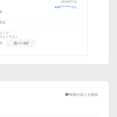
2026/07/15
asw********
さん
報
商品
ストア
anプレミアム
告
いいね
0
情報の誤りを報告