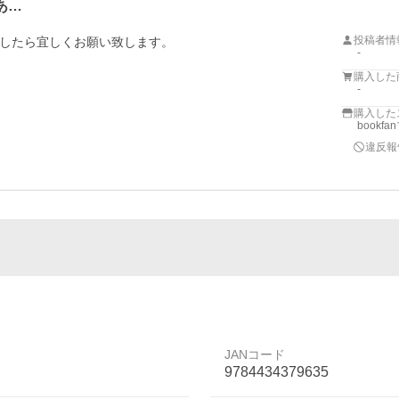
あ…
投稿者情
したら宜しくお願い致します。
-
購入した
-
購入した
bookf
違反報
JANコード
9784434379635