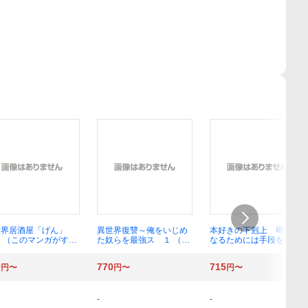
世界居酒屋「げん」
異世界復讐～俺をいじめ
本好きの下剋上 司書に
 （このマンガがすご
た奴らを最強ス １ （ガ
なるためには手段を選ん
ｃｏｍｉｃｓ） 碓井
ンガンコミックスＵ
でいられません 第３部
カサ／漫画 蝉川夏哉
Ｐ！） せなか太郎
〔１０〕 香月美夜／原
9
770
715
円〜
円〜
円〜
原作
作 椎名優／イラスト原
案
-
-