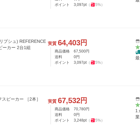
最
ポイント
3,097
pt
（
5
%）
64,403
円
リプシュ) REFERENCE
実質
ピーカー 2台1組
商品価格
67,500
円
送料
0
円
最
ポイント
3,097
pt
（
5
%）
67,532
円
ルフスピーカー ［2本］
実質
商品価格
70,780
円
1
送料
0
円
業
ポイント
3,248
pt
（
5
%）