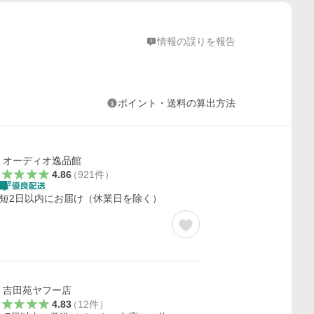
情報の誤りを報告
ポイント・送料の算出方法
オーディオ逸品館
4.86
（
921
件
）
短2日以内にお届け（休業日を除く）
吉田苑ヤフー店
4.83
（
12
件
）