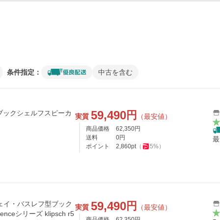
条件指定：
中古を含む
59,490
円
（ペア）ブックシェルフスピーカ
実質
（最安値）
商品価格
62,350
円
送料
0
円
最
ポイント
2,860
pt
（
5
%）
59,490
円
ア 2ウェイ・バスレフ型ブック
実質
（最安値）
ceシリーズ klipsch r5
商品価格
62,350
円