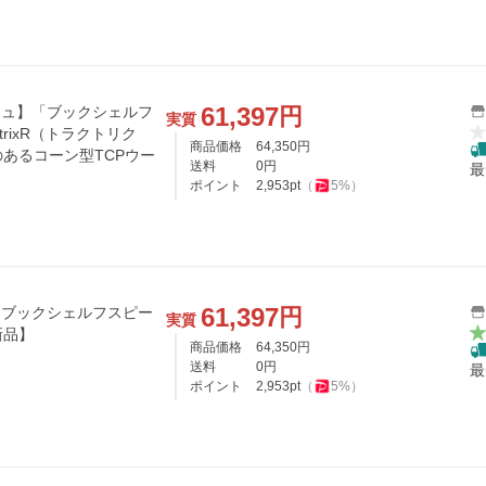
61,397
円
リプシュ】「ブックシェルフ
実質
trixR（トラクトリク
商品価格
64,350
円
あるコーン型TCPウー
送料
0
円
最
ポイント
2,953
pt
（
5
%）
61,397
円
R-50M ブックシェルフスピー
実質
新品】
商品価格
64,350
円
送料
0
円
最
ポイント
2,953
pt
（
5
%）