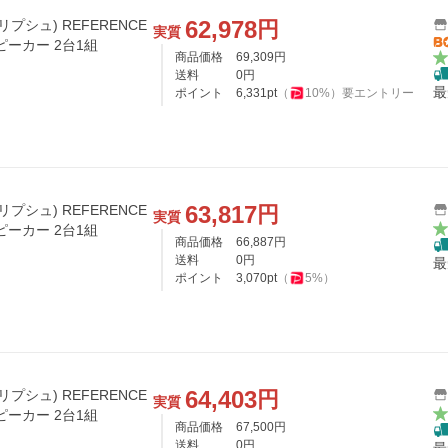
62,978
円
リプシュ) REFERENCE
実質
ピーカー 2台1組
商品価格
69,309
円
送料
0
円
最
ポイント
6,331
pt
（
10
%）
要エントリー
63,817
円
リプシュ) REFERENCE
実質
ピーカー 2台1組
商品価格
66,887
円
送料
0
円
最
ポイント
3,070
pt
（
5
%）
64,403
円
リプシュ) REFERENCE
実質
ピーカー 2台1組
商品価格
67,500
円
送料
0
円