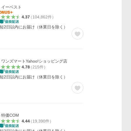
イーベスト
4.37
（
104,862
件
）
短2日以内にお届け（休業日を除く）
ワンズマートYahoo!ショッピング店
4.78
（
215
件
）
短2日以内にお届け（休業日を除く）
特価COM
4.44
（
19,390
件
）