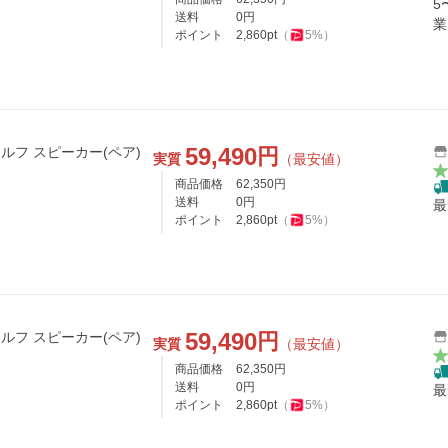
5
送料
0
円
業
ポイント
2,860
pt
（
5
%）
59,490
円
クシェルフ スピーカー(ペア)
実質
（最安値）
商品価格
62,350
円
送料
0
円
最
ポイント
2,860
pt
（
5
%）
59,490
円
クシェルフ スピーカー(ペア)
実質
（最安値）
商品価格
62,350
円
送料
0
円
最
ポイント
2,860
pt
（
5
%）