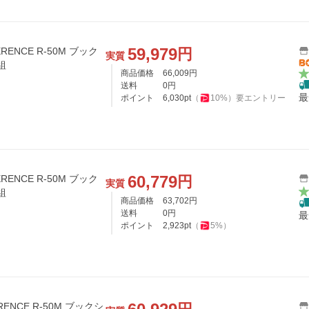
59,979
円
ERENCE R-50M ブック
実質
組
商品価格
66,009
円
送料
0
円
最
ポイント
6,030
pt
（
10
%）
要エントリー
60,779
円
ERENCE R-50M ブック
実質
組
商品価格
63,702
円
送料
0
円
最
ポイント
2,923
pt
（
5
%）