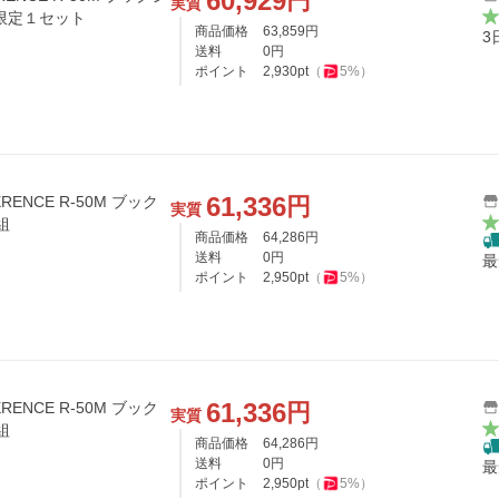
60,929
円
実質
 限定１セット
商品価格
63,859
円
3
送料
0
円
ポイント
2,930
pt
（
5
%）
61,336
円
ERENCE R-50M ブック
実質
組
商品価格
64,286
円
送料
0
円
最
ポイント
2,950
pt
（
5
%）
61,336
円
ERENCE R-50M ブック
実質
組
商品価格
64,286
円
送料
0
円
最
ポイント
2,950
pt
（
5
%）