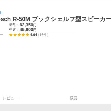
ch
ipsch R-50M ブックシェルフ型スピーカ
62,350
新品：
円
45,900
中古：
円
ー
4.94
（
16
件
）
レビュー
概要