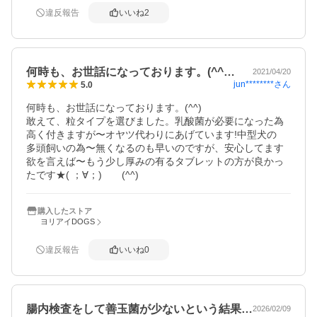
違反報告
いいね
2
何時も、お世話になっております。(^^…
2021/04/20
jun********
さん
5.0
何時も、お世話になっております。(^^)

敢えて、粒タイプを選びました。乳酸菌が必要になった為

高く付きますが〜オヤツ代わりにあげています!中型犬の

多頭飼いの為〜無くなるのも早いのですが、安心してます

欲を言えば〜もう少し厚みの有るタブレットの方が良かっ
たです★( ；∀；)　　(^^)
購入したストア
ヨリアイDOGS
違反報告
いいね
0
腸内検査をして善玉菌が少ないという結果…
2026/02/09