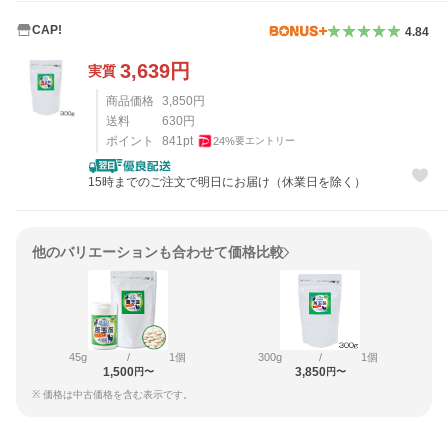
CAP!
4.84
3,639
円
実質
商品価格
3,850
円
送料
630
円
ポイント
841
pt
24
%
要エントリー
15時までのご注文で明日にお届け（休業日を除く）
他のバリエーションも合わせて価格比較
45g
/
1個
300g
/
1個
1,500
3,850
円〜
円〜
※ 価格は中古価格を含む表示です。
レビュー