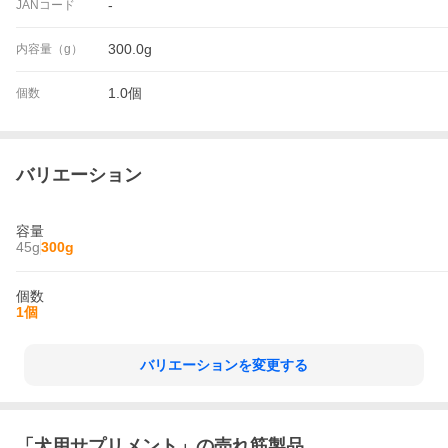
-
JANコード
300.0g
内容量（g）
1.0個
個数
バリエーション
容量
45g
300g
個数
1個
バリエーションを変更する
「
犬用サプリメント
」の売れ筋製品