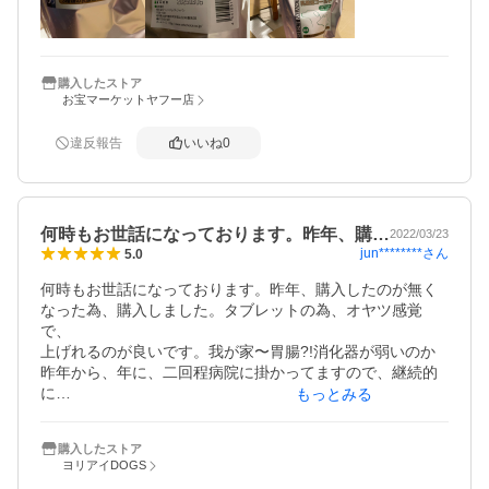
かも知れません。絶対はありませんが、後悔しないように
与えています。
購入したストア
お宝マーケットヤフー店
違反報告
いいね
0
何時もお世話になっております。昨年、購…
2022/03/23
jun********
さん
5.0
何時もお世話になっております。昨年、購入したのが無く
なった為、購入しました。タブレットの為、オヤツ感覚
で、

上げれるのが良いです。我が家〜胃腸?!消化器が弱いのか

昨年から、年に、二回程病院に掛かってますので、継続的
に

もっとみる
上げて見ようと思います。フェリカスも入ってますので、

整腸してくれれば良いのですが～ディアバスターばかり
購入したストア
に、

ヨリアイDOGS
頼らなくて良い様になります様に。