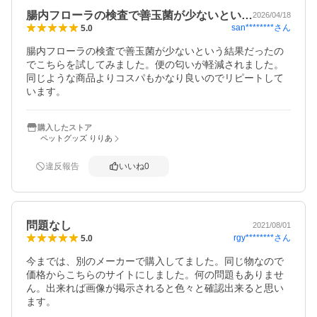
腸内フローラの検査で善玉菌が少ないとい…
2026/04/18
san********
さん
5.0
腸内フローラの検査で善玉菌が少ないという結果だったの
でこちらを試してみました。便の匂いが軽減されました。
同じような商品よりコスパもかなり良いのでリピートして
います。
購入したストア
ペットグッズ りりあ
違反報告
いいね
0
問題なし
2021/08/01
rgy********
さん
5.0
今までは、別のメーカーで購入してました。同じ物なので
価格からこちらのサイトにしました。何の問題もありませ
ん。出来れば画像が掲示されると色々と確認出来ると思い
ます。