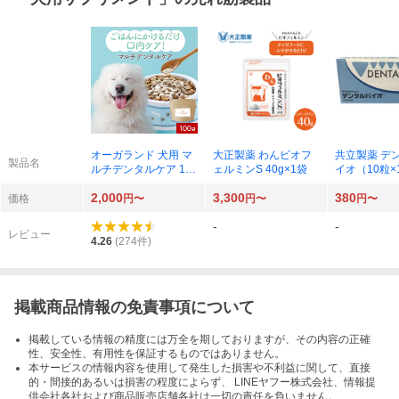
オーガランド 犬用 マ
大正製薬 わんビオフ
共立製薬 デ
製品名
ルチデンタルケア 100
ェルミンS 40g×1袋
イオ（10粒×
g
ト）×1個
2,000
3,300
380
価格
円〜
円〜
円〜
-
-
レビュー
4.26
(
274
件)
掲載商品情報の免責事項について
掲載している情報の精度には万全を期しておりますが、その内容の正確
性、安全性、有用性を保証するものではありません。
本サービスの情報内容を使用して発生した損害や不利益に関して、直接
的・間接的あるいは損害の程度によらず、 LINEヤフー株式会社、情報提
供会社各社および商品販売店舗各社は一切の責任を負いません。