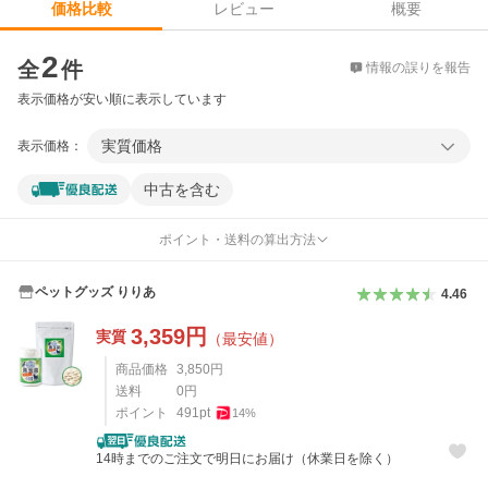
レビュー
概要
価格比較
価格比較
2
全
件
情報の誤りを報告
表示価格が安い順に表示しています
実質価格
表示価格：
中古を含む
ポイント・送料の算出方法
ペットグッズ りりあ
4.46
3,359
円
実質
（最安値）
商品価格
3,850
円
送料
0
円
ポイント
491
pt
14
%
14時までのご注文で明日にお届け（休業日を除く）