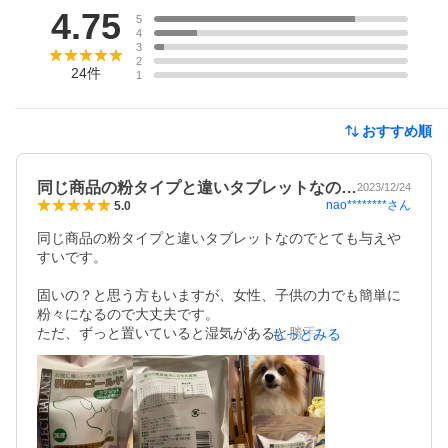
4.75
5
4
3
2
24
件
1
おすすめ順
同じ商品の粉タイプと違いタブレットなの…
2023/12/24
nao********
さん
5.0
同じ商品の粉タイプと違いタブレットなのでとても与えや
すいです。

固いの？と思う方もいますが、女性、子供の力でも簡単に
粉々になるので大丈夫です。

ただ、ずっと置いていると湿気があると勝手に粉々になる
もっとみる
ので注意です。乾燥剤入れておくといいです。

600粒あるので1日朝夕で1粒ずつあげた場合、30日間で計
算すると10ヶ月は与える事ができるのでかなりお得です。

お腹の調子は人も犬も同じで調子が良ければ長生きの秘訣