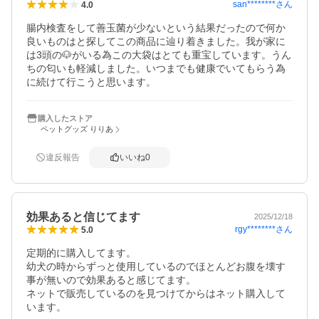
san********
さん
4.0
腸内検査をして善玉菌が少ないという結果だったので何か
良いものはと探してこの商品に辿り着きました。我が家に
は3頭の🐶がいる為この大袋はとても重宝しています。うん
ちの匂いも軽減しました。いつまでも健康でいてもらう為
に続けて行こうと思います。
購入したストア
ペットグッズ りりあ
違反報告
いいね
0
効果あると信じてます
2025/12/18
rgy********
さん
5.0
定期的に購入してます。　

幼犬の時からずっと使用しているのでほとんどお腹を壊す
事が無いので効果あると感じてます。

ネットで販売しているのを見つけてからはネット購入して
います。