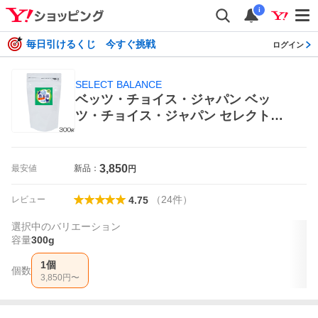
i
毎日引けるくじ 今すぐ挑戦
ログイン
SELECT BALANCE
ベッツ・チョイス・ジャパン ベッ
ツ・チョイス・ジャパン セレクトバ
ランス 乳酸菌ゴールド 犬猫用 タブレ
ット 300g×1個 SELECT BALANCE
犬用サプリメント
3,850
最安値
新品：
円
（
24
件
）
レビュー
4.75
選択中のバリエーション
容量
300g
1個
個数
3,850
円〜