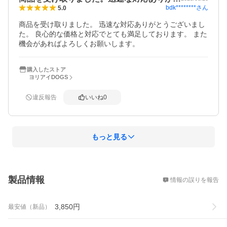
bdk********
さん
5.0
商品を受け取りました。 迅速な対応ありがとうございまし
た。 良心的な価格と対応でとても満足しております。 また
機会があればよろしくお願いします。
購入したストア
ヨリアイDOGS
違反報告
いいね
0
もっと見る
概要
製品情報
情報の誤りを報告
3,850
円
最安値（新品）