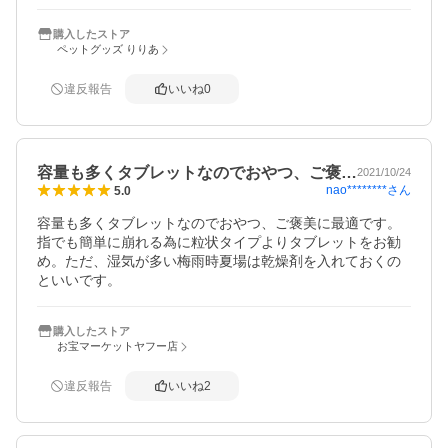
購入したストア
ペットグッズ りりあ
違反報告
いいね
0
容量も多くタブレットなのでおやつ、ご褒…
2021/10/24
nao********
さん
5.0
容量も多くタブレットなのでおやつ、ご褒美に最適です。
指でも簡単に崩れる為に粒状タイプよりタブレットをお勧
め。ただ、湿気が多い梅雨時夏場は乾燥剤を入れておくの
といいです。
購入したストア
お宝マーケットヤフー店
違反報告
いいね
2