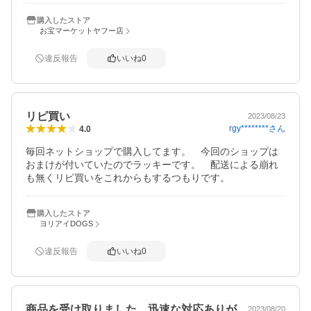
購入したストア
お宝マーケットヤフー店
違反報告
いいね
0
リピ買い
2023/08/23
rgy********
さん
4.0
毎回ネットショップで購入してます。　今回のショップは
おまけが付いていたのでラッキーです。　配送による崩れ
も無くリピ買いをこれからもするつもりです。
購入したストア
ヨリアイDOGS
違反報告
いいね
0
商品を受け取りました。迅速な対応ありが…
2023/08/20