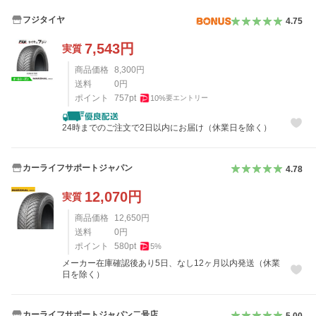
フジタイヤ
4.75
7,543
円
実質
商品価格
8,300
円
送料
0
円
ポイント
757
pt
10
%
要エントリー
24時までのご注文で2日以内にお届け（休業日を除く）
カーライフサポートジャパン
4.78
12,070
円
実質
商品価格
12,650
円
送料
0
円
ポイント
580
pt
5
%
メーカー在庫確認後あり5日、なし12ヶ月以内発送（休業
日を除く）
カーライフサポートジャパン二号店
5.00