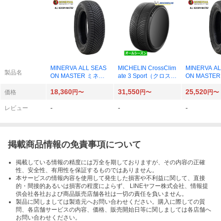
MINERVA ALL SEAS
MICHELIN CrossClim
MINERVA AL
製品名
ON MASTER ミネル
ate 3 Sport（クロスク
ON MASTE
バ オールシーズンマ
ライメート3スポー
バ オールシ
18,360
31,550
25,520
スター 155/65R14 75
ツ） 225/40R19 93Y
スター 195/6
価格
円〜
円〜
円〜
T オールシーズンタイ
XL オールシーズンタ
H オールシ
-
-
-
ヤ×4本
イヤ×1本
ヤ×4本
レビュー
掲載商品情報の免責事項について
掲載している情報の精度には万全を期しておりますが、その内容の正確
性、安全性、有用性を保証するものではありません。
本サービスの情報内容を使用して発生した損害や不利益に関して、直接
的・間接的あるいは損害の程度によらず、 LINEヤフー株式会社、情報提
供会社各社および商品販売店舗各社は一切の責任を負いません。
製品に関しましては製造元へお問い合わせください。購入に際しての質
問、各店舗サービスの内容、価格、販売開始日等に関しましては各店舗へ
お問い合わせください。