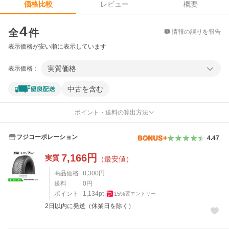
レビュー
概要
価格比較
価格比較
4
全
件
情報の誤りを報告
表示価格が安い順に表示しています
実質価格
表示価格：
中古を含む
ポイント・送料の算出方法
フジコーポレーション
4.47
7,166
円
実質
（最安値）
商品価格
8,300
円
送料
0
円
ポイント
1,134
pt
15
%
要エントリー
2日以内に発送（休業日を除く）