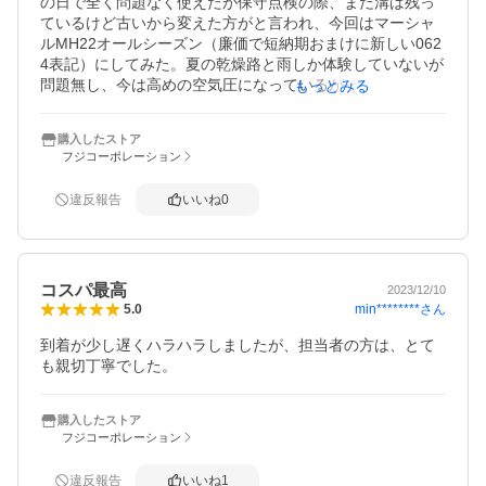
の日で全く問題なく使えたが保守点検の際、まだ溝は残っ
ているけど古いから変えた方がと言われ、今回はマーシャ
ルMH22オールシーズン（廉価で短納期おまけに新しい062
4表記）にしてみた。夏の乾燥路と雨しか体験していないが
問題無し、今は高めの空気圧になっているがそれでも柔ら
もっとみる
かい感じがする。高速の荒れた面ではうるさい、一般道で
は特にうるさいことも無い。以前は○○ストンのM＆Sばかり
購入したストア
だったが、これも前回の〇ンドセイルも懐に優しくて良
フジコーポレーション
い。あと3年持てばなお嬉しい。
違反報告
いいね
0
コスパ最高
2023/12/10
min********
さん
5.0
到着が少し遅くハラハラしましたが、担当者の方は、とて
も親切丁寧でした。
購入したストア
フジコーポレーション
違反報告
いいね
1