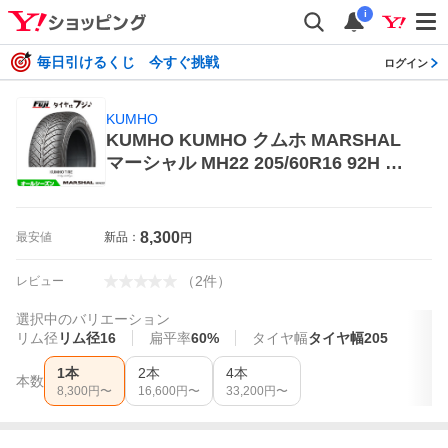
i
毎日引けるくじ 今すぐ挑戦
ログイン
KUMHO
KUMHO KUMHO クムホ MARSHAL
マーシャル MH22 205/60R16 92H オ
ールシーズンタイヤ×1本 オールシー
ズンタイヤ
8,300
最安値
新品：
円
（
2
件
）
レビュー
選択中のバリエーション
リム径
リム径16
扁平率
60%
タイヤ幅
タイヤ幅205
1本
2本
4本
本数
8,300
円〜
16,600
円〜
33,200
円〜