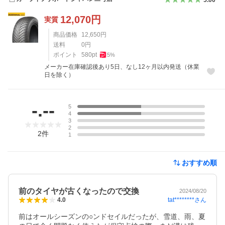
12,070
円
実質
商品価格
12,650
円
送料
0
円
ポイント
580
pt
5
%
メーカー在庫確認後あり5日、なし12ヶ月以内発送（休業
日を除く）
レビュー
-.--
5
4
3
2
2
件
1
おすすめ順
前のタイヤが古くなったので交換
2024/08/20
tat********
さん
4.0
前はオールシーズンの○ンドセイルだったが、雪道、雨、夏