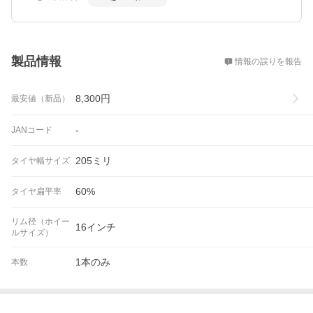
概要
製品情報
情報の誤りを報告
8,300
円
最安値（新品）
-
JANコード
205ミリ
タイヤ幅サイズ
60%
タイヤ扁平率
リム径（ホイー
16インチ
ルサイズ）
1本のみ
本数