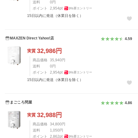
送料
0
円
ポイント
2,954
pt
9
%
要エントリー
15日以内に発送（休業日を除く）
MAXZEN Direct Yahoo!店
4.59
32,986
円
実質
商品価格
35,940
円
送料
0
円
ポイント
2,954
pt
9
%
要エントリー
15日以内に発送（休業日を除く）
まごころ問屋
4.86
32,988
円
実質
商品価格
34,800
円
送料
1,050
円
ポイント
2,862
pt
9
%
要エントリー