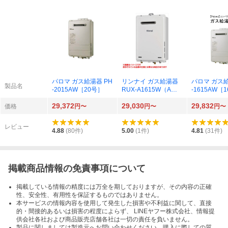
パロマ ガス給湯器 PH
リンナイ ガス給湯器
パロマ ガス給
製品名
-2015AW［20号］
RUX-A1615W（A）-
-1615AW［
E［16号］
29,372
29,030
29,832
価格
円〜
円〜
円〜
レビュー
4.88
(
80
件)
5.00
(
1
件)
4.81
(
31
件)
掲載商品情報の免責事項について
掲載している情報の精度には万全を期しておりますが、その内容の正確
性、安全性、有用性を保証するものではありません。
本サービスの情報内容を使用して発生した損害や不利益に関して、直接
的・間接的あるいは損害の程度によらず、 LINEヤフー株式会社、情報提
供会社各社および商品販売店舗各社は一切の責任を負いません。
製品に関しましては製造元へお問い合わせください。購入に際しての質