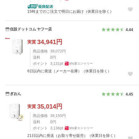
15時までのご注文で明日にお届け（休業日を除く）
住設ドットコム ヤフー店
4.44
34,941
円
実質
商品価格
38,072
円
送料
0
円
ポイント
3,131
pt
9
%
要エントリー
6日以内に発送（メーカー在庫）（休業日を除く）
ぎおん
4.45
35,014
円
実質
商品価格
38,150
円
送料
0
円
ポイント
3,136
pt
9
%
要エントリー
21日以内に発送（お取り寄せ販売）（休業日を除く）