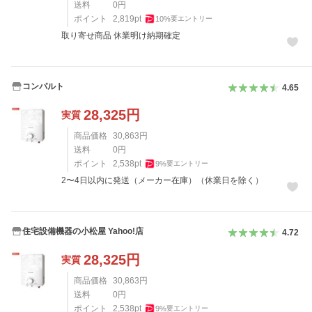
送料
0
円
ポイント
2,819
pt
10
%
要エントリー
取り寄せ商品 休業明け納期確定
コンパルト
4.65
28,325
円
実質
商品価格
30,863
円
送料
0
円
ポイント
2,538
pt
9
%
要エントリー
2〜4日以内に発送（メーカー在庫）（休業日を除く）
住宅設備機器の小松屋 Yahoo!店
4.72
28,325
円
実質
商品価格
30,863
円
送料
0
円
ポイント
2,538
pt
9
%
要エントリー