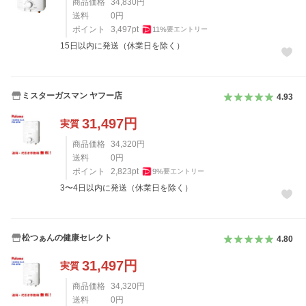
商品価格
34,830
円
送料
0
円
ポイント
3,497
pt
11
%
要エントリー
15日以内に発送（休業日を除く）
ミスターガスマン ヤフー店
4.93
31,497
円
実質
商品価格
34,320
円
送料
0
円
ポイント
2,823
pt
9
%
要エントリー
3〜4日以内に発送（休業日を除く）
松つぁんの健康セレクト
4.80
31,497
円
実質
商品価格
34,320
円
送料
0
円