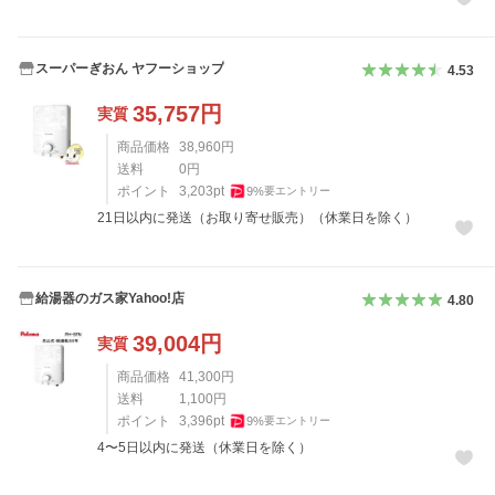
スーパーぎおん ヤフーショップ
4.53
35,757
円
実質
商品価格
38,960
円
送料
0
円
ポイント
3,203
pt
9
%
要エントリー
21日以内に発送（お取り寄せ販売）（休業日を除く）
給湯器のガス家Yahoo!店
4.80
39,004
円
実質
商品価格
41,300
円
送料
1,100
円
ポイント
3,396
pt
9
%
要エントリー
4〜5日以内に発送（休業日を除く）