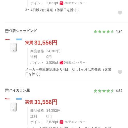
ポイント
2,823
pt
9
%
要エントリー
3〜4日以内に発送（休業日を除く）
住設ショッピング
4.74
31,556
円
実質
商品価格
34,382
円
送料
0
円
ポイント
2,826
pt
9
%
要エントリー
メーカー在庫確認後あり4日、なし1ヶ月以内発送（休業
日を除く）
ハイカラン屋
4.62
31,556
円
実質
商品価格
34,382
円
送料
0
円
ポイント
2,826
pt
9
%
要エントリー