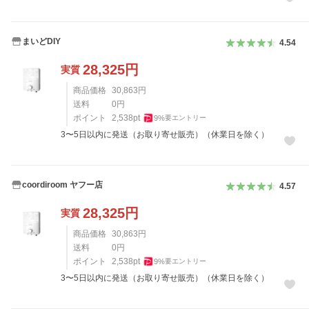
まいどDIY
4.54
28,325
円
実質
商品価格
30,863
円
送料
0
円
ポイント
2,538
pt
9
%
要エントリー
3〜5日以内に発送（お取り寄せ販売）（休業日を除く）
coordiroom ヤフー店
4.57
28,325
円
実質
商品価格
30,863
円
送料
0
円
ポイント
2,538
pt
9
%
要エントリー
3〜5日以内に発送（お取り寄せ販売）（休業日を除く）