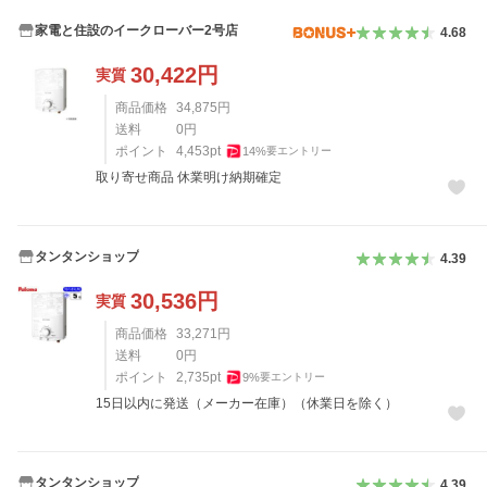
家電と住設のイークローバー2号店
4.68
30,422
円
実質
商品価格
34,875
円
送料
0
円
ポイント
4,453
pt
14
%
要エントリー
取り寄せ商品 休業明け納期確定
タンタンショップ
4.39
30,536
円
実質
商品価格
33,271
円
送料
0
円
ポイント
2,735
pt
9
%
要エントリー
15日以内に発送（メーカー在庫）（休業日を除く）
タンタンショップ
4.39