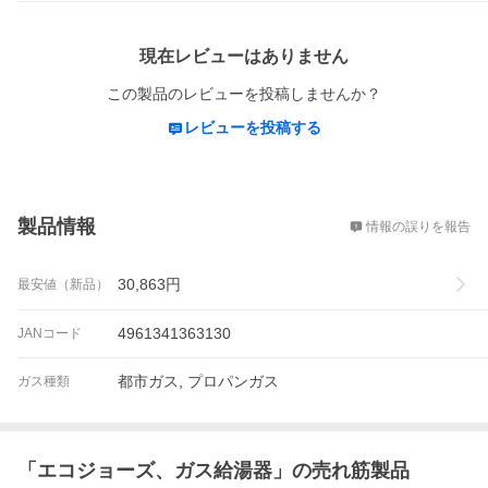
レビュー
現在レビューはありません
この製品のレビューを投稿しませんか？
レビューを投稿する
概要
製品情報
情報の誤りを報告
30,863
円
最安値（新品）
4961341363130
JANコード
都市ガス, プロパンガス
ガス種類
「
エコジョーズ、ガス給湯器
」の売れ筋製品