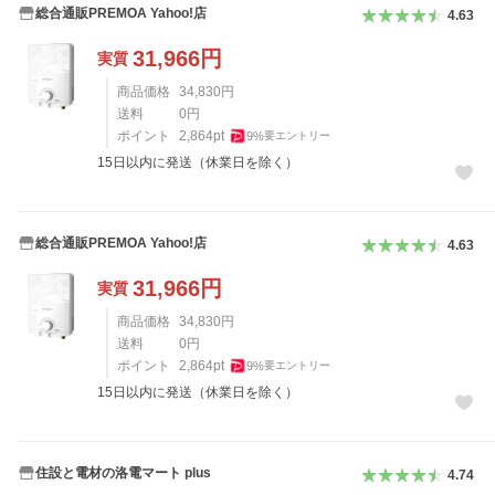
総合通販PREMOA Yahoo!店
4.63
31,966
円
実質
商品価格
34,830
円
送料
0
円
ポイント
2,864
pt
9
%
要エントリー
15日以内に発送（休業日を除く）
総合通販PREMOA Yahoo!店
4.63
31,966
円
実質
商品価格
34,830
円
送料
0
円
ポイント
2,864
pt
9
%
要エントリー
15日以内に発送（休業日を除く）
住設と電材の洛電マート plus
4.74