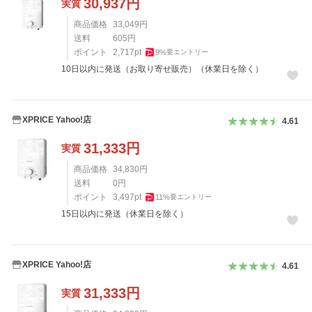
30,937
円
実質
商品価格
33,049
円
送料
605
円
ポイント
2,717
pt
9
%
要エントリー
10日以内に発送（お取り寄せ販売）（休業日を除く）
XPRICE Yahoo!店
4.61
31,333
円
実質
商品価格
34,830
円
送料
0
円
ポイント
3,497
pt
11
%
要エントリー
15日以内に発送（休業日を除く）
XPRICE Yahoo!店
4.61
31,333
円
実質