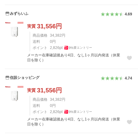
みずらいふ
4.69
31,556
円
実質
商品価格
34,382
円
送料
0
円
ポイント
2,826
pt
9
%
要エントリー
メーカー在庫確認後あり4日、なし1ヶ月以内発送（休業
日を除く）
住設ショッピング
4.74
31,556
円
実質
商品価格
34,382
円
送料
0
円
ポイント
2,826
pt
9
%
要エントリー
メーカー在庫確認後あり4日、なし1ヶ月以内発送（休業
日を除く）