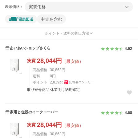
実質価格
表示価格：
中古を含む
ポイント・送料の算出方法
あいあいショップさくら
4.62
28,044
円
実質
（最安値）
商品価格
30,863
円
送料
0
円
ポイント
2,819
pt
10
%
要エントリー
取り寄せ商品 休業明け納期確定
家電と住設のイークローバー
4.68
28,044
円
実質
（最安値）
商品価格
30,863
円