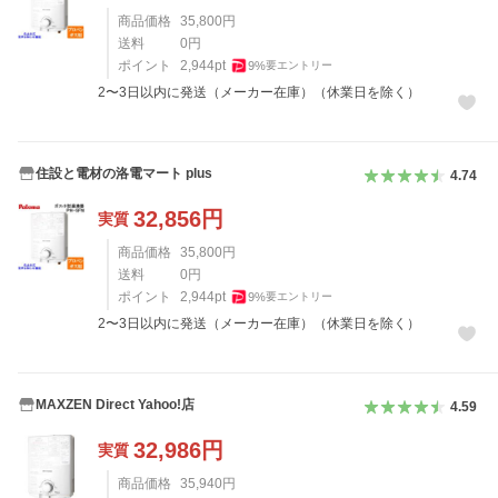
商品価格
35,800
円
送料
0
円
ポイント
2,944
pt
9
%
要エントリー
2〜3日以内に発送（メーカー在庫）（休業日を除く）
住設と電材の洛電マート plus
4.74
32,856
円
実質
商品価格
35,800
円
送料
0
円
ポイント
2,944
pt
9
%
要エントリー
2〜3日以内に発送（メーカー在庫）（休業日を除く）
MAXZEN Direct Yahoo!店
4.59
32,986
円
実質
商品価格
35,940
円