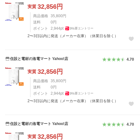
32,856
円
実質
商品価格
35,800
円
送料
0
円
ポイント
2,944
pt
9
%
要エントリー
2〜3日以内に発送（メーカー在庫）（休業日を除く）
住設と電材の洛電マート Yahoo!店
4.70
32,856
円
実質
商品価格
35,800
円
送料
0
円
ポイント
2,944
pt
9
%
要エントリー
2〜3日以内に発送（メーカー在庫）（休業日を除く）
住設と電材の洛電マート Yahoo!店
4.70
32,856
円
実質