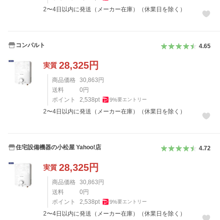
2〜4日以内に発送（メーカー在庫）（休業日を除く）
コンパルト
4.65
28,325
円
実質
商品価格
30,863
円
送料
0
円
ポイント
2,538
pt
9
%
要エントリー
2〜4日以内に発送（メーカー在庫）（休業日を除く）
住宅設備機器の小松屋 Yahoo!店
4.72
28,325
円
実質
商品価格
30,863
円
送料
0
円
ポイント
2,538
pt
9
%
要エントリー
2〜4日以内に発送（メーカー在庫）（休業日を除く）