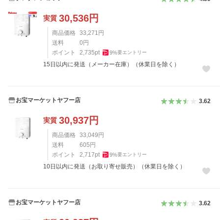
30,536
円
実質
商品価格
33,271
円
送料
0
円
ポイント
2,735
pt
9
%
要エントリー
15日以内に発送（メーカー在庫）（休業日を除く）
お宝マーケットヤフー店
3.62
30,937
円
実質
商品価格
33,049
円
送料
605
円
ポイント
2,717
pt
9
%
要エントリー
10日以内に発送（お取り寄せ販売）（休業日を除く）
お宝マーケットヤフー店
3.62