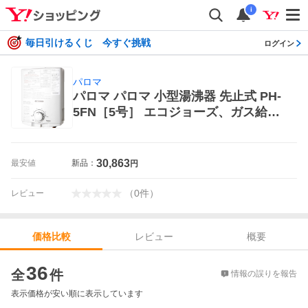
i
毎日引けるくじ 今すぐ挑戦
ログイン
パロマ
パロマ パロマ 小型湯沸器 先止式 PH-
5FN［5号］ エコジョーズ、ガス給湯
器
30,863
最安値
新品：
円
（
0
件
）
レビュー
レビュー
概要
価格比較
価格比較
36
全
件
情報の誤りを報告
表示価格が安い順に表示しています