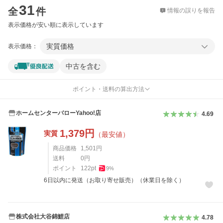
31
全
件
情報の誤りを報告
表示価格が安い順に表示しています
実質価格
表示価格：
中古を含む
ポイント・送料の算出方法
ホームセンターバローYahoo!店
4.69
1,379
円
実質
（最安値）
商品価格
1,501
円
送料
0
円
ポイント
122
pt
9
%
6日以内に発送（お取り寄せ販売）（休業日を除く）
株式会社大谷錦鯉店
4.78