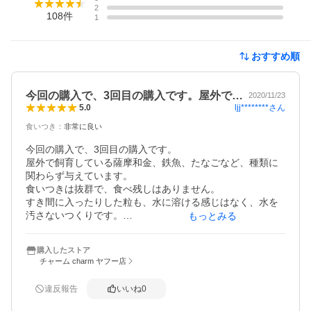
2
108
件
1
おすすめ順
今回の購入で、3回目の購入です。屋外で…
2020/11/23
ljj********
さん
5.0
食いつき
：
非常に良い
今回の購入で、3回目の購入です。

屋外で飼育している薩摩和金、鉄魚、たなごなど、種類に
関わらず与えています。

食いつきは抜群で、食べ残しはありません。

すき間に入ったりした粒も、水に溶ける感じはなく、水を
汚さないつくりです。

もっとみる
愛用の品です。

室内のコリドラスにも与えています。
購入したストア
チャーム charm ヤフー店
違反報告
いいね
0