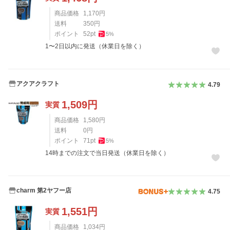
商品価格
1,170
円
送料
350
円
ポイント
52
pt
5
%
1〜2日以内に発送（休業日を除く）
アクアクラフト
4.79
1,509
円
実質
商品価格
1,580
円
送料
0
円
ポイント
71
pt
5
%
14時までの注文で当日発送（休業日を除く）
charm 第2ヤフー店
4.75
1,551
円
実質
商品価格
1,034
円