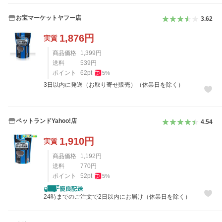
お宝マーケットヤフー店
3.62
1,876
円
実質
商品価格
1,399
円
送料
539
円
ポイント
62
pt
5
%
3日以内に発送（お取り寄せ販売）（休業日を除く）
ペットランドYahoo!店
4.54
1,910
円
実質
商品価格
1,192
円
送料
770
円
ポイント
52
pt
5
%
24時までのご注文で2日以内にお届け（休業日を除く）