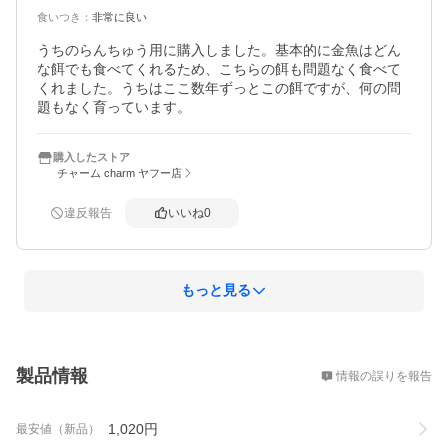
食いつき
：
非常に良い
うちのらんちゅう用に購入しました。基本的に金魚はどん
な餌でも食べてくれるため、こちらの餌も問題なく食べて
くれました。うちはここ数年ずっとこの餌ですが、何の問
題もなく育っています。
購入したストア
チャーム charm ヤフー店
違反報告
いいね
0
もっと見る
概要
製品情報
情報の誤りを報告
1,020
円
最安値（新品）