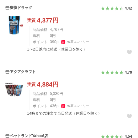
爽快ドラッグ
4.42
4,377
円
実質
商品価格
4,767
円
送料
0
円
ポイント
390
pt
9
%
要エントリー
1〜2日以内に発送（休業日を除く）
アクアクラフト
4.79
4,884
円
実質
商品価格
5,320
円
送料
0
円
ポイント
436
pt
9
%
要エントリー
14時までの注文で当日発送（休業日を除く）
ペットランドYahoo!店
4.54