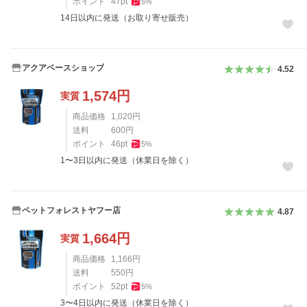
ポイント
47
pt
5
%
14日以内に発送（お取り寄せ販売）
アクアベースショップ
4.52
1,574
円
実質
商品価格
1,020
円
送料
600
円
ポイント
46
pt
5
%
1〜3日以内に発送（休業日を除く）
ペットフォレストヤフー店
4.87
1,664
円
実質
商品価格
1,166
円
送料
550
円
ポイント
52
pt
5
%
3〜4日以内に発送（休業日を除く）