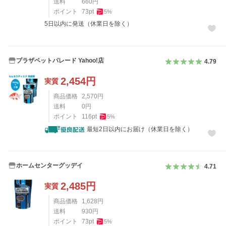
送料
660
円
ポイント
73
pt
5
%
5日以内に発送（休業日を除く）
プラザペットパレード Yahoo!店
4.79
2,454
円
実質
商品価格
2,570
円
送料
0
円
ポイント
116
pt
5
%
最短2日以内にお届け（休業日を除く）
ホームセンターグッデイ
4.71
2,485
円
実質
商品価格
1,628
円
送料
930
円
ポイント
73
pt
5
%