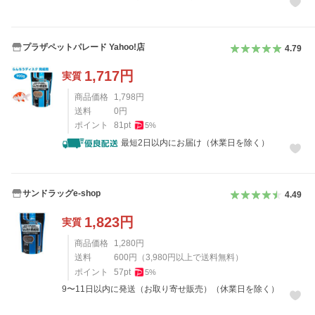
プラザペットパレード Yahoo!店
4.79
1,717
円
実質
商品価格
1,798
円
送料
0
円
ポイント
81
pt
5
%
最短2日以内にお届け（休業日を除く）
サンドラッグe-shop
4.49
1,823
円
実質
商品価格
1,280
円
送料
600
円
（
3,980
円以上で送料無料）
ポイント
57
pt
5
%
9〜11日以内に発送（お取り寄せ販売）（休業日を除く）