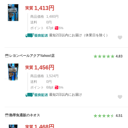
1,413
円
実質
商品価格
1,480
円
送料
0
円
ポイント
67
pt
5
%
最短2日以内にお届け（休業日を除く）
レヨンベールアクアYahoo!店
4.83
1,456
円
実質
商品価格
1,524
円
送料
0
円
ポイント
68
pt
5
%
最短2日以内にお届け
熱帯魚通販のネオス
4.51
1,468
円
実質