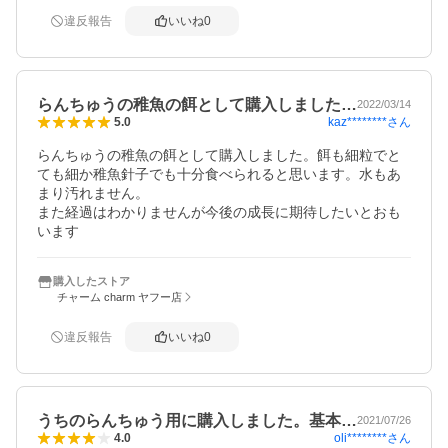
違反報告
いいね
0
らんちゅうの稚魚の餌として購入しました…
2022/03/14
kaz********
さん
5.0
らんちゅうの稚魚の餌として購入しました。餌も細粒でと
ても細か稚魚針子でも十分食べられると思います。水もあ
まり汚れません。

また経過はわかりませんが今後の成長に期待したいとおも
います
購入したストア
チャーム charm ヤフー店
違反報告
いいね
0
うちのらんちゅう用に購入しました。基本…
2021/07/26
oli********
さん
4.0