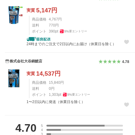
5,147
円
実質
商品価格
4,767
円
送料
770
円
ポイント
390
pt
9
%
要エントリー
24時までのご注文で2日以内にお届け（休業日を除く）
株式会社大谷錦鯉店
4.78
14,537
円
実質
商品価格
15,840
円
送料
0
円
ポイント
1,303
pt
9
%
要エントリー
1〜2日以内に発送（休業日を除く）
レビュー
4.70
5
4
3