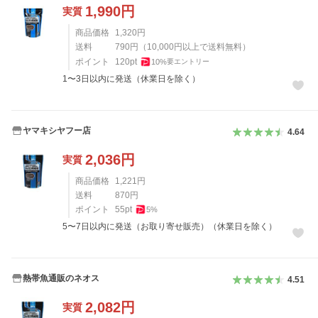
1,990
円
実質
商品価格
1,320
円
送料
790
円
（
10,000
円以上で送料無料）
ポイント
120
pt
10
%
要エントリー
1〜3日以内に発送（休業日を除く）
ヤマキシヤフー店
4.64
2,036
円
実質
商品価格
1,221
円
送料
870
円
ポイント
55
pt
5
%
5〜7日以内に発送（お取り寄せ販売）（休業日を除く）
熱帯魚通販のネオス
4.51
2,082
円
実質