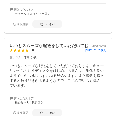
購入したストア
チャーム charm ヤフー店
違反報告
いいね
0
いつもスムーズな配送をしていただいてお…
2025/09/03
pul********
さん
5.0
食いつき
：
非常に良い
いつもスムーズな配送をしていただいております。キョー
リンのらんちうディスクをはじめこのえさは、消化も良い
ようで、かつ成長もすこぶる見込めます。また複数を購入
するとわりびきがあるようなので、こちらでいつも購入し
ています。
購入したストア
株式会社大谷錦鯉店
違反報告
いいね
0