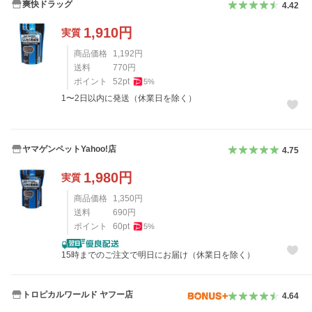
爽快ドラッグ
4.42
1,910
円
実質
商品価格
1,192
円
送料
770
円
ポイント
52
pt
5
%
1〜2日以内に発送（休業日を除く）
ヤマゲンペットYahoo!店
4.75
1,980
円
実質
商品価格
1,350
円
送料
690
円
ポイント
60
pt
5
%
15時までのご注文で明日にお届け（休業日を除く）
トロピカルワールド ヤフー店
4.64