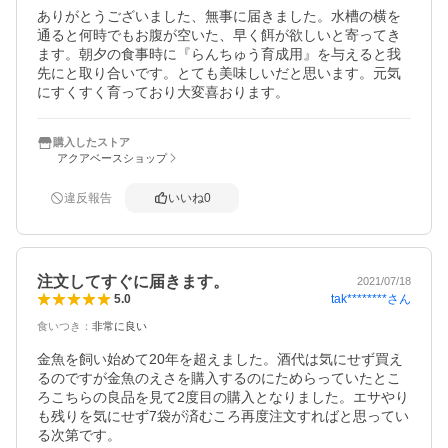
ありがとうございました、無事に届きました。水槽の横を
通ると何時でもお腹が空いた、早く餌が欲しいと寄ってき
ます。朝夕の食事時に『らんちゅう育成用』を与えると我
先にと取り合いです。とても美味しいだと思います。元気
にすくすく育っており大変喜おります。
購入したストア
アクアベースショップ
違反報告
いいね
0
注文してすぐに届きます。
2021/07/18
tak********
さん
5.0
食いつき
：
非常に良い
金魚を飼い始めて20年を超えました。酒代は気にせず買え
るのですが金魚のえさを購入するのにためらっていたとこ
ろこちらの良品を見て2度目の購入となりました。エサやり
も残りを気にせず7袋が済むころ再度注文すればと思ってい
る次第です。