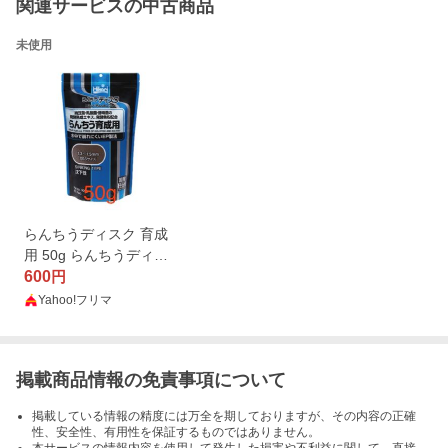
関連サービスの中古商品
未使用
らんちうディスク 育成
用 50g らんちうディス
ク 良消化50g シリカ
600
円
ゲル乾燥剤入り！
Yahoo!フリマ
掲載商品情報の免責事項について
掲載している情報の精度には万全を期しておりますが、その内容の正確
性、安全性、有用性を保証するものではありません。
本サービスの情報内容を使用して発生した損害や不利益に関して、直接