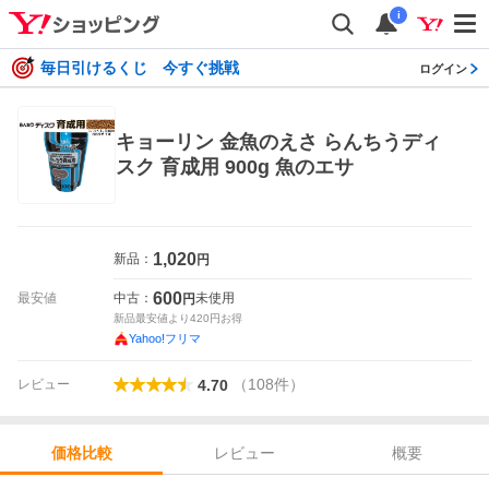
i
毎日引けるくじ 今すぐ挑戦
ログイン
キョーリン 金魚のえさ らんちうディ
スク 育成用 900g 魚のエサ
1,020
新品：
円
600
最安値
中古：
未使用
円
新品最安値より
420
円お得
Yahoo!フリマ
（
108
件
）
レビュー
4.70
レビュー
概要
価格比較
価格比較