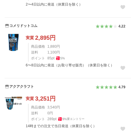
2〜4日以内に発送（休業日を除く）
コメリドットコム
4.22
2,895
円
実質
商品価格
1,880
円
送料
1,100
円
ポイント
85
pt
5
%
6〜8日以内に発送（お取り寄せ販売）（休業日を除く）
アクアクラフト
4.79
3,251
円
実質
商品価格
3,540
円
送料
0
円
ポイント
289
pt
9
%
要エントリー
14時までの注文で当日発送（休業日を除く）