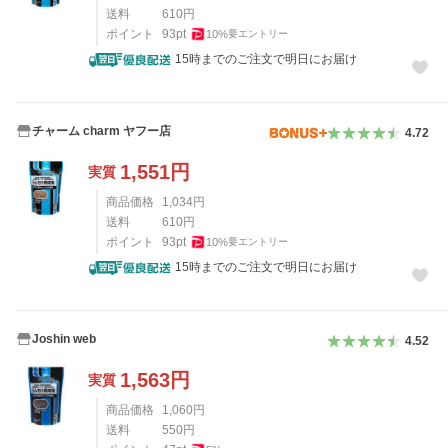
送料
610
円
ポイント
93
pt
10
%
要エントリー
15時までのご注文で明日にお届け
チャーム charm ヤフー店
4.72
1,551
円
実質
商品価格
1,034
円
送料
610
円
ポイント
93
pt
10
%
要エントリー
15時までのご注文で明日にお届け
Joshin web
4.52
1,563
円
実質
商品価格
1,060
円
送料
550
円