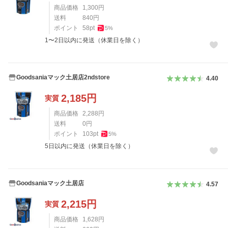
商品価格
1,300
円
送料
840
円
ポイント
58
pt
5
%
1〜2日以内に発送（休業日を除く）
Goodsaniaマック土居店2ndstore
4.40
2,185
円
実質
商品価格
2,288
円
送料
0
円
ポイント
103
pt
5
%
5日以内に発送（休業日を除く）
Goodsaniaマック土居店
4.57
2,215
円
実質
商品価格
1,628
円