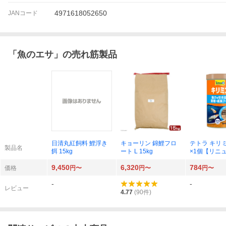
4971618052650
JANコード
「
魚のエサ
」の売れ筋製品
日清丸紅飼料 鯉浮き
キョーリン 錦鯉フロ
テトラ キリミ
製品名
餌 15kg
ート L 15kg
×1個【リニ
商品】
9,450
6,320
784
価格
円〜
円〜
円〜
-
-
レビュー
4.77
(
90
件)