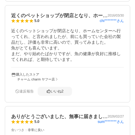
近くのペットショップが閉店となり、ホー…
2016/03/30
chi********
さん
5.0
近くのペットショップが閉店となり、ホームセンターへ行
ってくれ、と言われましたが、前にも買っていた会社の製
品だし、評価も非常に高いので、買ってみました。

魚がとても喜んでいます。

まだ、やり始めたばかりですが、魚の健康が良好に推移し
てくれれば、と期待しています。
購入したストア
チャーム charm ヤフー店
違反報告
いいね
2
ありがとうございました、無事に届きまし…
2026/02/27
sum********
さん
5.0
食いつき
：
非常に良い