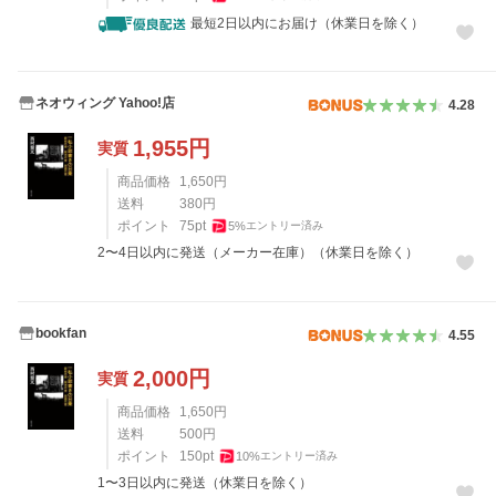
最短2日以内にお届け（休業日を除く）
ネオウィング Yahoo!店
4.28
1,955
円
実質
商品価格
1,650
円
送料
380
円
ポイント
75
pt
5
%
エントリー済み
2〜4日以内に発送（メーカー在庫）（休業日を除く）
bookfan
4.55
2,000
円
実質
商品価格
1,650
円
送料
500
円
ポイント
150
pt
10
%
エントリー済み
1〜3日以内に発送（休業日を除く）