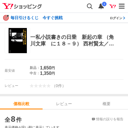
i
毎日引けるくじ 今すぐ挑戦
ログイン
一私小説書きの日乗 新起の章 （角
川文庫 に１８－９） 西村賢太／
〔著〕 角川文庫の本
1,650
新品：
円
最安値
1,350
中古：
円
（
0
件
）
レビュー
レビュー
概要
価格比較
価格比較
8
全
件
情報の誤りを報告
表示価格が安い順に表示しています