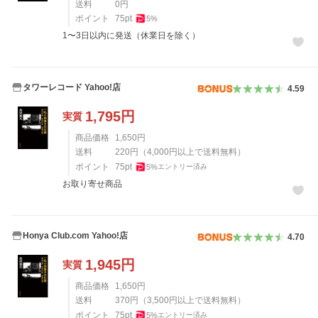
送料
0
円
ポイント
75
pt
5
%
1〜3日以内に発送（休業日を除く）
タワーレコード Yahoo!店
4.59
1,795
円
実質
商品価格
1,650
円
送料
220
円
（
4,000
円以上で送料無料）
ポイント
75
pt
5
%
エントリー済み
お取り寄せ商品
Honya Club.com Yahoo!店
4.70
1,945
円
実質
商品価格
1,650
円
送料
370
円
（
3,500
円以上で送料無料）
ポイント
75
pt
5
%
エントリー済み