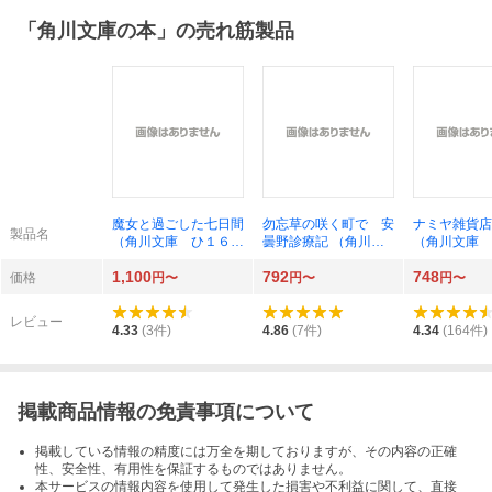
「
角川文庫の本
」の売れ筋製品
魔女と過ごした七日間
勿忘草の咲く町で 安
ナミヤ雑貨店
製品名
（角川文庫 ひ１６－
曇野診療記 （角川文
（角川文庫 
１５） 東野圭吾／
庫 な７４－１） 夏
９） 東野圭
1,100
792
748
〔著〕
川草介／〔著〕
〔著〕
価格
円〜
円〜
円〜
レビュー
4.33
(
3
件)
4.86
(
7
件)
4.34
(
164
件)
掲載商品情報の免責事項について
掲載している情報の精度には万全を期しておりますが、その内容の正確
性、安全性、有用性を保証するものではありません。
本サービスの情報内容を使用して発生した損害や不利益に関して、直接