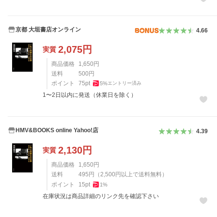
京都 大垣書店オンライン
4.66
2,075
円
実質
商品価格
1,650
円
送料
500
円
ポイント
75
pt
5
%
エントリー済み
1〜2日以内に発送（休業日を除く）
HMV&BOOKS online Yahoo!店
4.39
2,130
円
実質
商品価格
1,650
円
送料
495
円
（
2,500
円以上で送料無料）
ポイント
15
pt
1
%
在庫状況は商品詳細のリンク先を確認下さい