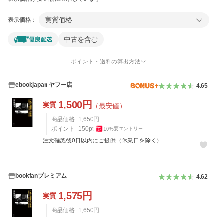
実質価格
表示価格：
中古を含む
ポイント・送料の算出方法
ebookjapan ヤフー店
4.65
1,500
円
実質
（最安値）
商品価格
1,650
円
ポイント
150
pt
10
%
要エントリー
注文確認後0日以内にご提供（休業日を除く）
bookfanプレミアム
4.62
1,575
円
実質
商品価格
1,650
円