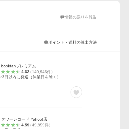
情報の誤りを報告
ポイント・送料の算出方法
bookfanプレミアム
4.62
（
140,946
件
）
〜3日以内に発送（休業日を除く）
タワーレコード Yahoo!店
4.59
（
49,859
件
）