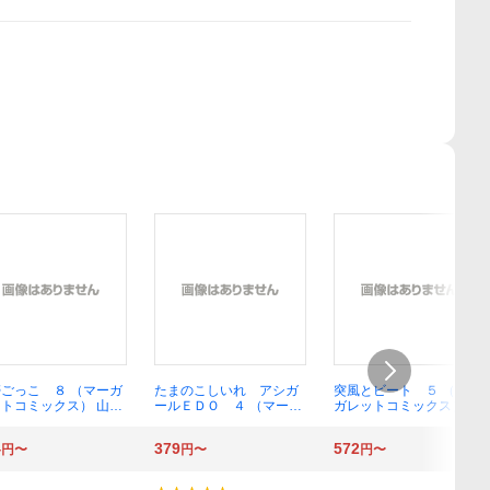
ごっこ ８ （マーガ
たまのこしいれ アシガ
突風とビート ５ （マー
トコミックス） 山形
ールＥＤＯ ４ （マーガ
ガレットコミックス） 椎
おな
レットコミックス） 森本
名軽穂
梢子／著
4
379
572
円〜
円〜
円〜