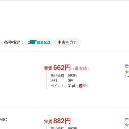
条件指定：
中古を含む
662
円
実質
（最安値）
商品価格
693
円
1
送料
0
円
ポイント
31
pt
（
5
%）
882
円
MIC
実質
商品価格
693
円