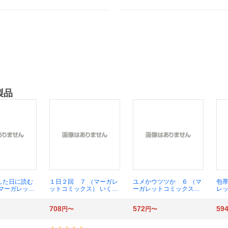
製品
した日に読む
１日２回 ７ （マーガレ
ユメかウツツか ６ （マ
包帯
（マーガレット
ットコミックス） いくえ
ーガレットコミックス）
レッ
） 持田あき／
み綾／著
咲坂伊緒／著
あ
708
572
59
円〜
円〜