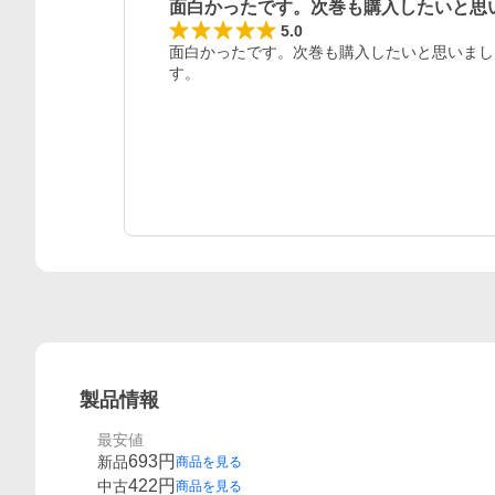
面白かったです。次巻も購入したいと思
レビュー
5.0
面白かったです。次巻も購入したいと思いまし
す。
製品情報
最安値
693
円
新品
商品を見る
422
円
中古
商品を見る