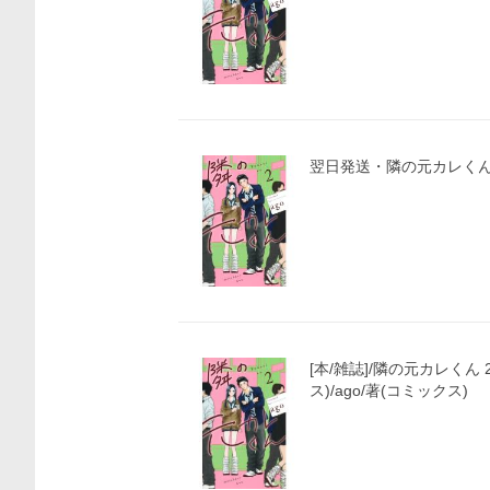
翌日発送・隣の元カレくん
価格比較
[本/雑誌]/隣の元カレくん
ス)/ago/著(コミックス)