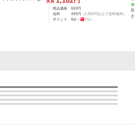
1,182
円
実質
商品価格
693
円
在
送料
495
円
（
2,500
円以上で送料無料）
さ
ポイント
6
pt
（
1
%）