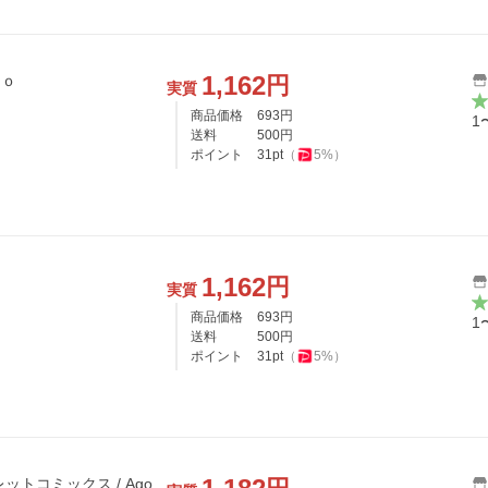
1,162
円
ｇｏ
実質
商品価格
693
円
1
送料
500
円
ポイント
31
pt
（
5
%）
1,162
円
実質
商品価格
693
円
1
送料
500
円
ポイント
31
pt
（
5
%）
ットコミックス / Ago