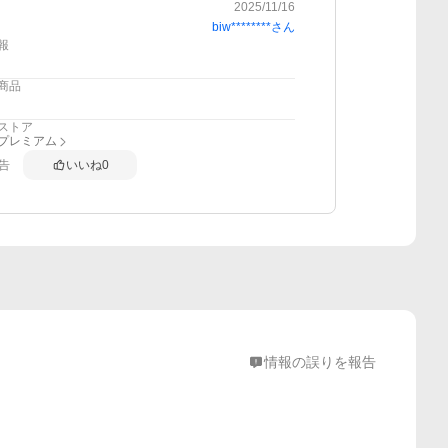
2025/11/16
biw********
さん
報
商品
ストア
anプレミアム
告
いいね
0
情報の誤りを報告