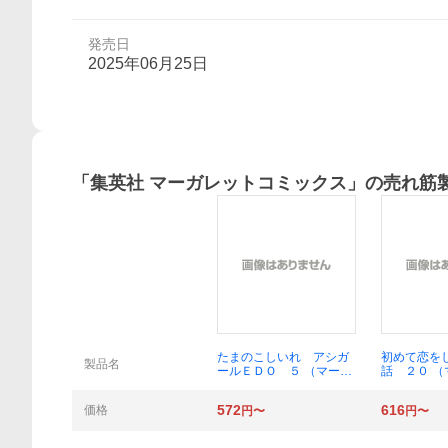
発売日
2025年06月25日
「
集英社 マーガレットコミックス
」の売れ筋
概要
たまのこしいれ アシガ
初めて恋を
製品名
ールＥＤＯ ５ （マーガ
話 ２０ 
レットコミックス） 森本
コミックス
梢子／著
著
572
616
価格
円〜
円〜