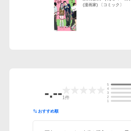
(漫画家) 〔コミック〕
5
-.--
4
3
1
件
2
1
おすすめ順