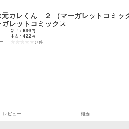
の元カレくん ２ （マーガレットコミック
ーガレットコミックス
693
新品：
円
422
中古：
円
ー
（
1
件
）
レビュー
概要