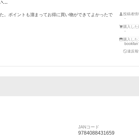
い…
投稿者情
た。ポイントも溜まってお得に買い物ができてよかったで
-
購入した
-
購入した
bookf
違反報
JANコード
9784088431659