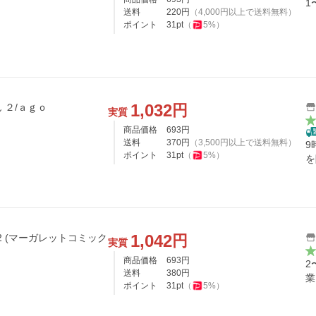
1
送料
220
円
（
4,000
円以上で送料無料）
ポイント
31
pt
（
5
%）
1,032
円
 ２/ａｇｏ
実質
商品価格
693
円
送料
370
円
（
3,500
円以上で送料無料）
9
ポイント
31
pt
（
5
%）
を
1,042
円
 2 (マーガレットコミック
実質
商品価格
693
円
2
送料
380
円
業
ポイント
31
pt
（
5
%）