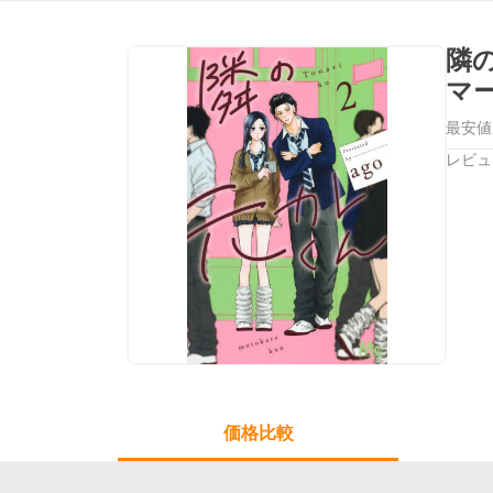
隣
マ
最安値
レビュ
価格比較