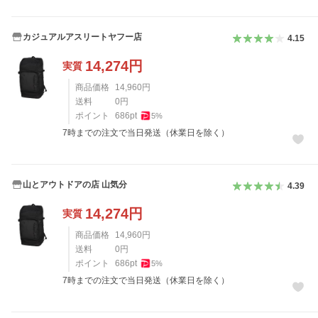
カジュアルアスリートヤフー店
4.15
14,274
円
実質
商品価格
14,960
円
送料
0
円
ポイント
686
pt
5
%
7時までの注文で当日発送（休業日を除く）
山とアウトドアの店 山気分
4.39
14,274
円
実質
商品価格
14,960
円
送料
0
円
ポイント
686
pt
5
%
7時までの注文で当日発送（休業日を除く）