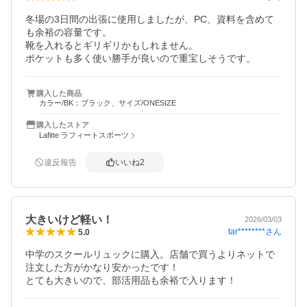
冬場の3日間の出張に使用しましたが、PC、資料を含めて
も余裕の容量です。

靴を入れるとギリギリかもしれません。

ポケットも多く使い勝手が良いので重宝しそうです。
購入した商品
カラー/BK：ブラック、サイズ/ONESIZE
購入したストア
Lafitte ラフィートスポーツ
違反報告
いいね
2
大きいけど軽い！
2026/03/03
tar********
さん
5.0
中学のスクールリュックに購入。店舗で買うよりネットで
注文した方がかなり安かったです！

とても大きいので、部活用品も余裕で入ります！