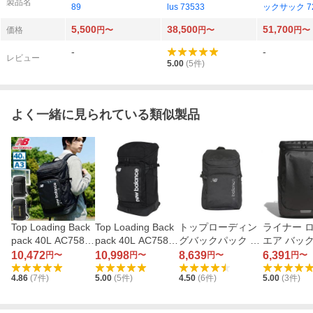
製品名
89
lus 73533
ックサック 72
3
5,500
38,500
51,700
価格
円〜
円〜
円〜
-
-
レビュー
5.00
(
5
件)
よく一緒に見られている類似製品
Top Loading Back
Top Loading Back
トップローディン
ライナー ロ
pack 40L AC7580
pack 40L AC7580
グバックパック 30
エア バッ
W
W （Black/White）
L AC6391K （BLA
TC657-KV
10,472
10,998
8,639
6,391
円〜
円〜
円〜
円〜
CK）
（ブラック
4.86
(
7
件)
5.00
(
5
件)
4.50
(
6
件)
5.00
(
3
件)
ク）