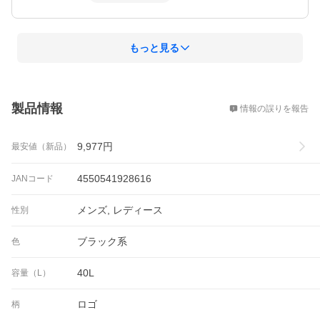
もっと見る
概要
製品情報
情報の誤りを報告
9,977
円
最安値（新品）
4550541928616
JANコード
メンズ, レディース
性別
ブラック系
色
40L
容量（L）
ロゴ
柄