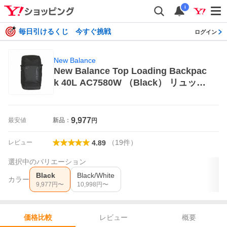
i
毎日引けるくじ 今すぐ挑戦
ログイン
New Balance
New Balance Top Loading Backpac
k 40L AC7580W （Black） リュック
サック、デイパック
9,977
最安値
新品：
円
（
19
件
）
レビュー
4.89
選択中のバリエーション
Black
Black/White
カラー
9,977
円〜
10,998
円〜
レビュー
概要
価格比較