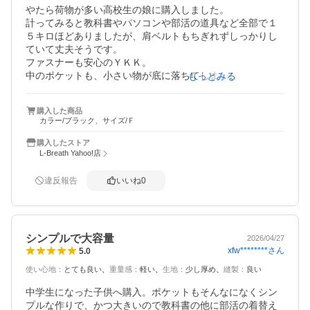
やたら荷物が多い高校生の娘に購入しました。

計ってみると教科書やパソコンや部活の道具など全部で１
５キロほどありましたが、肩ベルトもちぎれずしっかりし
ていて丈夫そうです。

ファスナーも安心のＹＫＫ。

中のポケットも、小さい物が底に落ちてしまわないよう
もっとみる
に、程よい高さにあったりとよく考えられています。

購入した商品
片道３０分の自転車通学で、重くてさすがにずっと背負う
カラー/ブラック、サイズ/Ｆ
にも前カゴに入れるにも厳しいので、リヤカゴに入れてい
ます。通常サイズのリヤカゴにはカバンを立てた状態でな
購入したストア
いと載せられませんが、サギサカの縦長リヤカゴは横に倒
L-Breath Yahoo!店
して載せられるので、走行中バランスを崩しにくそうで
す。
違反報告
いいね
0
シンプルで大容量
2026/04/27
xfw********
さん
5.0
使い心地
：
とても良い
重量感
：
軽い
生地
：
少し厚め
縫製
：
良い
中学生になった子供へ購入。ポケットもそんなになくシン
プルな作りで、かつ大きいので教科書の他に部活の着替え