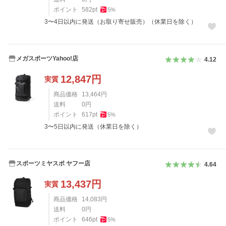
ポイント
582
pt
5
%
3〜4日以内に発送（お取り寄せ販売）（休業日を除く）
メガスポーツYahoo!店
4.12
12,847
円
実質
商品価格
13,464
円
送料
0
円
ポイント
617
pt
5
%
3〜5日以内に発送（休業日を除く）
スポーツミヤスポ ヤフー店
4.64
13,437
円
実質
商品価格
14,083
円
送料
0
円
ポイント
646
pt
5
%