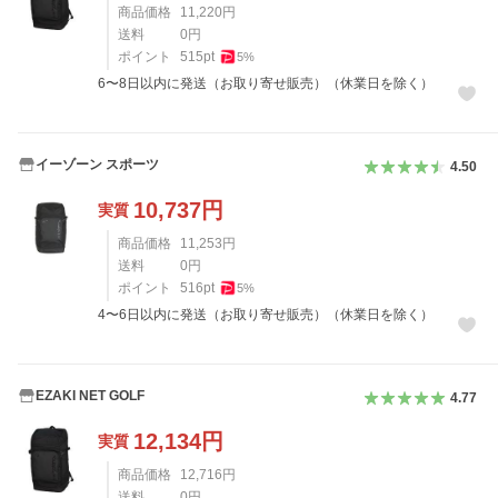
商品価格
11,220
円
送料
0
円
ポイント
515
pt
5
%
6〜8日以内に発送（お取り寄せ販売）（休業日を除く）
イーゾーン スポーツ
4.50
10,737
円
実質
商品価格
11,253
円
送料
0
円
ポイント
516
pt
5
%
4〜6日以内に発送（お取り寄せ販売）（休業日を除く）
EZAKI NET GOLF
4.77
12,134
円
実質
商品価格
12,716
円
送料
0
円