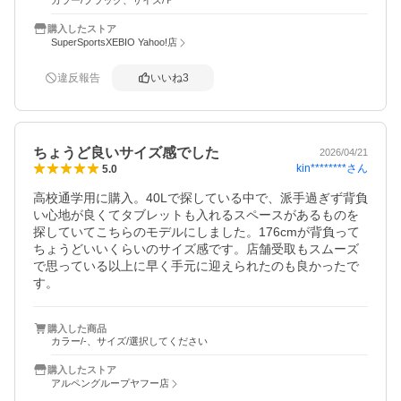
カラー/ブラック、サイズ/Ｆ
購入したストア
SuperSportsXEBIO Yahoo!店
違反報告
いいね
3
ちょうど良いサイズ感でした
2026/04/21
kin********
さん
5.0
高校通学用に購入。40Lで探している中で、派手過ぎず背負
い心地が良くてタブレットも入れるスペースがあるものを
探していてこちらのモデルにしました。176cmが背負って
ちょうどいいくらいのサイズ感です。店舗受取もスムーズ
で思っている以上に早く手元に迎えられたのも良かったで
す。
購入した商品
カラー/-、サイズ/選択してください
購入したストア
アルペングループヤフー店