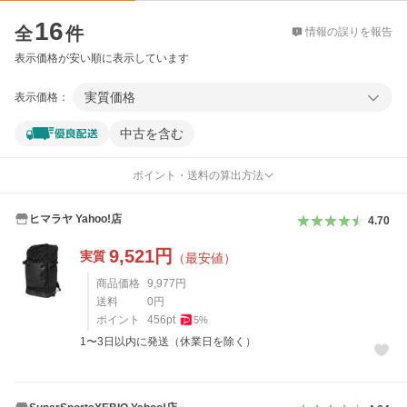
価格比較
16
全
件
情報の誤りを報告
表示価格が安い順に表示しています
実質価格
表示価格：
中古を含む
ポイント・送料の算出方法
ヒマラヤ Yahoo!店
4.70
9,521
円
実質
（最安値）
商品価格
9,977
円
送料
0
円
ポイント
456
pt
5
%
1〜3日以内に発送（休業日を除く）