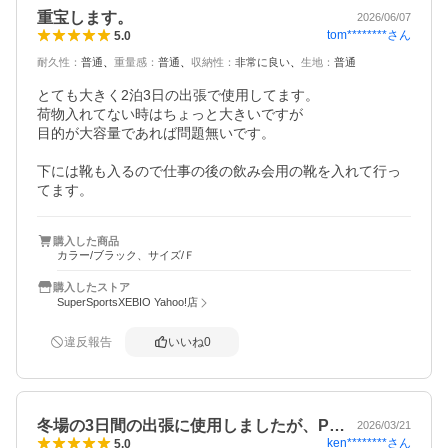
重宝します。
2026/06/07
tom********
さん
5.0
耐久性
：
普通
重量感
：
普通
収納性
：
非常に良い
生地
：
普通
とても大きく2泊3日の出張で使用してます。

荷物入れてない時はちょっと大きいですが

目的が大容量であれば問題無いです。

下には靴も入るので仕事の後の飲み会用の靴を入れて行っ
てます。
購入した商品
カラー/ブラック、サイズ/Ｆ
購入したストア
SuperSportsXEBIO Yahoo!店
違反報告
いいね
0
冬場の3日間の出張に使用しましたが、P…
2026/03/21
ken********
さん
5.0