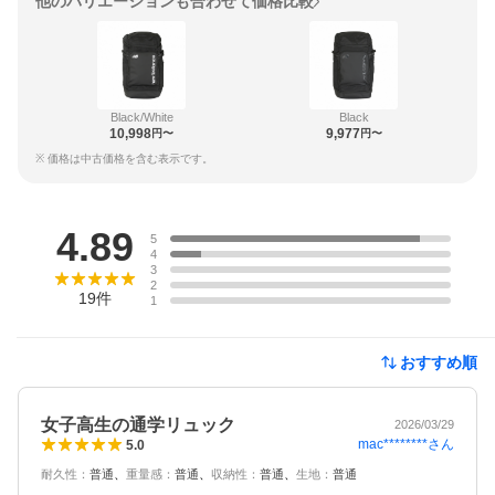
他のバリエーションも合わせて価格比較
Black/White
Black
10,998
9,977
円〜
円〜
※ 価格は中古価格を含む表示です。
レビュー
4.89
5
4
3
2
19
件
1
おすすめ順
女子高生の通学リュック
2026/03/29
mac********
さん
5.0
耐久性
：
普通
重量感
：
普通
収納性
：
普通
生地
：
普通