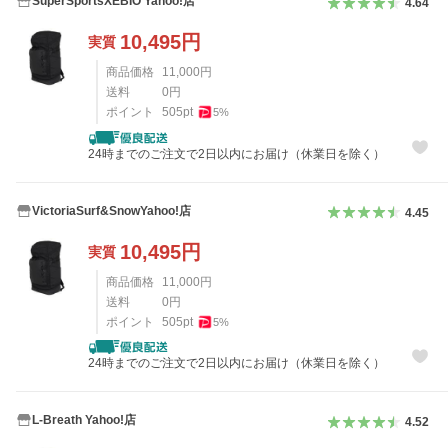
SuperSportsXEBIO Yahoo!店
4.64
10,495
円
実質
商品価格
11,000
円
送料
0
円
ポイント
505
pt
5
%
24時までのご注文で2日以内にお届け（休業日を除く）
VictoriaSurf&SnowYahoo!店
4.45
10,495
円
実質
商品価格
11,000
円
送料
0
円
ポイント
505
pt
5
%
24時までのご注文で2日以内にお届け（休業日を除く）
L-Breath Yahoo!店
4.52