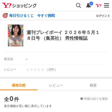
i
毎日引けるくじ 今すぐ挑戦
ログイン
週刊プレイボーイ ２０２６年５月１
８日号 （集英社） 男性情報誌
-
最安値
（
0
件
）
レビュー
レビュー
概要
価格比較
価格比較
0
全
件
情報の誤りを報告
表示価格が安い順に表示しています