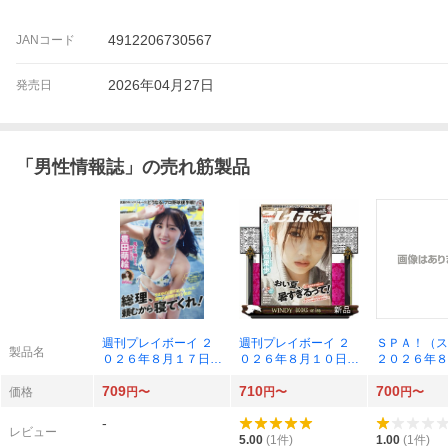
4912206730567
JANコード
2026年04月27日
発売日
「
男性情報誌
」の売れ筋製品
週刊プレイボーイ ２
週刊プレイボーイ ２
ＳＰＡ！（ス
製品名
０２６年８月１７日号
０２６年８月１０日号
２０２６年８
（集英社）
（集英社）
（扶桑社）
709
710
700
価格
円〜
円〜
円〜
-
レビュー
5.00
(
1
件)
1.00
(
1
件)