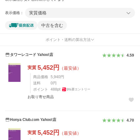
実質価格
表示価格：
中古を含む
ポイント・送料の算出方法
タワーレコード Yahoo!店
4.59
5,452
円
実質
（最安値）
商品価格
5,940
円
送料
0
円
ポイント
488
pt
9
%
要エントリー
お取り寄せ商品
Honya Club.com Yahoo!店
4.70
5,452
円
実質
（最安値）