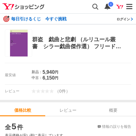
i
毎日引けるくじ 今すぐ挑戦
ログイン
群盗 戯曲と悲劇 （ルリユール叢
書 シラー戯曲傑作選） フリードリ
ヒ・シラー／著 本田博之／訳 演劇
シナリオ、戯曲の本
5,940
新品：
円
最安値
6,150
中古：
円
（
0
件
）
レビュー
レビュー
概要
価格比較
価格比較
5
全
件
情報の誤りを報告
表示価格が安い順に表示しています