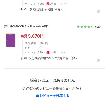
ポイント
488
pt
9
%
要エントリー
1〜2日以内に発送（休業日を除く）
HMV&BOOKS online Yahoo!店
4.39
5,670
円
実質
商品価格
5,940
円
送料
0
円
ポイント
270
pt
5
%
要エントリー
在庫状況は商品詳細のリンク先を確認下さい
レビュー
現在レビューはありません
この製品のレビューを投稿しませんか？
レビューを投稿する