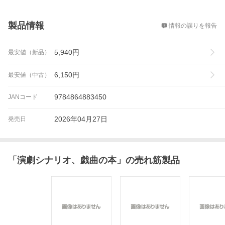
概要
製品情報
情報の誤りを報告
5,940
円
最安値（新品）
6,150
円
最安値（中古）
9784864883450
JANコード
2026年04月27日
発売日
「
演劇シナリオ、戯曲の本
」の売れ筋製品