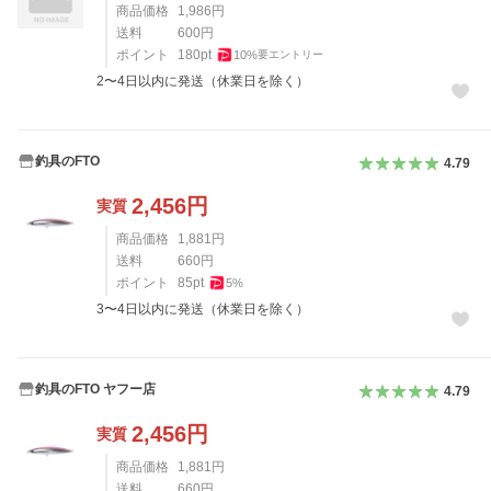
商品価格
1,986
円
送料
600
円
ポイント
180
pt
10
%
要エントリー
2〜4日以内に発送（休業日を除く）
釣具のFTO
4.79
2,456
円
実質
商品価格
1,881
円
送料
660
円
ポイント
85
pt
5
%
3〜4日以内に発送（休業日を除く）
釣具のFTO ヤフー店
4.79
2,456
円
実質
商品価格
1,881
円
送料
660
円