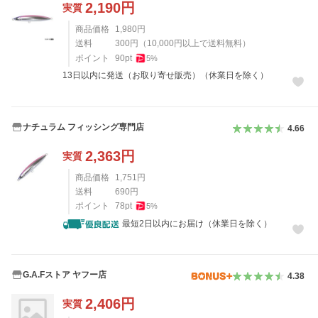
2,190
円
実質
商品価格
1,980
円
送料
300
円
（
10,000
円以上で送料無料）
ポイント
90
pt
5
%
13日以内に発送（お取り寄せ販売）（休業日を除く）
ナチュラム フィッシング専門店
4.66
2,363
円
実質
商品価格
1,751
円
送料
690
円
ポイント
78
pt
5
%
最短2日以内にお届け（休業日を除く）
G.A.Fストア ヤフー店
4.38
2,406
円
実質