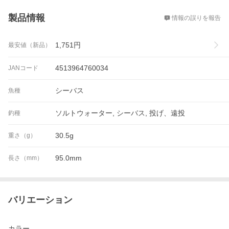
概要
製品情報
情報の誤りを報告
1,751
円
最安値（新品）
4513964760034
JANコード
シーバス
魚種
ソルトウォーター, シーバス, 投げ、遠投
釣種
30.5g
重さ（g）
95.0mm
長さ（mm）
バリエーション
カラー