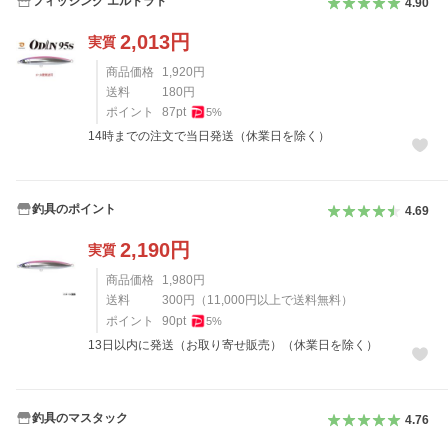
フィッシング エルドラド
4.90
2,013
円
実質
商品価格
1,920
円
送料
180
円
ポイント
87
pt
5
%
14時までの注文で当日発送（休業日を除く）
釣具のポイント
4.69
2,190
円
実質
商品価格
1,980
円
送料
300
円
（
11,000
円以上で送料無料）
ポイント
90
pt
5
%
13日以内に発送（お取り寄せ販売）（休業日を除く）
釣具のマスタック
4.76