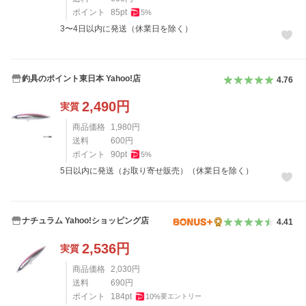
ポイント
85
pt
5
%
3〜4日以内に発送（休業日を除く）
釣具のポイント東日本 Yahoo!店
4.76
2,490
円
実質
商品価格
1,980
円
送料
600
円
ポイント
90
pt
5
%
5日以内に発送（お取り寄せ販売）（休業日を除く）
ナチュラム Yahoo!ショッピング店
4.41
2,536
円
実質
商品価格
2,030
円
送料
690
円
ポイント
184
pt
10
%
要エントリー