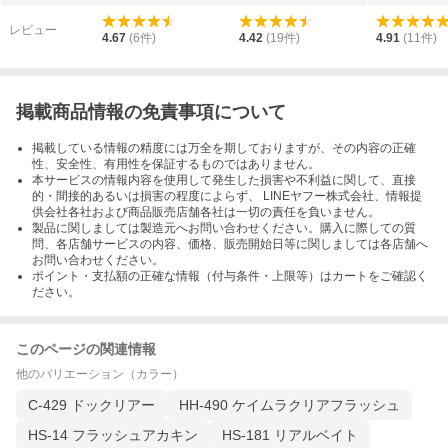
レビュー
4.67
(
6
件)
4.42
(
19
件)
4.91
(
11
件)
掲載商品情報の免責事項について
掲載している情報の精度には万全を期しておりますが、その内容の正確
性、安全性、有用性を保証するものではありません。
本サービスの情報内容を使用して発生した損害や不利益に関して、直接
的・間接的あるいは損害の程度によらず、 LINEヤフー株式会社、情報提
供会社各社および商品販売店舗各社は一切の責任を負いません。
製品に関しましては製造元へお問い合わせください。購入に際しての質
問、各店舗サービスの内容、価格、販売開始日等に関しましては各店舗へ
お問い合わせください。
ポイント・支払額の正確な情報（付与条件・上限等）はカートをご確認く
ださい。
このページの関連情報
他のバリエーション（カラー）
C-429 ドックリアー
HH-490 ケイムラクリアフラッシュ
HS-14 フラッシュアカキン
HS-181 リアルベイト