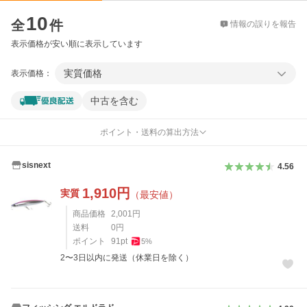
価格比較
10
全
件
情報の誤りを報告
表示価格が安い順に表示しています
実質価格
表示価格：
中古を含む
ポイント・送料の算出方法
sisnext
4.56
1,910
円
実質
（最安値）
商品価格
2,001
円
送料
0
円
ポイント
91
pt
5
%
2〜3日以内に発送（休業日を除く）