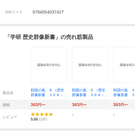
9784054037427
JANコード
「
学研 歴史群像新書
」の売れ筋製品
戦国の嵐 ８ （歴史
戦国の嵐 ６ （歴史
戦国の嵐 ４
製品名
群像新書 ３６８－
群像新書 ３６８－
群像新書 ３
８） 津野田幸作／著
６） 津野田幸作／著
４） 津野田
363
363
363
価格
円〜
円〜
円〜
-
-
レビュー
5.00
(
1
件)