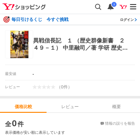
i
毎日引けるくじ 今すぐ挑戦
ログイン
異戦信長記 １ （歴史群像新書 ２
４９－１） 中里融司／著 学研 歴史群
像新書
-
最安値
（
0
件
）
レビュー
レビュー
概要
価格比較
価格比較
0
全
件
情報の誤りを報告
表示価格が安い順に表示しています