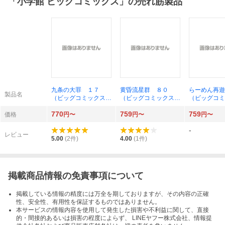
「
小学館 ビッグコミックス
」の売れ筋製品
九条の大罪 １７
黄昏流星群 ８０
らーめん再遊
製品名
（ビッグコミックス）
（ビッグコミックス）
（ビッグコミ
真鍋昌平／著
弘兼憲史／著
久部緑郎／作
770
759
759
／画
価格
円〜
円〜
円〜
-
レビュー
5.00
(
2
件)
4.00
(
1
件)
掲載商品情報の免責事項について
掲載している情報の精度には万全を期しておりますが、その内容の正確
性、安全性、有用性を保証するものではありません。
本サービスの情報内容を使用して発生した損害や不利益に関して、直接
的・間接的あるいは損害の程度によらず、 LINEヤフー株式会社、情報提