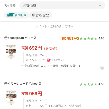
実質価格
表示価格：
中古を含む
ポイント・送料の算出方法
ebookjapan ヤフー店
4.65
692
円
実質
（最安値）
商品価格
759
円
ポイント
67
pt
10
%
要エントリー
注文確認後0日以内にご提供（休業日を除く）
タワーレコード Yahoo!店
4.59
956
円
実質
商品価格
770
円
送料
220
円
（
4,000
円以上で送料無料）