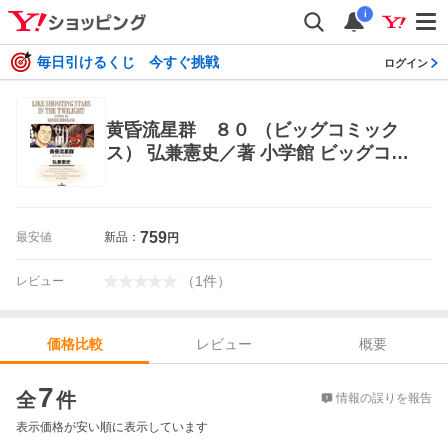
i
毎日引けるくじ 今すぐ挑戦
ログイン
黄昏流星群 ８０ （ビッグコミック
ス） 弘兼憲史／著 小学館 ビッグコミ
ックス
759
最安値
新品：
円
（
1
件
）
レビュー
レビュー
概要
価格比較
価格比較
7
全
件
情報の誤りを報告
表示価格が安い順に表示しています