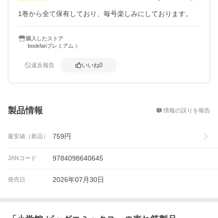
1巻から全て保有しており、毎号楽しみにしております。
購入したストア
bookfanプレミアム
違反報告
いいね
0
概要
製品情報
情報の誤りを報告
759
円
最安値（新品）
9784098640645
JANコード
2026年07月30日
発売日