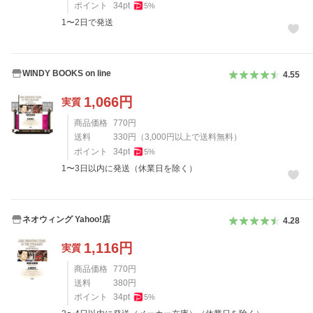
ポイント
34
pt
5
%
1〜2日で発送
WINDY BOOKS on line
4.55
1,066
円
実質
商品価格
770
円
送料
330
円
（
3,000
円以上で送料無料）
ポイント
34
pt
5
%
1〜3日以内に発送（休業日を除く）
ネオウィング Yahoo!店
4.28
1,116
円
実質
商品価格
770
円
送料
380
円
ポイント
34
pt
5
%