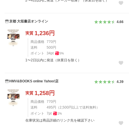
2〜4日以内に発送（メーカー在庫）（休業日を除く）
京都 大垣書店オンライン
4.66
1,236
円
実質
商品価格
770
円
送料
500
円
ポイント
34
pt
5
%
1〜2日以内に発送（休業日を除く）
HMV&BOOKS online Yahoo!店
4.39
1,258
円
実質
商品価格
770
円
送料
495
円
（
2,500
円以上で送料無料）
ポイント
7
pt
1
%
在庫状況は商品詳細のリンク先を確認下さい