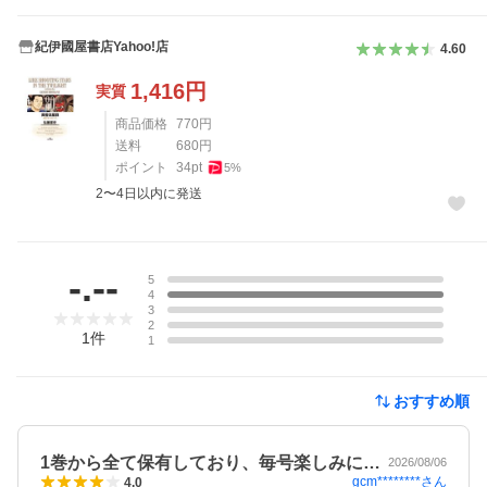
紀伊國屋書店Yahoo!店
4.60
1,416
円
実質
商品価格
770
円
送料
680
円
ポイント
34
pt
5
%
2〜4日以内に発送
レビュー
-.--
5
4
3
2
1
件
1
おすすめ順
1巻から全て保有しており、毎号楽しみに…
2026/08/06
gcm********
さん
4.0