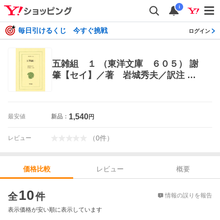
i
毎日引けるくじ 今すぐ挑戦
ログイン
五雑組 １ （東洋文庫 ６０５） 謝
肇【セイ】／著 岩城秀夫／訳注 選
書、双書その他
1,540
最安値
新品：
円
（
0
件
）
レビュー
レビュー
概要
価格比較
価格比較
10
全
件
情報の誤りを報告
表示価格が安い順に表示しています