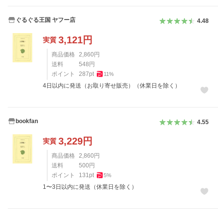
ぐるぐる王国 ヤフー店
4.48
3,121
円
実質
商品価格
2,860
円
送料
548
円
ポイント
287
pt
11
%
4日以内に発送（お取り寄せ販売）（休業日を除く）
bookfan
4.55
3,229
円
実質
商品価格
2,860
円
送料
500
円
ポイント
131
pt
5
%
1〜3日以内に発送（休業日を除く）