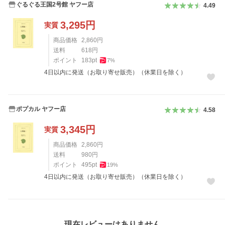
ぐるぐる王国2号館 ヤフー店
4.49
3,295
円
実質
商品価格
2,860
円
送料
618
円
ポイント
183
pt
7
%
4日以内に発送（お取り寄せ販売）（休業日を除く）
ポプカル ヤフー店
4.58
3,345
円
実質
商品価格
2,860
円
送料
980
円
ポイント
495
pt
19
%
4日以内に発送（お取り寄せ販売）（休業日を除く）
レビュー
現在レビューはありません