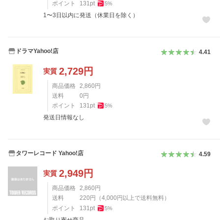
ポイント
131
pt
5
%
1〜3日以内に発送（休業日を除く）
ドラマYahoo!店
4.41
2,729
円
実質
商品価格
2,860
円
送料
0
円
ポイント
131
pt
5
%
発送日情報なし
タワーレコード Yahoo!店
4.59
2,949
円
実質
商品価格
2,860
円
送料
220
円
（
4,000
円以上で送料無料）
ポイント
131
pt
5
%