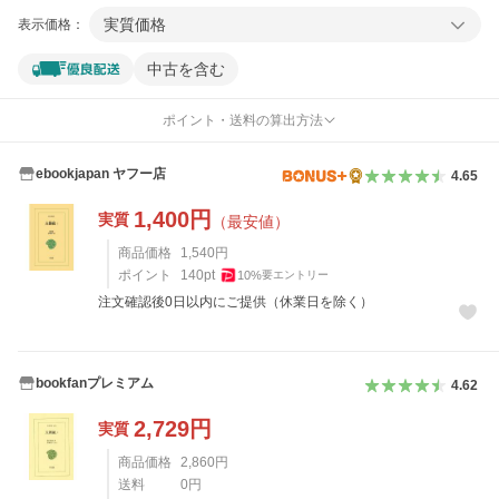
実質価格
表示価格：
中古を含む
ポイント・送料の算出方法
ebookjapan ヤフー店
4.65
1,400
円
実質
（最安値）
商品価格
1,540
円
ポイント
140
pt
10
%
要エントリー
注文確認後0日以内にご提供（休業日を除く）
bookfanプレミアム
4.62
2,729
円
実質
商品価格
2,860
円
送料
0
円