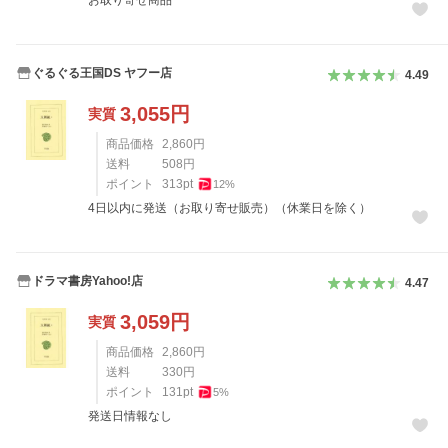
お取り寄せ商品
ぐるぐる王国DS ヤフー店
4.49
3,055
円
実質
商品価格
2,860
円
送料
508
円
ポイント
313
pt
12
%
4日以内に発送（お取り寄せ販売）（休業日を除く）
ドラマ書房Yahoo!店
4.47
3,059
円
実質
商品価格
2,860
円
送料
330
円
ポイント
131
pt
5
%
発送日情報なし