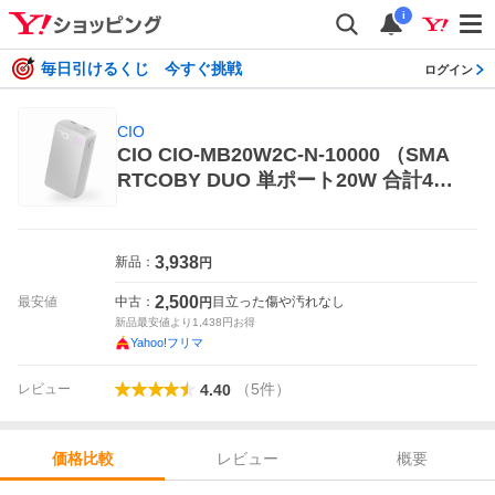
i
毎日引けるくじ 今すぐ挑戦
ログイン
CIO
CIO CIO-MB20W2C-N-10000 （SMA
RTCOBY DUO 単ポート20W 合計40
W高出力 10000mAh） モバイルバッ
テリー
3,938
新品：
円
2,500
最安値
中古：
目立った傷や汚れなし
円
新品最安値より
1,438
円お得
Yahoo!フリマ
（
5
件
）
レビュー
4.40
レビュー
概要
価格比較
価格比較