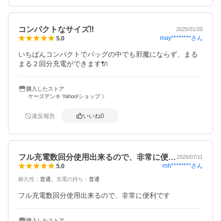
コンパクトなサイズ‼️
2025/01/20
may********
さん
5.0
いちばんコンパクトでバッグの中でも邪魔にならず、まる
まる２回分充電ができます🔌
購入したストア
ケーズデンキ Yahoo!ショップ
違反報告
いいね
0
フル充電数回分使用出来るので、非常に便…
2026/07/11
rnh********
さん
5.0
耐久性
：
普通
充電の持ち
：
普通
フル充電数回分使用出来るので、非常に便利です
購入したストア