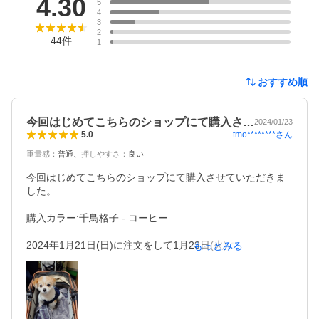
4.30
5
4
3
2
44
件
1
おすすめ順
今回はじめてこちらのショップにて購入さ…
2024/01/23
tmo********
さん
5.0
重量感
：
普通
押しやすさ
：
良い
今回はじめてこちらのショップにて購入させていただきま
した。

購入カラー:千鳥格子 - コーヒー

2024年1月21日(日)に注文をして1月23日(火)に商品が届き
もっとみる
ました。

迅速な対応でとてもよかったです。

以前から、「 ドックカートいいなぁ〜！欲しいなぁ〜！ 」
と思っていたので、ドックカートとしても使えるし、取り