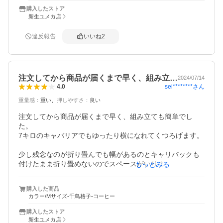
購入したストア
新生ユメカ店
違反報告
いいね
2
注文してから商品が届くまで早く、組み立…
2024/07/14
sei********
さん
4.0
重量感
：
重い
押しやすさ
：
良い
注文してから商品が届くまで早く、組み立ても簡単でし
た。

7キロのキャバリアでもゆったり横になれてくつろげます。

少し残念なのが折り畳んでも幅があるのとキャリバックも
付けたまま折り畳めないのでスペースがいります。カート
もっとみる
は押しやすく安定しています。

購入した商品
でも、見た目も可愛いくイメージ通りだったので早くお出
カラー/Mサイズ-千鳥格子-コーヒー
掛けしたいです。

購入したストア
新生ユメカ店