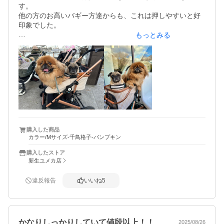
す。

他の方のお高いバギー方達からも、これは押しやすいと好
印象でした。

もっとみる
9.1キロのペキニーズと10.2キロのパグを載せても問題なし
です。

ただこのサイズの2匹だと、ワンサイズ上でも良かったなと
感じました。

たたみやすく、個人的には重いとも感じませんでした。何
より車輪の大きさはかなりアドバンテージのようで、他の
カートがつっかえるような所もするする行けました。

商品に関してはこの価格で満足です。
購入した商品
カラー/Mサイズ-千鳥格子-パンプキン
購入したストア
新生ユメカ店
違反報告
いいね
5
かなりしっかりしていて値段以上！！
2025/08/26