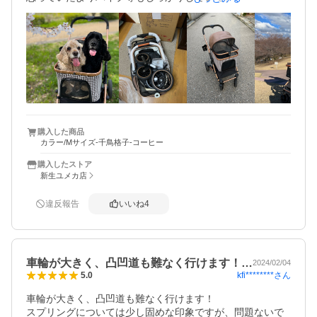
ました。

持ち運びは重いとは感じませんでしたが、大きいのでそれ
なりの重さです。

車輪が大きめで太めなので、安定していて 少し荒れた道で
も大丈夫だったので良かったです。

押しやすいですし、小回りも効く感じ。

犬を乗せて押す時などは重い感じはしません。とても押し
やすいです。

折り畳んだ時に自立はしません。

購入した商品
カラー/Mサイズ-千鳥格子-コーヒー
カゴを外して、車輪と骨組みだけで持つとき、車輪をつけ
て引っ張れば問題ありません。

購入したストア
新生ユメカ店
大きいぶん、高さも高めかなぁと思います。

ペットボトルホルダーはペットボトルのカタチによっては
違反報告
いいね
4
入りません。今ひとつ使いにくい。

車輪が大きく、凸凹道も難なく行けます！…
2024/02/04
kfi********
さん
5.0
車輪が大きく、凸凹道も難なく行けます！

スプリングについては少し固めな印象ですが、問題ないで