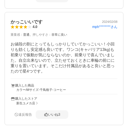
かっこいいです
2024/02/08
mph********
さん
4.0
重量感
：
普通
押しやすさ
：
非常に良い
お値段の割にとってもしっかりしていてかっこいい！小回
りも効くし安定感も良いです。ワンコ(キャバリア13kg)も
初乗りで振動が気にならないのか、前乗りで喜んでいまし
た。自立出来ないので、立たせておくときに車輪の前にに
重りを置いています。そこだけ付属品があると良いと思っ
たので星4つです。
購入した商品
カラー/Mサイズ-千鳥格子-コーヒー
購入したストア
新生ユメカ店
違反報告
いいね
3