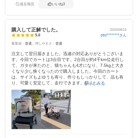
違反報告
いいね
3
購入して正解でした。
2025/08/15
pbz********
さん
5.0
重量感
：
普通
押しやすさ
：
普通
注文して翌日届きました。迅速の対応ありがとうございま
す。今回でカートは3台目です。2台目が約4千km位走行し
て、ガタが来たのと、猫ちゃんも4才になり、7.5kgと大き
くなり少し狭くなったので購入しました。今回のカート
は、サイズもよゆうも有り、作りもしっかりして、品も有
り、可愛く安定して、走行できます。購入して正解でし
もっとみる
た。できれば、コットだけ、色違いの物を購入可能でしょ
うか？。