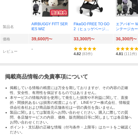
AIRBUGGY FITT SER
FikaGO FREE TO GO
エアバギー W
製品名
IES WIZ
2（ヒュッゲベージ
ンテージカー
ュ）
39,600
33,300
36,300
価格
円〜
円〜
円〜
-
レビュー
4.82
(
83
件)
4.81
(
111
件)
掲載商品情報の免責事項について
掲載している情報の精度には万全を期しておりますが、その内容の正確
性、安全性、有用性を保証するものではありません。
本サービスの情報内容を使用して発生した損害や不利益に関して、直接
的・間接的あるいは損害の程度によらず、 LINEヤフー株式会社、情報提
供会社各社および商品販売店舗各社は一切の責任を負いません。
製品に関しましては製造元へお問い合わせください。購入に際しての質
問、各店舗サービスの内容、価格、販売開始日等に関しましては各店舗へ
お問い合わせください。
ポイント・支払額の正確な情報（付与条件・上限等）はカートをご確認く
ださい。