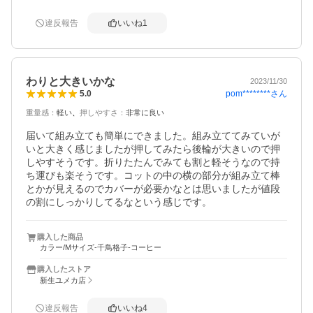
違反報告
いいね
1
わりと大きいかな
2023/11/30
pom********
さん
5.0
重量感
：
軽い
押しやすさ
：
非常に良い
届いて組み立ても簡単にできました。組み立ててみていが
いと大きく感じましたが押してみたら後輪が大きいので押
しやすそうです。折りたたんでみても割と軽そうなので持
ち運びも楽そうです。コットの中の横の部分が組み立て棒
とかが見えるのでカバーが必要かなとは思いましたが値段
の割にしっかりしてるなという感じです。
購入した商品
カラー/Mサイズ-千鳥格子-コーヒー
購入したストア
新生ユメカ店
違反報告
いいね
4