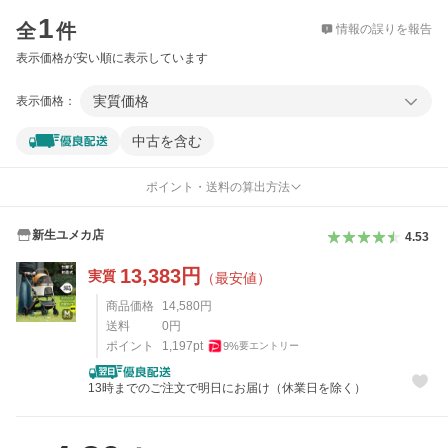
価格比較
1
全
件
情報の誤りを報告
表示価格が安い順に表示しています
実質価格
表示価格：
中古を含む
ポイント・送料の算出方法
新生ユメカ店
4.53
13,383
円
実質
（最安値）
商品価格
14,580
円
送料
0
円
ポイント
1,197
pt
9
%
要エントリー
13時までのご注文で明日にお届け（休業日を除く）
レビュー