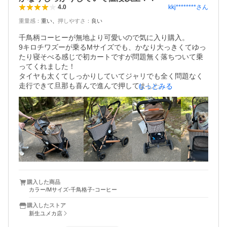
kkj********
さん
4.0
重量感
：
重い
押しやすさ
：
良い
千鳥柄コーヒーが無地より可愛いので気に入り購入。

9キロチワズーが乗るMサイズでも、かなり大っきくてゆっ
たり寝そべる感じで初カートですが問題無く落ちついて乗
ってくれました！

タイヤも太くてしっかりしていてジャリでも全く問題なく
走行できて旦那も喜んで進んで押してました。

もっとみる
かなり、大っきいので軽自動車にトランクに立ててのせ
て、キャリー部分は後部座席に乗せました。

これで旅行も楽に移動できそうです！
購入した商品
カラー/Mサイズ-千鳥格子-コーヒー
購入したストア
新生ユメカ店