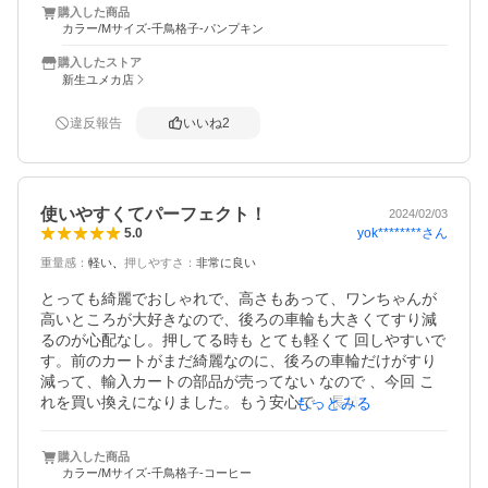
購入した商品
カラー/Mサイズ-千鳥格子-パンプキン
購入したストア
新生ユメカ店
違反報告
いいね
2
使いやすくてパーフェクト！
2024/02/03
yok********
さん
5.0
重量感
：
軽い
押しやすさ
：
非常に良い
とっても綺麗でおしゃれで、高さもあって、ワンちゃんが
高いところが大好きなので、後ろの車輪も大きくてすり減
るのが心配なし。押してる時も とても軽くて 回しやすいで
す。前のカートがまだ綺麗なのに、後ろの車輪だけがすり
減って、輸入カートの部品が売ってない なので 、今回 こ
れを買い換えになりました。もう安心で、長持ちしそうで
もっとみる
す 。とっても満足してます。
購入した商品
カラー/Mサイズ-千鳥格子-コーヒー