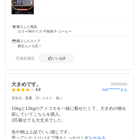
外せばキャリーバックとしても使えるしと思って思い切っ
て購入！！！

Sサイズがあるといいなぁ。と思いました。

購入した商品
カラー/Mサイズ-千鳥格子-コーヒー
約4kgぐらいですが、おすわりした時バスケットの4分の1
～半分くらいの使用面積です。

購入したストア
バスケット自体は広いのでわんちゃんがくつろげるスペー
新生ユメカ店
スはありました。

1～2kgぐらいのわんちゃんにはかなり大きいです。

違反報告
いいね
8
そのため中型犬や多頭飼いの方にオススメです。

私(149cm)で胸のあたりぐらいの高さに持ち手部分がくる
感じです。

大きめです。
2025/02/02
カート自体少し畳みにくく、軽自動車に詰んだ時、結構場
nai********
さん
4.0
所を取られます。

重量感
：
普通
押しやすさ
：
良い
犬種:ポメラニアン×マルチーズ mix

10kgと12kgのアメコカを一緒に載せたくて、大きめの物を
体重:3.8kg
探していてこちらを購入。

2匹載せても大丈夫でした。

色や柄は上品でいい感じです。

思っていたよりパイプ等もしっかりしていて、大きく感じ
もっとみる