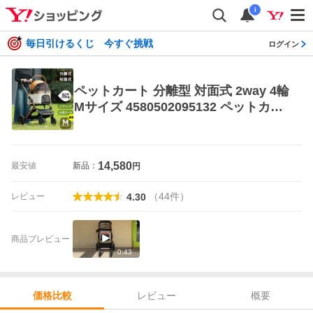
i
毎日引けるくじ 今すぐ挑戦
ログイン
ペットカート 分離型 対面式 2way 4輪
Mサイズ 4580502095132 ペットカー
ト
14,580
最安値
新品：
円
（
44
件
）
レビュー
4.30
商品プレビュー
0:43
レビュー
概要
価格比較