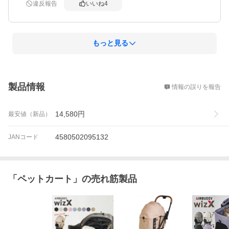
違反報告
いいね
4
もっと見る
概要
製品情報
情報の誤りを報告
14,580
円
最安値（新品）
4580502095132
JANコード
「
ペットカート
」の売れ筋製品