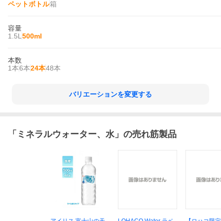
ペットボトル
箱
容量
1.5L
500ml
本数
1本
6本
24本
48本
バリエーションを変更する
「
ミネラルウォーター、水
」の売れ筋製品