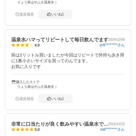
りょう泉はやぶさ温泉水
違反報告
いいね
1
温泉水ハマってリピートして毎日飲んでます
2024/12/06
yok********
さん
4.0
前は2リットル買いましたが今回はリピートで外持ち歩き用
に1番小さいサイズを買ってのんでます。

お気に入りです
購入したストア
りょう泉はやぶさ温泉水
違反報告
いいね
1
非常に口当たりが良く飲みやすい温泉水で…
2021/12/12
sat********
さん
5.0