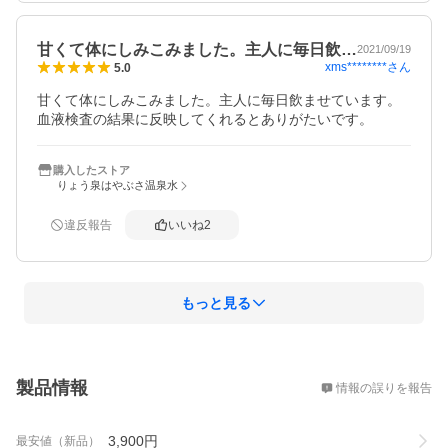
甘くて体にしみこみました。主人に毎日飲…
2021/09/19
xms********
さん
5.0
甘くて体にしみこみました。主人に毎日飲ませています。
血液検査の結果に反映してくれるとありがたいです。
購入したストア
りょう泉はやぶさ温泉水
違反報告
いいね
2
もっと見る
概要
製品情報
情報の誤りを報告
3,900
円
最安値（新品）