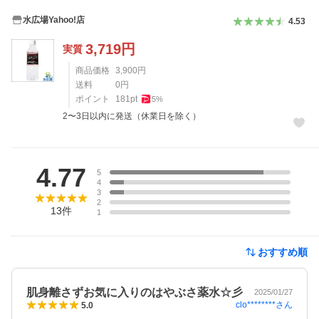
水広場Yahoo!店
4.53
3,719
円
実質
商品価格
3,900
円
送料
0
円
ポイント
181
pt
5
%
2〜3日以内に発送（休業日を除く）
レビュー
4.77
5
4
3
2
13
件
1
おすすめ順
肌身離さずお気に入りのはやぶさ薬水☆彡
2025/01/27
clo********
さん
5.0