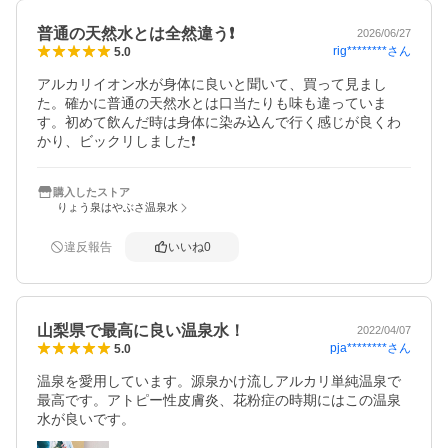
普通の天然水とは全然違う❗
2026/06/27
rig********
さん
5.0
アルカリイオン水が身体に良いと聞いて、買って見まし
た。確かに普通の天然水とは口当たりも味も違っていま
す。初めて飲んだ時は身体に染み込んで行く感じが良くわ
かり、ビックリしました❗
購入したストア
りょう泉はやぶさ温泉水
違反報告
いいね
0
山梨県で最高に良い温泉水！
2022/04/07
pja********
さん
5.0
温泉を愛用しています。源泉かけ流しアルカリ単純温泉で
最高です。アトピー性皮膚炎、花粉症の時期にはこの温泉
水が良いです。