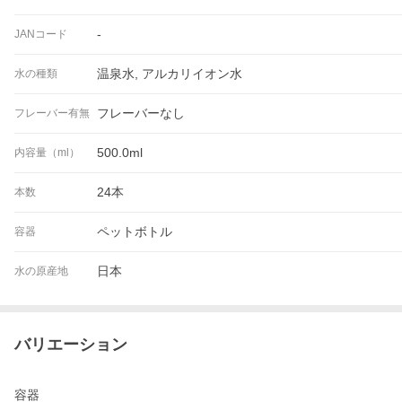
-
JANコード
温泉水, アルカリイオン水
水の種類
フレーバーなし
フレーバー有無
500.0ml
内容量（ml）
24本
本数
ペットボトル
容器
日本
水の原産地
バリエーション
容器