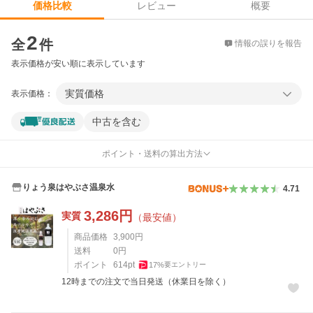
レビュー
概要
価格比較
価格比較
2
全
件
情報の誤りを報告
表示価格が安い順に表示しています
実質価格
表示価格：
中古を含む
ポイント・送料の算出方法
りょう泉はやぶさ温泉水
4.71
3,286
円
実質
（最安値）
商品価格
3,900
円
送料
0
円
ポイント
614
pt
17
%
要エントリー
12時までの注文で当日発送（休業日を除く）