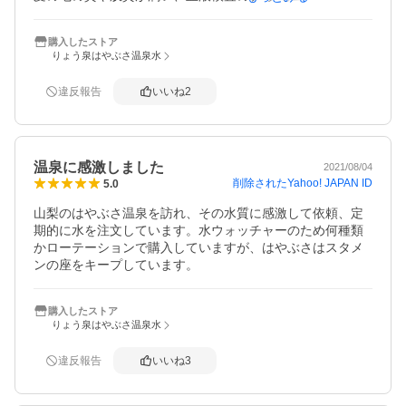
す。

飲みやすく続けて飲みたい温泉水なので、また近いうちに
購入したストア
再購入したいと思います。
りょう泉はやぶさ温泉水
違反報告
いいね
2
温泉に感激しました
2021/08/04
削除されたYahoo! JAPAN ID
5.0
山梨のはやぶさ温泉を訪れ、その水質に感激して依頼、定
期的に水を注文しています。水ウォッチャーのため何種類
かローテーションで購入していますが、はやぶさはスタメ
ンの座をキープしています。
購入したストア
りょう泉はやぶさ温泉水
違反報告
いいね
3