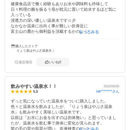
健康食品店で働く経験もありお水や調味料も吟味して

日々料理の腕を振るう母が枕元に置いて給水するほど気に
入っている

浸透力の深い優しい温泉水です☆彡

なかなか温泉に出向く事が難しい折身近に

富士山の麓から御利益を頂戴するかのような

もっとみる
嬉しい気分を届けて頂きまして感謝します♪

源泉地の新鮮なお野菜やお料理に魅了されまして

購入したストア
いつか訪れる事を夢見ております(*'▽')('◇')ゞ(*^-^*)

りょう泉はやぶさ温泉水
テレ東の情報番組で『はやぶささん』を知りましてOBとし
違反報告
いいね
0
ては

温泉通な素晴らしいご紹介にありがたい思いです。

(祝☆開局60周年)
飲みやすい温泉水！！
2025/06/05
ixk********
さん
5.0
ずっと気になっていた温泉水をついに購入しました。

色々と温泉水を飲みましたが、『りょう泉はやぶさ温泉
水』も飲みやすく美味しい温泉水です。

以前は『お水にお金を出すのは勿体無い』と思っていまし
たが、温泉水を飲む事で身体に変化が見られます。

髪の毛の質や肌質が潤い、血液検査のデ-タも正常範囲内で
もっとみる