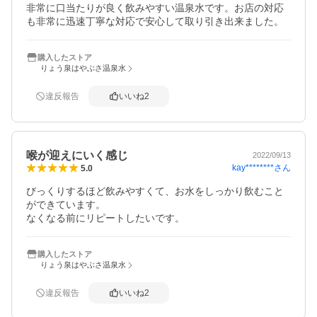
非常に口当たりが良く飲みやすい温泉水です。お店の対応
も非常に迅速丁寧な対応で安心して取り引き出来ました。
購入したストア
りょう泉はやぶさ温泉水
違反報告
いいね
2
喉が迎えにいく感じ
2022/09/13
kay********
さん
5.0
びっくりするほど飲みやすくて、お水をしっかり飲むこと
ができています。

なくなる前にリピートしたいです。
購入したストア
りょう泉はやぶさ温泉水
違反報告
いいね
2