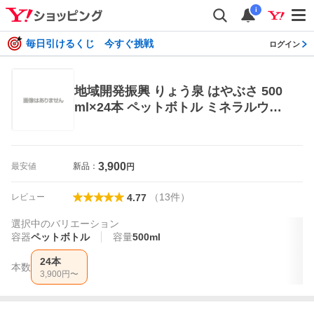
i
毎日引けるくじ 今すぐ挑戦
ログイン
地域開発振興 りょう泉 はやぶさ 500
ml×24本 ペットボトル ミネラルウォ
ーター、水
3,900
最安値
新品：
円
（
13
件
）
レビュー
4.77
選択中のバリエーション
容器
ペットボトル
容量
500ml
24本
本数
3,900
円〜