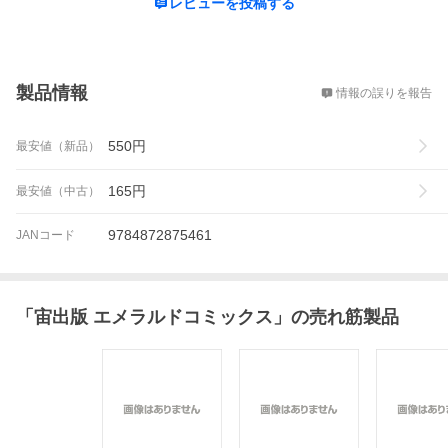
レビューを投稿する
概要
製品情報
情報の誤りを報告
550
円
最安値（新品）
165
円
最安値（中古）
9784872875461
JANコード
「
宙出版 エメラルドコミックス
」の売れ筋製品