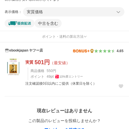
実質価格
表示価格：
中古を含む
ポイント・送料の算出方法
ebookjapan ヤフー店
4.65
501
円
実質
（最安値）
商品価格
550
円
ポイント
49
pt
10
%
要エントリー
注文確認後0日以内にご提供（休業日を除く）
レビュー
現在レビューはありません
この製品のレビューを投稿しませんか？