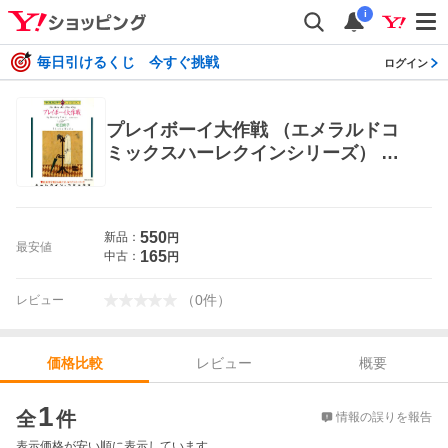
i
毎日引けるくじ 今すぐ挑戦
ログイン
プレイボーイ大作戦 （エメラルドコ
ミックスハーレクインシリーズ） 和
田 育子 宙出版 エメラルドコミック
ス
550
新品：
円
最安値
165
中古：
円
（
0
件
）
レビュー
レビュー
概要
価格比較
価格比較
1
全
件
情報の誤りを報告
表示価格が安い順に表示しています