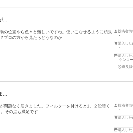
が…
投稿者情
陽の位置やら色々と難しいですね。使いこなせるように頑張
-
？プロの方から見たらどうなのか
購入した
-
購入した
ケンコー
違反報
ま…
投稿者情
が問題なく届きました。フィルターを付けると1、２段暗く
-
た。その点も満足です
購入した
-
購入した