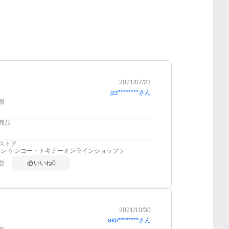
2021/07/23
jzz********
さん
報
商品
ストア
ン ケンコー・トキナーオンラインショップ
告
いいね
0
2021/10/30
akb********
さん