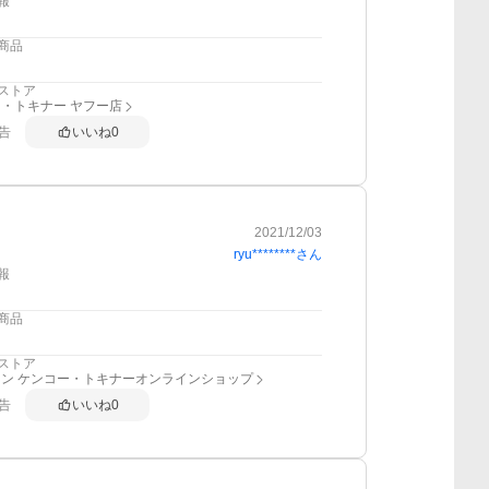
報
商品
ストア
・トキナー ヤフー店
告
いいね
0
2021/12/03
ryu********
さん
報
商品
ストア
ン ケンコー・トキナーオンラインショップ
告
いいね
0