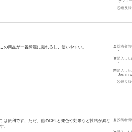
ケンコー
違反報
投稿者情
この商品が一番綺麗に撮れるし、使いやすい。

-
購入した
-
購入した
Joshin 
違反報
投稿者情
こは便利です。ただ、他のCPLと発色や効果など性格が異な
-
す。