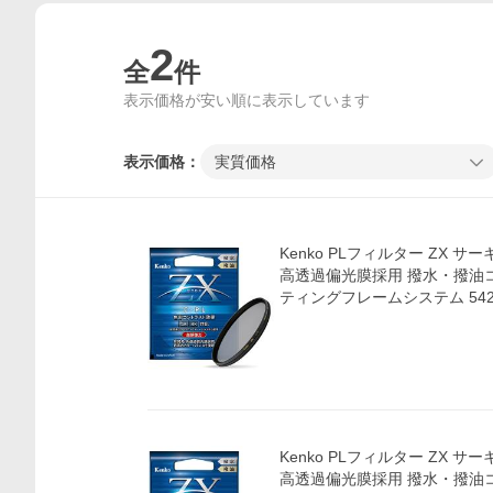
2
全
件
表示価格が安い順に表示しています
表示価格：
実質価格
Kenko PLフィルター ZX サー
高透過偏光膜採用 撥水・撥油
ティングフレームシステム 542
価格比較
Kenko PLフィルター ZX サー
高透過偏光膜採用 撥水・撥油