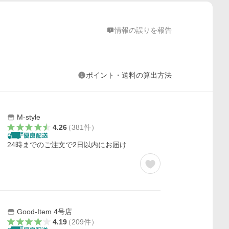
情報の誤りを報告
ポイント・送料の算出方法
M-style
4.26
（
381
件
）
24時までのご注文で2日以内にお届け
Good-Item 4号店
4.19
（
209
件
）