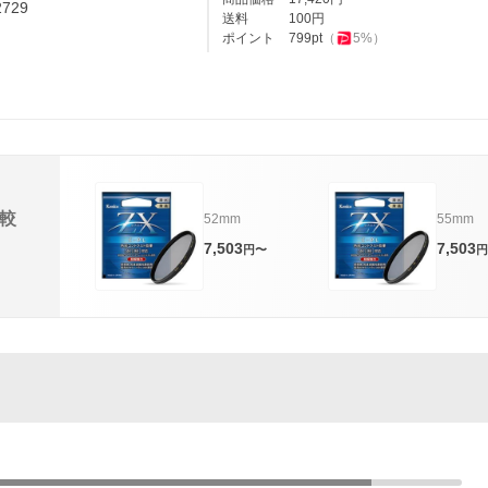
729
送料
100
円
ポイント
799
pt
（
5
%）
較
52mm
55mm
7,503
7,503
円〜
円