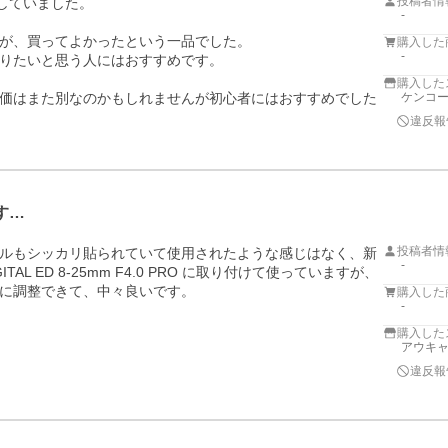
投稿者情
していました。

-
が、買ってよかったという一品でした。

購入した
-
りたいと思う人にはおすすめです。

購入した
価はまた別なのかもしれませんが初心者にはおすすめでした
ケンコー
違反報
す…
投稿者情
ルもシッカリ貼られていて使用されたような感じはなく、新
-
AL ED 8-25mm F4.0 PRO に取り付けて使っていますが、
に調整できて、中々良いです。 
購入した
-
購入した
アウキャ
違反報