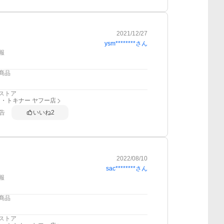
2021/12/27
ysm********
さん
報
商品
ストア
・トキナー ヤフー店
告
いいね
2
2022/08/10
sac********
さん
報
商品
ストア