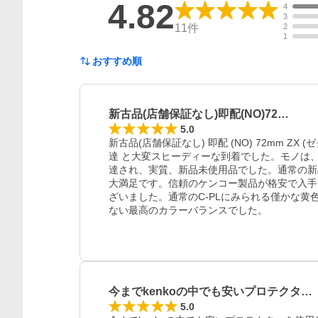
4.82
4
3
11
件
2
1
おすすめ順
新古品(店舗保証なし)即配(NO)72…
5.0
新古品(店舗保証なし) 即配 (NO) 72mm Z
達 と大変スヒーディーな到着でした。モノは、
達され、実質、新品未使用品でした。通常の新
大満足です。信頼のケンコー製品が格安で入手
ざいました。通常のC-PLにみられる僅かな
ない最高のカラーバランスでした。
今までkenkoの中でも安いプロテクタ…
5.0