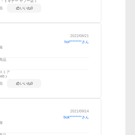
・トキナー ヤフー店
告
いいね
0
2022/08/21
hol********
さん
報
商品
ストア
web
告
いいね
0
2021/09/14
buk********
さん
報