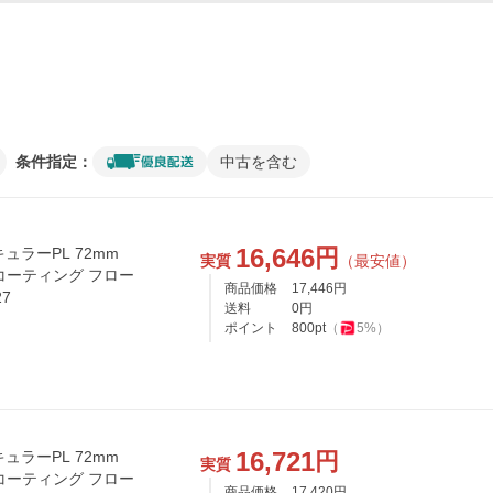
条件指定：
中古を含む
16,646
円
キュラーPL 72mm
実質
（最安値）
コーティング フロー
商品価格
17,446
円
7
送料
0
円
ポイント
800
pt
（
5
%）
16,721
円
キュラーPL 72mm
実質
コーティング フロー
商品価格
17,420
円