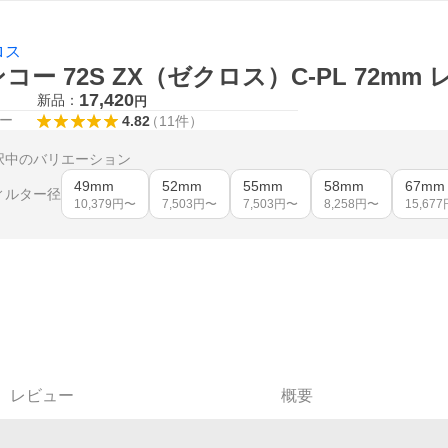
ロス
コー 72S ZX（ゼクロス）C-PL 72m
17,420
新品：
円
ー
4.82
（
11
件
）
択中のバリエーション
49mm
52mm
55mm
58mm
67mm
ィルター径
10,379
円〜
7,503
円〜
7,503
円〜
8,258
円〜
15,677
レビュー
概要