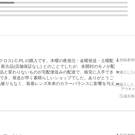
投稿者情
X (ゼクロス) C-PL の購入です。木曜の夜発注・金曜発送・土曜配
-
新古品(店舗保証なし) とのことでしたが、未開封のモノが配
品と変わりないものが宅配便並みの配達で、格安に入手でき
購入した
-
でき、発送が早く素晴らしいショップでした。ありがとうご
黄色被りもなく、装着レンズ本来のカラーバランスに影響を与え
購入した
アウキャ
違反報