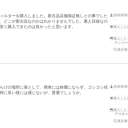
投稿者情
ィルターを購入しました。新古品店舗保証無しとの事でした
-
、どこが新古品なのかはわかりませんでした。素人目線なの
安く購入できたのは良かったと思います。
購入した
-
購入した
ケンコー
違反報
投稿者情
らけの場所に落として、簡単には綺麗にならず、ゴシゴシ拭
-
特に良い様には感じないが、普通でしょうか。
購入した
-
購入した
アウキャ
違反報