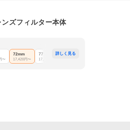
m レンズフィルター本体
詳しく見る
72mm
77mm
82mm
86mm
95mm
円〜
17,420
円〜
17,043
円〜
12,800
円〜
26,073
円〜
40,559
円