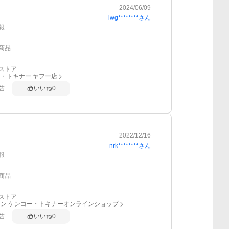
2024/06/09
iwg********
さん
報
商品
ストア
・トキナー ヤフー店
告
いいね
0
2022/12/16
nrk********
さん
報
商品
ストア
ン ケンコー・トキナーオンラインショップ
告
いいね
0