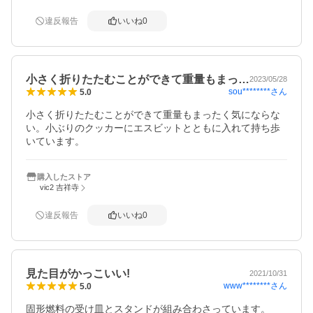
違反報告
いいね
0
小さく折りたたむことができて重量もまっ…
2023/05/28
sou********
さん
5.0
小さく折りたたむことができて重量もまったく気にならな
い。小ぶりのクッカーにエスビットとともに入れて持ち歩
いています。
購入したストア
vic2 吉祥寺
違反報告
いいね
0
見た目がかっこいい!
2021/10/31
www********
さん
5.0
固形燃料の受け皿とスタンドが組み合わさっています。
