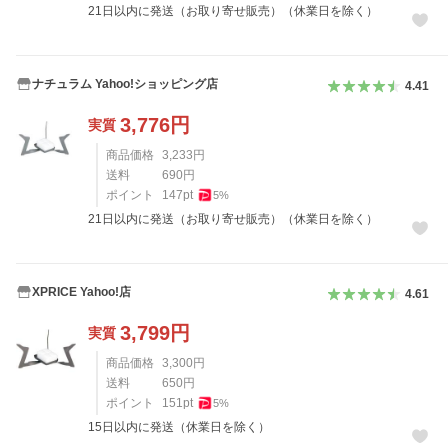
21日以内に発送（お取り寄せ販売）（休業日を除く）
ナチュラム Yahoo!ショッピング店
4.41
3,776
円
実質
商品価格
3,233
円
送料
690
円
ポイント
147
pt
5
%
21日以内に発送（お取り寄せ販売）（休業日を除く）
XPRICE Yahoo!店
4.61
3,799
円
実質
商品価格
3,300
円
送料
650
円
ポイント
151
pt
5
%
15日以内に発送（休業日を除く）