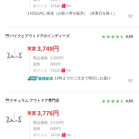
ポイント
151
pt
5
%
13日以内に発送（お取り寄せ販売）（休業日を除く）
バイクとアウトドアのインディーズ
4.69
3,749
円
実質
商品価格
3,300
円
送料
660
円
ポイント
211
pt
7
%
12時までのご注文で明日にお届け
ナチュラム アウトドア専門店
4.65
3,776
円
実質
商品価格
3,233
円
送料
690
円
ポイント
147
pt
5
%