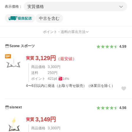
実質価格
表示価格：
中古を含む
ポイント・送料の算出方法
Szone スポーツ
4.59
3,129
円
実質
（最安値）
商品価格
3,300
円
送料
250
円
ポイント
421
pt
14
%
4〜6日以内に発送（お取り寄せ販売）（休業日を除く）
sisnext
4.56
3,149
円
実質
商品価格
3,300
円