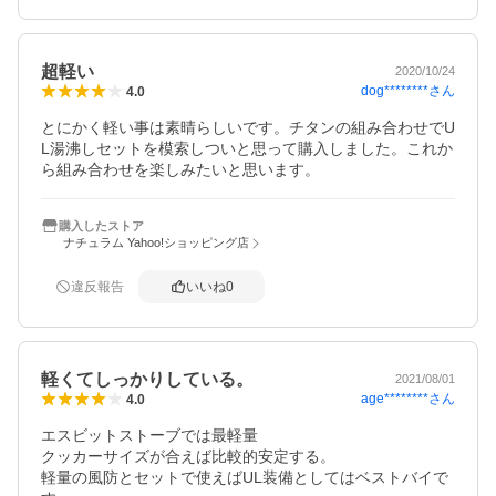
超軽い
2020/10/24
dog********
さん
4.0
とにかく軽い事は素晴らしいです。チタンの組み合わせでU
L湯沸しセットを模索しついと思って購入しました。これか
ら組み合わせを楽しみたいと思います。
購入したストア
ナチュラム Yahoo!ショッピング店
違反報告
いいね
0
軽くてしっかりしている。
2021/08/01
age********
さん
4.0
エスビットストーブでは最軽量

クッカーサイズが合えば比較的安定する。

軽量の風防とセットで使えばUL装備としてはベストバイで