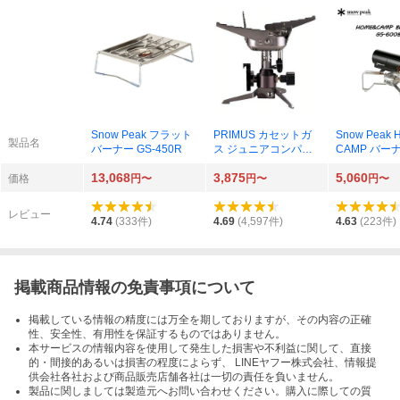
Snow Peak フラット
PRIMUS カセットガ
Snow Peak
製品名
バーナー GS-450R
ス ジュニアコンパク
CAMP バーナ
トバーナー CB-JCB
00BK（ブラ
13,068
3,875
5,060
価格
円〜
円〜
円〜
レビュー
4.74
(
333
件)
4.69
(
4,597
件)
4.63
(
223
件)
掲載商品情報の免責事項について
掲載している情報の精度には万全を期しておりますが、その内容の正確
性、安全性、有用性を保証するものではありません。
本サービスの情報内容を使用して発生した損害や不利益に関して、直接
的・間接的あるいは損害の程度によらず、 LINEヤフー株式会社、情報提
供会社各社および商品販売店舗各社は一切の責任を負いません。
製品に関しましては製造元へお問い合わせください。購入に際しての質