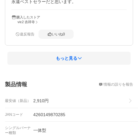
永遠ベストセラーだと思います。
購入したストア
vic2 吉祥寺
違反報告
いいね
0
もっと見る
概要
製品情報
情報の誤りを報告
2,910
円
最安値（新品）
4260149870285
JANコード
シングルバーナ
一体型
ー種類