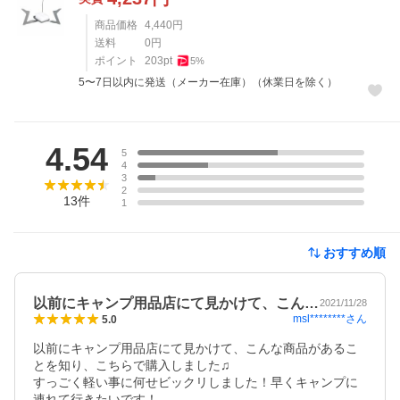
商品価格
4,440
円
送料
0
円
ポイント
203
pt
5
%
5〜7日以内に発送（メーカー在庫）（休業日を除く）
レビュー
4.54
5
4
3
2
13
件
1
おすすめ順
以前にキャンプ用品店にて見かけて、こん…
2021/11/28
msl********
さん
5.0
以前にキャンプ用品店にて見かけて、こんな商品があるこ
とを知り、こちらで購入しました♫

すっごく軽い事に何せビックリしました！早くキャンプに
連れて行きたいです！