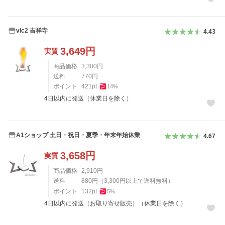
vic2 吉祥寺
4.43
3,649
円
実質
商品価格
3,300
円
送料
770
円
ポイント
421
pt
14
%
4日以内に発送（休業日を除く）
A1ショップ 土日・祝日・夏季・年末年始休業
4.67
3,658
円
実質
商品価格
2,910
円
送料
880
円
（
3,300
円以上で送料無料）
ポイント
132
pt
5
%
4日以内に発送（お取り寄せ販売）（休業日を除く）