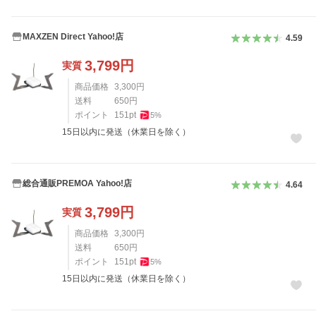
MAXZEN Direct Yahoo!店
4.59
3,799
円
実質
商品価格
3,300
円
送料
650
円
ポイント
151
pt
5
%
15日以内に発送（休業日を除く）
総合通販PREMOA Yahoo!店
4.64
3,799
円
実質
商品価格
3,300
円
送料
650
円
ポイント
151
pt
5
%
15日以内に発送（休業日を除く）