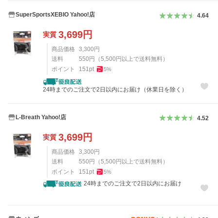
SuperSportsXEBIO Yahoo!店
4.64
3,699
円
実質
商品価格
3,300
円
送料
550
円
（
5,500
円以上で送料無料）
ポイント
151
pt
5
%
24時までのご注文で2日以内にお届け（休業日を除く）
L-Breath Yahoo!店
4.52
3,699
円
実質
商品価格
3,300
円
送料
550
円
（
5,500
円以上で送料無料）
ポイント
151
pt
5
%
24時までのご注文で2日以内にお届け