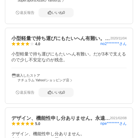
SuperSportsXEBIO Yahoo!店
違反報告
いいね
0
小型軽量で持ち運びにもたいへん有難い。…
2020/11/04
no2********
さん
4.0
小型軽量で持ち運びにもたいへん有難い。だが3本で支える
ので少し不安定なのが残念。
購入したストア
ナチュラム Yahoo!ショッピング店
違反報告
いいね
0
デザイン、機能性申し分ありません。永遠…
2021/02/08
npe********
さん
5.0
デザイン、機能性申し分ありません。
