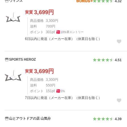
ウィンズ
4.32
3,699
円
実質
商品価格
3,300
円
送料
700
円
ポイント
301
pt
10
%
要エントリー
6日以内に発送（メーカー在庫）（休業日を除く）
SPORTS HEROZ
4.51
3,699
円
実質
商品価格
3,300
円
送料
550
円
ポイント
151
pt
5
%
7日以内に発送（メーカー在庫）（休業日を除く）
山とアウトドアの店 山気分
4.39