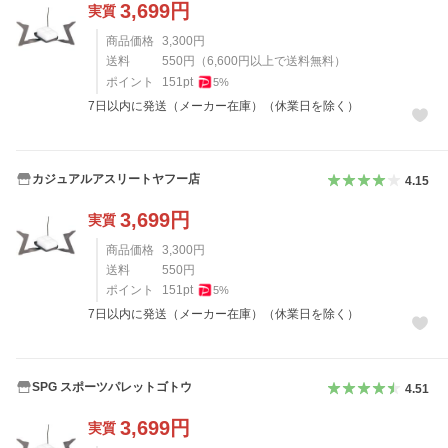
3,699
円
実質
商品価格
3,300
円
送料
550
円
（
6,600
円以上で送料無料）
ポイント
151
pt
5
%
7日以内に発送（メーカー在庫）（休業日を除く）
カジュアルアスリートヤフー店
4.15
3,699
円
実質
商品価格
3,300
円
送料
550
円
ポイント
151
pt
5
%
7日以内に発送（メーカー在庫）（休業日を除く）
SPG スポーツパレットゴトウ
4.51
3,699
円
実質