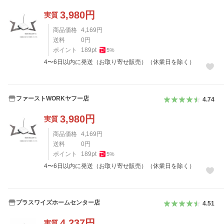
3,980
円
実質
商品価格
4,169
円
送料
0
円
ポイント
189
pt
5
%
4〜6日以内に発送（お取り寄せ販売）（休業日を除く）
ファーストWORKヤフー店
4.74
3,980
円
実質
商品価格
4,169
円
送料
0
円
ポイント
189
pt
5
%
4〜6日以内に発送（お取り寄せ販売）（休業日を除く）
プラスワイズホームセンター店
4.51
4,237
円
実質