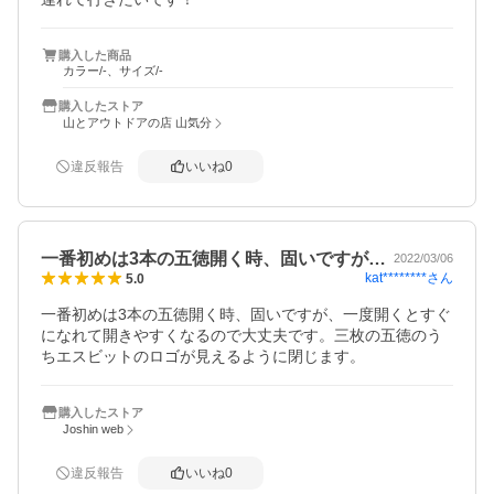
購入した商品
カラー/-、サイズ/-
購入したストア
山とアウトドアの店 山気分
違反報告
いいね
0
一番初めは3本の五徳開く時、固いですが…
2022/03/06
kat********
さん
5.0
一番初めは3本の五徳開く時、固いですが、一度開くとすぐ
になれて開きやすくなるので大丈夫です。三枚の五徳のう
ちエスビットのロゴが見えるように閉じます。
購入したストア
Joshin web
違反報告
いいね
0