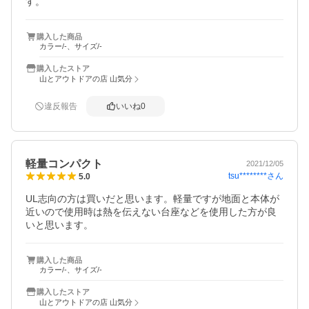
す。
購入した商品
カラー/-、サイズ/-
購入したストア
山とアウトドアの店 山気分
違反報告
いいね
0
軽量コンパクト
2021/12/05
tsu********
さん
5.0
UL志向の方は買いだと思います。軽量ですが地面と本体が
近いので使用時は熱を伝えない台座などを使用した方が良
いと思います。
購入した商品
カラー/-、サイズ/-
購入したストア
山とアウトドアの店 山気分