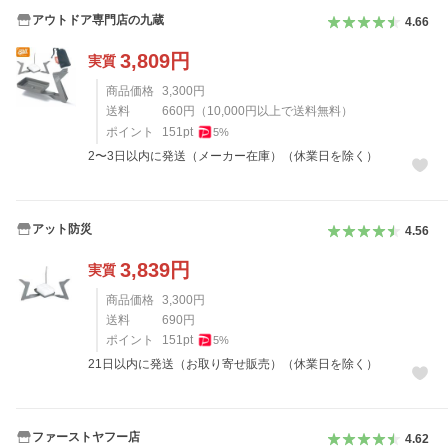
アウトドア専門店の九蔵
4.66
3,809
円
実質
商品価格
3,300
円
送料
660
円
（
10,000
円以上で送料無料）
ポイント
151
pt
5
%
2〜3日以内に発送（メーカー在庫）（休業日を除く）
アット防災
4.56
3,839
円
実質
商品価格
3,300
円
送料
690
円
ポイント
151
pt
5
%
21日以内に発送（お取り寄せ販売）（休業日を除く）
ファーストヤフー店
4.62