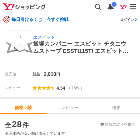
i
毎日引けるくじ 今すぐ挑戦
ログイン
エスビット
飯塚カンパニー エスビット チタニウ
ムストーブ ESSTI115TI エスビット
アウトドア シングルバーナーコンロ
2,910
最安値
新品：
円
（
13
件
）
レビュー
4.54
レビュー
概要
価格比較
価格比較
28
全
件
情報の誤りを報告
表示価格が安い順に表示しています