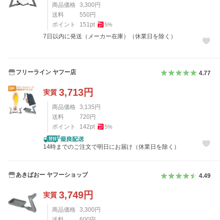
商品価格
3,300
円
送料
550
円
ポイント
151
pt
5
%
7日以内に発送（メーカー在庫）（休業日を除く）
フリーライン ヤフー店
4.77
3,713
円
実質
商品価格
3,135
円
送料
720
円
ポイント
142
pt
5
%
14時までのご注文で明日にお届け（休業日を除く）
あきばおー ヤフーショップ
4.49
3,749
円
実質
商品価格
3,300
円
送料
600
円