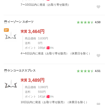
7〜10日以内に発送（お取り寄せ販売）
イーゾーン スポーツ
4.50
3,464
円
実質
商品価格
3,630
円
送料
0
円
ポイント
166
pt
5
%
4〜6日以内に発送（お取り寄せ販売）（休業日を除く）
ケンコーエクスプレス
4.51
3,489
円
実質
商品価格
3,080
円
送料
550
円
ポイント
141
pt
5
%
10日以内に発送（お取り寄せ販売）（休業日を除く）