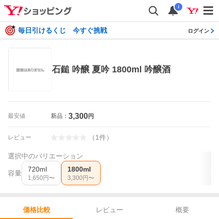
i
毎日引けるくじ 今すぐ挑戦
ログイン
石鎚 吟醸 夏吟 1800ml 吟醸酒
3,300
最安値
新品：
円
（
1
件
）
レビュー
選択中のバリエーション
720ml
1800ml
容量
1,650
円〜
3,300
円〜
レビュー
概要
価格比較