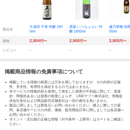
久保田 千寿 吟醸 180
黒龍 いっちょらい 吟
越乃寒梅 別撰
製品名
0ml
醸 1800ml
00ml
2,904
2,900
2,805
価格
円〜
円〜
円〜
-
-
-
レビュー
掲載商品情報の免責事項について
掲載している情報の精度には万全を期しておりますが、その内容の正確
性、安全性、有用性を保証するものではありません。
本サービスの情報内容を使用して発生した損害や不利益に関して、直接
的・間接的あるいは損害の程度によらず、 LINEヤフー株式会社、情報提
供会社各社および商品販売店舗各社は一切の責任を負いません。
製品に関しましては製造元へお問い合わせください。購入に際しての質
問、各店舗サービスの内容、価格、販売開始日等に関しましては各店舗へ
お問い合わせください。
ポイント・支払額の正確な情報（付与条件・上限等）はカートをご確認く
ださい。