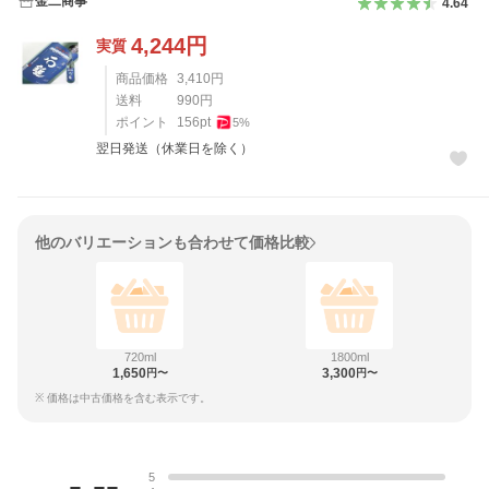
金二商事
4.64
4,244
円
実質
商品価格
3,410
円
送料
990
円
ポイント
156
pt
5
%
翌日発送（休業日を除く）
他のバリエーションも合わせて価格比較
720ml
1800ml
1,650
3,300
円〜
円〜
※ 価格は中古価格を含む表示です。
レビュー
-.--
5