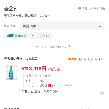
価格比較
2
全
件
情報の誤りを報告
表示価格が安い順に表示しています
実質価格
表示価格：
中古を含む
ポイント・送料の算出方法
愛媛の酒屋 のま酒店
4.80
3,916
円
実質
（最安値）
商品価格
3,300
円
送料
767
円
ポイント
151
pt
5
%
エントリー済み
5日以内に発送（休業日を除く）