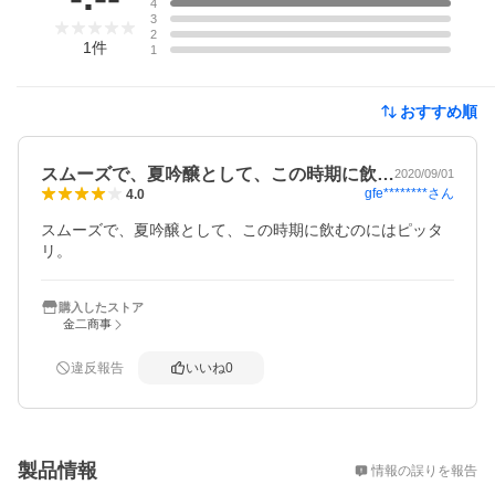
4
3
2
1
件
1
おすすめ順
スムーズで、夏吟醸として、この時期に飲…
2020/09/01
gfe********
さん
4.0
スムーズで、夏吟醸として、この時期に飲むのにはピッタ
リ。
購入したストア
金二商事
違反報告
いいね
0
概要
製品情報
情報の誤りを報告