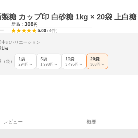
製糖 カップ印 白砂糖 1kg × 20袋 上白糖
308
新品：
円
ー
5.00
（
4
件
）
択中のバリエーション
量
1㎏
1袋
5袋
10袋
20袋
量（袋）
294
円〜
1,998
円〜
3,495
円〜
308
円〜
レビュー
概要