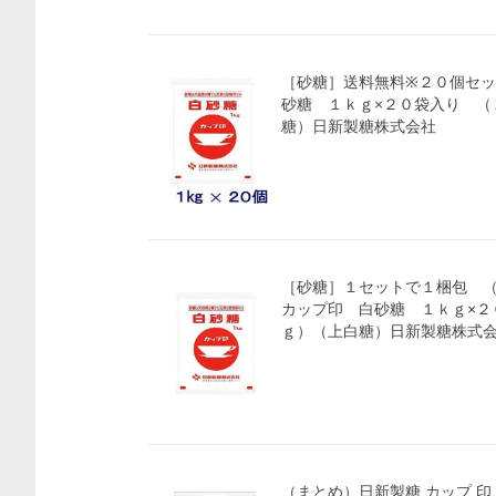
［砂糖］送料無料※２０個セ
砂糖 １ｋｇ×２０袋入り （
糖）日新製糖株式会社
［砂糖］１セットで１梱包 
カップ印 白砂糖 １ｋｇ×２
ｇ）（上白糖）日新製糖株式
（まとめ）日新製糖 カップ 印