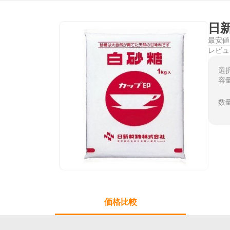
日新
最安値
レビュ
選
容
数
価格比較