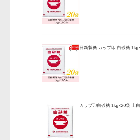
日新製糖 カップ印 白砂糖 1kg
カップ印白