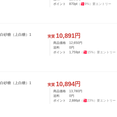
ポイント
870
pt
（
9
%）
要エントリー
10,891
円
 白砂糖（上白糖）1
実質
商品価格
12,650
円
送料
0
円
ポイント
1,759
pt
（
15
%）
要エントリー
10,894
円
 白砂糖（上白糖）1
実質
商品価格
13,780
円
送料
0
円
ポイント
2,886
pt
（
23
%）
要エントリー