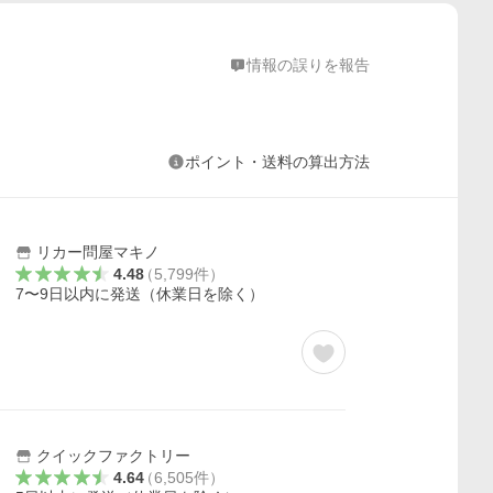
情報の誤りを報告
ポイント・送料の算出方法
リカー問屋マキノ
4.48
（
5,799
件
）
7〜9日以内に発送（休業日を除く）
クイックファクトリー
4.64
（
6,505
件
）