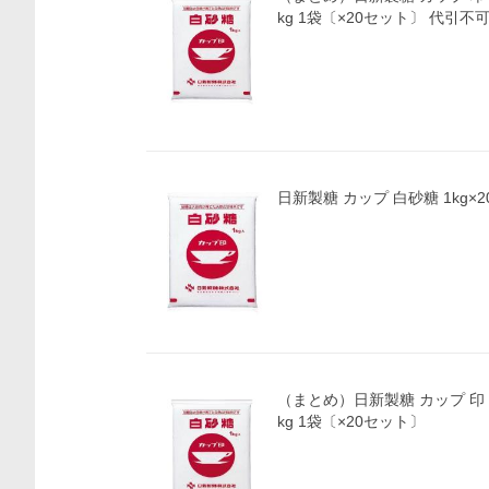
kg 1袋〔×20セット〕 代引不
日新製糖 カップ 白砂糖 1kg×2
（まとめ）日新製糖 カップ 印
kg 1袋〔×20セット〕