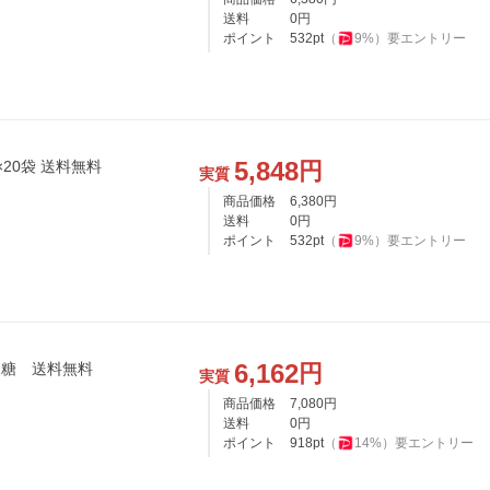
送料
0
円
ポイント
532
pt
（
9
%）
要エントリー
5,848
円
×20袋 送料無料
実質
商品価格
6,380
円
送料
0
円
ポイント
532
pt
（
9
%）
要エントリー
6,162
円
砂糖 1kg×20袋 上白糖 送料無料
実質
商品価格
7,080
円
送料
0
円
ポイント
918
pt
（
14
%）
要エントリー