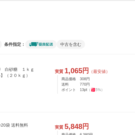
条件指定：
中古を含む
1,065
円
印 白砂糖 １ｋｇ
実質
（最安値）
い】（２０ｋｇ）
商品価格
308
円
送料
770
円
ポイント
13
pt
（
5
%）
5,848
円
×20袋 送料無料
実質
商品価格
6,380
円