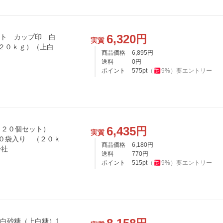
6,320
円
ット カップ印 白
実質
２０ｋｇ）（上白
商品価格
6,895
円
送料
0
円
ポイント
575
pt
（
9
%）
要エントリー
6,435
円
（２０個セット）
実質
０袋入り （２０ｋ
商品価格
6,180
円
会社
送料
770
円
ポイント
515
pt
（
9
%）
要エントリー
 白砂糖（上白糖）1