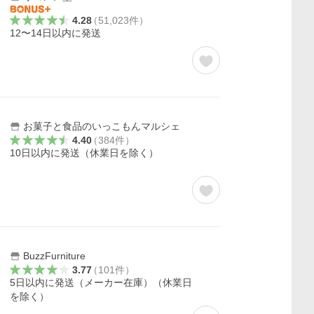
4.28
（
51,023
件
）
12〜14日以内に発送
お菓子と食品のいっこもんマルシェ
4.40
（
384
件
）
10日以内に発送（休業日を除く）
BuzzFurniture
3.77
（
101
件
）
5日以内に発送（メーカー在庫）（休業日
を除く）