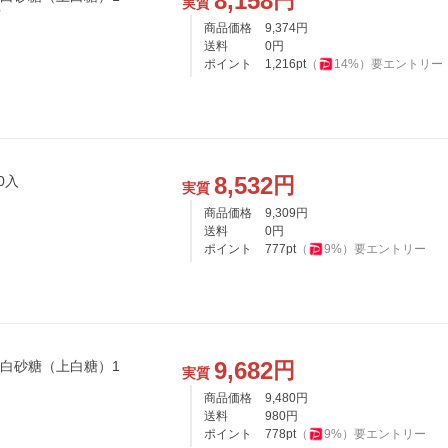
8,158
円
実質
可
商品価格
9,374
円
送料
0
円
ポイント
1,216
pt
（
14
%）
要エントリー
8,532
円
0入
実質
商品価格
9,309
円
送料
0
円
ポイント
777
pt
（
9
%）
要エントリー
9,682
円
 白砂糖（上白糖）1
実質
商品価格
9,480
円
送料
980
円
ポイント
778
pt
（
9
%）
要エントリー