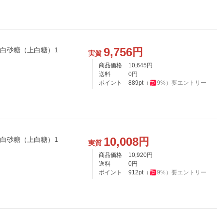
9,756
円
 白砂糖（上白糖）1
実質
商品価格
10,645
円
送料
0
円
ポイント
889
pt
（
9
%）
要エントリー
10,008
円
 白砂糖（上白糖）1
実質
商品価格
10,920
円
送料
0
円
ポイント
912
pt
（
9
%）
要エントリー