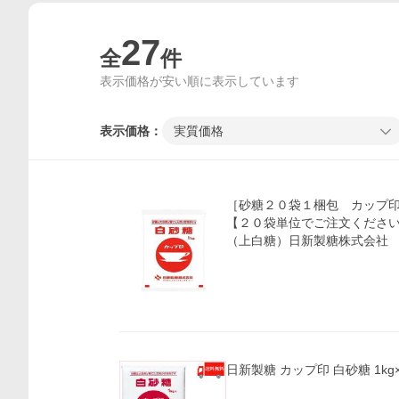
27
全
件
表示価格が安い順に表示しています
表示価格：
実質価格
［砂糖２０袋１梱包 カップ
【２０袋単位でご注文くださ
（上白糖）日新製糖株式会社
日新製糖 カップ印 白砂糖 1kg