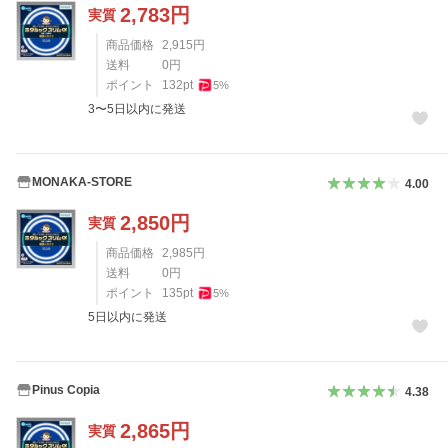
2,783
円
実質
商品価格
2,915
円
送料
0
円
ポイント
132
pt
5
%
3〜5日以内に発送
MONAKA-STORE
4.00
2,850
円
実質
商品価格
2,985
円
送料
0
円
ポイント
135
pt
5
%
5日以内に発送
Pinus Copia
4.38
2,865
円
実質