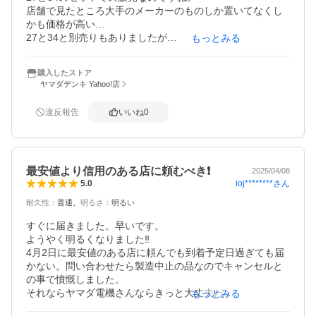
店舗で見たところ大手のメーカーのものしか置いてなくし
かも価格が高い…

27と34と別売りもありましたが

もっとみる
もっと高くなります。

ネットで検索してこちらにたどり着きました。1800円程の
購入したストア
価格差です。

ヤマダデンキ Yahoo!店
34はまだ点灯していましたが近い内切れると

思い2本とも交換しました。

違反報告
いいね
0
配送も早く翌々日には届けて頂きました。

ありがとうございました。

最安値より信用のある店に頼むべき❗️
2025/04/08
ioj********
さん
5.0
耐久性
：
普通
明るさ
：
明るい
すぐに届きました。早いです。

ようやく明るくなりました‼️

4月2日に最安値のある店に頼んでも到着予定日過ぎても届
かない。問い合わせたら製造中止の品なのでキャンセルと
の事で憤慨しました。

それならヤマダ電機さんならきっと大丈夫だと思って最安
もっとみる
値ではないけど頼んでみました。
