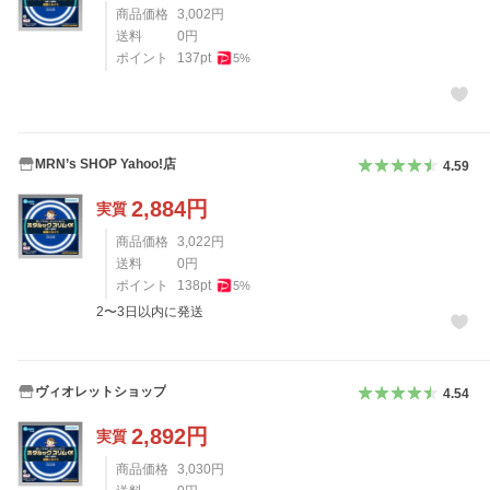
商品価格
3,002
円
送料
0
円
ポイント
137
pt
5
%
MRN’s SHOP Yahoo!店
4.59
2,884
円
実質
商品価格
3,022
円
送料
0
円
ポイント
138
pt
5
%
2〜3日以内に発送
ヴィオレットショップ
4.54
2,892
円
実質
商品価格
3,030
円