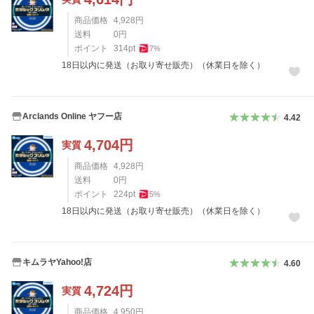
商品価格
4,928
円
送料
0
円
ポイント
314
pt
7
%
18日以内に発送（お取り寄せ販売）（休業日を除く）
Arclands Online ヤフー店
4.42
4,704
円
実質
商品価格
4,928
円
送料
0
円
ポイント
224
pt
5
%
18日以内に発送（お取り寄せ販売）（休業日を除く）
キムラヤYahoo!店
4.60
4,724
円
実質
商品価格
4,950
円