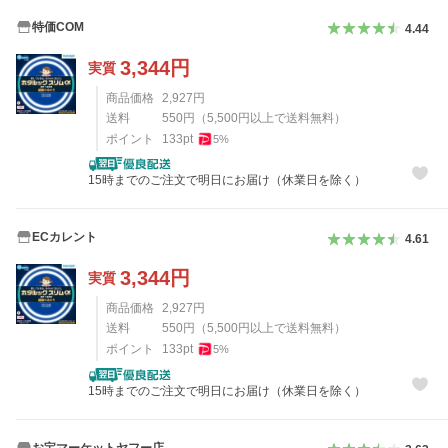
特価COM
4.44
3,344
円
実質
商品価格
2,927
円
送料
550
円
（
5,500
円以上で送料無料）
ポイント
133
pt
5
%
15時までのご注文で明日にお届け（休業日を除く）
ECカレント
4.61
3,344
円
実質
商品価格
2,927
円
送料
550
円
（
5,500
円以上で送料無料）
ポイント
133
pt
5
%
15時までのご注文で明日にお届け（休業日を除く）
お宝マーケットヤフー店