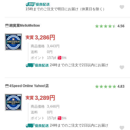
15時までのご注文で明日にお届け（休業日を除く）
雑貨屋MelloMellow
4.56
3,286
円
実質
商品価格
3,443
円
送料
0
円
ポイント
157
pt
5
%
24時までのご注文で2日以内にお届け
4Speed Online Yahoo!店
4.83
3,289
円
実質
商品価格
3,446
円
送料
0
円
ポイント
157
pt
5
%
24時までのご注文で2日以内にお届け