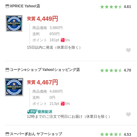
XPRICE Yahoo!店
4.61
4,449
円
実質
商品価格
3,980
円
送料
650
円
ポイント
181
pt
5
%
15日以内に発送（休業日を除く）
コーナンeショップ Yahoo!ショッピング店
4.70
4,467
円
実質
商品価格
4,680
円
送料
0
円
ポイント
213
pt
5
%
12時までのご注文で明日にお届け（休業日を除く）
スーパーぎおん ヤフーショップ
4.53