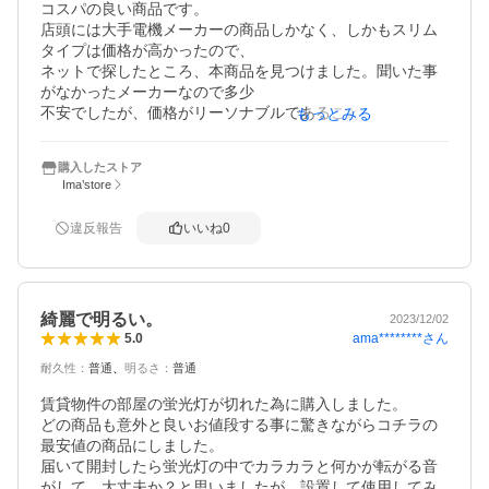
コスパの良い商品です。

店頭には大手電機メーカーの商品しかなく、しかもスリム
タイプは価格が高かったので、

ネットで探したところ、本商品を見つけました。聞いた事
がなかったメーカーなので多少

不安でしたが、価格がリーソナブルであること、評価やコ
もっとみる
メントから購入を決めました。

使用感は、やや明るすぎる感はありますが、全く問題あり
購入したストア
ません。あとは耐久性が仕様通り

Ima’store
違反報告
いいね
0
綺麗で明るい。
2023/12/02
ama********
さん
5.0
耐久性
：
普通
明るさ
：
普通
賃貸物件の部屋の蛍光灯が切れた為に購入しました。

どの商品も意外と良いお値段する事に驚きながらコチラの
最安値の商品にしました。

届いて開封したら蛍光灯の中でカラカラと何かが転がる音
がして、大丈夫か？と思いましたが、設置して使用してみ