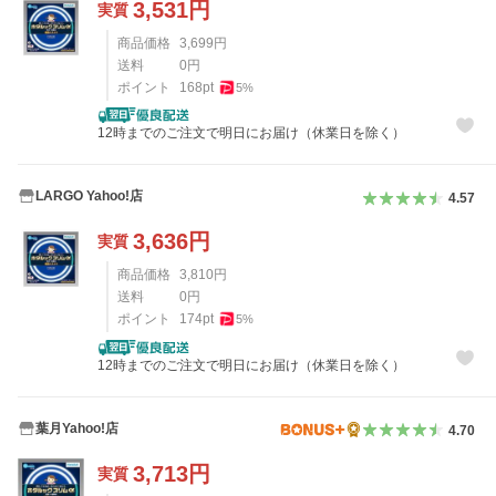
3,531
円
実質
商品価格
3,699
円
送料
0
円
ポイント
168
pt
5
%
12時までのご注文で明日にお届け（休業日を除く）
LARGO Yahoo!店
4.57
3,636
円
実質
商品価格
3,810
円
送料
0
円
ポイント
174
pt
5
%
12時までのご注文で明日にお届け（休業日を除く）
葉月Yahoo!店
4.70
3,713
円
実質