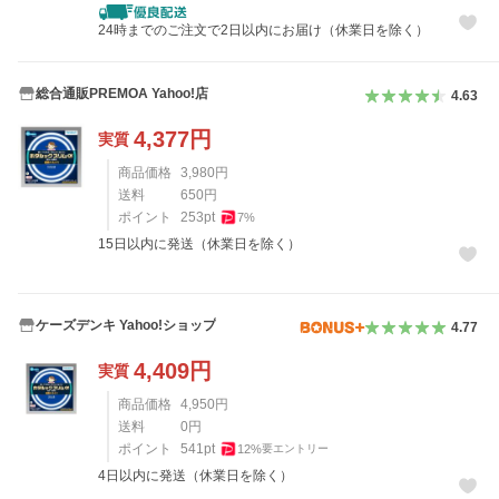
24時までのご注文で2日以内にお届け（休業日を除く）
総合通販PREMOA Yahoo!店
4.63
4,377
円
実質
商品価格
3,980
円
送料
650
円
ポイント
253
pt
7
%
15日以内に発送（休業日を除く）
ケーズデンキ Yahoo!ショップ
4.77
4,409
円
実質
商品価格
4,950
円
送料
0
円
ポイント
541
pt
12
%
要エントリー
4日以内に発送（休業日を除く）