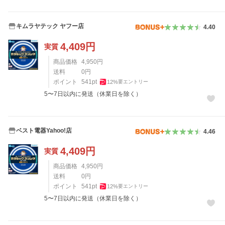
キムラヤテック ヤフー店
4.40
4,409
円
実質
商品価格
4,950
円
送料
0
円
ポイント
541
pt
12
%
要エントリー
5〜7日以内に発送（休業日を除く）
ベスト電器Yahoo!店
4.46
4,409
円
実質
商品価格
4,950
円
送料
0
円
ポイント
541
pt
12
%
要エントリー
5〜7日以内に発送（休業日を除く）