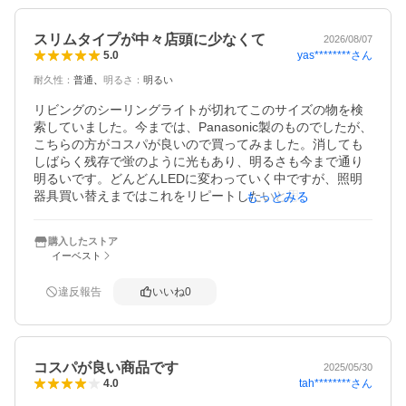
スリムタイプが中々店頭に少なくて
2026/08/07
yas********
さん
5.0
耐久性
：
普通
明るさ
：
明るい
リビングのシーリングライトが切れてこのサイズの物を検
索していました。今までは、Panasonic製のものでしたが、
こちらの方がコスパが良いので買ってみました。消しても
しばらく残存で蛍のように光もあり、明るさも今まで通り
明るいです。どんどんLEDに変わっていく中ですが、照明
器具買い替えまではこれをリピートしたいと思います。丁
もっとみる
寧に梱包していただき翌日に届き有難かったです。
購入したストア
イーベスト
違反報告
いいね
0
コスパが良い商品です
2025/05/30
tah********
さん
4.0