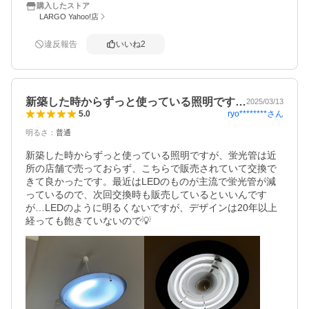
購入したストア
んでした。
LARGO Yahoo!店
違反報告
いいね
2
新築した時からずっと使っている照明です…
2025/03/13
ryo********
さん
5.0
明るさ
：
普通
新築した時からずっと使っている照明ですが、蛍光管は近
所の店舗で売っておらず、こちらで販売されていて交換で
きて良かったです。最近はLEDのものが主流で蛍光管が減
っているので、次回交換時も販売しているといいんです
が…LEDのように明るくないですが、デザインは20年以上
経っても飽きていないので💡