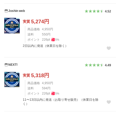
Joshin web
4.52
5,274
円
実質
商品価格
4,950
円
送料
550
円
ポイント
226
pt
5
%
2日以内に発送（休業日を除く）
NEXT!
4.49
5,318
円
実質
商品価格
4,950
円
送料
594
円
ポイント
226
pt
5
%
11〜13日以内に発送（お取り寄せ販売）（休業日を除
く）