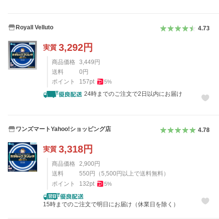
Royall Velluto
4.73
3,292
円
実質
商品価格
3,449
円
送料
0
円
ポイント
157
pt
5
%
24時までのご注文で2日以内にお届け
ワンズマートYahoo!ショッピング店
4.78
3,318
円
実質
商品価格
2,900
円
送料
550
円
（
5,500
円以上で送料無料）
ポイント
132
pt
5
%
15時までのご注文で明日にお届け（休業日を除く）