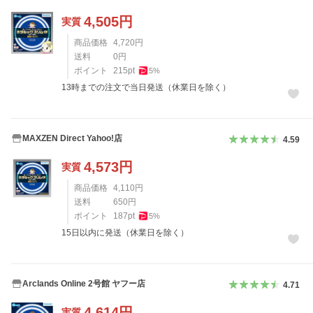
4,505
円
実質
商品価格
4,720
円
送料
0
円
ポイント
215
pt
5
%
13時までの注文で当日発送（休業日を除く）
MAXZEN Direct Yahoo!店
4.59
4,573
円
実質
商品価格
4,110
円
送料
650
円
ポイント
187
pt
5
%
15日以内に発送（休業日を除く）
Arclands Online 2号館 ヤフー店
4.71
4,614
円
実質