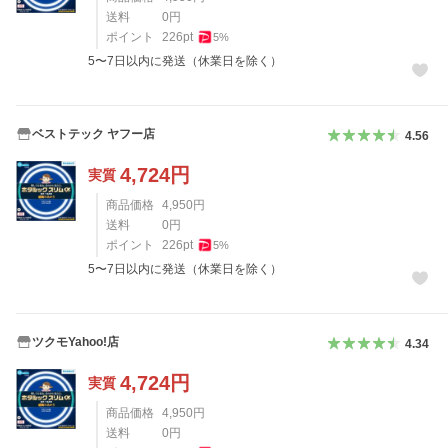
送料
0
円
ポイント
226
pt
5
%
5〜7日以内に発送（休業日を除く）
ベストテック ヤフー店
4.56
4,724
円
実質
商品価格
4,950
円
送料
0
円
ポイント
226
pt
5
%
5〜7日以内に発送（休業日を除く）
ツクモYahoo!店
4.34
4,724
円
実質
商品価格
4,950
円
送料
0
円