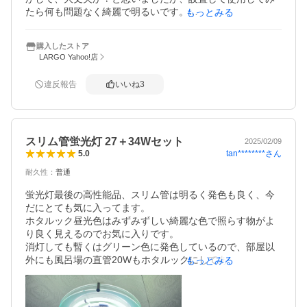
たら何も問題なく綺麗で明るいです。

もっとみる
郵便局の配達なのもワレモノだと安心でした。

また必要な時は宜しくお願い致します。
購入したストア
LARGO Yahoo!店
違反報告
いいね
3
スリム管蛍光灯 27＋34Wセット
2025/02/09
tan********
さん
5.0
耐久性
：
普通
蛍光灯最後の高性能品、スリム管は明るく発色も良く、今
だにとても気に入ってます。

ホタルック昼光色はみずみずしい綺麗な色で照らす物がよ
り良く見えるのでお気に入りです。

消灯しても暫くはグリーン色に発色しているので、部屋以
外にも風呂場の直管20Wもホタルックにしてあります。

もっとみる
急な停電や消灯後でも薄っすらと照らされる優れモノ。