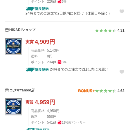
ポイント
226
pt
5
%
24時までのご注文で2日以内にお届け（休業日を除く）
HIKARIショップ
4.31
4,909
円
実質
商品価格
5,143
円
送料
0
円
ポイント
234
pt
5
%
24時までのご注文で2日以内にお届け
コジマYahoo!店
4.62
4,959
円
実質
商品価格
4,950
円
送料
550
円
ポイント
541
pt
12
%
要エントリー