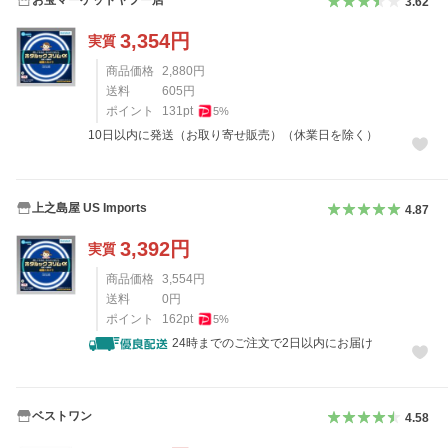
3.62
3,354
円
実質
商品価格
2,880
円
送料
605
円
ポイント
131
pt
5
%
10日以内に発送（お取り寄せ販売）（休業日を除く）
上之島屋 US Imports
4.87
3,392
円
実質
商品価格
3,554
円
送料
0
円
ポイント
162
pt
5
%
24時までのご注文で2日以内にお届け
ベストワン
4.58