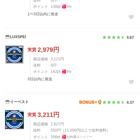
送料
0
円
ポイント
138
pt
5
%
1〜3日以内に発送
LUXSPEI
4.67
2,979
円
実質
商品価格
3,121
円
送料
0
円
ポイント
142
pt
5
%
3日以内に発送
イーベスト
4.37
3,211
円
実質
商品価格
2,927
円
送料
550
円
（
11,000
円以上で送料無料）
ポイント
266
pt
10
%
要エントリー