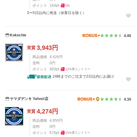
ポイント
184
pt
5
%
3〜5日以内に発送（休業日を除く）
Kokochie
4.46
3,943
円
実質
商品価格
4,426
円
送料
0
円
ポイント
483
pt
12
%
要エントリー
24時までのご注文で2日以内にお届け
ヤマダデンキ Yahoo!店
4.30
4,274
円
実質
商品価格
4,950
円
送料
0
円
ポイント
676
pt
15
%
要エントリー