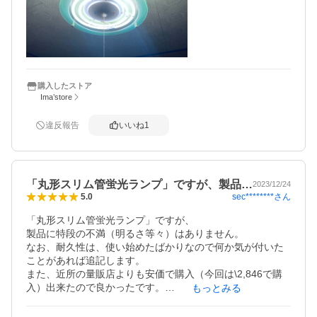
購入したストア
Ima’store
違反報告
いいね
1
「丸形スリム管蛍光ランプ」ですが、製品…
2023/12/24
sec********
さん
5.0
「丸形スリム管蛍光ランプ」ですが、

製品に特段の不満（明るさ等々）はありません。

なお、耐久性は、使い始めたばかりなので何か気が付いた
ことがあれば追記します。

また、近所の量販店よりも安価で購入（今回は\2,846で購
入）出来たので良かったです。

もっとみる
＜追記＞

2027年末で蛍光灯の製造が禁止となるんですね。知りませ