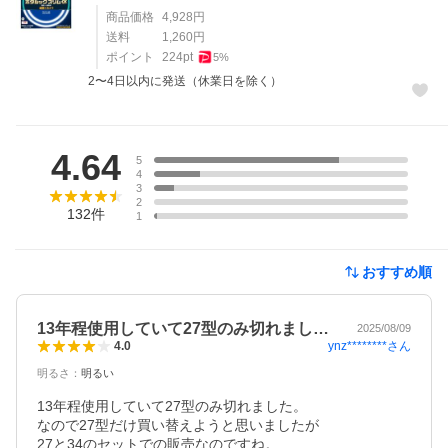
商品価格
4,928
円
送料
1,260
円
ポイント
224
pt
5
%
2〜4日以内に発送（休業日を除く）
レビュー
4.64
5
4
3
2
132
件
1
おすすめ順
13年程使用していて27型のみ切れまし…
2025/08/09
ynz********
さん
4.0
明るさ
：
明るい
13年程使用していて27型のみ切れました。

なので27型だけ買い替えようと思いましたが

27と34のセットでの販売なのですね。
