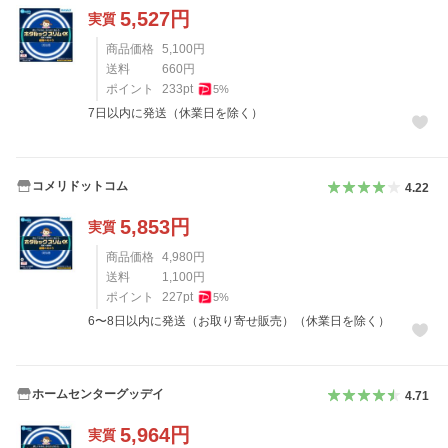
5,527
円
実質
商品価格
5,100
円
送料
660
円
ポイント
233
pt
5
%
7日以内に発送（休業日を除く）
コメリドットコム
4.22
5,853
円
実質
商品価格
4,980
円
送料
1,100
円
ポイント
227
pt
5
%
6〜8日以内に発送（お取り寄せ販売）（休業日を除く）
ホームセンターグッデイ
4.71
5,964
円
実質