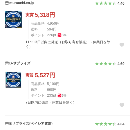
murauchi.co.jp
4.40
5,318
円
実質
商品価格
4,950
円
送料
594
円
ポイント
226
pt
5
%
11〜13日以内に発送（お取り寄せ販売）（休業日を除
く）
B-サプライズ
4.60
5,527
円
実質
商品価格
5,100
円
送料
660
円
ポイント
233
pt
5
%
7日以内に発送（休業日を除く）
Bサプライズ(ベイシア電器)
4.64