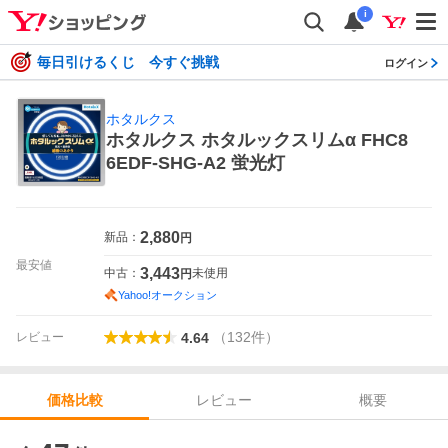
i
毎日引けるくじ 今すぐ挑戦
ログイン
ホタルクス
ホタルクス ホタルックスリムα FHC8
6EDF-SHG-A2 蛍光灯
2,880
新品：
円
最安値
3,443
中古：
未使用
円
Yahoo!オークション
（
132
件
）
レビュー
4.64
レビュー
概要
価格比較
価格比較