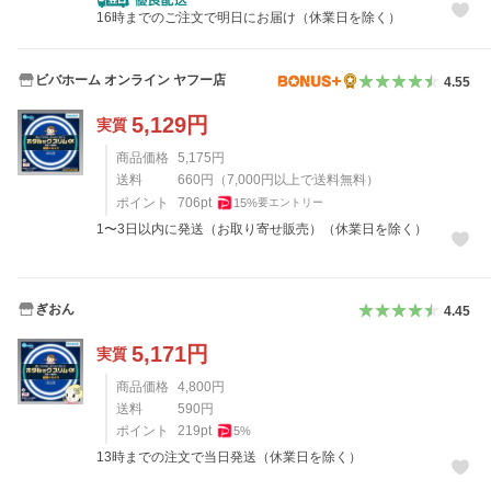
16時までのご注文で明日にお届け（休業日を除く）
ビバホーム オンライン ヤフー店
4.55
5,129
円
実質
商品価格
5,175
円
送料
660
円
（
7,000
円以上で送料無料）
ポイント
706
pt
15
%
要エントリー
1〜3日以内に発送（お取り寄せ販売）（休業日を除く）
ぎおん
4.45
5,171
円
実質
商品価格
4,800
円
送料
590
円
ポイント
219
pt
5
%
13時までの注文で当日発送（休業日を除く）