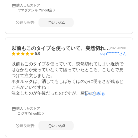
そうしたら、すぐ届きました‼️

購入したストア
すぐセット‼️明るくなりました‼️

ヤマダデンキ Yahoo!店
最安値にこだわらず、信用のある店に頼む方が良いんです
ね。勉強になりました。
違反報告
いいね
1
以前もこのタイプを使っていて、突然切れ…
2025/02/01
qqn********
さん
5.0
以前もこのタイプを使っていて、突然切れてしまい近所で
はなかなか売っていなくて困っていたところ、こちらで見
つけて注文しました。

ホタルックは、消してもしばらくほのかに明るさが残ると
ころがいいですね！

注文したのが午後だったのですが、翌日の午前中には届け
もっとみる
てもらえてとても助かりました。これからは切れる前にス
トックを置いておきたいので、タイミングを見てまた注文
購入したストア
させていただきます。ありがとうございました！
コジマYahoo!店
違反報告
いいね
0