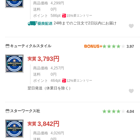
商品価格
4,299
円
送料
0
円
ポイント
586
pt
15
%
要エントリー
24時までのご注文で2日以内にお届け
キューティクルスタイル
3.97
3,793
円
実質
商品価格
4,257
円
送料
0
円
ポイント
464
pt
12
%
要エントリー
翌日発送（休業日を除く）
スターワークス社
4.04
3,842
円
実質
商品価格
4,026
円
送料
0
円