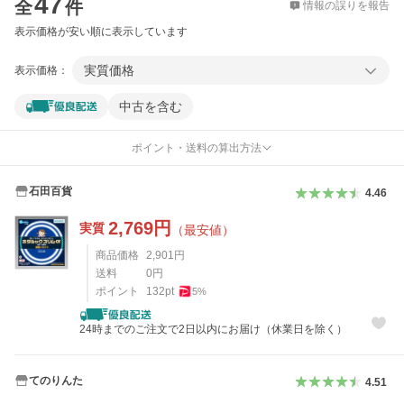
47
全
件
情報の誤りを報告
表示価格が安い順に表示しています
実質価格
表示価格：
中古を含む
ポイント・送料の算出方法
石田百貨
4.46
2,769
円
実質
（最安値）
商品価格
2,901
円
送料
0
円
ポイント
132
pt
5
%
24時までのご注文で2日以内にお届け（休業日を除く）
てのりんた
4.51