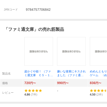
9784757706842
JANコード
「
ファミ通文庫
」の売れ筋製品
超かぐや姫！ （ファ
嫌いな後輩にキスされ
めめんともり
製品名
ミ通文庫 Ｃ５－１－
ました （ファミ通文
ゲーム 〈め
１） スタジオクロマ
庫 は１０－１－１）
急招集！変な
720
990
836
ト／原作 スタジオコ
灰庭たま／著
された！犯人
価格
円〜
円〜
円〜
ロリド／原作 桐山な
にいる！？ 
-
ると／著
通文庫 Ｍ２
レビュー
１） 田口仙
4.86
(
7
件)
4.50
(
2
件)
著 めめんと
作・監修