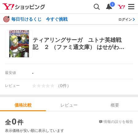
i
毎日引けるくじ 今すぐ挑戦
ログイン
ティアリングサーガ ユトナ英雄戦
記 ２ （ファミ通文庫） はせがわみ
やび／著 ファミ通文庫
-
最安値
（
0
件
）
レビュー
レビュー
概要
価格比較
価格比較
0
全
件
情報の誤りを報告
表示価格が安い順に表示しています