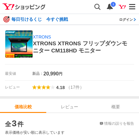
i
毎日引けるくじ 今すぐ挑戦
ログイン
XTRONS
XTRONS XTRONS フリップダウンモ
ニター CM118HD モニター
20,990
最安値
新品：
円
（
17
件
）
レビュー
4.18
レビュー
概要
価格比較
価格比較
3
全
件
情報の誤りを報告
表示価格が安い順に表示しています