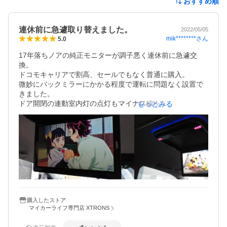
おすすめ順
連休前に急遽取り替えました。
2022/05/05
mik********
さん
5.0
17年落ちノアの純正モニターが調子悪く連休前に急遽交
換。

ドコモキャリアで割高、セールでもなく普通に購入。

微妙にバックミラーにかかる程度で運転に問題なく設置で
きました。

ドア開閉の連動室内灯の点灯もマイナス線を差し込み簡単
もっとみる
にできますが気持ち暗いです。

純正の7インチから画面が大きくなり画質もより綺麗に。

ＴV放送からＰC処理した毀滅動画をＵSBに入れこのモニタ
ーで問題なく映りました。

イルミネーションの色の選択、OFFもOK。

イグニッション連動の自動ＯＮ,ＯFF及び視聴途中からの再
生が便利。

老眼進んでる自分的にはモニターは夜間、光量が強く感
じ、設定で光量を落とす事もできますが、

車のライトＯNと共に自動で光量落ちる機能が欲しいところ
購入したストア
マイカーライフ専門店 XTRONS
です。。。

単独視聴でのスピーカーは少し軽い音ですが、十分聞けま