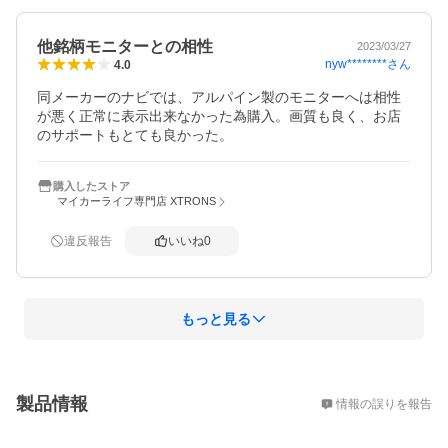
他銘柄モニターとの相性
2023/03/27
nyw********
さん
4.0
同メーカーのナビでは、アルパイン製のモニターへは相性
が悪く正常に表示出来なかった為購入。画質も良く、お店
のサポートもとても良かった。
購入したストア
マイカーライフ専門店 XTRONS
違反報告
いいね
0
もっと見る
概要
製品情報
情報の誤りを報告