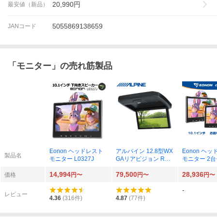
20,990
円
最安値（新品）
5055869138659
JANコード
「
モニター
」の売れ筋製品
Eonon ヘッドレスト
アルパイン 12.8型WX
Eonon ヘ
製品名
モニター L0327J
GAリアビジョン RXH
モニター 2台
12X2-L-B
0327JA
14,994
79,500
28,936
価格
円〜
円〜
円〜
-
レビュー
4.36
(
316
件)
4.87
(
77
件)