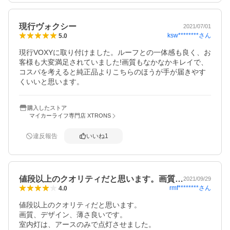
現行ヴォクシー
2021/07/01
ksw********
さん
5.0
現行VOXYに取り付けました。ルーフとの一体感も良く、お
客様も大変満足されていました!画質もなかなかキレイで、
コスパを考えると純正品よりこちらのほうが手が届きやす
くいいと思います。
購入したストア
マイカーライフ専門店 XTRONS
違反報告
いいね
1
値段以上のクオリティだと思います。画質…
2021/09/29
rmf********
さん
4.0
値段以上のクオリティだと思います。

画質、デザイン、薄さ良いです。

室内灯は、アースのみで点灯させました。
