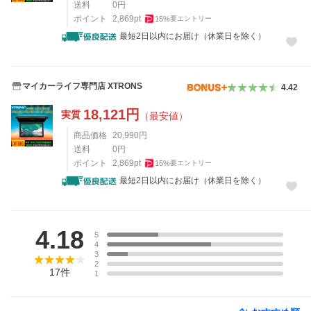
送料
0
円
ポイント
2,869
pt
15
%
要エントリー
最短2日以内にお届け（休業日を除く）
マイカーライフ専門店 XTRONS
4.42
18,121
円
実質
（最安値）
商品価格
20,990
円
送料
0
円
ポイント
2,869
pt
15
%
要エントリー
最短2日以内にお届け（休業日を除く）
レビュー
4.18
5
4
3
2
17
件
1