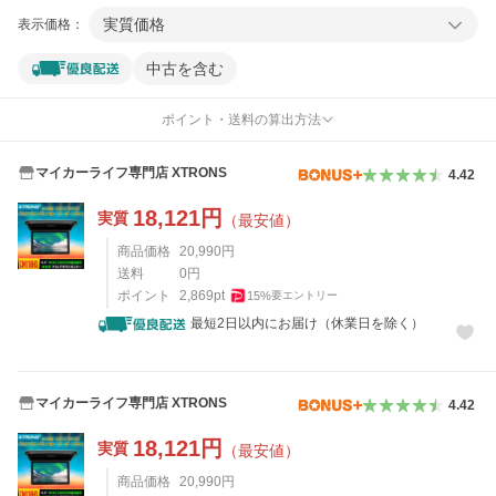
実質価格
表示価格：
中古を含む
ポイント・送料の算出方法
マイカーライフ専門店 XTRONS
4.42
18,121
円
実質
（最安値）
商品価格
20,990
円
送料
0
円
ポイント
2,869
pt
15
%
要エントリー
最短2日以内にお届け（休業日を除く）
マイカーライフ専門店 XTRONS
4.42
18,121
円
実質
（最安値）
商品価格
20,990
円