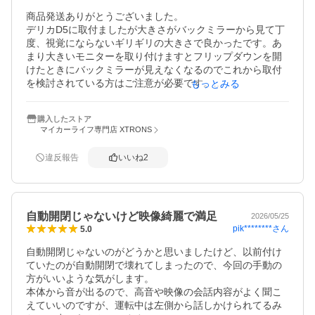
商品発送ありがとうございました。

デリカD5に取付ましたが大きさがバックミラーから見て丁
度、視覚にならないギリギリの大きさで良かったです。あ
まり大きいモニターを取り付けますとフリップダウンを開
けたときにバックミラーが見えなくなるのでこれから取付
を検討されている方はご注意が必要です。

もっとみる
購入したストア
マイカーライフ専門店 XTRONS
違反報告
いいね
2
自動開閉じゃないけど映像綺麗で満足
2026/05/25
pik********
さん
5.0
自動開閉じゃないのがどうかと思いましたけど、以前付け
ていたのが自動開閉で壊れてしまったので、今回の手動の
方がいいような気がします。

本体から音が出るので、高音や映像の会話内容がよく聞こ
えていいのですが、運転中は左側から話しかけられてるみ