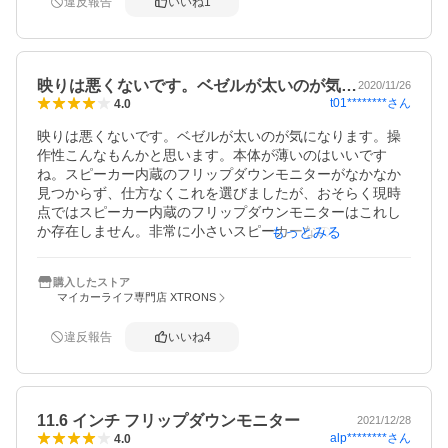
す。

違反報告
いいね
1
強いて言えばこの性能から親機として画像と音声の出力が
あれば便利。

スピーカー付きで室内灯ドア連動マイナス制御が購入の決
め手で、この値段なら十分のスペックです。

映りは悪くないです。ベゼルが太いのが気…
2020/11/26
新設など各追加配線、加工などはどれも必要です。

t01********
さん
4.0
2022年4月購入設置、あとはどれくらいで壊れるかの問題
ですね。

映りは悪くないです。ベゼルが太いのが気になります。操
作性こんなもんかと思います。本体が薄いのはいいです
ね。スピーカー内蔵のフリップダウンモニターがなかなか
見つからず、仕方なくこれを選びましたが、おそらく現時
点ではスピーカー内蔵のフリップダウンモニターはこれし
か存在しません。非常に小さいスピーカーなので、音質は
もっとみる
期待しない方が良いです。

耐久性はわかりませんが、有名メーカーの商品を買うよ
購入したストア
り、壊れたらまた買って付け替えるくらいの感じで良いと
マイカーライフ専門店 XTRONS
思います。
違反報告
いいね
4
11.6 インチ フリップダウンモニター
2021/12/28
alp********
さん
4.0