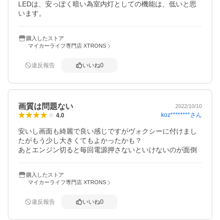
LEDは、安っぽく暗い為室内灯としての機能は、低いと思
います。
購入したストア
マイカーライフ専門店 XTRONS
違反報告
いいね
0
画質は問題ない
2022/10/10
koz********
さん
4.0
安いし画面も綺麗で良い感じですがヴォクシーに付けまし
たがもう少し大きくてもよかったかも？

あとエンジン切ると毎回電源押さないといけないのが面倒
購入したストア
マイカーライフ専門店 XTRONS
違反報告
いいね
0