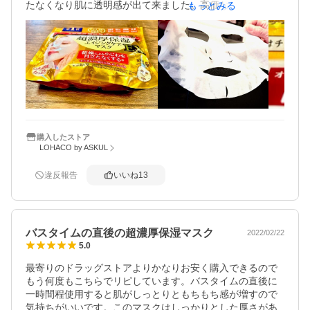
たなくなり肌に透明感が出て来ました。高価な化粧水を使
もっとみる
用するよりも効果が実感でき大容量で経済的なので手放せ
ません。
購入したストア
LOHACO by ASKUL
違反報告
いいね
13
バスタイムの直後の超濃厚保湿マスク
2022/02/22
5.0
最寄りのドラッグストアよりかなりお安く購入できるので
もう何度もこちらでリピしています。バスタイムの直後に
一時間程使用すると肌がしっとりともちもち感が増すので
気持ちがいいです。このマスクはしっかりとした厚さがあ