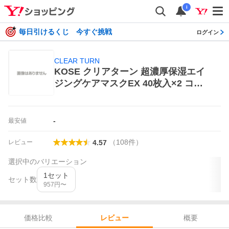
i
毎日引けるくじ 今すぐ挑戦
ログイン
CLEAR TURN
KOSE クリアターン 超濃厚保湿エイ
ジングケアマスクEX 40枚入×2 コー
セーコスメポート CLEAR TURN スキ
ンケア用シートマスク
-
最安値
（
108
件
）
レビュー
4.57
選択中のバリエーション
1セット
セット数
957
円〜
価格比較
概要
レビュー