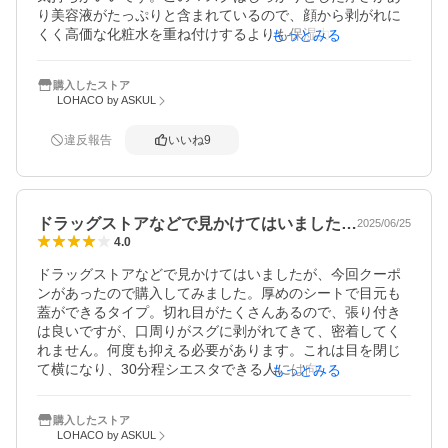
り美容液がたっぷりと含まれているので、顔から剥がれに
くく高価な化粧水を重ね付けするよりも保湿力に優れてい
もっとみる
購入したストア
LOHACO by ASKUL
違反報告
いいね
9
ドラッグストアなどで見かけてはいました…
2025/06/25
4.0
ドラッグストアなどで見かけてはいましたが、今回クーポ
ンがあったので購入してみました。厚めのシートで目元も
蓋ができるタイプ。切れ目がたくさんあるので、張り付き
は良いですが、口周りがスグに剥がれてきて、密着してく
れません。何度も抑える必要があります。これは目を閉じ
て横になり、30分程シエスタできる人には向いてるかなと
もっとみる
思います。
購入したストア
LOHACO by ASKUL