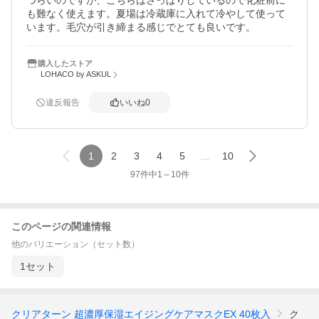
づらいのですが、こちらはさっぱりしているので化粧前に
も難なく使えます。夏場は冷蔵庫に入れて冷やして使って
います。毛穴が引き締まる感じでとても良いです。
購入したストア
LOHACO by ASKUL
違反報告
いいね
0
1
2
3
4
5
...
10
97
件中
1
～
10
件
このページの関連情報
他のバリエーション（セット数）
1セット
クリアターン 超濃厚保湿エイジングケアマスクEX 40枚入
ク