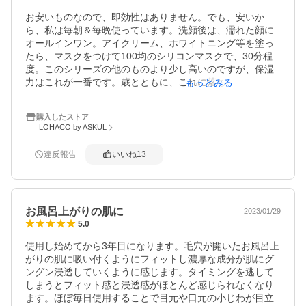
お安いものなので、即効性はありません。でも、安いか
ら、私は毎朝＆毎晩使っています。洗顔後は、濡れた顔に
オールインワン。アイクリーム、ホワイトニング等を塗っ
たら、マスクをつけて100均のシリコンマスクで、30分程
度。このシリーズの他のものより少し高いのですが、保湿
力はこれが一番です。歳とともに、これに落ち着きまし
もっとみる
た。濃厚化粧水替りと思えば十分かな。他のものより少し
お高いせいか、シートも少し厚みがあります。
購入したストア
LOHACO by ASKUL
違反報告
いいね
13
お風呂上がりの肌に
2023/01/29
5.0
使用し始めてから3年目になります。毛穴が開いたお風呂上
がりの肌に吸い付くようにフィットし濃厚な成分が肌にグ
ングン浸透していくように感じます。タイミングを逃して
しまうとフィット感と浸透感がほとんど感じられなくなり
ます。ほぼ毎日使用することで目元や口元の小じわが目立