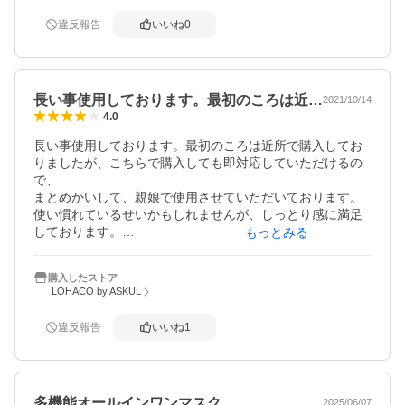
違反報告
いいね
0
長い事使用しております。最初のころは近…
2021/10/14
4.0
長い事使用しております。最初のころは近所で購入してお
りましたが、こちらで購入しても即対応していただけるの
で、

まとめかいして、親娘で使用させていただいております。

使い慣れているせいかもしれませんが、しっとり感に満足
しております。

もっとみる
娘はパックのみで化粧水パスとか言い重宝させてもらって
おります。

購入したストア
いつも早速の対応有難うございます。
LOHACO by ASKUL
違反報告
いいね
1
多機能オールインワンマスク
2025/06/07