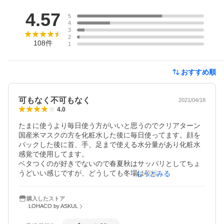
レビュー
4.57
5
4
3
2
108
件
1
おすすめ順
可もなく不可もなく
2021/04/18
4.0
たまに使うより毎日使う方がいいと思うのでクリアターン
国産米マスクの方を化粧水した後に毎日使ってます。顔を
パックした後に首、手、足まで使える水分量があり化粧水
感覚で使用してます。

ベタつくのが好きでないので春夏秋はサッパリとしてちょ
うどいい感じですが、どうしても冬場は乾燥してカピカピ
もっとみる
になりますが敏感肌用商品でも被る事があり可もなく不可
もなくで数年使ってました。久しぶりに冬用マスク探しに
購入したストア
チャレンジしてこちら商品を使用してみましまが若干米マ
LOHACO by ASKUL
スクより保湿があるカモ位でした。