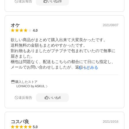
違反報告
いいね
28
オケ
2021/08/07
4.0
欲しい商品がまとめて購入出来て大変良かったです。

送料無料の金額もまとめやすかったです。

割れ物もありましたがプチプチで包まれていたので無事に
届きました。

梱包は問題なく、配送もこちらの都合にて日にち指定し、
メールでお問い合わせしましたが、返信もきちんと対応し
もっとみる
てもらいました。送料込みのお値段だったので助かります

また利用したいと思います。

購入したストア
何回も買いました､満足です、また､買いたいと思います。

LOHACO by ASKUL
安心して購入出来ます。

ありがとうございます
違反報告
いいね
4
コスパ良
2021/10/16
5.0