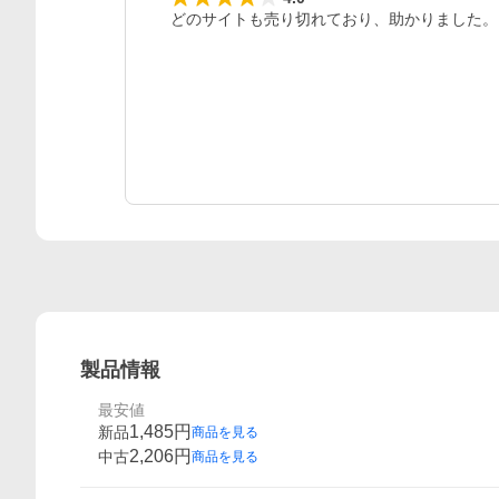
どのサイトも売り切れており、助かりました。
製品情報
最安値
1,485
円
新品
商品を見る
2,206
円
中古
商品を見る