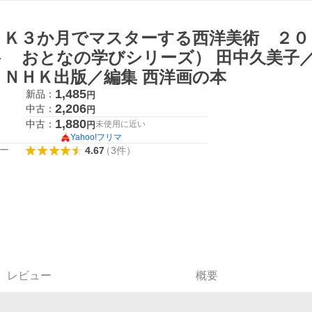
ＨＫ３か月でマスターする西洋美術 ２０
ト おとなの学びシリーズ） 田中久美子
 ＮＨＫ出版／編集 西洋画の本
1,485
新品：
円
2,206
中古：
円
1,880
中古：
未使用に近い
円
Yahoo!フリマ
ー
4.67
（
3
件
）
レビュー
概要