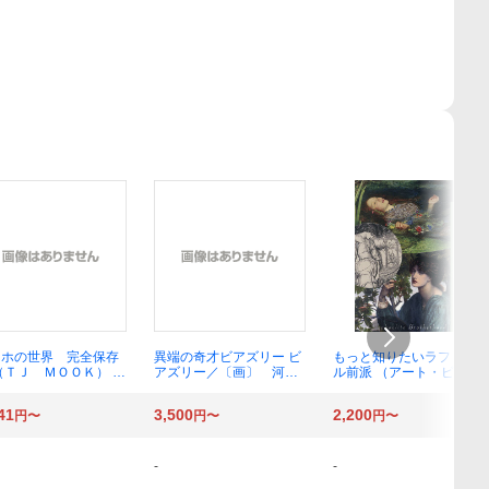
ッホの世界 完全保存
異端の奇才ビアズリー ビ
もっと知りたいラファエ
（ＴＪ ＭＯＯＫ） 大
アズリー／〔画〕 河村
ル前派 （アート・ビギナ
義博／監修
錠一郎／学術監修
ーズ・コレクション） 荒
川裕子／著
41
3,500
2,200
円〜
円〜
円〜
-
-