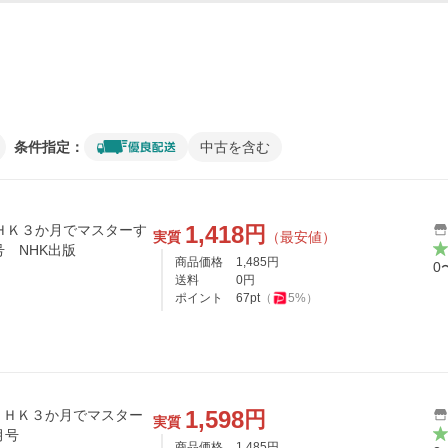
条件指定：
中古を含む
1,418
円
実質
（最安値）
月号 NHK出版
商品価格
1,485
円
0
送料
0
円
ポイント
67
pt
（
5
%）
1,598
円
ＮＨＫ３か月でマスター
実質
月号
商品価格
1,485
円