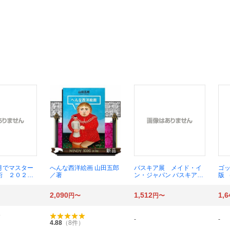
月でマスター
へんな西洋絵画 山田五郎
バスキア展 メイド・イ
ゴ
術 ２０２６
／著
ン・ジャパン バスキア／
版 
ＮＨＫテキス
〔作〕 宮下規久朗／監
友
の学びシリー
修 ディーター・ブッフ
2,090
1,512
1,6
円〜
円〜
久美子／講師
ハート／〔ほか〕編集
会／編集 Ｎ
編集
-
-
4.88
（
8
件）