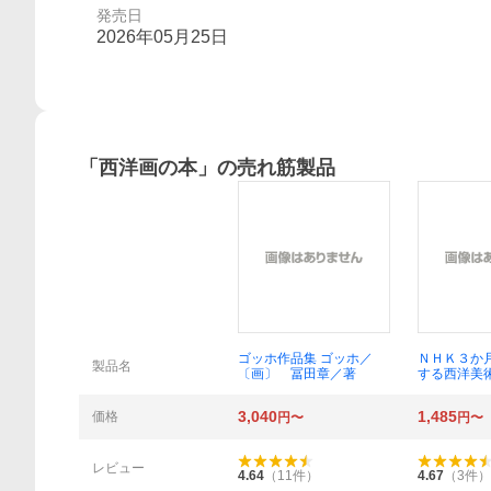
発売日
2026年05月25日
「
西洋画の本
」の売れ筋製品
概要
ゴッホ作品集 ゴッホ／
ＮＨＫ３か
製品名
〔画〕 冨田章／著
する西洋美
－６月 （
ト おとな
3,040
1,485
価格
円〜
円〜
ズ） 田中
日本放送協
ＨＫ出版／
レビュー
4.64
（
11
件）
4.67
（
3
件）