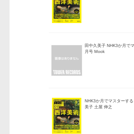
価格比較
田中久美子 NHK3か月で
月号 Mook
NHK3か月でマスターする 
美子 土屋 伸之