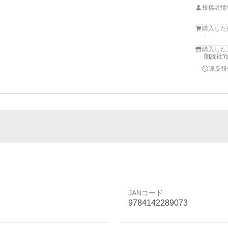
投稿者情
-
購入した
-
購入した
朗読社Ya
違反報
JANコード
9784142289073