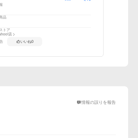
報
商品
ストア
hoo!店
告
いいね
0
情報の誤りを報告