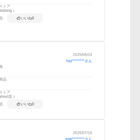
ストア
lishing
告
いいね
0
2026/06/24
hsz********
さん
報
商品
ストア
hoo!店
告
いいね
0
2026/07/16
bab********
さん