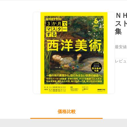
Ｎ
ス
集
最安値
レビュ
価格比較