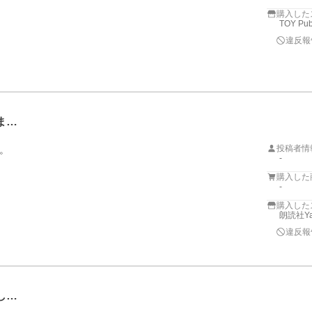
購入した
TOY Pub
違反報
ま…
投稿者情
。
-
購入した
-
購入した
朗読社Ya
違反報
し…