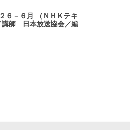
２６－６月 （ＮＨＫテキ
／講師 日本放送協会／編