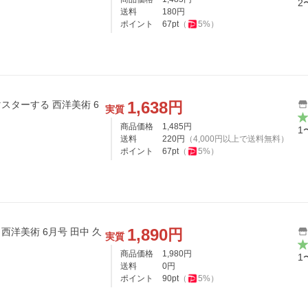
2
送料
180
円
ポイント
67
pt
（
5
%）
1,638
円
マスターする 西洋美術 6
実質
商品価格
1,485
円
1
送料
220
円
（
4,000
円以上で送料無料）
ポイント
67
pt
（
5
%）
1,890
円
西洋美術 6月号 田中 久
実質
商品価格
1,980
円
1
送料
0
円
ポイント
90
pt
（
5
%）