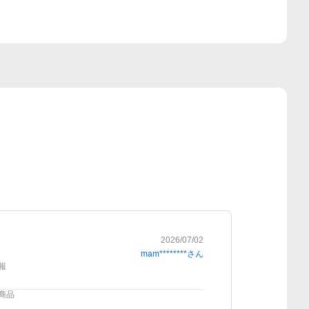
2026/07/02
mam********
さん
報
商品