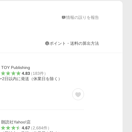
情報の誤りを報告
ポイント・送料の算出方法
TOY Publishing
4.83
（
183
件
）
〜2日以内に発送（休業日を除く）
朗読社Yahoo!店
4.67
（
2,684
件
）