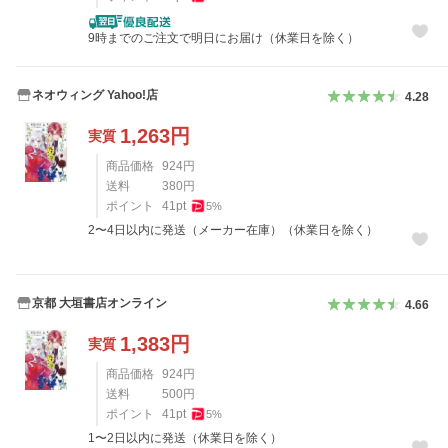
9時までのご注文で明日にお届け（休業日を除く）
ネオウィング Yahoo!店
4.28
1,263
円
実質
商品価格
924
円
送料
380
円
ポイント
41
pt
5
%
2〜4日以内に発送（メーカー在庫）（休業日を除く）
京都 大垣書店オンライン
4.66
1,383
円
実質
商品価格
924
円
送料
500
円
ポイント
41
pt
5
%
1〜2日以内に発送（休業日を除く）