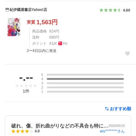
紀伊國屋書店Yahoo!店
4.60
1,563
円
実質
商品価格
924
円
送料
680
円
ポイント
41
pt
5
%
2〜4日以内に発送
レビュー
-.--
5
4
3
2
1
件
1
おすすめ順
破れ、傷、折れ曲がりなどの不具合も特に…
2026/05/15
aru********
さん
4.0