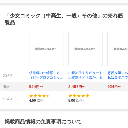
「
少女コミック（中高生、一般）その他
」の売れ筋
製品
結界師の一輪華 ８
山岸凉子トリビュート
悪役令嬢レ
製品名
（ビーズログコミック
山岸凉子／〔ほか〕著
私は裏ボスで
ス） おだやか／著
ではありませ
924
2,497
924
クレハ／原作 ボダッ
６ （ビーズ
価格
円〜
円〜
円〜
クス／キャラクター原
ックス） の
-
案
著 七夕さと
レビュー
作 Ｔｅａ／
4.50
(
2
件)
5.00
(
1
件)
ター原案
掲載商品情報の免責事項について