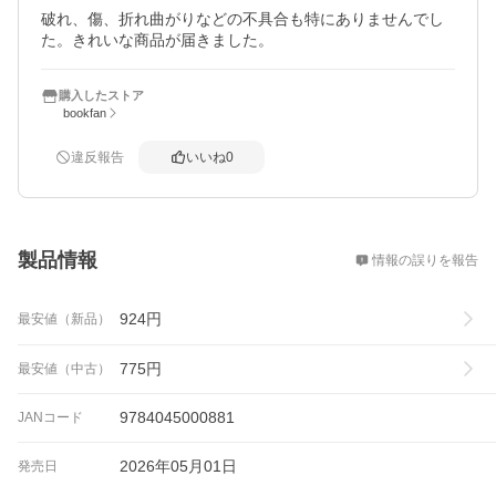
破れ、傷、折れ曲がりなどの不具合も特にありませんでし
た。きれいな商品が届きました。
購入したストア
bookfan
違反報告
いいね
0
概要
製品情報
情報の誤りを報告
924
円
最安値（新品）
775
円
最安値（中古）
9784045000881
JANコード
2026年05月01日
発売日