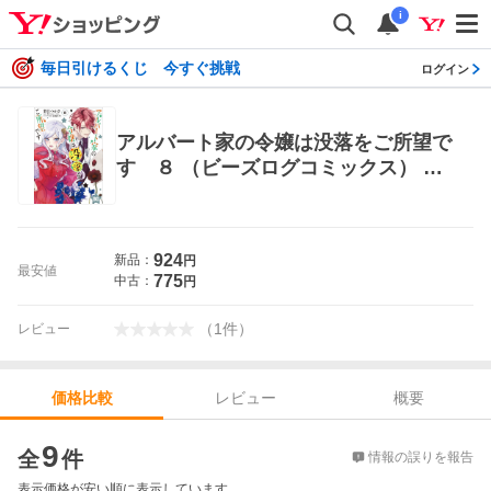
i
毎日引けるくじ 今すぐ挑戦
ログイン
アルバート家の令嬢は没落をご所望で
す ８ （ビーズログコミックス） 彩
月つかさ／著 さき／原作 双葉はづ
き／キャラクター原案 少女コミック
（中高生、一般）その他
924
新品：
円
最安値
775
中古：
円
（
1
件
）
レビュー
レビュー
概要
価格比較
価格比較
9
全
件
情報の誤りを報告
表示価格が安い順に表示しています