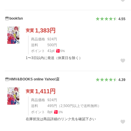
bookfan
4.55
1,383
円
実質
商品価格
924
円
送料
500
円
ポイント
41
pt
5
%
1〜3日以内に発送（休業日を除く）
HMV&BOOKS online Yahoo!店
4.39
1,411
円
実質
商品価格
924
円
送料
495
円
（
2,500
円以上で送料無料）
ポイント
8
pt
1
%
在庫状況は商品詳細のリンク先を確認下さい