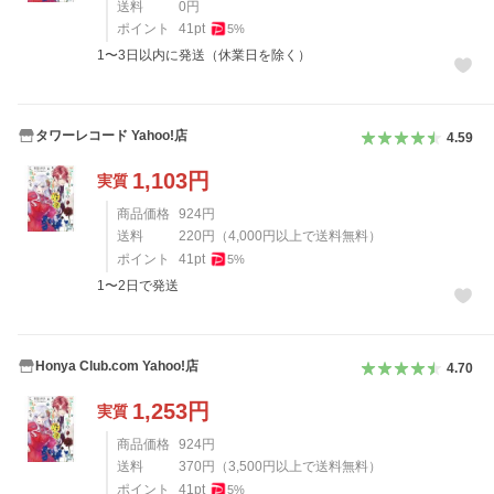
送料
0
円
ポイント
41
pt
5
%
1〜3日以内に発送（休業日を除く）
タワーレコード Yahoo!店
4.59
1,103
円
実質
商品価格
924
円
送料
220
円
（
4,000
円以上で送料無料）
ポイント
41
pt
5
%
1〜2日で発送
Honya Club.com Yahoo!店
4.70
1,253
円
実質
商品価格
924
円
送料
370
円
（
3,500
円以上で送料無料）
ポイント
41
pt
5
%