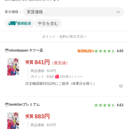
実質価格
表示価格：
中古を含む
ポイント・送料の算出方法
ebookjapan ヤフー店
4.65
841
円
実質
（最安値）
商品価格
924
円
ポイント
83
pt
10
%
要エントリー
注文確認後0日以内にご提供（休業日を除く）
bookfanプレミアム
4.62
883
円
実質
商品価格
924
円