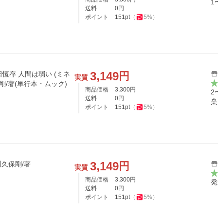
1
送料
0
円
ポイント
151
pt
（
5
%）
3,149
円
田恆存 人間は弱い (ミネ
実質
剛/著(単行本・ムック)
商品価格
3,300
円
2
送料
0
円
業
ポイント
151
pt
（
5
%）
3,149
円
久保剛/著
実質
商品価格
3,300
円
発
送料
0
円
ポイント
151
pt
（
5
%）