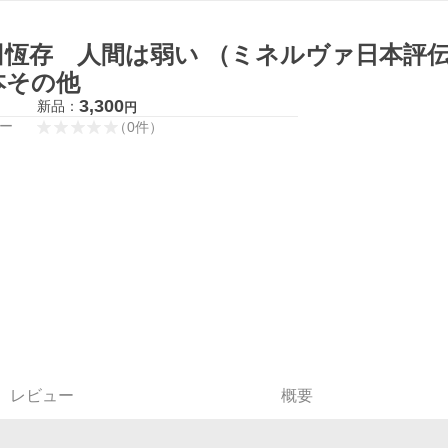
田恆存 人間は弱い （ミネルヴァ日本評伝
本その他
3,300
新品：
円
ー
（
0
件
）
レビュー
概要