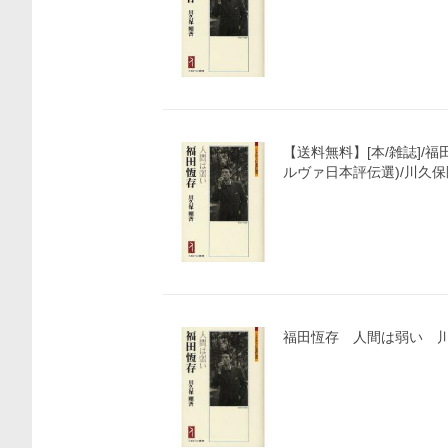
【送料無料】[本/雑誌]/福
ルヴァ日本評伝選)/川久保
福田恆存 人間は弱い 川