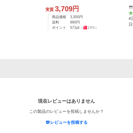
3,709
円
実質
商品価格
3,300
円
4
送料
980
円
日
ポイント
571
pt
（
19
%）
現在レビューはありません
この製品のレビューを投稿しませんか？
レビューを投稿する