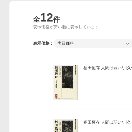
12
全
件
表示価格が安い順に表示しています
表示価格：
実質価格
福田恆存 人間は弱い/川久
福田恆存 人間は弱い/川久