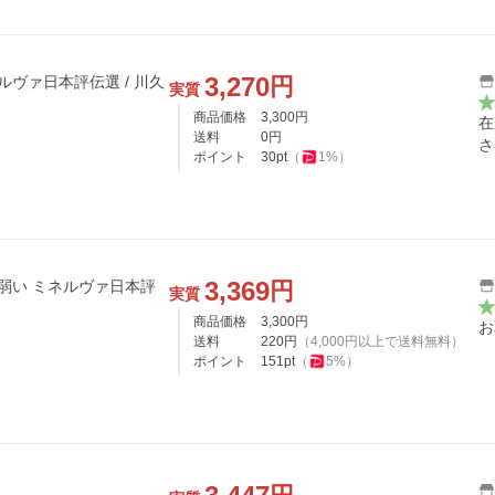
3,270
円
ルヴァ日本評伝選 / 川久
実質
商品価格
3,300
円
在
送料
0
円
さ
ポイント
30
pt
（
1
%）
3,369
円
は弱い ミネルヴァ日本評
実質
商品価格
3,300
円
お
送料
220
円
（
4,000
円以上で送料無料）
ポイント
151
pt
（
5
%）