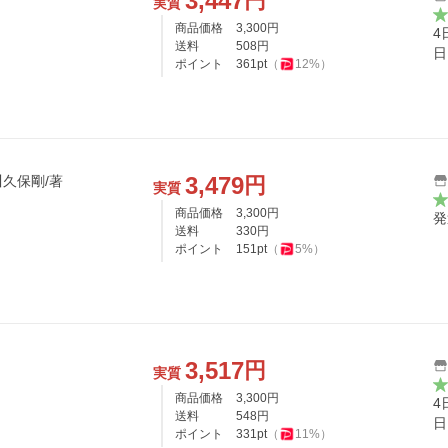
3,447
円
実質
商品価格
3,300
円
4
送料
508
円
日
ポイント
361
pt
（
12
%）
3,479
円
久保剛/著
実質
商品価格
3,300
円
発
送料
330
円
ポイント
151
pt
（
5
%）
3,517
円
実質
商品価格
3,300
円
4
送料
548
円
日
ポイント
331
pt
（
11
%）