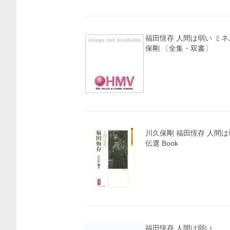
福田恆存 人間は弱い ミネ
保剛 〔全集・双書〕
川久保剛 福田恆存 人間
伝選 Book
価格比較
福田恆存 人間は弱い