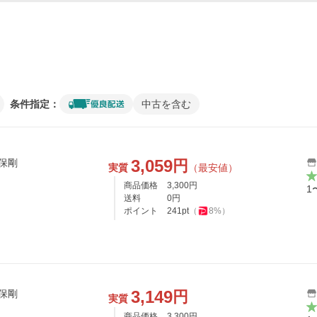
条件指定：
中古を含む
3,059
円
保剛
実質
（最安値）
商品価格
3,300
円
1
送料
0
円
ポイント
241
pt
（
8
%）
3,149
円
保剛
実質
商品価格
3,300
円