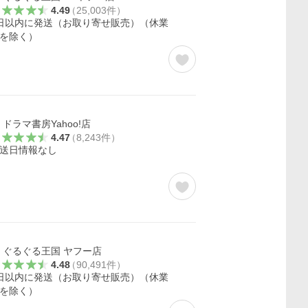
4.49
（
25,003
件
）
日以内に発送（お取り寄せ販売）（休業
を除く）
ドラマ書房Yahoo!店
4.47
（
8,243
件
）
送日情報なし
ぐるぐる王国 ヤフー店
4.48
（
90,491
件
）
日以内に発送（お取り寄せ販売）（休業
を除く）