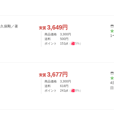
3,649
円
川久保剛／著
実質
商品価格
3,300
円
1
送料
500
円
ポイント
151
pt
（
5
%）
3,677
円
実質
商品価格
3,300
円
4
送料
618
円
日
ポイント
241
pt
（
8
%）