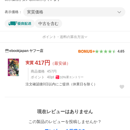
実質価格
表示価格：
中古を含む
ポイント・送料の算出方法
ebookjapan ヤフー店
4.65
417
円
実質
（最安値）
商品価格
457
円
ポイント
40
pt
10
%
要エントリー
注文確認後0日以内にご提供（休業日を除く）
レビュー
現在レビューはありません
この製品のレビューを投稿しませんか？