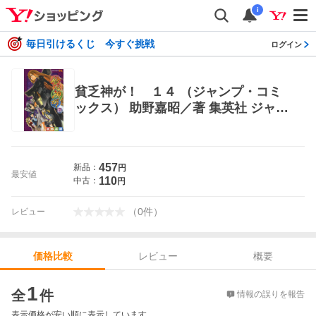
i
毎日引けるくじ 今すぐ挑戦
ログイン
貧乏神が！ １４ （ジャンプ・コミ
ックス） 助野嘉昭／著 集英社 ジャン
プコミックス
457
新品：
円
最安値
110
中古：
円
（
0
件
）
レビュー
レビュー
概要
価格比較
価格比較
1
全
件
情報の誤りを報告
表示価格が安い順に表示しています