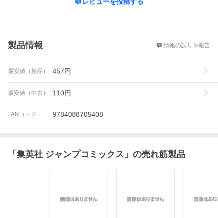
レビューを投稿する
概要
製品情報
情報の誤りを報告
457
円
最安値（新品）
110
円
最安値（中古）
9784088705408
JANコード
「
集英社 ジャンプコミックス
」の売れ筋製品