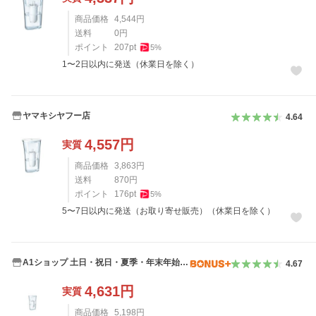
商品価格
4,544
円
送料
0
円
ポイント
207
pt
5
%
1〜2日以内に発送（休業日を除く）
ヤマキシヤフー店
4.64
4,557
円
実質
商品価格
3,863
円
送料
870
円
ポイント
176
pt
5
%
5〜7日以内に発送（お取り寄せ販売）（休業日を除く）
A1ショップ 土日・祝日・夏季・年末年始休
4.67
業
4,631
円
実質
商品価格
5,198
円