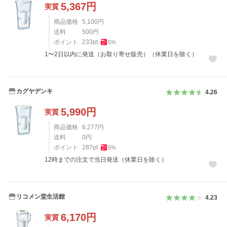
5,367
円
実質
商品価格
5,100
円
送料
500
円
ポイント
233
pt
5
%
1〜2日以内に発送（お取り寄せ販売）（休業日を除く）
カグヤデンキ
4.26
5,990
円
実質
商品価格
6,277
円
送料
0
円
ポイント
287
pt
5
%
12時までの注文で当日発送（休業日を除く）
リコメン堂生活館
4.23
6,170
円
実質