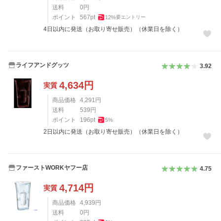
送料
0
円
ポイント
567
pt
12
%
要エントリー
4日以内に発送（お取り寄せ販売）（休業日を除く）
ライフアンドグッツ
3.92
4,634
円
実質
商品価格
4,291
円
送料
539
円
ポイント
196
pt
5
%
2日以内に発送（お取り寄せ販売）（休業日を除く）
ファーストWORKヤフー店
4.75
4,714
円
実質
商品価格
4,939
円
送料
0
円