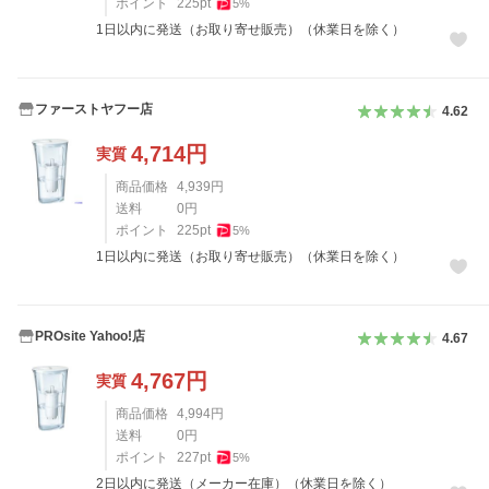
ポイント
225
pt
5
%
1日以内に発送（お取り寄せ販売）（休業日を除く）
ファーストヤフー店
4.62
4,714
円
実質
商品価格
4,939
円
送料
0
円
ポイント
225
pt
5
%
1日以内に発送（お取り寄せ販売）（休業日を除く）
PROsite Yahoo!店
4.67
4,767
円
実質
商品価格
4,994
円
送料
0
円
ポイント
227
pt
5
%
2日以内に発送（メーカー在庫）（休業日を除く）