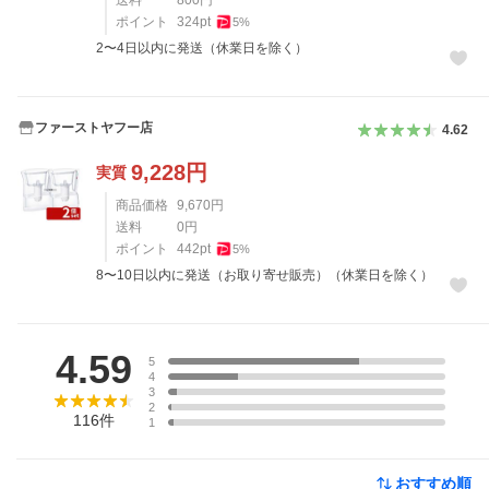
送料
800
円
ポイント
324
pt
5
%
2〜4日以内に発送（休業日を除く）
ファーストヤフー店
4.62
9,228
円
実質
商品価格
9,670
円
送料
0
円
ポイント
442
pt
5
%
8〜10日以内に発送（お取り寄せ販売）（休業日を除く）
レビュー
4.59
5
4
3
2
116
件
1
おすすめ順