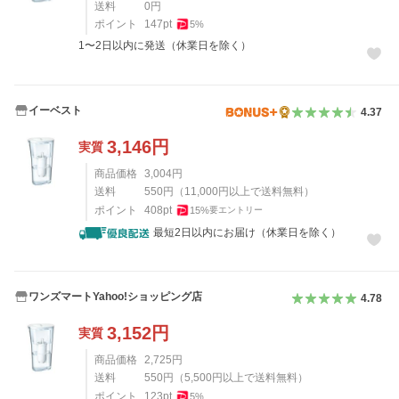
送料
0
円
ポイント
147
pt
5
%
1〜2日以内に発送（休業日を除く）
イーベスト
4.37
3,146
円
実質
商品価格
3,004
円
送料
550
円
（
11,000
円以上で送料無料）
ポイント
408
pt
15
%
要エントリー
最短2日以内にお届け（休業日を除く）
ワンズマートYahoo!ショッピング店
4.78
3,152
円
実質
商品価格
2,725
円
送料
550
円
（
5,500
円以上で送料無料）
ポイント
123
pt
5
%