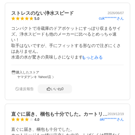
ストレスのない浄水スピード
2026/06/07
cuk********
さん
5.0
コンパクトで冷蔵庫のドアポケットにすっぽり収まるサイ
ズ。浄水スピードも他のメーカーに比べるとめっちゃ速
い！

取手はないですが、手にフィットする形なので注ぎにくさ
はありません。

水道の水が驚きの美味しさになります。

もっとみる
浄水スピードが速いので、足りなくなっても都度浄水。少
人数家族なら浄水後24時間以内に使用することを思えば、
購入したストア
少量タイプが理にかなっている気がします。
ヤマダデンキ Yahoo!店
違反報告
いいね
0
直ぐに届き、梱包も十分でした。カートリ…
2019/12/19
aki********
さん
4.0
直ぐに届き、梱包も十分でした。
