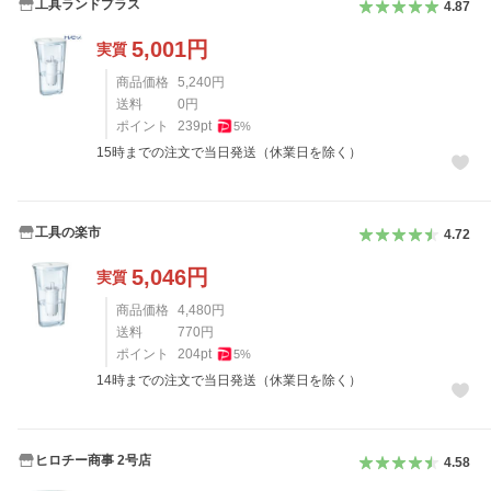
工具ランドプラス
4.87
5,001
円
実質
商品価格
5,240
円
送料
0
円
ポイント
239
pt
5
%
15時までの注文で当日発送（休業日を除く）
工具の楽市
4.72
5,046
円
実質
商品価格
4,480
円
送料
770
円
ポイント
204
pt
5
%
14時までの注文で当日発送（休業日を除く）
ヒロチー商事 2号店
4.58