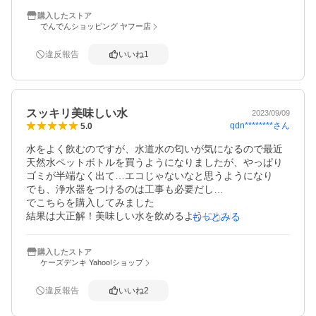
形もシンプルで持ちやすく、とても使いやすいです… 片手
購入したストア
で使えるので、とても便利だと思います。浄水時間の速さ
でんでんショッピング ヤフー店
と美味しさに驚きました！

もっと早く購入していれば良かったと思うくらいです。毎
違反報告
いいね
1
日活躍しています。
スッキリ美味しい水
2023/09/09
qdn********
さん
5.0
水をよく飲むのですが、水道水の匂いが気になるので最近
天然水ペットボトルを買うようになりましたが、やっぱり
ゴミが半端なく出て…エコじゃないなと思うようになり

でも、浄水器をつけるのは工事も必要だし…

でこちらを購入してみました

結果は大正解！美味しい水を飲めるようになりました

もっとみる
ロートに２回分濾過して２Ｌ弱、冷蔵庫に入れて一人で一
日でほぼ飲み切ります

購入したストア
一日２Ｌなんて飲めないよ〜と思ってたけど、結構飲んで
ケーズデンキ Yahoo!ショップ
るもんですね

どのくらい水を飲んでるかの見安にもなって良かったです

違反報告
いいね
2