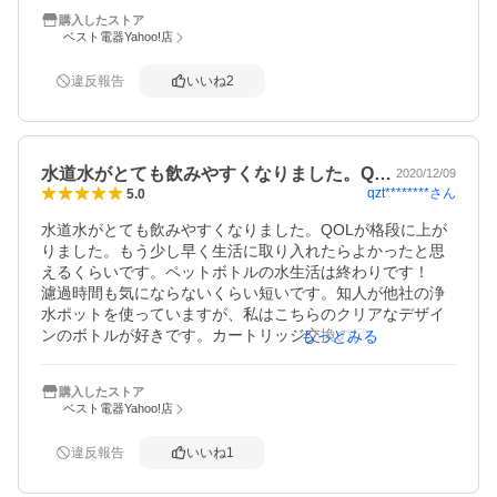
な。好みの問題かもですが
購入したストア
ベスト電器Yahoo!店
違反報告
いいね
2
水道水がとても飲みやすくなりました。Q…
2020/12/09
qzt********
さん
5.0
水道水がとても飲みやすくなりました。QOLが格段に上が
りました。もう少し早く生活に取り入れたらよかったと思
えるくらいです。ペットボトルの水生活は終わりです！

濾過時間も気にならないくらい短いです。知人が他社の浄
水ポットを使っていますが、私はこちらのクリアなデザイ
ンのボトルが好きです。カートリッジ交換の目安もついて
もっとみる
いるので、そろそろ交換時期です。長く使いたいと思いま
す。
購入したストア
ベスト電器Yahoo!店
違反報告
いいね
1