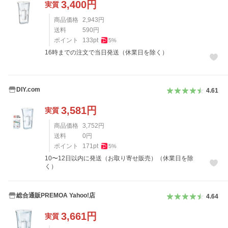
3,400
円
実質
商品価格
2,943
円
送料
590
円
ポイント
133
pt
5
%
16時までの注文で当日発送（休業日を除く）
DIY.com
4.61
3,581
円
実質
商品価格
3,752
円
送料
0
円
ポイント
171
pt
5
%
10〜12日以内に発送（お取り寄せ販売）（休業日を除
く）
総合通販PREMOA Yahoo!店
4.64
3,661
円
実質