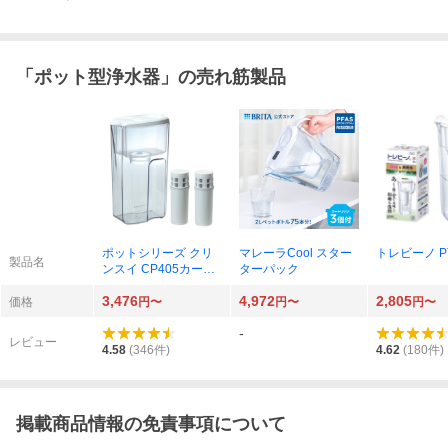
「
ポット型浄水器
」の売れ筋製品
ポットシリーズ クリ
マレーラCool スター
トレビーノ PT
製品名
ンスイ CP405カート
ターパック
リッジセット CP405
3,476
4,972
2,805
W-WT
価格
円〜
円〜
円〜
-
レビュー
4.58
(
346
件)
4.62
(
180
件)
掲載商品情報の免責事項について