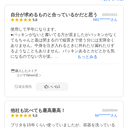
自分が求めるものと合っているかだと思う
2025/10/21
h81********
さん
5.0
使用して半年になります。

●パッキンがないと書いてる方が居ましたがパッキンがなく
てもちゃんと蓋は閉まるので縦置きで使う分には支障全く
ありません。中身を注ぎ入れるときに外れたり漏れたりす
るようなこともありません。パッキンあるとカビとかも気
になるのでない方が楽。

もっとみる
●浄水機能に関しては浄水されてるか分からないのはどの浄
水器にも言えることなので信用できない人はペットボトル
購入したストア
で毎回水買うのがいいかと。味は水道水そのまま飲むより
コジマYahoo!店
カルキ臭とかないかなと個人的には思います。

●カートリッジは期間があるので取り替えが必要ですがつけ
違反報告
いいね
1
っぱなしで効果ないよりはちゃんと交換した方が衛生的で
良いかと思います。

ペットボトル買って飲んでましたが1日1本2lのペットボト
他社も比べても最高最高！
ル安くても1ヶ月2000〜3000円でペットボトルのゴミが毎
2026/05/04
tor********
さん
5.0
回出る。ウォーターサーバーも試したことありますが結構
お金かかったしボトルはペットボトルと同様にゴミが出
ブリタを15年くらい使っていましたが、容器を洗っている
る、ウォーターサーバー自体のメンテナンスもあるので個