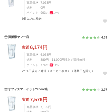
商品価格
7,073
円
送料
0
円
ポイント
903
pt
14
%
9日以内に発送
買援隊ヤフー店
4.53
6,174
円
実質
商品価格
6,068
円
送料
880
円
（
11,000
円以上で送料無料）
ポイント
774
pt
14
%
2〜4日以内に発送（メーカー在庫）（休業日を除く）
オフィスマーケットYahoo!店
3.97
7,576
円
実質
商品価格
7,100
円