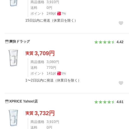
商品価格
3,910
円
送料
0
円
ポイント
249
pt
7
%
15日以内に発送（休業日を除く）
爽快ドラッグ
4.42
3,709
円
実質
商品価格
3,080
円
送料
770
円
ポイント
141
pt
5
%
1〜2日以内に発送（休業日を除く）
XPRICE Yahoo!店
4.61
3,732
円
実質
商品価格
3,910
円
送料
0
円