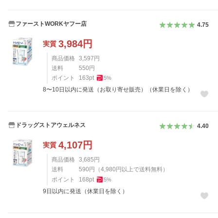
ファーストWORKヤフー店
4.75
3,984
円
実質
商品価格
3,597
円
送料
550
円
ポイント
163
pt
5
%
8〜10日以内に発送（お取り寄せ販売）（休業日を除く）
ドラッグストアウェルネス
4.40
4,107
円
実質
商品価格
3,685
円
送料
590
円
（
4,980
円以上で送料無料）
ポイント
168
pt
5
%
9日以内に発送（休業日を除く）