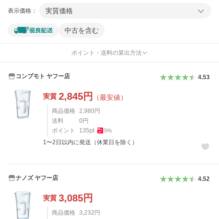
実質価格
表示価格：
中古を含む
ポイント・送料の算出方法
コンプモト ヤフー店
4.53
2,845
円
実質
（最安値）
商品価格
2,980
円
送料
0
円
ポイント
135
pt
5
%
1〜2日以内に発送（休業日を除く）
ナノズ ヤフー店
4.52
3,085
円
実質
商品価格
3,232
円