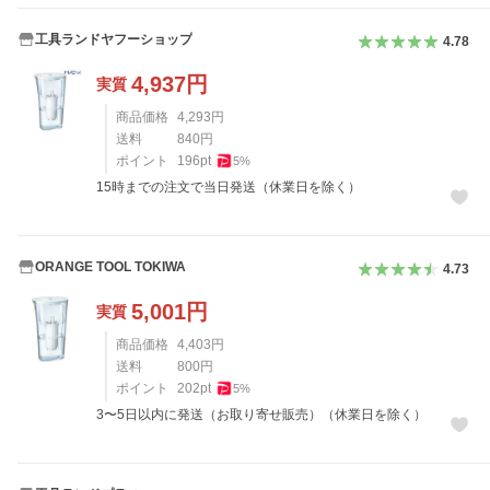
工具ランドヤフーショップ
4.78
4,937
円
実質
商品価格
4,293
円
送料
840
円
ポイント
196
pt
5
%
15時までの注文で当日発送（休業日を除く）
ORANGE TOOL TOKIWA
4.73
5,001
円
実質
商品価格
4,403
円
送料
800
円
ポイント
202
pt
5
%
3〜5日以内に発送（お取り寄せ販売）（休業日を除く）