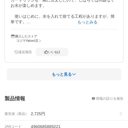
カートリッジも一緒に注文したので、しばらくは問題なく
お水が楽しめます。

　使いはじめに、水を入れて捨てる工程がありますが、簡
単です。

もっとみる
今まボックスタイプのミネラルウォーターを購入していま
購入したストア
したが、初めからこのタイプにしておけば、経済的だし、
コジマYahoo!店
場所も取らないし、重たくないし、ゴミも出なかったの
に！と今更思いました。

違反報告
いいね
1
　味も文句なしです。
もっと見る
概要
製品情報
情報の誤りを報告
2,725
円
最安値（新品）
4960685889221
JANコード