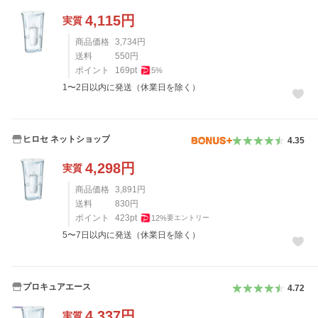
4,115
円
実質
商品価格
3,734
円
送料
550
円
ポイント
169
pt
5
%
1〜2日以内に発送（休業日を除く）
ヒロセ ネットショップ
4.35
4,298
円
実質
商品価格
3,891
円
送料
830
円
ポイント
423
pt
12
%
要エントリー
5〜7日以内に発送（休業日を除く）
プロキュアエース
4.72
4,337
円
実質