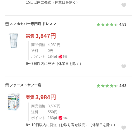
15日以内に発送（休業日を除く）
スマホカバー専門店 ドレスマ
4.53
3,847
円
実質
商品価格
4,031
円
送料
0
円
ポイント
184
pt
5
%
6〜7日以内に発送（休業日を除く）
ファーストヤフー店
4.62
3,984
円
実質
商品価格
3,597
円
送料
550
円
ポイント
163
pt
5
%
8〜10日以内に発送（お取り寄せ販売）（休業日を除く）