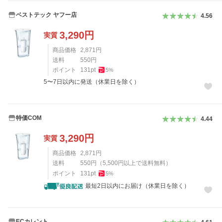
ベストテック ヤフー店
4.56
3,290
円
実質
商品価格
2,871
円
送料
550
円
ポイント
131
pt
5
%
5〜7日以内に発送（休業日を除く）
特価COM
4.44
3,290
円
実質
商品価格
2,871
円
送料
550
円
（
5,500
円以上で送料無料）
ポイント
131
pt
5
%
最短2日以内にお届け（休業日を除く）
ECカレント