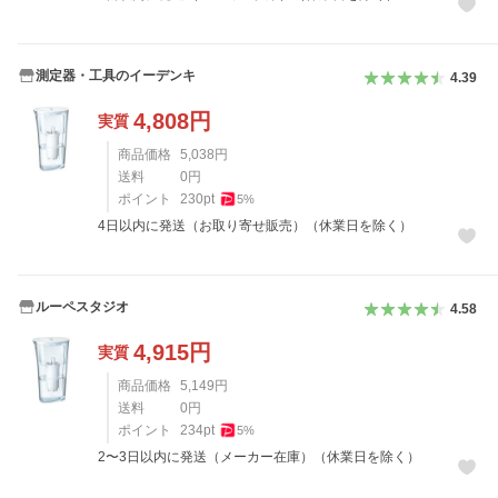
測定器・工具のイーデンキ
4.39
4,808
円
実質
商品価格
5,038
円
送料
0
円
ポイント
230
pt
5
%
4日以内に発送（お取り寄せ販売）（休業日を除く）
ルーペスタジオ
4.58
4,915
円
実質
商品価格
5,149
円
送料
0
円
ポイント
234
pt
5
%
2〜3日以内に発送（メーカー在庫）（休業日を除く）