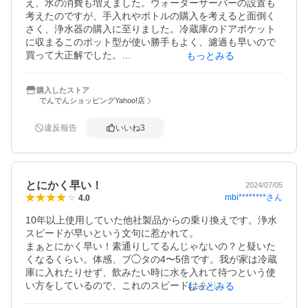
え、水の消費も増えました。ウォーターサーバーの設置も
考えたのですが、手入れやボトルの購入を考えると面倒く
さく、浄水器の購入に至りました。冷蔵庫のドアポケット
に収まるこのポット型が使い勝手もよく、濾過も早いので
買って大正解でした。

もっとみる
水の匂いには敏感な方なのですが、味も問題ありませんで
した。色々なメーカと迷いましたが、東レにして良かった
購入したストア
です。
でんでんショッピングYahoo!店
違反報告
いいね
3
とにかく早い！
2024/07/05
mbi********
さん
4.0
10年以上使用していた他社製品からの乗り換えです。浄水
スピードが早いという文句に惹かれて。

まぁとにかく早い！素通りしてるんじゃないの？と疑いた
くなるくらい。体感、ブ◯タの4〜5倍です。我が家は冷蔵
庫に入れたりせず、飲みたい時に水を入れて待つという使
い方をしているので、これのスピードはありがたい。

もっとみる
ただ、出来上がった水の味がブ◯タほど美味しくないか