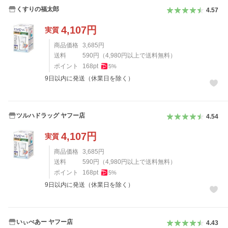
くすりの福太郎
4.57
4,107
円
実質
商品価格
3,685
円
送料
590
円
（
4,980
円以上で送料無料）
ポイント
168
pt
5
%
9日以内に発送（休業日を除く）
ツルハドラッグ ヤフー店
4.54
4,107
円
実質
商品価格
3,685
円
送料
590
円
（
4,980
円以上で送料無料）
ポイント
168
pt
5
%
9日以内に発送（休業日を除く）
いぃべあー ヤフー店
4.43