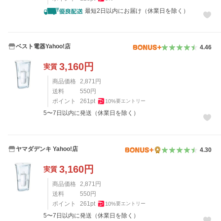
最短2日以内にお届け（休業日を除く）
ベスト電器Yahoo!店
4.46
3,160
円
実質
商品価格
2,871
円
送料
550
円
ポイント
261
pt
10
%
要エントリー
5〜7日以内に発送（休業日を除く）
ヤマダデンキ Yahoo!店
4.30
3,160
円
実質
商品価格
2,871
円
送料
550
円
ポイント
261
pt
10
%
要エントリー
5〜7日以内に発送（休業日を除く）