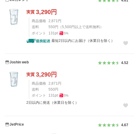
4.61
3,290
円
実質
商品価格
2,871
円
送料
550
円
（
5,500
円以上で送料無料）
ポイント
131
pt
5
%
最短2日以内にお届け（休業日を除く）
Joshin web
4.52
3,290
円
実質
商品価格
2,871
円
送料
550
円
ポイント
131
pt
5
%
2日以内に発送（休業日を除く）
JetPrice
4.67