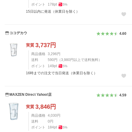
ポイント
178
pt
5
%
15日以内に発送（休業日を除く）
ココデカウ
4.60
3,737
円
実質
商品価格
3,296
円
送料
590
円
（
3,980
円以上で送料無料）
ポイント
149
pt
5
%
16時までの注文で当日発送（休業日を除く）
MAXZEN Direct Yahoo!店
4.59
3,846
円
実質
商品価格
4,030
円
送料
0
円
ポイント
184
pt
5
%