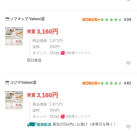
ソフマップ Yahoo!店
4.59
3,160
円
実質
商品価格
2,871
円
送料
550
円
ポイント
261
pt
10
%
要エントリー
翌日発送
コジマYahoo!店
4.62
3,160
円
実質
商品価格
2,871
円
送料
550
円
ポイント
261
pt
10
%
要エントリー
最短2日以内にお届け（休業日を除く）