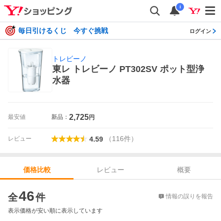
i
毎日引けるくじ 今すぐ挑戦
ログイン
トレビーノ
東レ トレビーノ PT302SV ポット型浄
水器
2,725
最安値
新品：
円
（
116
件
）
レビュー
4.59
レビュー
概要
価格比較
価格比較
46
全
件
情報の誤りを報告
表示価格が安い順に表示しています