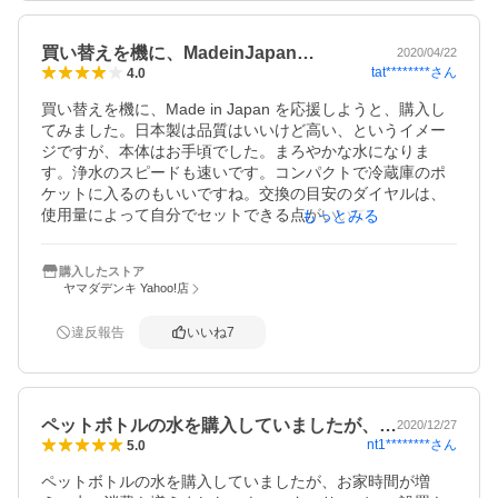
買い替えを機に、MadeinJapan…
2020/04/22
tat********
さん
4.0
買い替えを機に、Made in Japan を応援しようと、購入し
てみました。日本製は品質はいいけど高い、というイメー
ジですが、本体はお手頃でした。まろやかな水になりま
す。浄水のスピードも速いです。コンパクトで冷蔵庫のポ
ケットに入るのもいいですね。交換の目安のダイヤルは、
使用量によって自分でセットできる点がいいですね。注ぎ
もっとみる
口がもう少し大きかったら、お鍋などで一気に使うときに
便利かとおもいます。
購入したストア
ヤマダデンキ Yahoo!店
違反報告
いいね
7
ペットボトルの水を購入していましたが、…
2020/12/27
nt1********
さん
5.0
ペットボトルの水を購入していましたが、お家時間が増