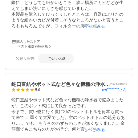
際に、どうしても細かいところ、狭い場所にカビなどが生
人的には面倒でした。(契約するウォーターサーバーによっ
えてしまい洗いにくさを感じていました。

て違いはあるかと思いますが)ゴミ出し減らせるのと金額面
本製品を購入してびっくりしたところは、容器はぶりたの
で個人的には浄水ポットが一番合ってました。
ような細かいカビが付着しそうなところがないと言うとこ
ろももちろんですが、フィルターの廊下の速さにびっくり
もっとみる
します。

そして味もしっかりおいしいものが出ているので、とても
購入したストア
感謝しています。

ベスト電器Yahoo!店
非常に満足しています。

1点改善してほしいところとすれば、日にちを設定するダイ
違反報告
いいね
0
ヤルの箇所を、もっとカビが生えないように、シンプルな
構造にしてもらえればうれしいです。

少しその箇所から、ろ過していない水が注ぎ口に入ってい
る気もするので、指で毎回押さえています。

蛇口直結やポット式など色々な機種の浄水…
2021/08/29
rwi********
さん
5.0
それでもとても素晴らしい製品ありがとうございます！

確実に、このトレビーノを使い続けたいと思います！
蛇口直結やポット式など色々な機種の浄水器で悩みました
が、このポット式にして良かったです。

今まで、買い物に行く度に2ℓのペットボトルを何本も買っ
て来て… 重くて大変でした。空のペットボトルの処分もあ
り… 。でも、もうそのわずらわしさが無くなりました。金
額面でもこちらの方がお得で、何と言ってもお水が美味し
もっとみる
いです！　
